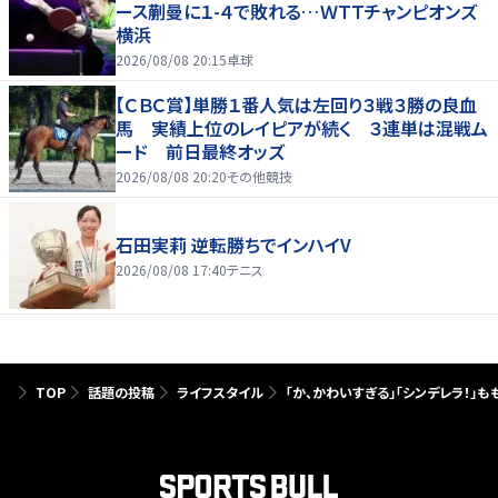
ース蒯曼に１-４で敗れる…ＷＴＴチャンピオンズ
横浜
2026/08/08 20:15
卓球
【ＣＢＣ賞】単勝１番人気は左回り３戦３勝の良血
馬 実績上位のレイピアが続く ３連単は混戦ム
ード 前日最終オッズ
2026/08/08 20:20
その他競技
石田実莉 逆転勝ちでインハイV
2026/08/08 17:40
テニス
TOP
話題の投稿
ライフスタイル
「か、かわいすぎる」「シンデレラ！」