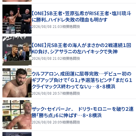
【ONE】SB王者・笠原弘希がRISE王者・塩川琉斗
に勝利、ハイドレ失敗の理由も明かす
2026/08/08 21:03
相撲格闘技
【ONE】元SB王者の海人がまさかの２戦連続１回
KO負け、シアサラニの左ハイキックで失神
2026/08/08 21:02
相撲格闘技
ウルフアロン、成田蓮に屈辱完敗…デビュー初の
ギブアップ負けで「Ｇ１」予選落ちピンチ「まだＧ１
クライマックス終わってない」…８・８横浜
2026/08/08 20:57
相撲格闘技
ザック・セイバーＪｒ． ドリラ・モロニーを破り２連
勝「勝ち点」６に伸ばす…８・８横浜
2026/08/08 20:09
相撲格闘技