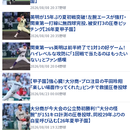
園】
2026/08/08 20:37
野球
英明が15年ぶり夏初戦突破！左腕エースが強打・
関東第一打線に無四球完投、被安打3の圧巻ピッ
チング【26年夏甲子園】
2026/08/08 20:35
野球
関東第一vs英明は前半終了で1対1の好ゲーム！
ハイレベルな攻防に「1回戦で当たるのはもったい
ない」とファン感嘆
2026/08/08 20:04
野球
【甲子園】強心臓！大分商・プロ注目の平田玲翔
「楽しい場面作ってくれた」ピンチで救援圧巻投球
2026/06/23 00:00
野球
大分商が今大会の公立勢初勝利！"大分の怪
腕"が151キロ計測の圧巻投球、同校29年ぶりの
白星呼び込む【26年夏甲子園】
2026/08/08 19:32
野球