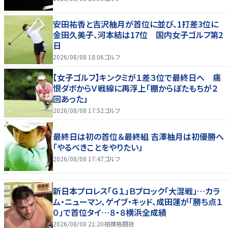
安田祐香と吉沢柚月が首位に並び、1打差3位に
金田久美子、河本結は17位 国内女子ゴルフ第2
日
2026/08/08 18:06
ゴルフ
【女子ゴルフ】キンクミが１差３位で最終日へ 痛
恨ダボからＶ戦線に再浮上「棚からぼたもちが２
回あった」
2026/08/08 17:52
ゴルフ
最終日は初の首位＆最終組 吉澤柚月は初優勝へ
「やるべきことをやりたい」
2026/08/08 17:47
ゴルフ
新日本プロレス「Ｇ１」Ｂブロック「大混戦」…カラ
ム・ニューマン、ゲイブ・キッド、成田蓮が「勝ち点１
０」で首位タイ…８・８横浜全成績
2026/08/08 21:20
相撲格闘技