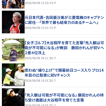
2026/08/08 15:53
バスケ
元日本代表・吉田亜沙美が三菱電機のキャプテン
に就任…「世界で最も結束力のあるチームへ」
2026/08/08 15:51
バスケ
【女子ゴルフ】大谷翔平を育てた言葉「先入観は可
能が不可能になる」が教訓 藤田かれんが初Ｖへ
２差４位浮上
2026/08/08 20:11
ゴルフ
思わぬ“繰り上げ”で開幕前日コース入り プロ14
年目の辻梨恵に初Vチャンス
2026/08/08 19:23
ゴルフ
「先入観は可能が不可能になる」 藤田かれんの待
ち受け画面は大谷翔平を育てた言葉
2026/08/08 18:50
ゴルフ