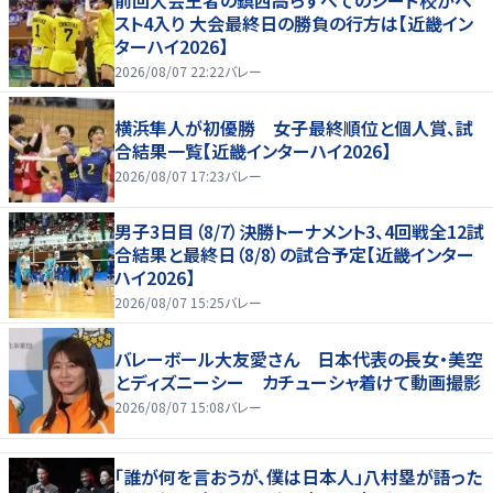
前回大会王者の鎮西高らすべてのシード校がベ
スト4入り 大会最終日の勝負の行方は【近畿イン
ターハイ2026】
2026/08/07 22:22
バレー
横浜隼人が初優勝 女子最終順位と個人賞、試
合結果一覧【近畿インターハイ2026】
2026/08/07 17:23
バレー
男子3日目（8/7）決勝トーナメント3、4回戦全12試
合結果と最終日（8/8）の試合予定【近畿インター
ハイ2026】
2026/08/07 15:25
バレー
バレーボール大友愛さん 日本代表の長女・美空
とディズニーシー カチューシャ着けて動画撮影
2026/08/07 15:08
バレー
「誰が何を言おうが、僕は日本人」八村塁が語った