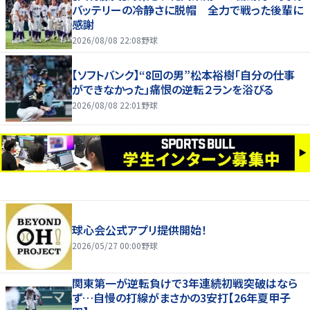
バッテリーの冷静さに脱帽 全力で戦った後輩に
感謝
2026/08/08 22:08
野球
【ソフトバンク】“8回の男”松本裕樹「自分の仕事
ができなかった」痛恨の逆転２ランを浴びる
2026/08/08 22:01
野球
球心会公式アプリ提供開始！
2026/05/27 00:00
野球
関東第一が逆転負けで3年連続初戦突破はなら
ず…自慢の打線がまさかの3安打【26年夏甲子