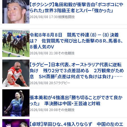
【ボクシング】亀田和毅が衝撃告白「ボコボコにや
られた」世界３階級王者とスパー「強かった」
2026/08/08 17:30
相撲格闘技
令和８年８月８日 競馬で枠連（８）－（８）決着
は？ 佐賀競馬で飛び出した衝撃の８Ｒ、馬番８、
８番人気のＶ
2026/08/08 21:38
その他競技
【ラグビー】日本代表、オーストラリア代表に逆転
負け 残り２分で３点差詰める ２万観衆がため
息 ＳＨ斎藤「点差は何点でも負けは負け」…前
半にＳＯ伊藤龍が先制トライ、３２ー３５で惜敗
2026/08/08 20:57
ラグビー
張本美和が４強進出「勝ち切ることができて良か
った」 準決勝は中国・王芸迪と対戦
2026/08/08 20:08
その他競技
【卓球】早田ひな、４強入りならず 中国の左のエ