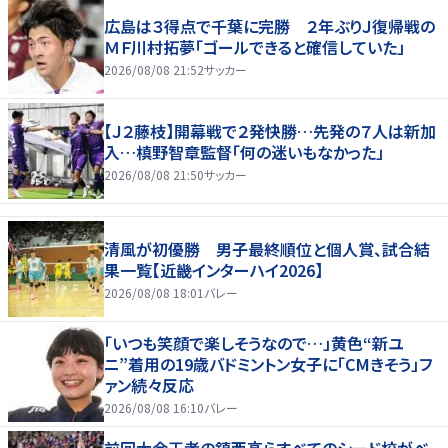
広島は３得点で千葉に完勝 ２年ぶりＪ復帰戦の
ＭＦ川村拓夢「ゴールできると確信していた」
2026/08/08 21:52
サッカー
【Ｊ２藤枝】開幕戦で２発快勝…先発の７人は新加
入…槙野智章監督「何の迷いもなかった」
2026/08/08 21:50
サッカー
清風が初優勝 男子最終順位と個人賞、試合結
果一覧【近畿インターハイ2026】
2026/08/08 18:01
バレー
「いつも笑顔で楽しそうなので…」黄色“新ユ
ニ”着用の19歳バドミントン女子に「CMきそう」フ
ァン続々反応
2026/08/08 16:10
バレー