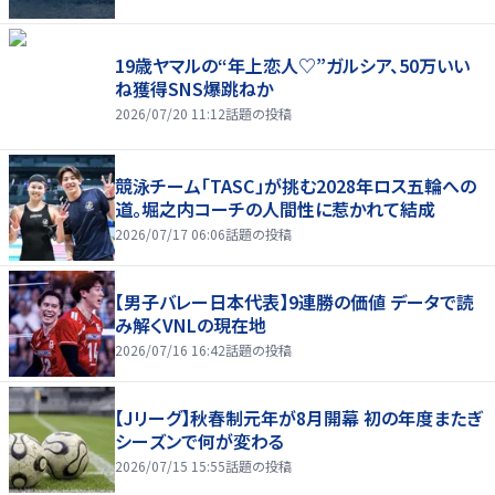
19歳ヤマルの“年上恋人♡”ガルシア、50万いい
ね獲得SNS爆跳ねか
2026/07/20 11:12
話題の投稿
競泳チーム「TASC」が挑む2028年ロス五輪への
道。堀之内コーチの人間性に惹かれて結成
2026/07/17 06:06
話題の投稿
【男子バレー日本代表】9連勝の価値 データで読
み解くVNLの現在地
2026/07/16 16:42
話題の投稿
【Jリーグ】秋春制元年が8月開幕 初の年度またぎ
シーズンで何が変わる
2026/07/15 15:55
話題の投稿