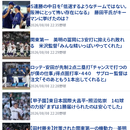
５連勝の中日を「低迷するようなチームではない。
阪神にとって怖い存在になる」 藤田平氏がキー
マンに挙げたのは？
2026/08/08 22:35
野球
関東第一 英明の冨岡に３安打に抑えられ敗れ
る 米沢監督「みんな精いっぱいやってくれた」
2026/08/08 22:29
野球
ロッテ・安田が先制２点二塁打「チャンスで打つの
が僕の仕事」得点圏打率・４４０ サブロー監督は
注文「そのあともう１本出してくれると」
2026/08/08 22:28
野球
【甲子園】東日本国際大昌平・照沼佑崇 141球
の力投「まずは1勝届けられたのは安心でした」
2026/08/08 22:20
野球
【田村藤夫】対策された関東第一の機動力…英明