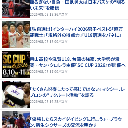
揺るぎない自負…田臥勇太は日本バスケの“明る
い未来”を確信
2026/08/08 18:36
バスケ
【独自選出】インターハイ2026男子ベスト5「超万
能戦士」「規格外の得点力」「U18落選をバネに」
2026/08/08 18:00
バスケ
東山高校や滋賀U18、台湾の強豪、大学勢が激
突…サン・クロレラ主催『SC CUP 2026』が開催へ
2026/08/08 17:00
バスケ
「たくさん説得したって感じではない」マクシー、レ
ブロンの“リクルート活動”を語る
2026/08/08 16:28
バスケ
「優勝したらスカイダイビングに行こう」…ブラウ
ン、新生シクサーズの交流を明かす