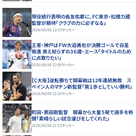
現役続行表明の長友佑都に、ＦＣ東京・松橋力蔵
監督が期待「クラブの力に必ずなる」
2026/08/08 22:33
サッカー
王者・神戸はＦＷ大迫勇也が決勝ゴールで白星
発進 衰え知らずの３６歳・エース「タイトルのため
に点取りたい」
2026/08/08 22:00
サッカー
【C大阪】逆転勝ちで開幕戦は12年連続無敗 ス
ペイン人のマチン新監督「第１歩としていい勝利」
2026/08/08 21:58
サッカー
町田・黒田剛監督 開幕から大量５発で選手を称
賛「素晴らしい試合運びをしてくれた」
2026/08/08 21:53
サッカー