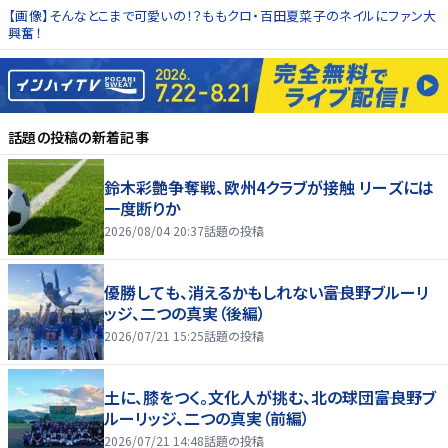
【画像】そんなとこまで可愛いの！？ももクロ・百田夏菜子のネイルにファン大
興奮！
話題の投稿
の新着記事
鈴木彩艶争奪戦、欧州4クラブが接触 リーズには
一度断りか
2026/08/04 20:37
話題の投稿
優勝しても、消えるかもしれない――富良野ブルーリ
ッジ、二つの真実（後編）
2026/07/21 15:25
話題の投稿
土に、膝をつく。文化人が挑む、北の球団――富良野ブ
ルーリッジ、二つの真実（前編）
2026/07/21 14:48
話題の投稿