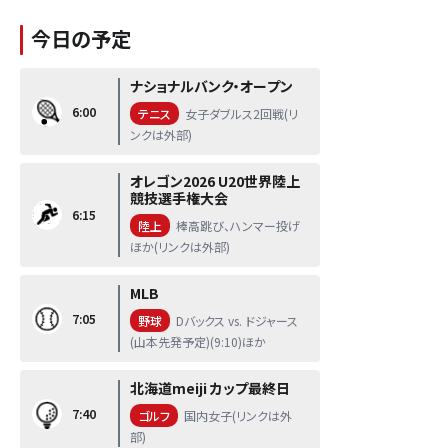
今日の予定
ナショナルバンク・オープン
6:00
テニス
女子ダブルス2回戦(リ
ンクは外部)
オレゴン2026 U20世界陸上
競技選手権大会
6:15
陸上
棒高跳び、ハンマー投げ
ほか(リンクは外部)
MLB
7:05
野球
Dバックス vs. ドジャース
(山本先発予定)(9:10)ほか
北海道meiji カップ最終日
7:40
ゴルフ
国内女子(リンクは外
部)