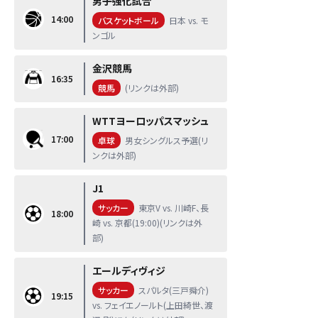
男子強化試合
14:00
バスケットボール
日本 vs. モ
ンゴル
金沢競馬
16:35
競馬
(リンクは外部)
WTTヨーロッパスマッシュ
17:00
卓球
男女シングルス予選(リ
ンクは外部)
J1
サッカー
東京V vs. 川崎F、長
18:00
崎 vs. 京都(19:00)(リンクは外
部)
エールディヴィジ
サッカー
スパルタ(三戸舜介)
19:15
vs. フェイエノールト(上田綺世、渡