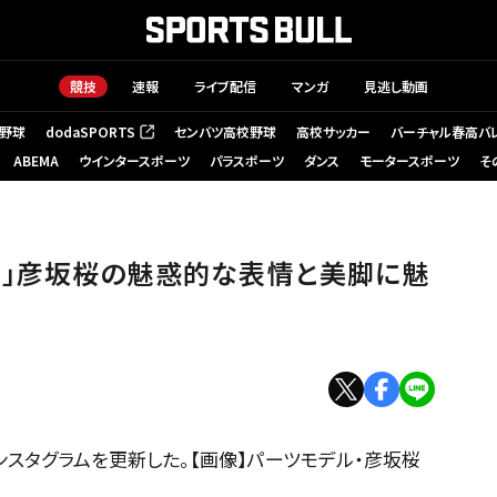
競技
速報
ライブ配信
マンガ
見逃し動画
野球
dodaSPORTS
センバツ高校野球
高校サッカー
バーチャル春高バ
（新しいタブで開く）
ABEMA
ウインタースポーツ
パラスポーツ
ダンス
モータースポーツ
そ
す」彦坂桜の魅惑的な表情と美脚に魅
スタグラムを更新した。【画像】パーツモデル・彦坂桜