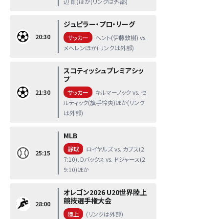
辺 剛)ほか(リンクは外部)
ジュピラー・プロ・リーグ
20:30
サッカー
ヘント(伊藤敦樹) vs.
メヘレンほか(リンクは外部)
スコティッシュプレミアシッ
プ
21:30
サッカー
キルマーノック vs. セ
ルティック(旗手怜央)ほか(リンク
は外部)
MLB
野球
ロイヤルズ vs. カブス(2
25:15
7:10)、Dバックス vs. ドジャース(2
9:10)ほか
オレゴン2026 U20世界陸上
競技選手権大会
28:00
陸上
(リンクは外部)