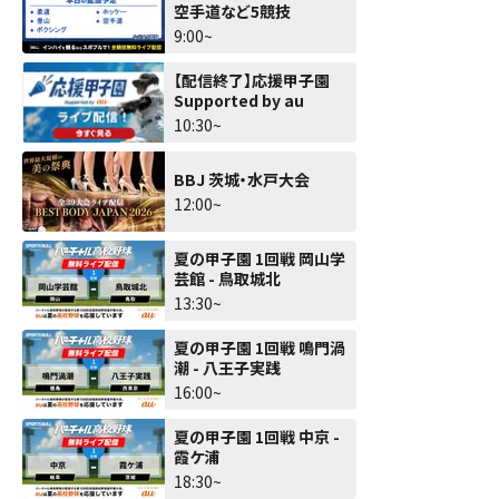
空手道など5競技
9:00~
【配信終了】応援甲子園
Supported by au
10:30~
BBJ 茨城・水戸大会
12:00~
夏の甲子園 1回戦 岡山学
芸館 - 鳥取城北
13:30~
夏の甲子園 1回戦 鳴門渦
潮 - 八王子実践
16:00~
夏の甲子園 1回戦 中京 -
霞ケ浦
18:30~