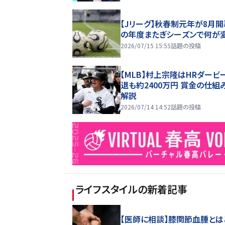
【Jリーグ】秋春制元年が8月開
の年度またぎシーズンで何が
2026/07/15 15:55
話題の投稿
【MLB】村上宗隆はHRダービ
退も約2400万円 賞金の仕組
解説
2026/07/14 14:52
話題の投稿
ライフスタイル
の新着記事
【医師に相談】膝関節血腫とは