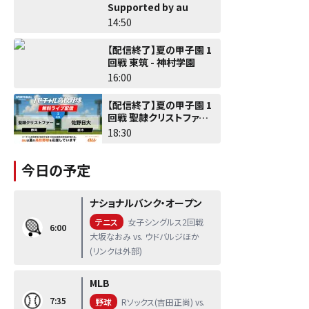
Supported by au
14:50
【配信終了】夏の甲子園 1
回戦 東筑 - 神村学園
16:00
【配信終了】夏の甲子園 1
回戦 聖隷クリストファー -
佐野日大
18:30
今日の予定
ナショナルバンク・オープン
テニス
女子シングルス2回戦
6:00
大坂なおみ vs. ウドバルジほか
(リンクは外部)
MLB
7:35
野球
Rソックス(吉田正尚) vs.