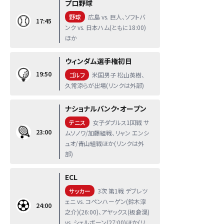
プロ野球
野球
広島 vs. 巨人、ソフトバ
17:45
ンク vs. 日本ハム(ともに18:00)
ほか
ウィンダム選手権初日
19:50
ゴルフ
米国男子 松山英樹、
久常涼らが出場(リンクは外部)
ナショナルバンク・オープン
テニス
女子ダブルス1回戦 サ
23:00
ムソノワ/加藤組戦、リャン エンシ
ュオ/青山組戦ほか(リンクは外
部)
ECL
サッカー
3次 第1戦 デブレツ
ェニ vs. コペンハーゲン(鈴木淳
24:00
之介)(26:00)、アヤックス(板倉滉)
vs. シェルボーン(27:00)ほか(リ