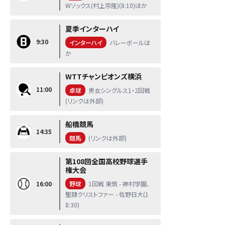
Wソックス(村上宗隆)(8:10)ほか
夏季インターハイ
9:30
インターハイ
バレーボールほ
か
WTTチャンピオンズ横浜
11:00
卓球
男女シングルス1・2回戦
(リンクは外部)
船橋競馬
14:35
競馬
(リンクは外部)
第108回全国高校野球選手
権大会
16:00
野球
1回戦 東筑 - 神村学園、
聖隷クリストファー - 佐野日大(1
8:30)