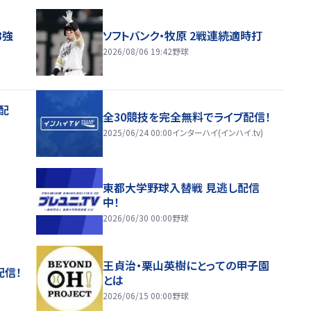
8強
ソフトバンク・牧原 2戦連続適時打
2026/08/06 19:42
野球
配
全30競技を完全無料でライブ配信！
2025/06/24 00:00
インターハイ(インハイ.tv)
東都大学野球入替戦 見逃し配信
中！
2026/06/30 00:00
野球
王貞治・栗山英樹にとっての甲子園
配信！
とは
2026/06/15 00:00
野球