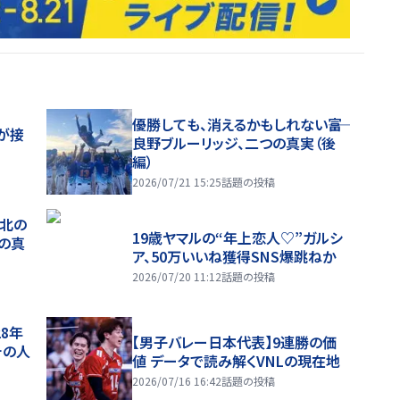
優勝しても、消えるかもしれない――富
が接
良野ブルーリッジ、二つの真実（後
編）
2026/07/21 15:25
話題の投稿
、北の
19歳ヤマルの“年上恋人♡”ガルシ
つの真
ア、50万いいね獲得SNS爆跳ねか
2026/07/20 11:12
話題の投稿
28年
【男子バレー日本代表】9連勝の価
チの人
値 データで読み解くVNLの現在地
2026/07/16 16:42
話題の投稿