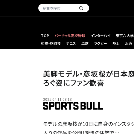
TOP
バーチャル高校野球
インターハイ
東京六大学
相撲・格闘技
テニス
卓球
ラグビー
陸上
水泳
美脚モデル・彦坂桜が日本
ろぐ姿にファン歓喜
2025.04.11 08:13
モデルの彦坂桜が10日に自身のインスタ
入りの作品を公開！驚きの体勢で…