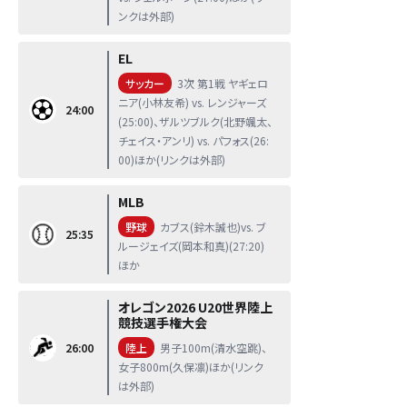
ンクは外部)
EL
サッカー
3次 第1戦 ヤギェロ
ニア(小林友希) vs. レンジャーズ
24:00
(25:00)、ザルツブルク(北野颯太、
チェイス・アンリ) vs. パフォス(26:
00)ほか(リンクは外部)
MLB
野球
カブス(鈴木誠也)vs. ブ
25:35
ルージェイズ(岡本和真)(27:20)
ほか
オレゴン2026 U20世界陸上
競技選手権大会
26:00
陸上
男子100m(清水空跳)、
女子800m(久保凛)ほか(リンク
は外部)