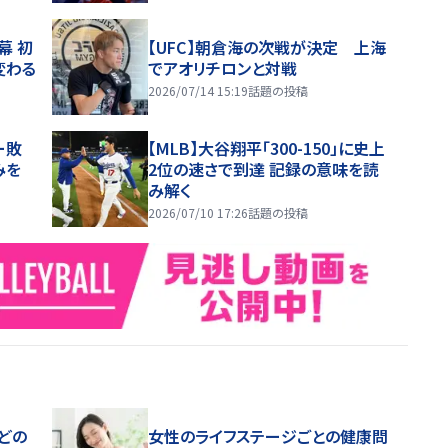
幕 初
【UFC】朝倉海の次戦が決定 上海
変わる
でアオリチロンと対戦
2026/07/14 15:19
話題の投稿
ー敗
【MLB】大谷翔平「300-150」に史上
みを
2位の速さで到達 記録の意味を読
み解く
2026/07/10 17:26
話題の投稿
どの
女性のライフステージごとの健康問