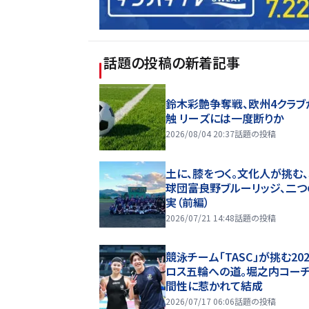
話題の投稿
の新着記事
鈴木彩艶争奪戦、欧州4クラブ
触 リーズには一度断りか
2026/08/04 20:37
話題の投稿
土に、膝をつく。文化人が挑む
球団――富良野ブルーリッジ、二
実（前編）
2026/07/21 14:48
話題の投稿
競泳チーム「TASC」が挑む20
ロス五輪への道。堀之内コー
間性に惹かれて結成
2026/07/17 06:06
話題の投稿