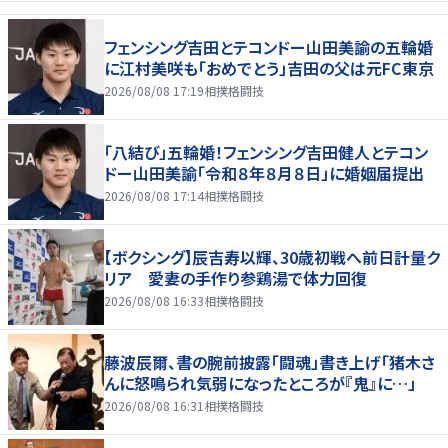
フェンシング吉田とテコンドー山田美諭の五輪婚
に江村美咲も「おめでとう」吉田の父は元FC東京
2026/08/08 17:19
相撲格闘技
「八結び」五輪婚！フェンシング吉田健人とテコン
ドー山田美諭「令和８年８月８日」に婚姻届提出
2026/08/08 17:14
相撲格闘技
【ボクシング】辰吉寿以輝、30歳初戦へ前日計量ク
リア 愛妻の手作り参鶏湯で体力回復
2026/08/08 16:33
相撲格闘技
藤波辰爾、書の腕前披露「闘魂」書き上げ「猪木さ
んに怒鳴られ気弱になったところが『鬼』に…」
2026/08/08 16:31
相撲格闘技