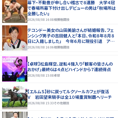
幕下・不動豊が申し合い稽古で８連勝 大学４冠
で春場所幕下付け出しデビューの男は「秋場所は
全勝したい」
2026/08/08 16:08
相撲格闘技
テコンドー美女の山田美諭さんが結婚報告、フェ
ンシング男子の吉田健人と「本日、令和８年８月８
日に入籍しました」 今年６月に現役引退 アス
リート仲間からも祝福の声
2026/08/08 16:06
相撲格闘技
【卓球】松島輝空、逆転４強入り「観客の皆さんの
おかげ」最終Gは４点ビハインドから７連続得点
2026/08/08 15:08
卓球
【エルムＳ】砂に戻ってルクソールカフェが復活
Ｖ 岩田望来騎手は全１０場重賞制覇へリーチ
2026/08/08 15:33
その他競技