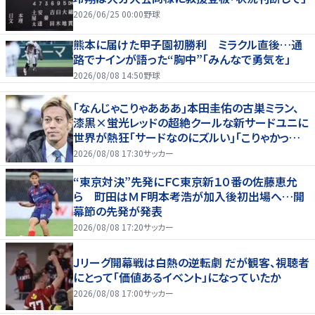
2026/06/25 00:00
野球
熊本に届けた甲子園初勝利 ミラクル直後…通
路でナインが語った“胸中”「みんなで勇気を」
2026/08/08 14:50
野球
｢なんじゃこりゃあああ｣本田圭佑の古巣ミラン、
漆黒×蛍光レッドの超絶クールな新サードユニに
世界が熱狂｢サードなのにズルい｣｢こりゃかっけ
えわ｣
2026/08/08 17:30
サッカー
“東京対決”先発にＦＣ東京新１０番の佐藤恵允
ら 町田はＭＦ明本考浩が加入後初出場へ…開
幕節の先発が発表
2026/08/08 17:20
サッカー
Ｊリーグ開幕戦は白熱の逆転劇 だが観客、視聴者
にとって「価値あるイベント」になっていたか
2026/08/08 17:00
サッカー