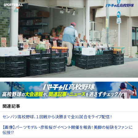
関連記事
センバツ高校野球、１回戦から決勝まで全31試合をライブ配信！
【画像】パーツモデル・彦坂桜がイベント開催を報告！美脚の秘訣をファンに
伝授⁉