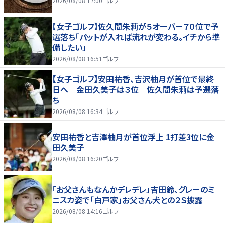
2026/08/08 17:00
ゴルフ
【女子ゴルフ】佐久間朱莉が５オーバー７０位で予
選落ち「パットが入れば流れが変わる。イチから準
備したい」
2026/08/08 16:51
ゴルフ
【女子ゴルフ】安田祐香、吉沢柚月が首位で最終
日へ 金田久美子は３位 佐久間朱莉は予選落
ち
2026/08/08 16:34
ゴルフ
安田祐香と吉澤柚月が首位浮上 1打差3位に金
田久美子
2026/08/08 16:20
ゴルフ
「お父さんもなんかデレデレ」吉田鈴、グレーのミ
ニスカ姿で「白戸家」お父さん犬との２Ｓ披露
2026/08/08 14:16
ゴルフ