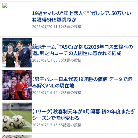
19歳ヤマルの“年上恋人♡”ガルシア、50万いい
ね獲得SNS爆跳ねか
2026/07/20 11:12
話題の投稿
競泳チーム「TASC」が挑む2028年ロス五輪への
道。堀之内コーチの人間性に惹かれて結成
2026/07/17 06:06
話題の投稿
【男子バレー日本代表】9連勝の価値 データで読
み解くVNLの現在地
2026/07/16 16:42
話題の投稿
【Jリーグ】秋春制元年が8月開幕 初の年度またぎ
シーズンで何が変わる
2026/07/15 15:55
話題の投稿