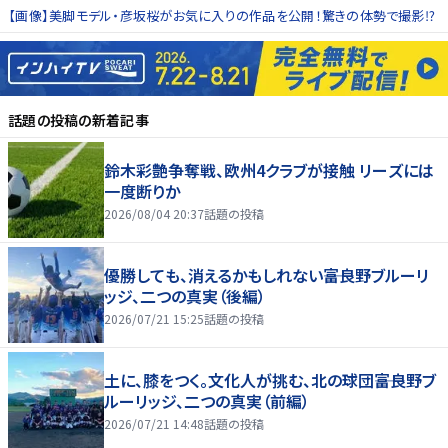
【画像】美脚モデル・彦坂桜がお気に入りの作品を公開！驚きの体勢で撮影⁉
話題の投稿
の新着記事
鈴木彩艶争奪戦、欧州4クラブが接触 リーズには
一度断りか
2026/08/04 20:37
話題の投稿
優勝しても、消えるかもしれない――富良野ブルーリ
ッジ、二つの真実（後編）
2026/07/21 15:25
話題の投稿
土に、膝をつく。文化人が挑む、北の球団――富良野ブ
ルーリッジ、二つの真実（前編）
2026/07/21 14:48
話題の投稿