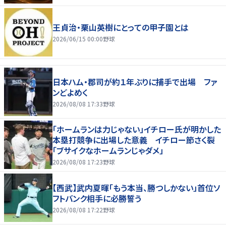
王貞治・栗山英樹にとっての甲子園とは
2026/06/15 00:00
野球
日本ハム・郡司が約１年ぶりに捕手で出場 ファ
ンどよめく
2026/08/08 17:33
野球
「ホームランは力じゃない」イチロー氏が明かした
本塁打競争に出場した意義 イチロー節さく裂
「ブサイクなホームランじゃダメ」
2026/08/08 17:23
野球
【西武】武内夏暉「もう本当、勝つしかない」首位ソ
フトバンク相手に必勝誓う
2026/08/08 17:22
野球