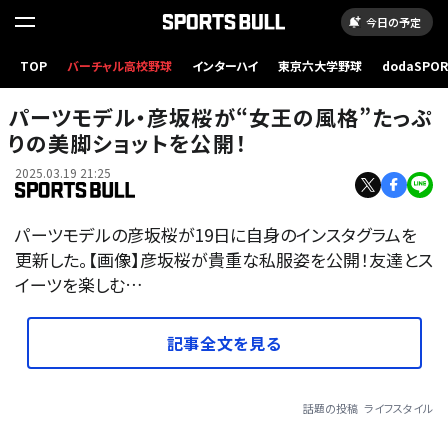
今日の予定
TOP
バーチャル高校野球
インターハイ
東京六大学野球
dodaSPO
（新しいタブ
パーツモデル・彦坂桜が“女王の風格”たっぷ
りの美脚ショットを公開！
2025.03.19 21:25
パーツモデルの彦坂桜が19日に自身のインスタグラムを
更新した。【画像】彦坂桜が貴重な私服姿を公開！友達とス
イーツを楽しむ…
記事全文を見る
話題の投稿
ライフスタイル