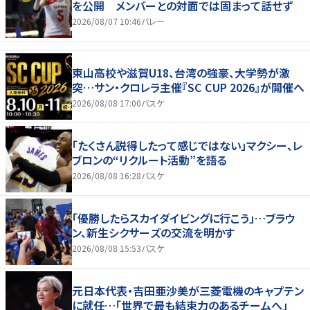
を公開 メンバーとの対面では固まって話せず
2026/08/07 10:46
バレー
東山高校や滋賀U18、台湾の強豪、大学勢が激
突…サン・クロレラ主催『SC CUP 2026』が開催へ
2026/08/08 17:00
バスケ
「たくさん説得したって感じではない」マクシー、レ
ブロンの“リクルート活動”を語る
2026/08/08 16:28
バスケ
「優勝したらスカイダイビングに行こう」…ブラウ
ン、新生シクサーズの交流を明かす
2026/08/08 15:53
バスケ
元日本代表・吉田亜沙美が三菱電機のキャプテン
に就任…「世界で最も結束力のあるチームへ」