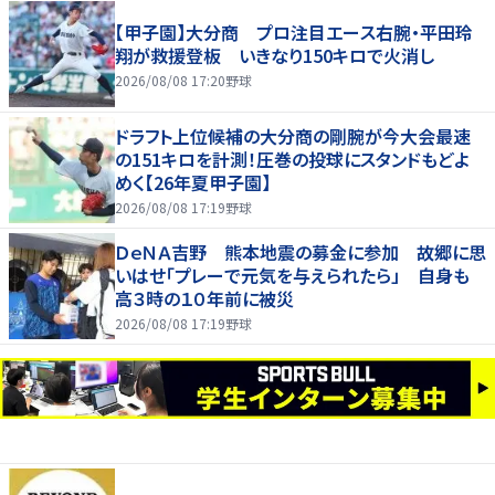
【甲子園】大分商 プロ注目エース右腕・平田玲
翔が救援登板 いきなり150キロで火消し
2026/08/08 17:20
野球
ドラフト上位候補の大分商の剛腕が今大会最速
の151キロを計測！圧巻の投球にスタンドもどよ
めく【26年夏甲子園】
2026/08/08 17:19
野球
ＤｅＮＡ吉野 熊本地震の募金に参加 故郷に思
いはせ「プレーで元気を与えられたら」 自身も
高３時の１０年前に被災
2026/08/08 17:19
野球