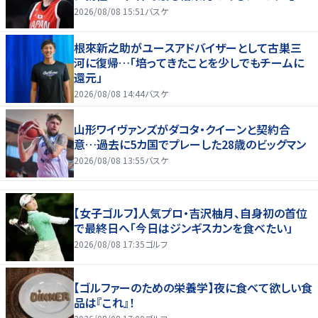
2026/08/08 15:51
バスケ
根來新之助がユースアドバイザーとして古巣三
河に復帰…「培ってきたことを少しでもチームに
還元」
2026/08/08 14:44
バスケ
山形ワイヴァンズがダコタ・クイーンと契約合
意…過去に5カ国でプレーした28歳のビッグマン
2026/08/08 13:55
バスケ
【女子ゴルフ】人気プロ・吉沢柚月、自身初の首位
で最終日へ「今日はジンギスカンを食べたい」
2026/08/08 17:35
ゴルフ
【ゴルファーのための栄養学】夜に食べて欲しい食
品は『これ』！