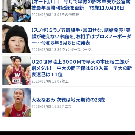
【オート】川口 今月で傘寿の鈴木章夫が公営競
技最年長勝利記録を更新 79歳11カ月16日
2026/08/08 15:09
その他競技
【スノボ】ミラノ五輪旗手・冨田せな、結婚発表「笑
顔が絶えない家庭を」お相手はプロスノーボーダ
ー…令和８年８月８日に発表
2026/08/08 13:36
ウィンタースポーツ
Ｕ２０世界陸上３０００Ｍで早大の本田桜二郎が
銅メダル！ 中大の簡子傑は６位入賞 早大の新
妻遼己は１１位
2026/08/08 13:07
陸上
大坂なおみ 次戦は地元期待の23歳
2026/08/08 11:55
テニス