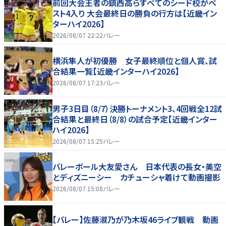
前回大会王者の鎮西高らすべてのシード校がベ
スト4入り 大会最終日の勝負の行方は【近畿イン
ターハイ2026】
2026/08/07 22:22
バレー
横浜隼人が初優勝 女子最終順位と個人賞、試
合結果一覧【近畿インターハイ2026】
2026/08/07 17:23
バレー
男子3日目（8/7）決勝トーナメント3、4回戦全12試
合結果と最終日（8/8）の試合予定【近畿インター
ハイ2026】
2026/08/07 15:25
バレー
バレーボール大友愛さん 日本代表の長女・美空
とディズニーシー カチューシャ着けて動画撮影
2026/08/07 15:08
バレー
【バレー】佐藤淑乃が乃木坂46ライブ観戦 動画