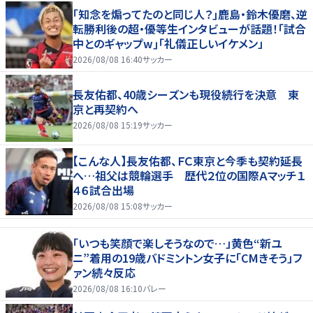
｢知念を煽ってたのと同じ人？｣鹿島・鈴木優磨、逆
転勝利後の超・優等生インタビューが話題！｢試合
中とのギャップw｣｢礼儀正しいイケメン」
2026/08/08 16:40
サッカー
長友佑都、40歳シーズンも現役続行を決意 東
京と再契約へ
2026/08/08 15:19
サッカー
【こんな人】長友佑都、ＦＣ東京と今季も契約延長
へ…祖父は競輪選手 歴代２位の国際Ａマッチ１
４６試合出場
2026/08/08 15:08
サッカー
「いつも笑顔で楽しそうなので…」黄色“新ユ
ニ”着用の19歳バドミントン女子に「CMきそう」フ
ァン続々反応
2026/08/08 16:10
バレー