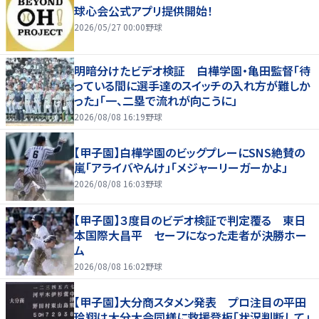
球心会公式アプリ提供開始！
2026/05/27 00:00
野球
明暗分けたビデオ検証 白樺学園・亀田監督「待
っている間に選手達のスイッチの入れ方が難しか
った」「一、二塁で流れが向こうに」
2026/08/08 16:19
野球
【甲子園】白樺学園のビッグプレーにSNS絶賛の
嵐「アライバやんけ」「メジャーリーガーかよ」
2026/08/08 16:03
野球
【甲子園】３度目のビデオ検証で判定覆る 東日
本国際大昌平 セーフになった走者が決勝ホー
ム
2026/08/08 16:02
野球
【甲子園】大分商スタメン発表 プロ注目の平田
玲翔は大分大会同様に救援登板「状況判断して」