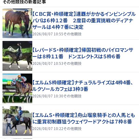
その他競技
の新着記事
【ＣＢＣ賞・枠順確定】連覇がかかるインビンシブル
パパは６枠１２番 ２度目の重賞挑戦のディアナ
ザールは４枠７番に決定
2026/08/07 10:55
その他競技
【レパードＳ・枠順確定】帰国初戦のパイロマンサ
ーは８枠１１番 ドンエレクトスは５枠６番
2026/08/07 10:53
その他競技
【エルムS枠順確定】ナチュラルライズは4枠4番、
ルクソールカフェは3枠3番
2026/08/07 10:30
その他競技
【エルムＳ・枠順確定】舟山瑠泉騎手との人馬とも
に重賞初制覇狙うウェイワードアクトは７枠８番
2026/08/07 10:22
その他競技