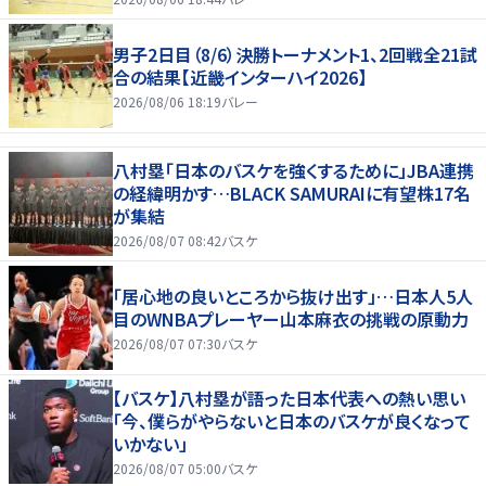
男子2日目（8/6）決勝トーナメント1、2回戦全21試
合の結果【近畿インターハイ2026】
2026/08/06 18:19
バレー
八村塁「日本のバスケを強くするために」JBA連携
の経緯明かす…BLACK SAMURAIに有望株17名
が集結
2026/08/07 08:42
バスケ
「居心地の良いところから抜け出す」…日本人5人
目のWNBAプレーヤー山本麻衣の挑戦の原動力
2026/08/07 07:30
バスケ
【バスケ】八村塁が語った日本代表への熱い思い
「今、僕らがやらないと日本のバスケが良くなって
いかない」
2026/08/07 05:00
バスケ