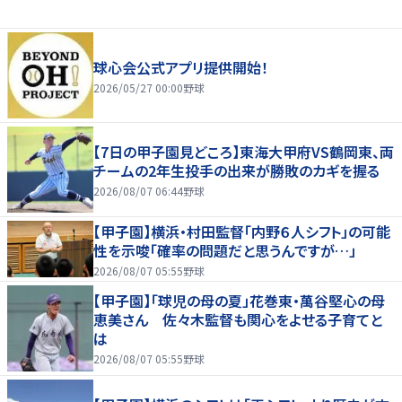
球心会公式アプリ提供開始！
2026/05/27 00:00
野球
【7日の甲子園見どころ】東海大甲府VS鶴岡東、両
チームの2年生投手の出来が勝敗のカギを握る
2026/08/07 06:44
野球
【甲子園】横浜・村田監督「内野６人シフト」の可能
性を示唆「確率の問題だと思うんですが…」
2026/08/07 05:55
野球
【甲子園】「球児の母の夏」花巻東・萬谷堅心の母
恵美さん 佐々木監督も関心をよせる子育てと
は
2026/08/07 05:55
野球