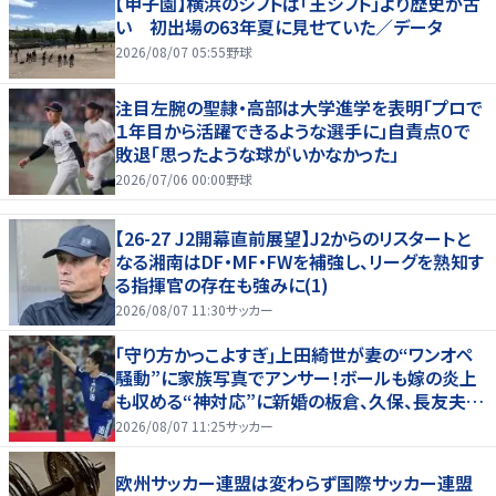
【甲子園】横浜のシフトは「王シフト」より歴史が古
い 初出場の63年夏に見せていた／データ
2026/08/07 05:55
野球
注目左腕の聖隷・高部は大学進学を表明「プロで
１年目から活躍できるような選手に」自責点０で
敗退「思ったような球がいかなかった」
2026/07/06 00:00
野球
【26-27 J2開幕直前展望】J2からのリスタートと
なる湘南はDF・MF・FWを補強し、リーグを熟知す
る指揮官の存在も強みに(1)
2026/08/07 11:30
サッカー
｢守り方かっこよすぎ｣上田綺世が妻の“ワンオペ
騒動”に家族写真でアンサー！ボールも嫁の炎上
も収める“神対応”に新婚の板倉、久保、長友夫妻
もエール！
2026/08/07 11:25
サッカー
欧州サッカー連盟は変わらず国際サッカー連盟