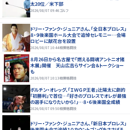
太20位／米下部
2026/08/07 09:46
ゴルフ
ドリー・ファンク・ジュニアさん、「全日本プロレス」
８・９後楽園ホール大会で追悼セレモニー…会場
ロビーに献花台を設置
2026/08/07 10:44
相撲格闘技
８月26日から名古屋で「燃える闘魂アントニオ猪
木展」開催 天山広吉らサイン会＆トークショー
も
2026/08/07 10:13
相撲格闘技
ボルチン・オレッグ、「ＩＷＧＰ王者」辻陽太に劇的
「初勝利」で首位…「好きのプロレスでオレが最強
の選手になりたいから！」…８・６後楽園全成績
2026/08/07 09:50
相撲格闘技
ドリー・ファンク・ジュニアさん、「新日本プロレス」
後楽園大会で追悼１０カウントゴングをささげる