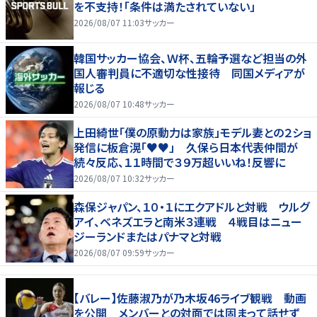
を不支持！「条件は満たされていない」
2026/08/07 11:03
サッカー
韓国サッカー協会、Ｗ杯、五輪予選など担当の外
国人審判員に不適切な性接待 同国メディアが
報じる
2026/08/07 10:48
サッカー
上田綺世「僕の原動力は家族」モデル妻との２ショ
発信に板倉滉「♥♥」 久保ら日本代表仲間が
続々反応、１１時間で３９万超いいね！反響に
2026/08/07 10:32
サッカー
森保ジャパン、１０・１にエクアドルと対戦 ウルグ
アイ、ベネズエラと南米３連戦 ４戦目はニュー
ジーランドまたはパナマと対戦
2026/08/07 09:59
サッカー
【バレー】佐藤淑乃が乃木坂46ライブ観戦 動画
を公開 メンバーとの対面では固まって話せず