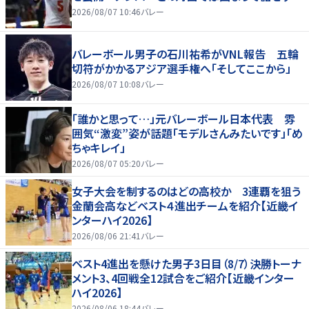
2026/08/07 10:46
バレー
バレーボール男子の石川祐希がVNL報告 五輪
切符がかかるアジア選手権へ「そしてここから」
2026/08/07 10:08
バレー
「誰かと思って…」元バレーボール日本代表 雰
囲気“激変”姿が話題「モデルさんみたいです」「め
ちゃキレイ」
2026/08/07 05:20
バレー
女子大会を制するのはどの高校か 3連覇を狙う
金蘭会高などベスト４進出チームを紹介【近畿イ
ンターハイ2026】
2026/08/06 21:41
バレー
ベスト4進出を懸けた男子3日目（8/7）決勝トーナ
メント3、4回戦全12試合をご紹介【近畿インター
ハイ2026】
2026/08/06 18:44
バレー