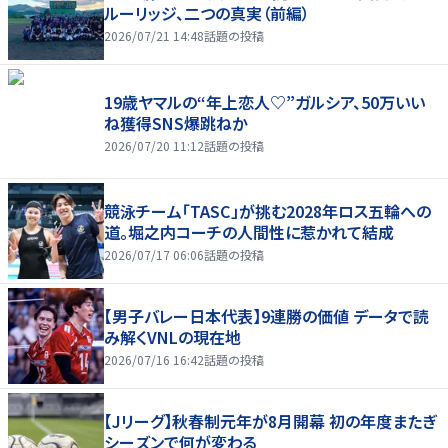
ルーリッジ、二つの真実（前編）
2026/07/21 14:48
話題の投稿
19歳ヤマルの“年上恋人♡”ガルシア、50万いい
ね獲得SNS爆跳ねか
2026/07/20 11:12
話題の投稿
競泳チーム「TASC」が挑む2028年ロス五輪への
道。堀之内コーチの人間性に惹かれて結成
2026/07/17 06:06
話題の投稿
【男子バレー日本代表】9連勝の価値 データで読
み解くVNLの現在地
2026/07/16 16:42
話題の投稿
【Jリーグ】秋春制元年が8月開幕 初の年度またぎ
シーズンで何が変わる