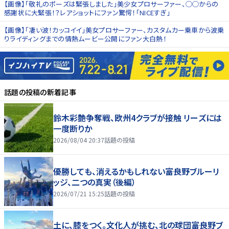
【画像】「敬礼のポーズは緊張しました」美少女プロサーファー、◯◯からの
感謝状に大緊張！？レアショットにファン驚愕！「NICEすぎ」
【画像】「凄い波！カッコイイ」美女プロサーファー、カスタムカー乗車から波乗
りライディングまでの情熱ムービー公開にファン大白熱！
話題の投稿
の新着記事
鈴木彩艶争奪戦、欧州4クラブが接触 リーズには
一度断りか
2026/08/04 20:37
話題の投稿
優勝しても、消えるかもしれない――富良野ブルーリ
ッジ、二つの真実（後編）
2026/07/21 15:25
話題の投稿
土に、膝をつく。文化人が挑む、北の球団――富良野ブ