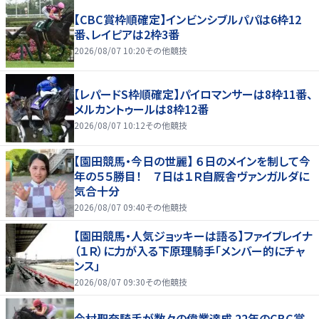
【CBC賞枠順確定】インビンシブルパパは6枠12
番、レイピアは2枠3番
2026/08/07 10:20
その他競技
【レパードS枠順確定】パイロマンサーは8枠11番、
メルカントゥールは8枠12番
2026/08/07 10:12
その他競技
【園田競馬・今日の世麗】 ６日のメインを制して今
年の５５勝目！ ７日は１Ｒ自厩舎ヴァンガルダに
気合十分
2026/08/07 09:40
その他競技
【園田競馬・人気ジョッキーは語る】ファイブレイナ
（１Ｒ）に力が入る下原理騎手「メンバー的にチャ
ンス」
2026/08/07 09:30
その他競技
今村聖奈騎手が数々の偉業達成 22年のCBC賞