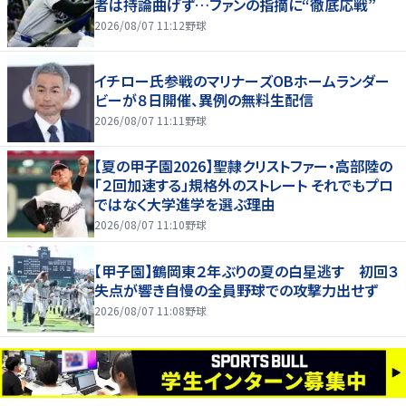
者は持論曲げず…ファンの指摘に“徹底応戦”
2026/08/07 11:12
野球
イチロー氏参戦のマリナーズOBホームランダー
ビーが８日開催、異例の無料生配信
2026/08/07 11:11
野球
【夏の甲子園2026】聖隷クリストファー・高部陸の
「２回加速する」規格外のストレート それでもプロ
ではなく大学進学を選ぶ理由
2026/08/07 11:10
野球
【甲子園】鶴岡東２年ぶりの夏の白星逃す 初回３
失点が響き自慢の全員野球での攻撃力出せず
2026/08/07 11:08
野球