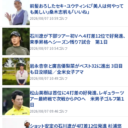
前髪おろしたセキ・ユウティンに「美人は何やって
も美しい」桑木志帆も「いいね」
2026/08/07 10:59
ゴルフ
石川遼が下部ツアー初Ｖへ４打差12位で好発進、
来季昇格へシーズン残り７試合 第１日
2026/08/07 10:54
ゴルフ
岩永杏奈と廣吉優梨菜がベスト32に進出 3日目
も日没順延／全米女子アマ
2026/08/07 10:49
ゴルフ
松山英樹は首位に４打差の好発進、レギュラーツ
アー最終戦で次戦からＰＯへ 米男子ゴルフ第１
日
2026/08/07 09:46
ゴルフ
ショット安定の石川遼が4打差12位発進 杉浦悠