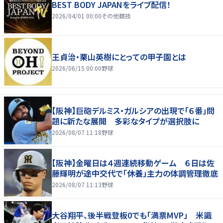
BEST BODY JAPANをライブ配信！
2026/04/01 00:00
その他競技
王貞治・栗山英樹にとっての甲子園とは
2026/06/15 00:00
野球
【阪神】巨砲デルミス・ガルシアの出現で「６番」問
題に新たな展開 多彩なタイプが選択肢に
2026/08/07 11:18
野球
【阪神】金曜日は４週連続移動ゲーム ６日は佐
藤輝明が途中交代で「休養」主力の体調管理徹底
2026/08/07 11:13
野球
大谷翔平、後半戦登板0でも「満票MVP」 米識