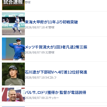
野球
東海大甲府が11年ぶり初戦突破
2026/08/07 10:47
野球
メッツ千賀滉大が1回3者凡退2奪三振
2026/08/07 09:32
野球
石川遼が下部初Vへ4打差12位好発進
2026/08/07 10:54
ゴルフ
バルサ、ロドリ獲得か 監督が電話説得
2026/08/07 00:21
サッカー