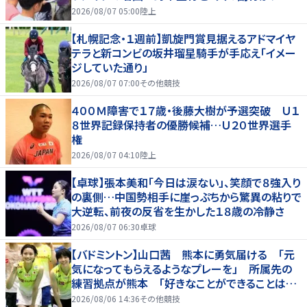
を引っ張る…夏合宿特集第１弾、国学院大
2026/08/07 05:00
陸上
【札幌記念・１週前】凱旋門賞見据えるアドマイヤ
テラと新コンビの坂井瑠星騎手が手応え「イメー
ジしていた通り」
2026/08/07 07:00
その他競技
４００Ｍ障害で１７歳・後藤大樹が予選突破 Ｕ１
８世界記録保持者の優勝候補…Ｕ２０世界選手
権
2026/08/07 04:10
陸上
【卓球】張本美和「今日は涙ない」、笑顔で８強入り
の裏側…中国勢相手に崖っぷちから驚異の粘りで
大逆転、前夜の反省を生かした１８歳の冷静さ
2026/08/07 06:30
卓球
【バドミントン】山口茜 熊本に勇気届ける 「元
気になってもらえるようなプレーを」 所属先の
練習拠点が熊本 「好きなことができることは当
たり前じゃない」
2026/08/06 14:36
その他競技