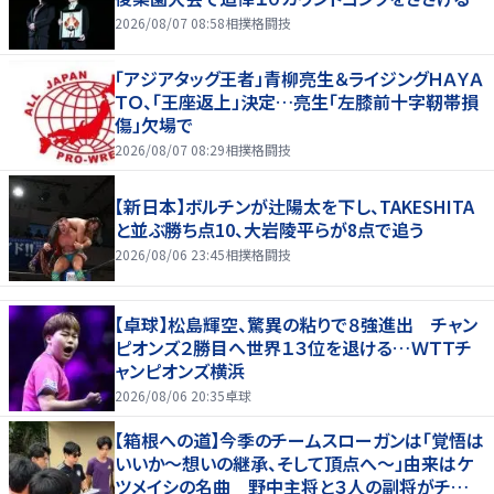
2026/08/07 08:58
相撲格闘技
「アジアタッグ王者」青柳亮生＆ライジングＨＡＹＡ
ＴＯ、「王座返上」決定…亮生「左膝前十字靭帯損
傷」欠場で
2026/08/07 08:29
相撲格闘技
【新日本】ボルチンが辻陽太を下し、TAKESHITA
と並ぶ勝ち点10、大岩陵平らが8点で追う
2026/08/06 23:45
相撲格闘技
【卓球】松島輝空、驚異の粘りで８強進出 チャン
ピオンズ２勝目へ世界１３位を退ける…ＷＴＴチ
ャンピオンズ横浜
2026/08/06 20:35
卓球
【箱根への道】今季のチームスローガンは「覚悟は
いいか～想いの継承、そして頂点へ～」由来はケ
ツメイシの名曲 野中主将と３人の副将がチーム