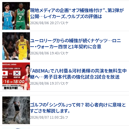
現地メディアの企画“オフ補強格付け”、第2弾が
公開…レイカーズ、ウルブズの評価は
2026/08/06 20:27
バスケ
ユーロリーグからの補強が続くナゲッツ…ロニ
ー・ウォーカー四世と1年契約に合意
2026/08/06 19:43
バスケ
『ABEMA』で八村塁＆河村勇輝の共演を無料生中
継へ…男子日本代表の強化試合2試合を放送
2026/08/06 19:37
バスケ
ゴルフの「シングル」って何？ 初心者向けに意味と
すごさを解説します。
2026/08/07 11:00
ゴルフ