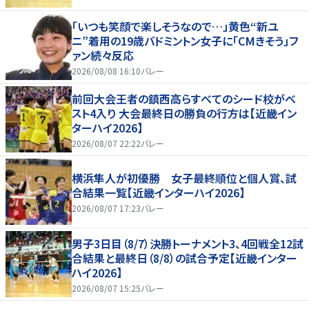
「いつも笑顔で楽しそうなので…」黄色“新ユ
ニ”着用の19歳バドミントン女子に「CMきそう」フ
ァン続々反応
2026/08/08 16:10
バレー
前回大会王者の鎮西高らすべてのシード校がベ
スト4入り 大会最終日の勝負の行方は【近畿イン
ターハイ2026】
2026/08/07 22:22
バレー
横浜隼人が初優勝 女子最終順位と個人賞、試
合結果一覧【近畿インターハイ2026】
2026/08/07 17:23
バレー
男子3日目（8/7）決勝トーナメント3、4回戦全12試
合結果と最終日（8/8）の試合予定【近畿インター
ハイ2026】
2026/08/07 15:25
バレー