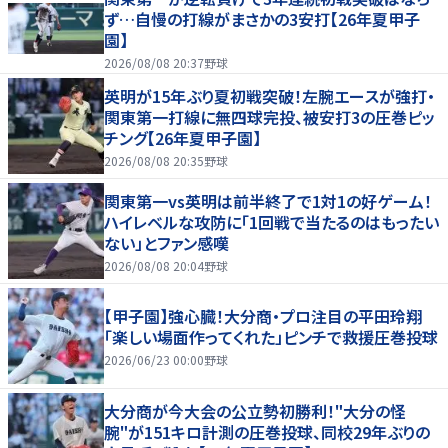
ず…自慢の打線がまさかの3安打【26年夏甲子
園】
2026/08/08 20:37
野球
英明が15年ぶり夏初戦突破！左腕エースが強打・
関東第一打線に無四球完投、被安打3の圧巻ピッ
チング【26年夏甲子園】
2026/08/08 20:35
野球
関東第一vs英明は前半終了で1対1の好ゲーム！
ハイレベルな攻防に「1回戦で当たるのはもったい
ない」とファン感嘆
2026/08/08 20:04
野球
【甲子園】強心臓！大分商・プロ注目の平田玲翔
「楽しい場面作ってくれた」ピンチで救援圧巻投球
2026/06/23 00:00
野球
大分商が今大会の公立勢初勝利！"大分の怪
腕"が151キロ計測の圧巻投球、同校29年ぶりの