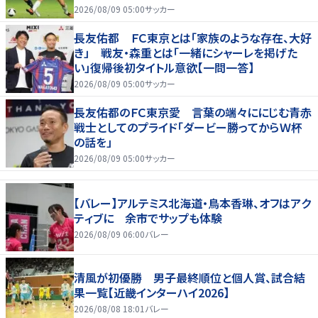
2026/08/09 05:00
サッカー
長友佑都 ＦＣ東京とは「家族のような存在、大好
き」 戦友・森重とは「一緒にシャーレを掲げた
い」復帰後初タイトル意欲【一問一答】
2026/08/09 05:00
サッカー
長友佑都のＦＣ東京愛 言葉の端々ににじむ青赤
戦士としてのプライド「ダービー勝ってからＷ杯
の話を」
2026/08/09 05:00
サッカー
【バレー】アルテミス北海道・鳥本香琳、オフはアク
ティブに 余市でサップも体験
2026/08/09 06:00
バレー
清風が初優勝 男子最終順位と個人賞、試合結
果一覧【近畿インターハイ2026】
2026/08/08 18:01
バレー