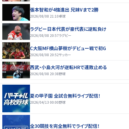
張本智和が4強進出 兄妹Vまで2勝
2026/08/08 21:10
卓球
ラグビー日本代表が豪代表に逆転負け
2026/08/08 20:57
ラグビー
C大阪MF横山夢樹がデビュー戦で初G
2026/08/08 20:52
サッカー
西武・小島大河が逆転HRで連敗止める
2026/08/08 20:38
野球
夏の甲子園 全試合無料ライブ配信！
2026/04/13 00:00
野球
全30競技を完全無料でライブ配信！