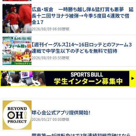
広島・坂倉 一時勝ち越し弾＆猛打賞も悪夢 延
長十二回サヨナラ被弾→今季５度目４連敗で借
金１７
2026/08/09 06:00
野球
【週刊イーグルス】14～16日ロッテとのファーム３
連戦で中学生以下の子どもを無料で招待
2026/08/09 05:55
野球
球心会公式アプリ提供開始！
2026/05/27 00:00
野球
関東第一が逆転負けで3年連続初戦突破はなら