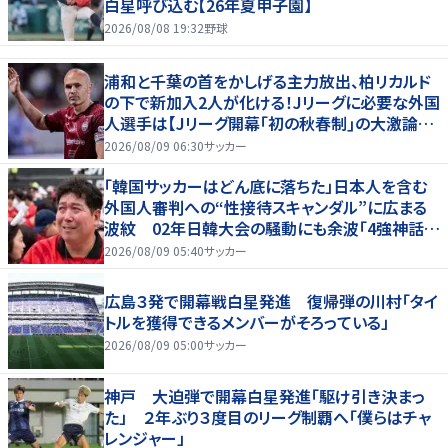
白星呼び込む【26年夏甲子園】
2026/08/08 19:32
野球
浦和と千葉の首をかしげる主力放出、柏リカルド
の下で新加入2人が化ける！Jリーグに必要な外国
人選手は【Jリーグ開幕｢初の秋春制｣の大激論】
(4)
2026/08/09 06:30
サッカー
「韓国サッカーはどん底に落ちた」日本人を含む
外国人審判への“性接待スキャンダル”に広まる
波紋 02年日韓大会の騒動にも余波「4強神話も
疑われる」
2026/08/09 05:40
サッカー
広島３発で開幕戦白星発進 復帰弾の川村「タイ
トルを獲得できるメンバーがそろっている」
2026/08/09 05:00
サッカー
神戸 大迫弾で開幕白星発進「駆け引き決まっ
た」 ２年ぶり３度目のリーグ制覇へ「僕らはチャ
レンジャー」