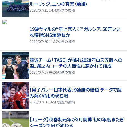
ルーリッジ、二つの真実（前編）
2026/07/21 14:48
話題の投稿
19歳ヤマルの“年上恋人♡”ガルシア、50万いい
ね獲得SNS爆跳ねか
2026/07/20 11:12
話題の投稿
競泳チーム「TASC」が挑む2028年ロス五輪への
道。堀之内コーチの人間性に惹かれて結成
2026/07/17 06:06
話題の投稿
【男子バレー日本代表】9連勝の価値 データで読
み解くVNLの現在地
2026/07/16 16:42
話題の投稿
【Jリーグ】秋春制元年が8月開幕 初の年度またぎ
シーズンで何が変わる