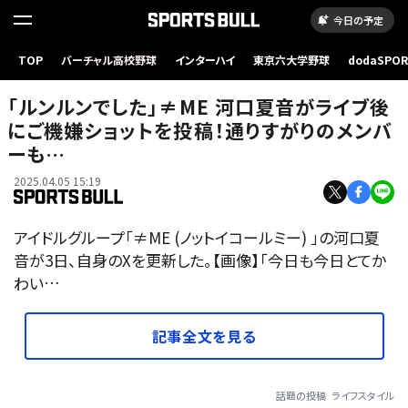
今日の予定
TOP
バーチャル高校野球
インターハイ
東京六大学野球
dodaSPO
（新しいタブ
「ルンルンでした」≠ME 河口夏音がライブ後
にご機嫌ショットを投稿！通りすがりのメンバ
ーも…
2025.04.05 15:19
アイドルグループ「≠ME (ノットイコールミー) 」の河口夏
音が3日、自身のXを更新した。【画像】「今日も今日とてか
わい…
記事全文を見る
話題の投稿
ライフスタイル