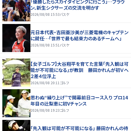
「優勝したらスカイダイビングに行こう」…ブラウ
ン、新生シクサーズの交流を明かす
2026/08/08 15:53
バスケ
元日本代表・吉田亜沙美が三菱電機のキャプテン
に就任…「世界で最も結束力のあるチームへ」
2026/08/08 15:51
バスケ
【女子ゴルフ】大谷翔平を育てた言葉「先入観は可
能が不可能になる」が教訓 藤田かれんが初Ｖへ
２差４位浮上
2026/08/08 20:11
ゴルフ
思わぬ“繰り上げ”で開幕前日コース入り プロ14
年目の辻梨恵に初Vチャンス
2026/08/08 19:23
ゴルフ
「先入観は可能が不可能になる」 藤田かれんの待