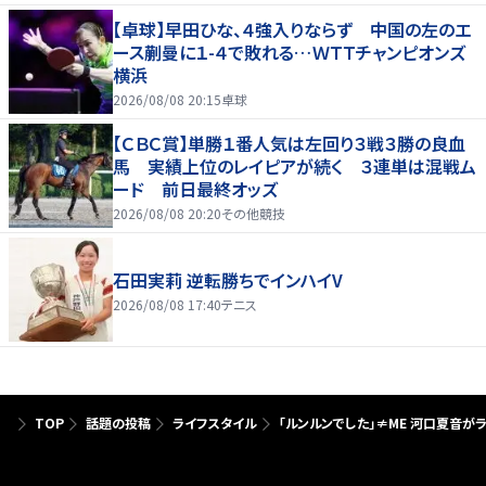
【卓球】早田ひな、４強入りならず 中国の左のエ
ース蒯曼に１-４で敗れる…ＷＴＴチャンピオンズ
横浜
2026/08/08 20:15
卓球
【ＣＢＣ賞】単勝１番人気は左回り３戦３勝の良血
馬 実績上位のレイピアが続く ３連単は混戦ム
ード 前日最終オッズ
2026/08/08 20:20
その他競技
石田実莉 逆転勝ちでインハイV
2026/08/08 17:40
テニス
TOP
話題の投稿
ライフスタイル
「ルンルンでした」≠ME 河口夏音