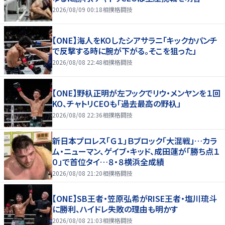
2026/08/09 00:18
相撲格闘技
【ONE】海人をKOしたシアサラニ「キックかパンチ
で反撃する時に腕が下がる。そこを狙った」
2026/08/08 22:48
相撲格闘技
【ONE】野杁正明が左フックでリウ・メンヤンを１回
KO、チャトリCEOも「過去最高の野杁」
2026/08/08 22:36
相撲格闘技
新日本プロレス「Ｇ１」Ｂブロック「大混戦」…カラ
ム・ニューマン、ゲイブ・キッド、成田蓮が「勝ち点１
０」で首位タイ…８・８横浜全成績
2026/08/08 21:20
相撲格闘技
【ONE】SB王者・笠原弘希がRISE王者・塩川琉斗
に勝利、ハイドレ失敗の理由も明かす
2026/08/08 21:03
相撲格闘技