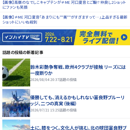
【画像】高嶺のなでしこキャプテンが≠ME 河口夏音とご飯!? 仲良し2ショット
にファンも笑顔
【画像】≠ME 河口夏音「あまりにも""美""がすぎますって…」上品すぎる最新
ショットにいいね殺到
話題の投稿
の新着記事
鈴木彩艶争奪戦、欧州4クラブが接触 リーズには
一度断りか
2026/08/04 20:37
話題の投稿
優勝しても、消えるかもしれない――富良野ブルーリ
ッジ、二つの真実（後編）
2026/07/21 15:25
話題の投稿
土に、膝をつく。文化人が挑む、北の球団――富良野ブ