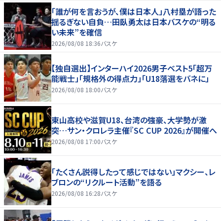
「誰が何を言おうが、僕は日本人」八村塁が語った
揺るぎない自負…田臥勇太は日本バスケの“明る
い未来”を確信
2026/08/08 18:36
バスケ
【独自選出】インターハイ2026男子ベスト5「超万
能戦士」「規格外の得点力」「U18落選をバネに」
2026/08/08 18:00
バスケ
東山高校や滋賀U18、台湾の強豪、大学勢が激
突…サン・クロレラ主催『SC CUP 2026』が開催へ
2026/08/08 17:00
バスケ
「たくさん説得したって感じではない」マクシー、レ
ブロンの“リクルート活動”を語る
2026/08/08 16:28
バスケ