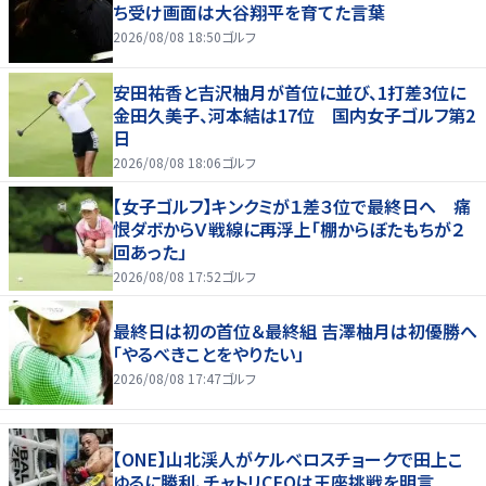
ち受け画面は大谷翔平を育てた言葉
2026/08/08 18:50
ゴルフ
安田祐香と吉沢柚月が首位に並び、1打差3位に
金田久美子、河本結は17位 国内女子ゴルフ第2
日
2026/08/08 18:06
ゴルフ
【女子ゴルフ】キンクミが１差３位で最終日へ 痛
恨ダボからＶ戦線に再浮上「棚からぼたもちが２
回あった」
2026/08/08 17:52
ゴルフ
最終日は初の首位＆最終組 吉澤柚月は初優勝へ
「やるべきことをやりたい」
2026/08/08 17:47
ゴルフ
【ONE】山北渓人がケルベロスチョークで田上こ
ゆるに勝利、チャトリCEOは王座挑戦を明言