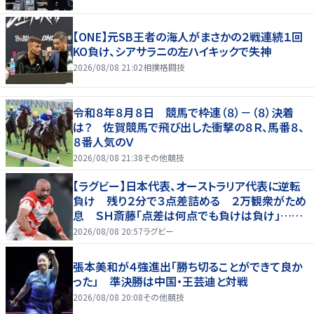
【ONE】元SB王者の海人がまさかの２戦連続１回
KO負け、シアサラニの左ハイキックで失神
2026/08/08 21:02
相撲格闘技
令和８年８月８日 競馬で枠連（８）－（８）決着
は？ 佐賀競馬で飛び出した衝撃の８Ｒ、馬番８、
８番人気のＶ
2026/08/08 21:38
その他競技
【ラグビー】日本代表、オーストラリア代表に逆転
負け 残り２分で３点差詰める ２万観衆がため
息 ＳＨ斎藤「点差は何点でも負けは負け」…前
半にＳＯ伊藤龍が先制トライ、３２ー３５で惜敗
2026/08/08 20:57
ラグビー
張本美和が４強進出「勝ち切ることができて良か
った」 準決勝は中国・王芸迪と対戦
2026/08/08 20:08
その他競技