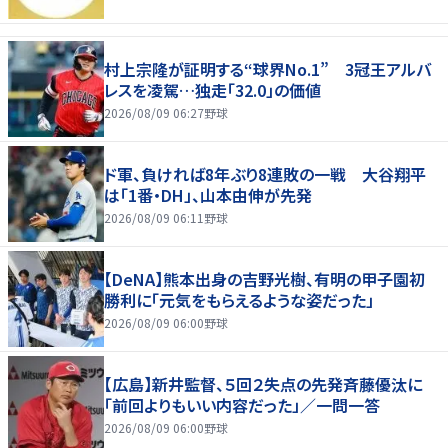
村上宗隆が証明する“球界No.1” 3冠王アルバ
レスを凌駕…独走「32.0」の価値
2026/08/09 06:27
野球
ド軍、負ければ8年ぶり8連敗の一戦 大谷翔平
は「1番・DH」、山本由伸が先発
2026/08/09 06:11
野球
【DeNA】熊本出身の吉野光樹、有明の甲子園初
勝利に「元気をもらえるような姿だった」
2026/08/09 06:00
野球
【広島】新井監督、５回２失点の先発斉藤優汰に
「前回よりもいい内容だった」／一問一答
2026/08/09 06:00
野球