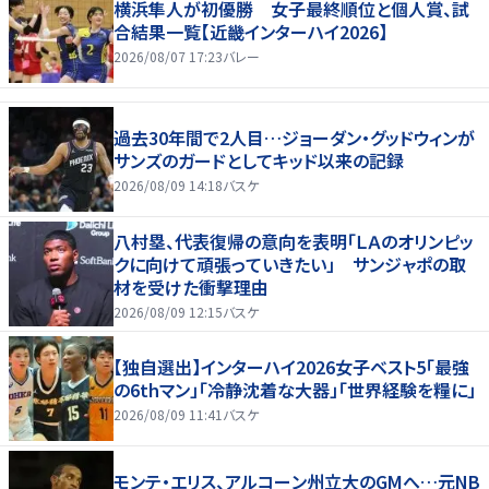
横浜隼人が初優勝 女子最終順位と個人賞、試
合結果一覧【近畿インターハイ2026】
2026/08/07 17:23
バレー
過去30年間で2人目…ジョーダン・グッドウィンが
サンズのガードとしてキッド以来の記録
2026/08/09 14:18
バスケ
八村塁、代表復帰の意向を表明「ＬＡのオリンピッ
クに向けて頑張っていきたい」 サンジャポの取
材を受けた衝撃理由
2026/08/09 12:15
バスケ
【独自選出】インターハイ2026女子ベスト5「最強
の6thマン」「冷静沈着な大器」「世界経験を糧に」
2026/08/09 11:41
バスケ
モンテ・エリス、アルコーン州立大のGMへ…元NB