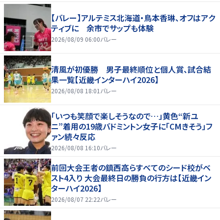
【バレー】アルテミス北海道・鳥本香琳、オフはアク
ティブに 余市でサップも体験
2026/08/09 06:00
バレー
清風が初優勝 男子最終順位と個人賞、試合結
果一覧【近畿インターハイ2026】
2026/08/08 18:01
バレー
「いつも笑顔で楽しそうなので…」黄色“新ユ
ニ”着用の19歳バドミントン女子に「CMきそう」フ
ァン続々反応
2026/08/08 16:10
バレー
前回大会王者の鎮西高らすべてのシード校がベ
スト4入り 大会最終日の勝負の行方は【近畿イン
ターハイ2026】
2026/08/07 22:22
バレー