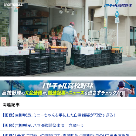
関連記事
【画像】吉柳咲良、ミニーちゃんを手にした白雪姫姿が可愛すぎる！
【画像】吉柳咲良、ハマダ歌謡祭出演 念願叶う
【画像】「最高に可愛い白雪姫です」吉岡里帆が吉柳咲良のMステ出演を報