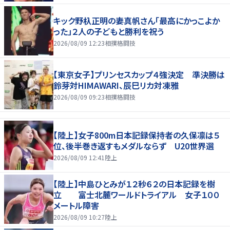
キック野杁正明の妻真帆さん「最高にかっこよか
った」２人の子どもと勝利を祝う
2026/08/09 12:23
相撲格闘技
【東京女子】プリンセスカップ４強決定 準決勝は
鈴芽対HIMAWARI、辰巳リカ対凍雅
2026/08/09 09:23
相撲格闘技
【陸上】女子800m日本記録保持者の久保凛は５
位、後半巻き返すもメダルならず U20世界選
2026/08/09 12:41
陸上
【陸上】中島ひとみが１２秒６２の日本記録を樹
立 富士北麓ワールドトライアル 女子１００
メートル障害
2026/08/09 10:27
陸上