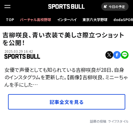
今日の予定
TOP
バーチャル高校野球
インターハイ
東京六大学野球
dodaSPO
（新しいタブ
吉柳咲良、青い衣装で美しさ際立つショット
を公開！
2025.03.29 16:42
女優で声優としても知られている吉柳咲良が28日、自身
のインスタグラムを更新した。【画像】吉柳咲良、ミニーちゃ
んを手にした…
記事全文を見る
話題の投稿
ライフスタイル