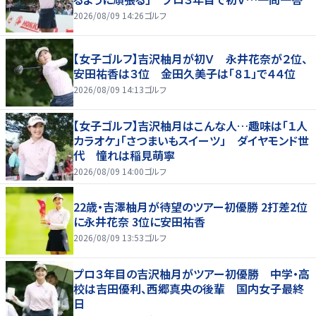
2026/08/09 14:26
ゴルフ
【女子ゴルフ】吉沢柚月が初Ｖ 永井花奈が２位、
安田祐香は３位 金田久美子は「８１」で４４位
2026/08/09 14:13
ゴルフ
【女子ゴルフ】吉沢柚月はこんな人…趣味は「１人
カラオケ」「さつまいもスイーツ」 ダイヤモンド世
代 憧れは稲見萌寧
2026/08/09 14:00
ゴルフ
22歳・吉澤柚月が待望のツアー初優勝 2打差2位
に永井花奈 3位に安田祐香
2026/08/09 13:53
ゴルフ
プロ３年目の吉沢柚月がツアー初優勝 中学・高
校は吉田優利、西郷真央の後輩 国内女子最終
日