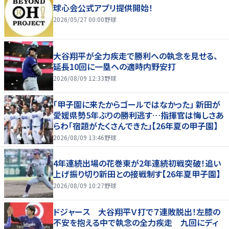
球心会公式アプリ提供開始！
2026/05/27 00:00
野球
大谷翔平が全力疾走で勝利への執念を見せる、
延長10回に一塁への適時内野安打
2026/08/09 12:33
野球
「甲子園に来たからゴールではなかった」 新田が
愛媛県勢5年ぶりの勝利逃す…指揮官は悔しさあ
らわ「宿題がたくさんできた」【26年夏の甲子園】
2026/08/09 13:46
野球
4年連続出場の花巻東が2年連続初戦突破！追い
上げ振り切り新田との接戦制す【26年夏甲子園】
2026/08/09 10:27
野球
ドジャース 大谷翔平Ｖ打で７連敗脱出！左膝の
不安を抱える中で執念の全力疾走 九回にディ