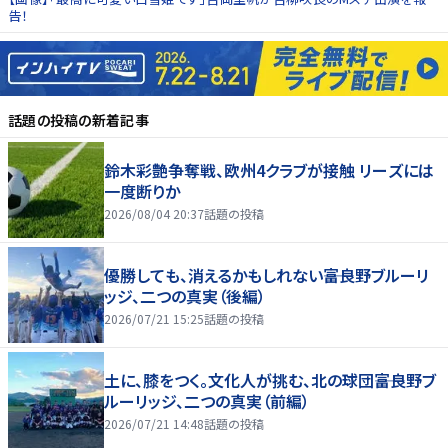
告！
話題の投稿
の新着記事
鈴木彩艶争奪戦、欧州4クラブが接触 リーズには
一度断りか
2026/08/04 20:37
話題の投稿
優勝しても、消えるかもしれない――富良野ブルーリ
ッジ、二つの真実（後編）
2026/07/21 15:25
話題の投稿
土に、膝をつく。文化人が挑む、北の球団――富良野ブ
ルーリッジ、二つの真実（前編）
2026/07/21 14:48
話題の投稿