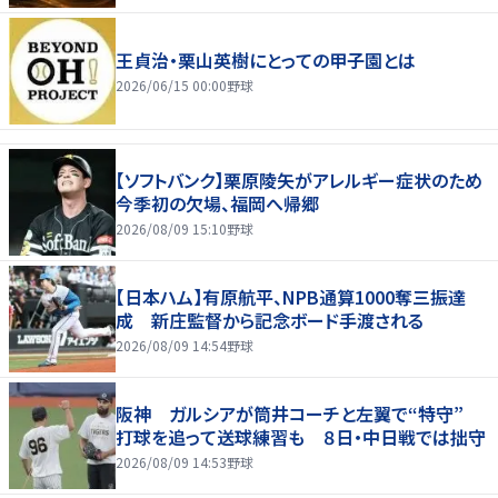
王貞治・栗山英樹にとっての甲子園とは
2026/06/15 00:00
野球
【ソフトバンク】栗原陵矢がアレルギー症状のため
今季初の欠場、福岡へ帰郷
2026/08/09 15:10
野球
【日本ハム】有原航平、NPB通算1000奪三振達
成 新庄監督から記念ボード手渡される
2026/08/09 14:54
野球
阪神 ガルシアが筒井コーチと左翼で“特守”
打球を追って送球練習も ８日・中日戦では拙守
2026/08/09 14:53
野球