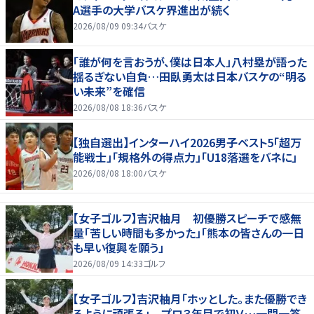
A選手の大学バスケ界進出が続く
2026/08/09 09:34
バスケ
「誰が何を言おうが、僕は日本人」八村塁が語った
揺るぎない自負…田臥勇太は日本バスケの“明る
い未来”を確信
2026/08/08 18:36
バスケ
【独自選出】インターハイ2026男子ベスト5「超万
能戦士」「規格外の得点力」「U18落選をバネに」
2026/08/08 18:00
バスケ
【女子ゴルフ】吉沢柚月 初優勝スピーチで感無
量「苦しい時間も多かった」「熊本の皆さんの一日
も早い復興を願う」
2026/08/09 14:33
ゴルフ
【女子ゴルフ】吉沢柚月「ホッとした。また優勝でき
るように頑張る」 プロ３年目で初Ｖ…一問一答