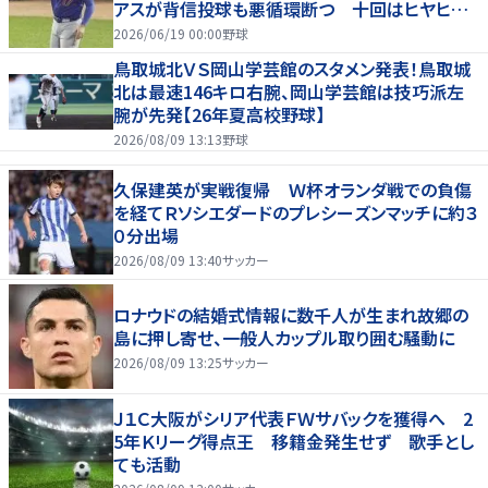
アスが背信投球も悪循環断つ 十回はヒヤヒヤ
もリード守る
2026/06/19 00:00
野球
鳥取城北ＶＳ岡山学芸館のスタメン発表！鳥取城
北は最速146キロ右腕、岡山学芸館は技巧派左
腕が先発【26年夏高校野球】
2026/08/09 13:13
野球
久保建英が実戦復帰 Ｗ杯オランダ戦での負傷
を経てＲソシエダードのプレシーズンマッチに約３
０分出場
2026/08/09 13:40
サッカー
ロナウドの結婚式情報に数千人が生まれ故郷の
島に押し寄せ、一般人カップル取り囲む騒動に
2026/08/09 13:25
サッカー
Ｊ１Ｃ大阪がシリア代表ＦＷサバックを獲得へ 2
5年Ｋリーグ得点王 移籍金発生せず 歌手とし
ても活動