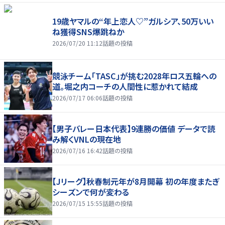
19歳ヤマルの“年上恋人♡”ガルシア、50万いい
ね獲得SNS爆跳ねか
2026/07/20 11:12
話題の投稿
競泳チーム「TASC」が挑む2028年ロス五輪への
道。堀之内コーチの人間性に惹かれて結成
2026/07/17 06:06
話題の投稿
【男子バレー日本代表】9連勝の価値 データで読
み解くVNLの現在地
2026/07/16 16:42
話題の投稿
【Jリーグ】秋春制元年が8月開幕 初の年度またぎ
シーズンで何が変わる
2026/07/15 15:55
話題の投稿