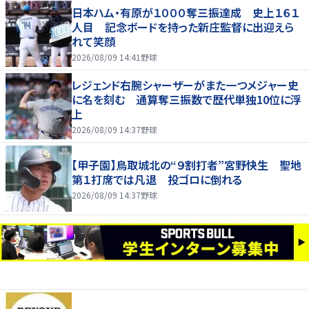
日本ハム・有原が１０００奪三振達成 史上１６１
人目 記念ボードを持った新庄監督に出迎えら
れて笑顔
2026/08/09 14:41
野球
レジェンド右腕シャーザーがまた一つメジャー史
に名を刻む 通算奪三振数で歴代単独10位に浮
上
2026/08/09 14:37
野球
【甲子園】鳥取城北の“９割打者”宮野快生 聖地
第１打席では凡退 投ゴロに倒れる
2026/08/09 14:37
野球