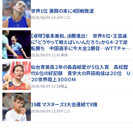
世界1位 激闘の末に4回戦敗退
2026/08/09 10:39
テニス
【卓球】張本美和、決勝進出！ 世界６位・王芸迪
に「どうやって戦えばいいんだろう」から４-２で逆
転勝ち 中国選手に今大会２勝目…ＷＴＴチャン
ピオンズ横浜
2026/08/09 12:41
卓球
仙台育英高２年の長森結愛が５位入賞 高校歴
代６位の好記録 青学大の芦田和佳は２０位 Ｕ
２０世界陸上３０００Ｍ
2026/08/09 12:28
陸上
19歳 マスターズ3大会連続で8強
2026/08/09 12:50
テニス