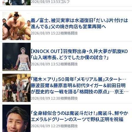
2026/08/09 13:53
ゴルフ
義ノ富士、被災実家は水道復旧「だいぶ片付けは
進んでる」父の焼き肉店も営業再開へ
2026/08/09 15:22
相撲格闘技
【KNOCK OUT】羽曳野出身・久井大夢が凱旋KO
「山入端市長、どうでしたか僕の試合？」
2026/08/09 13:52
相撲格闘技
「猪木×アリ」５０周年「メモリアル展」スタート…
藤波辰爾＆藤原喜明＆初代タイガー＆前田日明
が歴史的な一戦を語る「格闘技の原点」…京王プ
ラザホテルで３１日まで
2026/08/09 12:38
相撲格闘技
「全身緑似合うのは魔裟斗だけ！」魔裟斗、鮮やか
エメラルドグリーンのスーツで野杁正明を祝福
2026/08/09 12:29
相撲格闘技