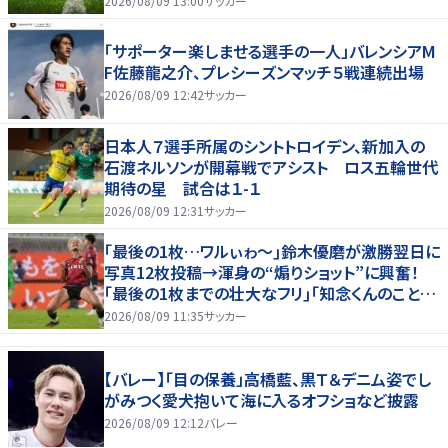
2026/08/09 13:00
サッカー
「サポーター楽しませる選手の一人」バレンシアM
F佐藤龍之介、プレシーズンマッチ５戦連続出場
2026/08/09 12:42
サッカー
日本人７選手所属のシントトロイデン、新加入の
石渡ネルソンが開幕戦でアシスト ロス五輪世代
期待の星 試合は１-１
2026/08/09 12:31
サッカー
｢最後の1枚…ワルぃゎ〜｣鈴木優磨が激勝翌日に
写真12枚投稿→渾身の“煽りショット”に興奮！
｢最後の1枚までの壮大なフリ｣｢知念くんのことど
んだけ好きなんよｗ｣
2026/08/09 11:35
サッカー
【バレー】「目の保養」高橋藍、黒Ｔ＆デニム姿でし
がみつく愛犬抱いて海に入るオフショなど披露
2026/08/09 12:12
バレー