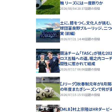
触 リーズには一度断りか
2026/08/04 20:37
話題の投稿
土に、膝をつく。文化人が挑む
球団――富良野ブルーリッジ、二
実（前編）
2026/07/21 14:48
話題の投稿
競泳チーム「TASC」が挑む20
ロス五輪への道。堀之内コー
間性に惹かれて結成
2026/07/17 06:06
話題の投稿
【Jリーグ】秋春制元年が8月開
の年度またぎシーズンで何が
2026/07/15 15:55
話題の投稿
【MLB】村上宗隆はHRダービ