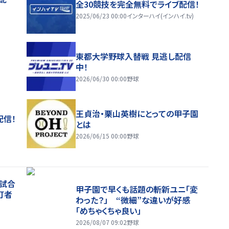
全30競技を完全無料でライブ配信！
2025/06/23 00:00
インターハイ(インハイ.tv)
東都大学野球入替戦 見逃し配信
中！
2026/06/30 00:00
野球
王貞治・栗山英樹にとっての甲子園
配信！
とは
2026/06/15 00:00
野球
３試合
甲子園で早くも話題の斬新ユニ「変
打者
わった？」 “微細”な違いが好感
「めちゃくちゃ良い」
2026/08/07 09:02
野球