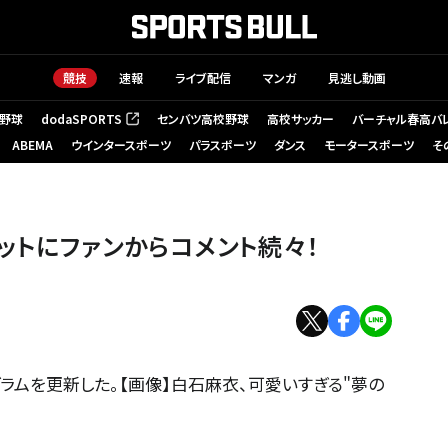
競技
速報
ライブ配信
マンガ
見逃し動画
野球
dodaSPORTS
センバツ高校野球
高校サッカー
バーチャル春高バ
（新しいタブで開く）
ABEMA
ウインタースポーツ
パラスポーツ
ダンス
モータースポーツ
そ
ットにファンからコメント続々！
ラムを更新した。【画像】白石麻衣、可愛いすぎる"夢の