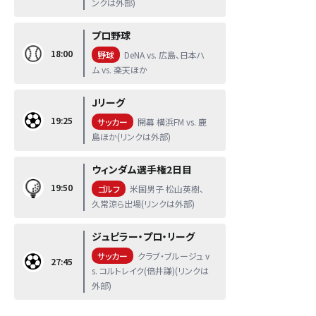
ンクは外部)
プロ野球
18:00
野球
DeNA vs. 広島、日本ハ
ム vs. 楽天ほか
Jリーグ
19:25
サッカー
開幕 横浜FM vs. 鹿
島ほか(リンクは外部)
ウィンダム選手権2日目
19:50
ゴルフ
米国男子 松山英樹、
久常涼ら出場(リンクは外部)
ジュピラー・プロ・リーグ
サッカー
クラブ・ブルージュ v
27:45
s. コルトレイク(倍井謙)(リンクは
外部)