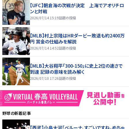
【UFC】朝倉海の次戦が決定 上海でアオリチロ
ンと対戦
2026/07/14 15:19
話題の投稿
【MLB】村上宗隆はHRダービー敗退も約2400万
円 賞金の仕組みを解説
2026/07/14 14:52
話題の投稿
【MLB】大谷翔平「300-150」に史上2位の速さで
到達 記録の意味を読み解く
2026/07/10 17:26
話題の投稿
野球
の新着記事
【西武】小島大河「ベルーナ、すごいですね。めちゃ