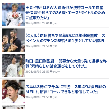
王者・神戸はＦＷ大迫勇也が決勝ゴールで白星
発進 衰え知らずの３６歳・エース「タイトルのため
に点取りたい」
2026/08/08 22:00
サッカー
【C大阪】逆転勝ちで開幕戦は12年連続無敗 ス
ペイン人のマチン新監督「第１歩としていい勝利」
2026/08/08 21:58
サッカー
町田・黒田剛監督 開幕から大量５発で選手を称
賛「素晴らしい試合運びをしてくれた」
2026/08/08 21:53
サッカー
広島は３得点で千葉に完勝 ２年ぶりＪ復帰戦の
ＭＦ川村拓夢「ゴールできると確信していた」
2026/08/08 21:52
サッカー