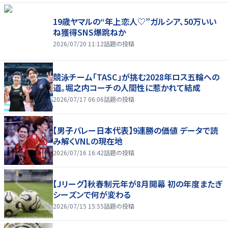
19歳ヤマルの“年上恋人♡”ガルシア、50万いい
ね獲得SNS爆跳ねか
2026/07/20 11:12
話題の投稿
競泳チーム「TASC」が挑む2028年ロス五輪への
道。堀之内コーチの人間性に惹かれて結成
2026/07/17 06:06
話題の投稿
【男子バレー日本代表】9連勝の価値 データで読
み解くVNLの現在地
2026/07/16 16:42
話題の投稿
【Jリーグ】秋春制元年が8月開幕 初の年度またぎ
シーズンで何が変わる
2026/07/15 15:55
話題の投稿