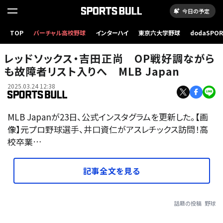
今日の予定
TOP
バーチャル高校野球
インターハイ
東京六大学野球
dodaSPO
（新しいタブ
レッドソックス・吉田正尚 OP戦好調ながら
も故障者リスト入りへ MLB Japan
2025.03.24 12:38
MLB Japanが23日、公式インスタグラムを更新した。【画
像】元プロ野球選手、井口資仁がアスレチックス訪問！高
校卒業…
記事全文を見る
話題の投稿
野球