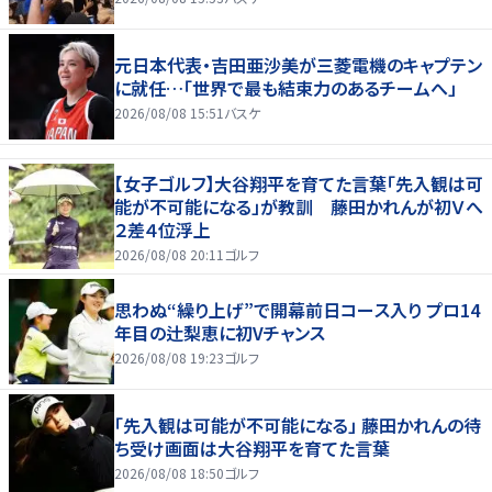
元日本代表・吉田亜沙美が三菱電機のキャプテン
に就任…「世界で最も結束力のあるチームへ」
2026/08/08 15:51
バスケ
【女子ゴルフ】大谷翔平を育てた言葉「先入観は可
能が不可能になる」が教訓 藤田かれんが初Ｖへ
２差４位浮上
2026/08/08 20:11
ゴルフ
思わぬ“繰り上げ”で開幕前日コース入り プロ14
年目の辻梨恵に初Vチャンス
2026/08/08 19:23
ゴルフ
「先入観は可能が不可能になる」 藤田かれんの待
ち受け画面は大谷翔平を育てた言葉
2026/08/08 18:50
ゴルフ