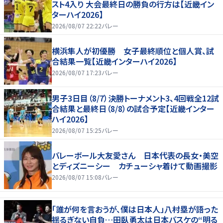
スト4入り 大会最終日の勝負の行方は【近畿イン
ターハイ2026】
2026/08/07 22:22
バレー
横浜隼人が初優勝 女子最終順位と個人賞、試
合結果一覧【近畿インターハイ2026】
2026/08/07 17:23
バレー
男子3日目（8/7）決勝トーナメント3、4回戦全12試
合結果と最終日（8/8）の試合予定【近畿インター
ハイ2026】
2026/08/07 15:25
バレー
バレーボール大友愛さん 日本代表の長女・美空
とディズニーシー カチューシャ着けて動画撮影
2026/08/07 15:08
バレー
「誰が何を言おうが、僕は日本人」八村塁が語った
揺るぎない自負…田臥勇太は日本バスケの“明る