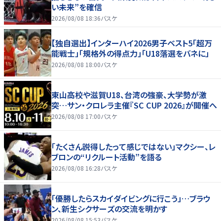
い未来”を確信
2026/08/08 18:36
バスケ
【独自選出】インターハイ2026男子ベスト5「超万
能戦士」「規格外の得点力」「U18落選をバネに」
2026/08/08 18:00
バスケ
東山高校や滋賀U18、台湾の強豪、大学勢が激
突…サン・クロレラ主催『SC CUP 2026』が開催へ
2026/08/08 17:00
バスケ
「たくさん説得したって感じではない」マクシー、レ
ブロンの“リクルート活動”を語る
2026/08/08 16:28
バスケ
「優勝したらスカイダイビングに行こう」…ブラウ
ン、新生シクサーズの交流を明かす
2026/08/08 15:53
バスケ