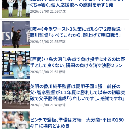
くちゃ響く」個人応援歌への感謝を示す１発
2026/08/08 21:59
野球
【阪神】今季ワースト３失策にガルシア２度後逸…
藤川監督「すべてこれから。顔上げて明日戦う」
2026/08/08 21:58
野球
【西武】小島大河「1失点で負け投手にするのは野
手として良くない」隅田の負けを消す決勝２ラン
2026/08/08 21:51
野球
英明の香川純平監督は夏甲子園１勝 前任の
父・智彦監督が１１年夏に勝利して以来の初戦突
破で父子勝利達成「うれしいですし、感謝ですね」
2026/08/08 21:49
野球
ピンチで登板、準備は万端 大分商・平田の150
キロに場内どよめき