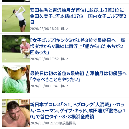
安田祐香と吉沢柚月が首位に並び、1打差3位に
金田久美子、河本結は17位 国内女子ゴルフ第2
日
2026/08/08 18:06
ゴルフ
【女子ゴルフ】キンクミが１差３位で最終日へ 痛
恨ダボからＶ戦線に再浮上「棚からぼたもちが２
回あった」
2026/08/08 17:52
ゴルフ
最終日は初の首位＆最終組 吉澤柚月は初優勝へ
「やるべきことをやりたい」
2026/08/08 17:47
ゴルフ
新日本プロレス「Ｇ１」Ｂブロック「大混戦」…カラ
ム・ニューマン、ゲイブ・キッド、成田蓮が「勝ち点１
０」で首位タイ…８・８横浜全成績
2026/08/08 21:20
相撲格闘技