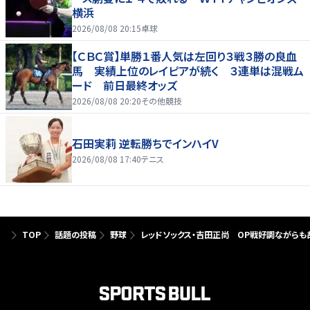
横浜
2026/08/08 20:15
卓球
【ＣＢＣ賞】単勝１番人気は左回り３戦３勝の良血
馬 実績上位のレイピアが続く ３連単は混戦ム
ード 前日最終オッズ
2026/08/08 20:20
その他競技
石田実莉 逆転勝ちでインハイV
2026/08/08 17:40
テニス
TOP
話題の投稿
野球
レッドソックス・吉田正尚 OP戦好調ながらも故