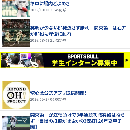
キロに場内どよめき
2026/08/08 21:45
野球
英明が少ない好機逃さず勝利 関東第一は石井
が好投も守備に乱れ
2026/08/08 21:42
野球
球心会公式アプリ提供開始！
2026/05/27 00:00
野球
関東第一が逆転負けで3年連続初戦突破はなら
ず…自慢の打線がまさかの3安打【26年夏甲子
園】