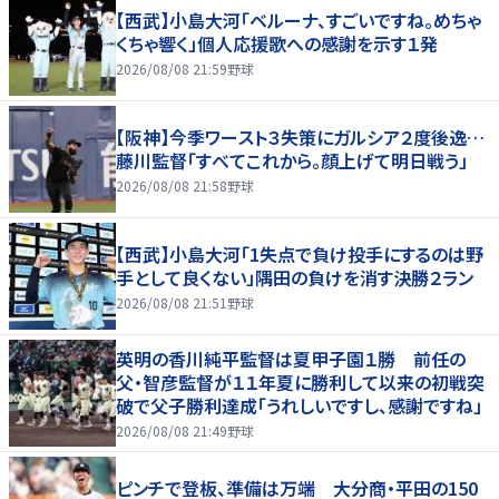
【西武】小島大河「ベルーナ、すごいですね。めちゃ
くちゃ響く」個人応援歌への感謝を示す１発
2026/08/08 21:59
野球
【阪神】今季ワースト３失策にガルシア２度後逸…
藤川監督「すべてこれから。顔上げて明日戦う」
2026/08/08 21:58
野球
【西武】小島大河「1失点で負け投手にするのは野
手として良くない」隅田の負けを消す決勝２ラン
2026/08/08 21:51
野球
英明の香川純平監督は夏甲子園１勝 前任の
父・智彦監督が１１年夏に勝利して以来の初戦突
破で父子勝利達成「うれしいですし、感謝ですね」
2026/08/08 21:49
野球
ピンチで登板、準備は万端 大分商・平田の150