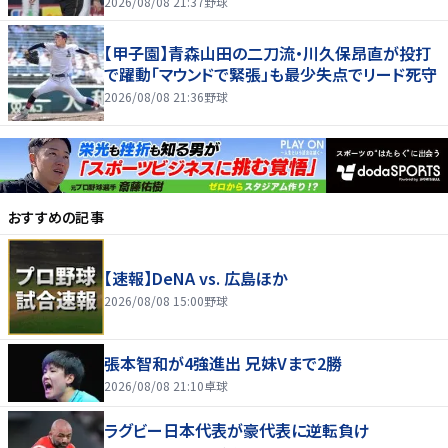
2026/08/08 21:37
野球
【甲子園】青森山田の二刀流・川久保昂直が投打
で躍動「マウンドで緊張」も最少失点でリード死守
2026/08/08 21:36
野球
おすすめの記事
【速報】DeNA vs. 広島ほか
2026/08/08 15:00
野球
張本智和が4強進出 兄妹Vまで2勝
2026/08/08 21:10
卓球
ラグビー日本代表が豪代表に逆転負け