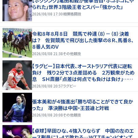
【ボクシング】亀田和毅が衝撃告白「ボコボコにや
られた」世界３階級王者とスパー「強かった」
2026/08/08 17:30
相撲格闘技
令和８年８月８日 競馬で枠連（８）－（８）決着
は？ 佐賀競馬で飛び出した衝撃の８Ｒ、馬番８、
８番人気のＶ
2026/08/08 21:38
その他競技
【ラグビー】日本代表、オーストラリア代表に逆転
負け 残り２分で３点差詰める ２万観衆がため
息 ＳＨ斎藤「点差は何点でも負けは負け」…前
半にＳＯ伊藤龍が先制トライ、３２ー３５で惜敗
2026/08/08 20:57
ラグビー
張本美和が４強進出「勝ち切ることができて良か
った」 準決勝は中国・王芸迪と対戦
2026/08/08 20:08
その他競技
【卓球】早田ひな、４強入りならず 中国の左のエ
ース蒯曼に１-４で敗れる…ＷＴＴチャンピオンズ