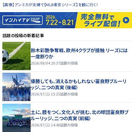
【画像】アンミカが夫婦で【MLB東京シリーズ】を観に行く！
話題の投稿
の新着記事
鈴木彩艶争奪戦、欧州4クラブが接触 リーズには
一度断りか
2026/08/04 20:37
話題の投稿
優勝しても、消えるかもしれない――富良野ブルーリ
ッジ、二つの真実（後編）
2026/07/21 15:25
話題の投稿
土に、膝をつく。文化人が挑む、北の球団――富良野ブ
ルーリッジ、二つの真実（前編）
2026/07/21 14:48
話題の投稿