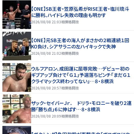
【ONE】SB王者・笠原弘希がRISE王者・塩川琉斗
に勝利、ハイドレ失敗の理由も明かす
2026/08/08 21:03
相撲格闘技
【ONE】元SB王者の海人がまさかの２戦連続１回
KO負け、シアサラニの左ハイキックで失神
2026/08/08 21:02
相撲格闘技
ウルフアロン、成田蓮に屈辱完敗…デビュー初の
ギブアップ負けで「Ｇ１」予選落ちピンチ「まだＧ１
クライマックス終わってない」…８・８横浜
2026/08/08 20:57
相撲格闘技
ザック・セイバーＪｒ． ドリラ・モロニーを破り２連
勝「勝ち点」６に伸ばす…８・８横浜
2026/08/08 20:09
相撲格闘技