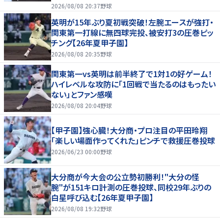
2026/08/08 20:37
野球
英明が15年ぶり夏初戦突破！左腕エースが強打・
関東第一打線に無四球完投、被安打3の圧巻ピッ
チング【26年夏甲子園】
2026/08/08 20:35
野球
関東第一vs英明は前半終了で1対1の好ゲーム！
ハイレベルな攻防に「1回戦で当たるのはもったい
ない」とファン感嘆
2026/08/08 20:04
野球
【甲子園】強心臓！大分商・プロ注目の平田玲翔
「楽しい場面作ってくれた」ピンチで救援圧巻投球
2026/06/23 00:00
野球
大分商が今大会の公立勢初勝利！"大分の怪
腕"が151キロ計測の圧巻投球、同校29年ぶりの
白星呼び込む【26年夏甲子園】
2026/08/08 19:32
野球