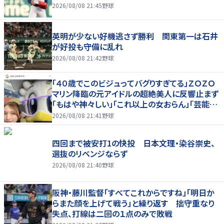
2026/08/08 21:45
野球
英明が少ない好機逃さず勝利 関東第一は石井
が好投も守備に乱れ
2026/08/08 21:42
野球
「４０歳でこのビジュってバグりすぎてる」ＺＯＺＯ
マリン降臨の元アイドルの超絶美人に反響止まず
「もはや神々しい」「これ以上の女おらん」「芸能人
すごい」
2026/08/08 21:41
野球
四回まで被安打1の快投 日本文理・染谷崇史、
選抜のリベンジならず
2026/08/08 21:40
野球
阪神・藤川監督「すべてこれからですね」「明日か
らまた顔を上げて戦う」と繰り返す 拙守重なり
失点、打線は二回の１点のみで敗戦