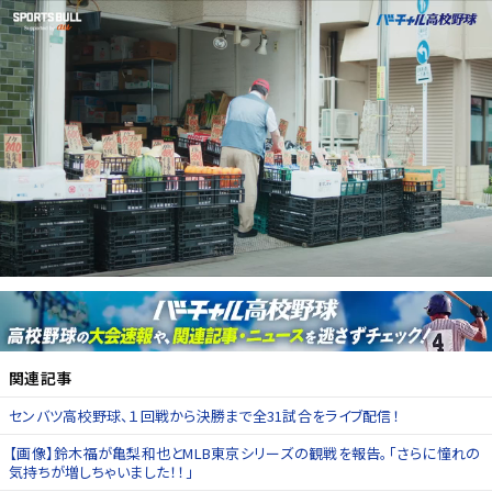
関連記事
センバツ高校野球、１回戦から決勝まで全31試合をライブ配信！
【画像】鈴木福が亀梨和也とMLB東京シリーズの観戦を報告。「さらに憧れの
気持ちが増しちゃいました！！」