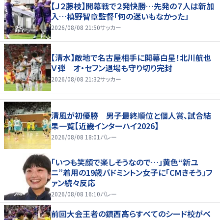
【Ｊ２藤枝】開幕戦で２発快勝…先発の７人は新加
入…槙野智章監督「何の迷いもなかった」
2026/08/08 21:50
サッカー
【清水】敵地で名古屋相手に開幕白星！北川航也
Ｖ弾 オ・セフン退場も守り切り完封
2026/08/08 21:32
サッカー
清風が初優勝 男子最終順位と個人賞、試合結
果一覧【近畿インターハイ2026】
2026/08/08 18:01
バレー
「いつも笑顔で楽しそうなので…」黄色“新ユ
ニ”着用の19歳バドミントン女子に「CMきそう」フ
ァン続々反応
2026/08/08 16:10
バレー
前回大会王者の鎮西高らすべてのシード校がベ