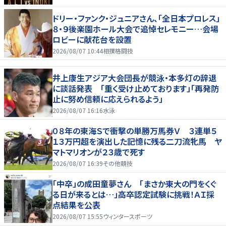
ドリー・ファンク・ジュニアさん、「全日本プロレス」
８・９後楽園ホール大会で追悼セレモニー…会場
ロビーに献花台を設置
2026/08/07 10:44
相撲格闘技
井上康生アジア大会団長が競泳・本多灯の辞退
に談話発表 「重く受け止めております」「再発防
止に努め信頼に応えられるよう」
2026/08/07 16:16
水泳
０８年の東海Ｓで衝撃の単勝万馬券Ｖ ３連単５
１３万円超を演出した記憶に残る二刀流牝馬 ヤ
マトマリオンが２３歳で死す
2026/08/07 16:39
その他競技
「中卒」の成田童夢さん 「まさか東大の門をくぐ
る日が来るとは…」高卒認定試験に挑戦！ＡＩ採
点結果を公表
2026/08/07 15:55
ウィンタースポーツ