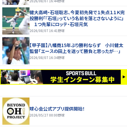
ばならない」
2026/08/07 16:44
野球
健大高崎・石垣聡志、今夏初先発で１失点１１Ｋ完
投勝利「『石垣』っていう名前を落とさないように」
１つ先輩にロッテ・石垣元気
2026/08/07 16:41
野球
【甲子園】八幡商15年ぶり勝利ならず 小川健太
監督「エースの田上を送って勝負と思ったが…」
2026/08/07 16:34
野球
球心会公式アプリ提供開始！
2026/05/27 00:00
野球