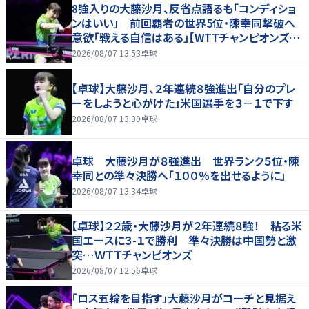
8強入りの大藤沙月、反省点語るも「コンディショ
ンはいい」 前回覇者の世界5位・陳幸同撃破へ
意欲「戦える自信はある」【WTTチャンピオンズ横
浜2026】
2026/08/07 13:53
卓球
【卓球】大藤沙月、２年連続８強進出「自分のプレ
ーをしようと心がけた」米国選手を３－１で下す
2026/08/07 13:39
卓球
卓球 大藤沙月が８強進出 世界ランク５位・陳
幸同との準々決勝へ「１００％を出せるように」
2026/08/07 13:34
卓球
【卓球】２２歳・大藤沙月が２年連続８強！ 粘る米
国エースに３-１で勝利 準々決勝は中国勢と激
突…ＷＴＴチャンピオンズ
2026/08/07 12:56
卓球
「ロス五輪を目指す」大藤沙月がコーチと見据え