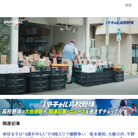
卓球
関連記事
卓球女子は“8選手中6人”が8強入りで優勝争い 張本美和、大藤沙月、平野