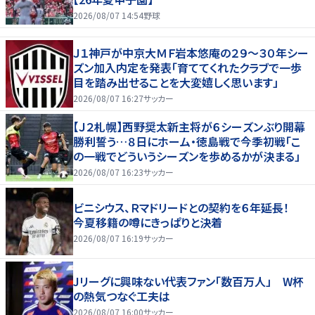
2026/08/07 14:54
野球
Ｊ１神戸が中京大ＭＦ岩本悠庵の２９～３０年シー
ズン加入内定を発表「育ててくれたクラブで一歩
目を踏み出せることを大変嬉しく思います」
2026/08/07 16:27
サッカー
【Ｊ２札幌】西野奨太新主将が６シーズンぶり開幕
勝利誓う…８日にホーム・徳島戦で今季初戦「こ
の一戦でどういうシーズンを歩めるかが決まる」
2026/08/07 16:23
サッカー
ビニシウス、Ｒマドリードとの契約を６年延長！
今夏移籍の噂にきっぱりと決着
2026/08/07 16:19
サッカー
Jリーグに興味ない代表ファン「数百万人」 W杯
の熱気つなぐ工夫は
2026/08/07 16:00
サッカー