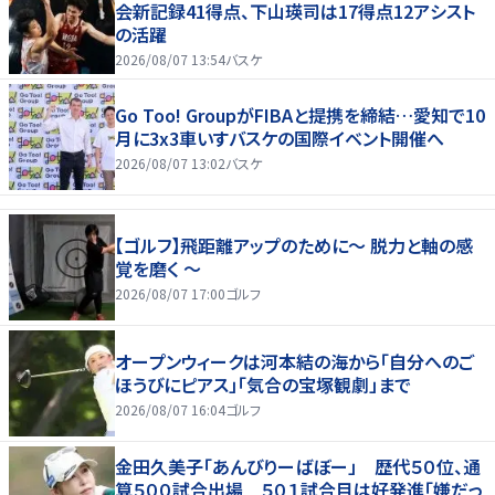
会新記録41得点、下山瑛司は17得点12アシスト
の活躍
2026/08/07 13:54
バスケ
Go Too! GroupがFIBAと提携を締結…愛知で10
月に3x3車いすバスケの国際イベント開催へ
2026/08/07 13:02
バスケ
【ゴルフ】飛距離アップのために～ 脱力と軸の感
覚を磨く ～
2026/08/07 17:00
ゴルフ
オープンウィークは河本結の海から「自分へのご
ほうびにピアス」「気合の宝塚観劇」まで
2026/08/07 16:04
ゴルフ
金田久美子「あんびりーばぼー」 歴代５０位、通
算５００試合出場 ５０１試合目は好発進「嫌だっ