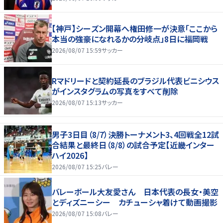
【神戸】シーズン開幕へ権田修一が決意「ここから
本当の強豪になれるかの分岐点」8日に福岡戦
2026/08/07 15:59
サッカー
Rマドリードと契約延長のブラジル代表ビニシウス
がインスタグラムの写真をすべて削除
2026/08/07 15:13
サッカー
男子3日目（8/7）決勝トーナメント3、4回戦全12試
合結果と最終日（8/8）の試合予定【近畿インター
ハイ2026】
2026/08/07 15:25
バレー
バレーボール大友愛さん 日本代表の長女・美空
とディズニーシー カチューシャ着けて動画撮影
2026/08/07 15:08
バレー