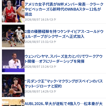
アメリカ女子代表がW杯メンバー発表…クラーク
やビベッカーズら新時代のWNBAスター12名が
選出
2026/08/07 16:19
バスケ
2度の優勝経験を持つケンテイビアス・コールドウ
ェル・ポープがシクサーズへ正式加入
2026/08/07 15:32
バスケ
ウェンバンヤマ、スパーズ主力とパリでワークアウ
ト開催…オフにリーダーシップを発揮
2026/08/07 15:24
バスケ
“元ダンク王”マック・マクラングがスペインのバス
ケット・ジローナと契約
2026/08/07 14:29
バスケ
AUBL2026、早大が逆転で4強入り…松本秦が大