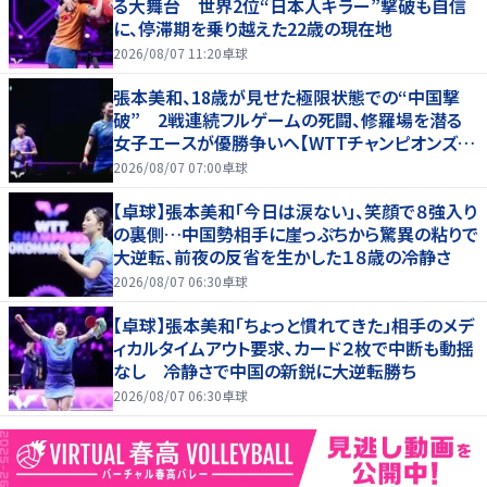
る大舞台 世界2位“日本人キラー”撃破も自信
に、停滞期を乗り越えた22歳の現在地
2026/08/07 11:20
卓球
張本美和、18歳が見せた極限状態での“中国撃
破” 2戦連続フルゲームの死闘、修羅場を潜る
女子エースが優勝争いへ【WTTチャンピオンズ横
浜2026】
2026/08/07 07:00
卓球
【卓球】張本美和「今日は涙ない」、笑顔で８強入り
の裏側…中国勢相手に崖っぷちから驚異の粘りで
大逆転、前夜の反省を生かした１８歳の冷静さ
2026/08/07 06:30
卓球
【卓球】張本美和「ちょっと慣れてきた」相手のメデ
ィカルタイムアウト要求、カード２枚で中断も動揺
なし 冷静さで中国の新鋭に大逆転勝ち
2026/08/07 06:30
卓球