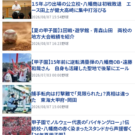
１５年ぶり出場の公立校・八幡商は初戦敗退 エ
ース田上が健大高崎に集中打浴びる
2026/08/07 15:54
野球
【夏の甲子園】1回戦・遊学館 - 青森山田 両校の
地方大会戦績を紹介
2026/08/07 16:23
野球
【甲子園】15年前に逆転満塁弾の八幡商OB・遠藤
和哉さん 自身も活躍した聖地で後輩にエール
2026/07/03 00:00
野球
捕手転向は打撃難で「見限られた」？真相は違っ
た 東海大甲府・岡田
2026/08/07 15:00
野球
甲子園でノルウェー代表の｢バイキングロー｣！伝
統校・八幡商の赤く染まったスタンドから声援響く
【26年夏甲子園】