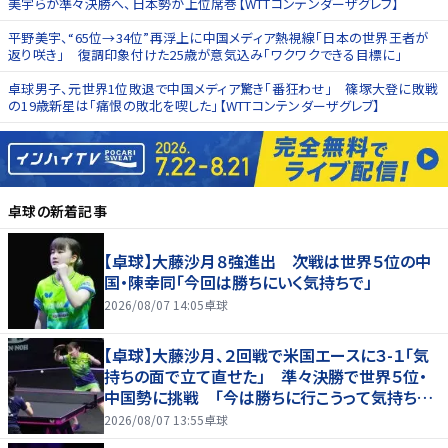
美宇らが準々決勝へ、日本勢が上位席巻【WTTコンテンダーザグレブ】
平野美宇、“65位→34位”再浮上に中国メディア熱視線「日本の世界王者が
返り咲き」 復調印象付けた25歳が意気込み「ワクワクできる目標に」
卓球男子、元世界1位敗退で中国メディア驚き「番狂わせ」 篠塚大登に敗戦
の19歳新星は「痛恨の敗北を喫した」【WTTコンテンダーザグレブ】
卓球
の新着記事
【卓球】大藤沙月８強進出 次戦は世界５位の中
国・陳幸同「今回は勝ちにいく気持ちで」
2026/08/07 14:05
卓球
【卓球】大藤沙月、２回戦で米国エースに３-１「気
持ちの面で立て直せた」 準々決勝で世界５位・
中国勢に挑戦 「今は勝ちに行こうって気持ちが
強い」…ＷＴＴチャンピオンズ横浜
2026/08/07 13:55
卓球