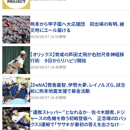
熊本から甲子園へ大応援団 初出場の有明、被
災地にエール届ける
2026/08/07 16:55
野球
【オリックス】育成の芦田丈飛が右肘尺骨神経移
行術 ９日からリハビリ開始
2026/08/07 16:46
野球
【DeNA】筒香嘉智、伊勢大夢、レイノルズら、試合
前に熊本地震支援で募金活動
2026/08/07 16:45
野球
“連敗ストッパー”となれるか…佐々木朗希、ドジ
ャースの危機を救う初戦登板へ 正念場のDバッ
クス3連戦で「ササキが最初の答えを出さなけれ