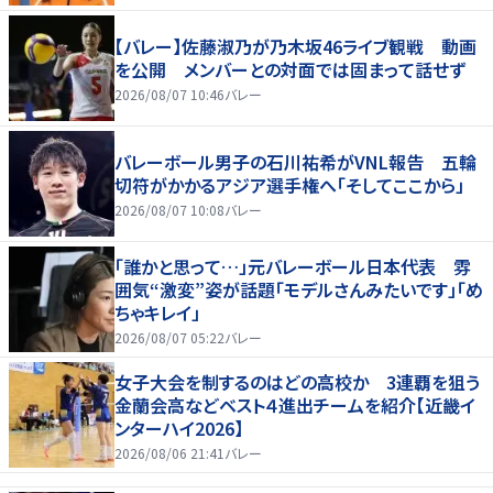
【バレー】佐藤淑乃が乃木坂46ライブ観戦 動画
を公開 メンバーとの対面では固まって話せず
2026/08/07 10:46
バレー
バレーボール男子の石川祐希がVNL報告 五輪
切符がかかるアジア選手権へ「そしてここから」
2026/08/07 10:08
バレー
「誰かと思って…」元バレーボール日本代表 雰
囲気“激変”姿が話題「モデルさんみたいです」「め
ちゃキレイ」
2026/08/07 05:22
バレー
女子大会を制するのはどの高校か 3連覇を狙う
金蘭会高などベスト４進出チームを紹介【近畿イ
ンターハイ2026】
2026/08/06 21:41
バレー