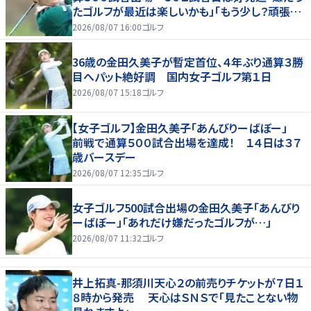
たゴルフが最近は楽しいかも」「もう少し？頑張り
たいな」
2026/08/07 16:00
ゴルフ
36歳の金田久美子が暫定首位、４年ぶり通算３勝
目へパット絶好調 国内女子ゴルフ第１日
2026/08/07 15:18
ゴルフ
【女子ゴルフ】金田久美子「あんびりーばぼー」
前戦で通算５００試合出場を達成！ １４日は３７
歳バースデー
2026/08/07 12:35
ゴルフ
女子ゴルフ500試合出場の金田久美子「あんびり
ーばぼー」「あれだけ嫌だったゴルフが…」
2026/08/07 11:32
ゴルフ
井上拓真-那須川天心２の前売りチケットが７日１
８時から発売 天心はＳＮＳで「見たことない物