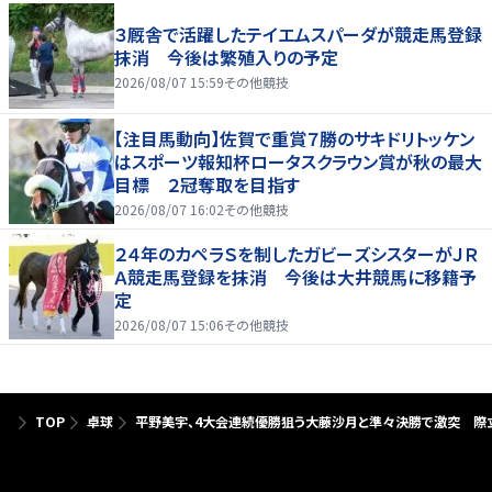
３厩舎で活躍したテイエムスパーダが競走馬登録
抹消 今後は繁殖入りの予定
2026/08/07 15:59
その他競技
【注目馬動向】佐賀で重賞７勝のサキドリトッケン
はスポーツ報知杯ロータスクラウン賞が秋の最大
目標 ２冠奪取を目指す
2026/08/07 16:02
その他競技
２４年のカペラＳを制したガビーズシスターがＪＲ
Ａ競走馬登録を抹消 今後は大井競馬に移籍予
定
2026/08/07 15:06
その他競技
TOP
卓球
平野美宇、4大会連続優勝狙う大藤沙月と準々決勝で激突 際立