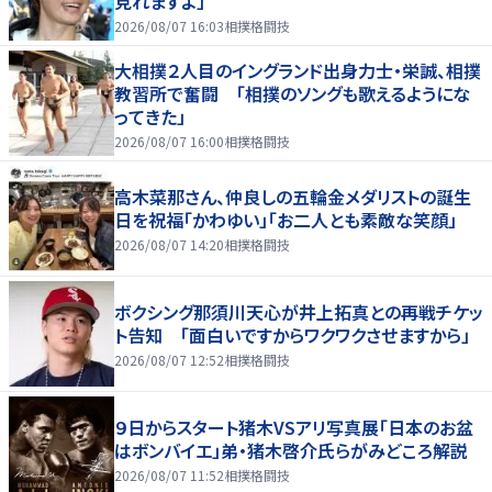
見れますよ」
2026/08/07 16:03
相撲格闘技
大相撲２人目のイングランド出身力士・栄誠、相撲
教習所で奮闘 「相撲のソングも歌えるようにな
ってきた」
2026/08/07 16:00
相撲格闘技
高木菜那さん、仲良しの五輪金メダリストの誕生
日を祝福「かわゆい」「お二人とも素敵な笑顔」
2026/08/07 14:20
相撲格闘技
ボクシング那須川天心が井上拓真との再戦チケッ
ト告知 「面白いですからワクワクさせますから」
2026/08/07 12:52
相撲格闘技
９日からスタート猪木VSアリ写真展「日本のお盆
はボンバイエ」弟・猪木啓介氏らがみどころ解説
2026/08/07 11:52
相撲格闘技