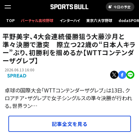
今日の予定
平野美宇、4大会連続優勝狙う大藤沙月と準々決勝で激突 際立つ22歳の“日本人キラー”ぶ
TOP
バーチャル高校野球
インターハイ
東京六大学野球
dodaSPO
り、初勝利を掴めるか【WTTコンテンダーザグレブ】
（新しいタブ
平野美宇、4大会連続優勝狙う大藤沙月と
準々決勝で激突 際立つ22歳の“日本人キラ
ー”ぶり、初勝利を掴めるか【WTTコンテンダ
ーザグレブ】
2026.06.13 16:00
卓球の国際大会「WTTコンテンダーザグレブ」は13日、ク
ロアチア・ザグレブで女子シングルスの準々決勝が行われ
る。世界ラン…
記事全文を見る