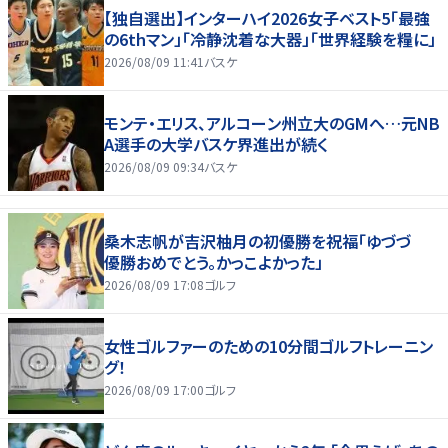
【独自選出】インターハイ2026女子ベスト5「最強
の6thマン」「冷静沈着な大器」「世界経験を糧に」
2026/08/09 11:41
バスケ
モンテ・エリス、アルコーン州立大のGMへ…元NB
A選手の大学バスケ界進出が続く
2026/08/09 09:34
バスケ
桑木志帆が吉沢柚月の初優勝を祝福「ゆづづ
優勝おめでとう。かっこよかった」
2026/08/09 17:08
ゴルフ
女性ゴルファーのための10分間ゴルフトレーニン
グ！
2026/08/09 17:00
ゴルフ