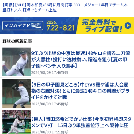
【画像】【MLB】岡本和真が6月に月間打率.333 メジャー1年目でチーム本
塁打トップ、打点でもチーム上位
野球
の新着記事
9年ぶり出場の中京は最速148キロを誇る二刀流
が大黒柱！投打に逸材揃い、躍進を狙う【夏の甲
子園・ベンチ入り選手】
2026/08/09 17:46
野球
【9日の甲子園見どころ】中京VS霞ケ浦は大会屈
指の右腕対決！ともに最速148キロの剛腕がプラ
イドをかけて対戦
2026/08/09 17:45
野球
【巨人】岡田悠希どでかい仕事！今季初昇格即スタ
メンでＶ打 15日ぶり単独首位浮上へ阪神に圧
2026/08/09 17:21
野球