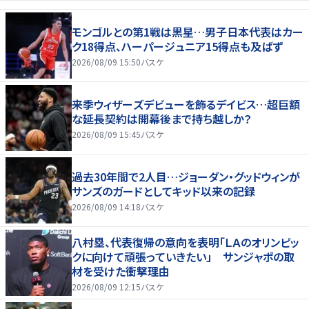
モンゴルとの第1戦は黒星…男子日本代表はカー
ク18得点、ハーパージュニア15得点も及ばず
2026/08/09 15:50
バスケ
来季ウィザーズデビューを飾るデイビス…超巨額
な延長契約は開幕後まで持ち越しか？
2026/08/09 15:45
バスケ
過去30年間で2人目…ジョーダン・グッドウィンが
サンズのガードとしてキッド以来の記録
2026/08/09 14:18
バスケ
八村塁、代表復帰の意向を表明「ＬＡのオリンピッ
クに向けて頑張っていきたい」 サンジャポの取
材を受けた衝撃理由
2026/08/09 12:15
バスケ