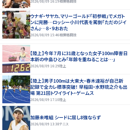
2026/08/09 16:19
相撲格闘技
ウナギ・サヤカ、マリーゴールド「初参戦」でメガト
ンに完勝…ロッシー小川代表を罵倒「ただのジイ
さん」…８・９おおた
2026/08/09 15:46
相撲格闘技
【陸上】今年７月に31歳となった女子100m障害日
本新の中島ひとみ「年齢を重ねることは…」
2026/08/09 16:29
陸上
【陸上】男子100mは大東大・春木達裕が自己新
記録で全カレ標準突破！ 早稲田・水野琉之介も出
場 第21回トワイライト・ゲームス
2026/08/09 17:10
陸上
加藤未唯組 シードに屈し8強ならず
2026/08/09 13:38
テニス