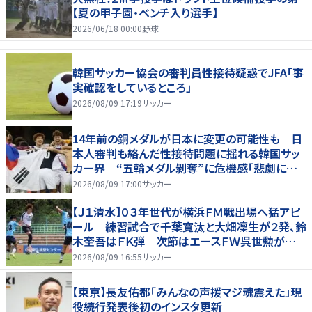
【夏の甲子園・ベンチ入り選手】
2026/06/18 00:00
野球
韓国サッカー協会の審判員性接待疑惑でJFA「事
実確認をしているところ」
2026/08/09 17:19
サッカー
14年前の銅メダルが日本に変更の可能性も 日
本人審判も絡んだ性接待問題に揺れる韓国サッ
カー界 “五輪メダル剝奪”に危機感「悲劇に見
舞われる」
2026/08/09 17:00
サッカー
【Ｊ１清水】０３年世代が横浜ＦＭ戦出場へ猛アピ
ール 練習試合で千葉寛汰と大畑凜生が２発、鈴
木奎吾はＦＫ弾 次節はエースＦＷ呉世勲が出
場停止
2026/08/09 16:55
サッカー
【東京】長友佑都「みんなの声援マジ魂震えた」現
役続行発表後初のインスタ更新