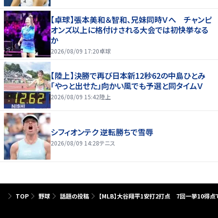
【卓球】張本美和＆智和、兄妹同時Ｖへ チャンピ
オンズ以上に格付けされる大会では初快挙なる
か
2026/08/09 17:20
卓球
【陸上】決勝で再び日本新12秒62の中島ひとみ
「やっと出せた」向かい風でも予選と同タイムＶ
2026/08/09 15:42
陸上
シフィオンテク 逆転勝ちで雪辱
2026/08/09 14:28
テニス
TOP
野球
話題の投稿
【MLB】大谷翔平1安打2打点 7回一挙10得