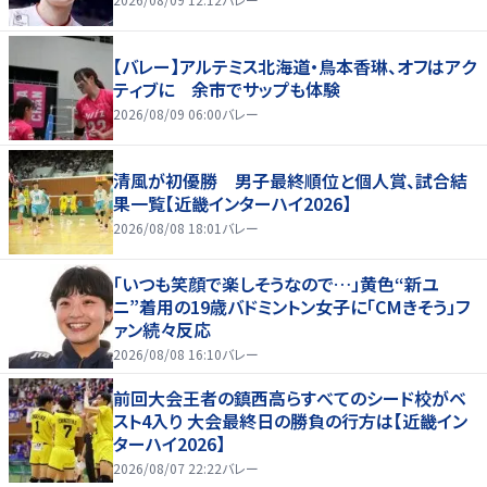
【バレー】アルテミス北海道・鳥本香琳、オフはアク
ティブに 余市でサップも体験
2026/08/09 06:00
バレー
清風が初優勝 男子最終順位と個人賞、試合結
果一覧【近畿インターハイ2026】
2026/08/08 18:01
バレー
「いつも笑顔で楽しそうなので…」黄色“新ユ
ニ”着用の19歳バドミントン女子に「CMきそう」フ
ァン続々反応
2026/08/08 16:10
バレー
前回大会王者の鎮西高らすべてのシード校がベ
スト4入り 大会最終日の勝負の行方は【近畿イン
ターハイ2026】
2026/08/07 22:22
バレー