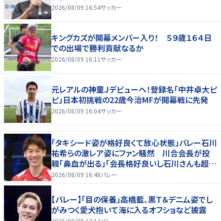
2026/08/09 16:54
サッカー
キングカズが開幕メンバー入り！ ５９歳１６４日
での出場で勝利貢献なるか
2026/08/09 16:11
サッカー
元レアルの神童Ｊデビューへ！登録名「中井卓大ピ
ピ」日本初挑戦の22歳今治MFが開幕戦に先発
2026/08/09 16:04
サッカー
「タキシード姿が格好良くて放心状態」バレー石川
祐希らの激レア姿にファン騒然 川合会長が投
稿「鼻血が出る」「会長格好良いし石川さんも超格
好いい」
2026/08/09 16:48
バレー
【バレー】「目の保養」高橋藍、黒Ｔ＆デニム姿でし
がみつく愛犬抱いて海に入るオフショなど披露
2026/08/09 12:12
バレー