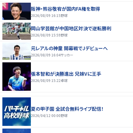
阪神・熊谷敬宥が国内FA権を取得
2026/08/09 16:15
野球
岡山学芸館が中国地区対決で逆転勝利
2026/08/09 15:59
野球
元レアルの神童 開幕戦でJデビューへ
2026/08/09 16:04
サッカー
張本智和が決勝進出 兄妹Vに王手
2026/08/09 15:22
卓球
夏の甲子園 全試合無料ライブ配信！
2026/04/12 00:00
野球