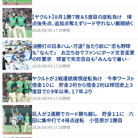
【ヤクルト】８月１勝７敗＆５度目の逆転負け 得
点後失点、追加点奪えずリード守れない展開続く
2026/08/09 17:20
野球
決勝打の日本ハム・万波「当たり前に“恋も野球
も”なんで」 お立ち台でファンにボード文言変更
の珍要求 球宴で失恋告白も「みんなで暑い夏
にしましょう！」
2026/08/09 17:20
野球
ヤクルトが２戦連続痛恨逆転負け 今季ワースト
借金１０に 貯金２桁から借金２桁は球団史上３
度目で０９年以来、１７年ぶり
2026/08/09 17:20
野球
巨人が２連勝でカード勝ち越し 貯金１１に 六
回に集中打で４得点逆転 小笠原が２勝目
2026/08/09 17:20
野球