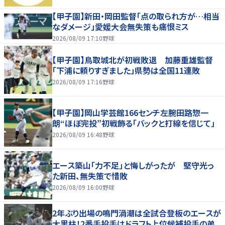
【甲子園】新田・岡田監督「点の取られ方が…相当
なダメージ」愛媛大会無失策も痛恨ミス
2026/08/09 17:10
野球
【甲子園】鳥取城北が初戦敗退 加藤重雄監督
「下浦に頼りすぎました」県勢は全国11連敗
2026/08/09 17:16
野球
【甲子園】岡山学芸館166センチ左腕田路惣一
朗“ほぼ完投”初戦飾る「バックと打線を信じて」
2026/08/09 16:48
野球
エース築山「力不足」と悔しがったが 堅守光っ
た新田、無失策で惜敗
2026/08/09 16:00
野球
2年ぶり出場の鳴門渦潮は全試合登板のエースが
大黒柱！2番手投手はドラフト上位候補投手の弟