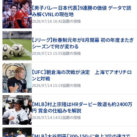
【男子バレー日本代表】9連勝の価値 データで読
み解くVNLの現在地
2026/07/16 16:42
話題の投稿
【Jリーグ】秋春制元年が8月開幕 初の年度またぎ
シーズンで何が変わる
2026/07/15 15:55
話題の投稿
【UFC】朝倉海の次戦が決定 上海でアオリチロ
ンと対戦
2026/07/14 15:19
話題の投稿
【MLB】村上宗隆はHRダービー敗退も約2400万
円 賞金の仕組みを解説
2026/07/14 14:52
話題の投稿
【MLB】大谷翔平「300-150」に史上2位の速さで