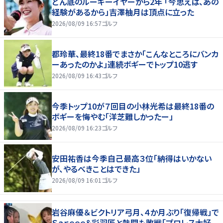
どん底のルーキーイヤーから2年 「今思えば、あの
経験があるから」吉澤柚月は頂点に立った
2026/08/09 16:57
ゴルフ
都玲華、最終18番でまさか「こんなところにバンカ
ーあったのかよ」連続ボギーでトップ10逃す
2026/08/09 16:43
ゴルフ
今季トップ10が７回目の小林光希は最終18番の
ボギーを悔やむ「洋芝難しかったー」
2026/08/09 16:23
ゴルフ
安田祐香は今季自己最高３位「納得はいかない
が、やるべきことはできた」
2026/08/09 16:01
ゴルフ
岩谷麻優＆ビクトリア弓月、４か月ぶり「復帰戦」で
Ｓａｒｅｅｅ＆彩羽匠と熱闘も敗戦「プロレス大好