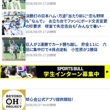
2026/08/09 17:20
野球
決勝打の日本ハム・万波「当たり前に“恋も野球
も”なんで」 お立ち台でファンにボード文言変更
の珍要求 球宴で失恋告白も「みんなで暑い夏
にしましょう！」
2026/08/09 17:20
野球
巨人が２連勝でカード勝ち越し 貯金１１に 六
回に集中打で４得点逆転 小笠原が２勝目
2026/08/09 17:20
野球
球心会公式アプリ提供開始！
2026/05/27 00:00
野球