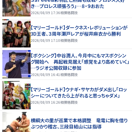
き…プロレス頑張ろう」…８・９おおた
2026/08/09 17:36
相撲格闘技
【マリーゴールド】ダークネス・レボリューションが
3D王者、３周年瀬戸レアが桜井麻衣から勝利
2026/08/09 17:10
相撲格闘技
【ボクシング】中谷潤人、今月中にもマスボクシン
グ開始へ 再起戦見据え「感覚をより高めていく」
…ラジオ公開収録に参加
2026/08/09 16:41
相撲格闘技
【マリーゴールド】ウナギ・サヤカがダメ出し「ロッ
シーについてきたら上がれると思っちゃダメ」
2026/08/09 16:26
相撲格闘技
横綱大の里が巡業で本格調整 竜電に胸を借り
ぶつかり稽古、三段目結山には指導