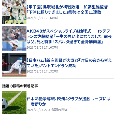
【甲子園】鳥取城北が初戦敗退 加藤重雄監督
「下浦に頼りすぎました」県勢は全国11連敗
2026/08/09 17:16
野球
ＡＫＢ４８がスペシャルライブ＆始球式 ロッテフ
ァンの佐藤綺星「一生の思い出になりました」前夜
は父、兄と特訓「スパルタ過ぎて全身筋肉痛」
2026/08/09 17:16
野球
【日本ハム】新庄監督が大喜び「昨日の夜から考え
ていた」バントエンドラン成功
2026/08/09 17:13
野球
話題の投稿
の新着記事
鈴木彩艶争奪戦、欧州4クラブが接触 リーズには
一度断りか
2026/08/04 20:37
話題の投稿