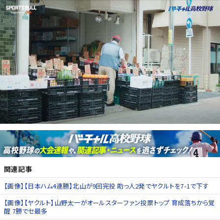
関連記事
【画像】【日本ハム4連勝】北山が9回完投 助っ人2発でヤクルトを7-1で下す
【画像】【ヤクルト】山野太一がオールスターファン投票トップ 育成落ちから覚
醒 7勝でセ最多