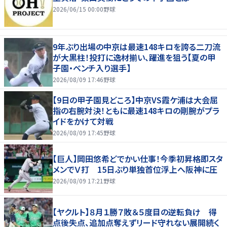
2026/06/15 00:00
野球
9年ぶり出場の中京は最速148キロを誇る二刀流
が大黒柱！投打に逸材揃い、躍進を狙う【夏の甲
子園・ベンチ入り選手】
2026/08/09 17:46
野球
【9日の甲子園見どころ】中京VS霞ケ浦は大会屈
指の右腕対決！ともに最速148キロの剛腕がプラ
イドをかけて対戦
2026/08/09 17:45
野球
【巨人】岡田悠希どでかい仕事！今季初昇格即スタ
メンでＶ打 15日ぶり単独首位浮上へ阪神に圧
2026/08/09 17:21
野球
【ヤクルト】８月１勝７敗＆５度目の逆転負け 得
点後失点、追加点奪えずリード守れない展開続く