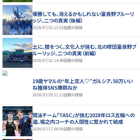
優勝しても、消えるかもしれない――富良野ブルーリ
ッジ、二つの真実（後編）
2026/07/21 15:25
話題の投稿
土に、膝をつく。文化人が挑む、北の球団――富良野ブ
ルーリッジ、二つの真実（前編）
2026/07/21 14:48
話題の投稿
19歳ヤマルの“年上恋人♡”ガルシア、50万いい
ね獲得SNS爆跳ねか
2026/07/20 11:12
話題の投稿
競泳チーム「TASC」が挑む2028年ロス五輪への
道。堀之内コーチの人間性に惹かれて結成
2026/07/17 06:06
話題の投稿