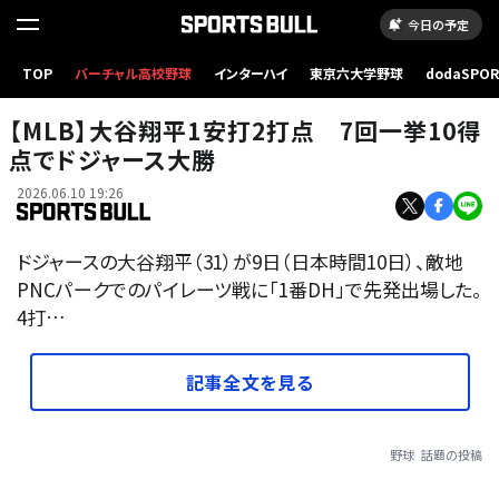
今日の予定
TOP
バーチャル高校野球
インターハイ
東京六大学野球
dodaSPO
（新しいタブ
【MLB】大谷翔平1安打2打点 7回一挙10得
点でドジャース大勝
2026.06.10 19:26
ドジャースの大谷翔平（31）が9日（日本時間10日）、敵地
PNCパークでのパイレーツ戦に「1番DH」で先発出場した。
4打…
記事全文を見る
野球
話題の投稿