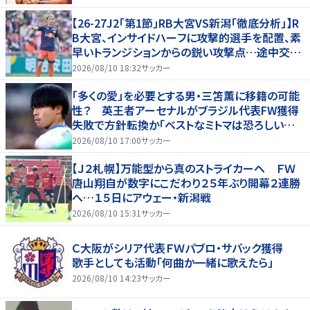
【26-27J2「第1節」RB大宮VS新潟「徹底分析」】R
B大宮、インサイドハーフに攻撃的選手を配置、素
早いトランジションからの鋭い攻撃点…途中交代
での“メッセージ”も(1)
2026/08/10 18:32
サッカー
「多くの愛」を必要とする男・三笘薫に移籍の可能
性？ 英王者アーセナルがブラジル代表FW獲得
失敗で方針転換か「ベストなミトマは恐ろしいほ
ど優れている」
2026/08/10 17:00
サッカー
【Ｊ２札幌】万能型から真のストライカーへ ＦＷ
唐山翔自が数字にこだわり２５年ぶり開幕２連勝
へ…１５日にアウェー・新潟戦
2026/08/10 15:31
サッカー
Ｃ大阪がシリア代表ＦＷパブロ・サバック獲得
歌手としても活動「何曲か一緒に歌えたら」
2026/08/10 14:23
サッカー