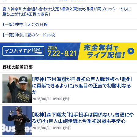
夏の神奈川大会組み合わせ決定！横浜と東海大相模が同ブロック…ともに
勝ち上がれば4回戦で激突！
【一覧】神奈川大会の日程
【一覧】神奈川夏のシード16校
野球
の新着記事
【阪神】下村海翔が自身初の巨人戦登板へ「勝利
に貢献できるように」５度目の正直で初勝利なる
か
2026/08/11 05:00
野球
【阪神】森下翔太「相手投手は関係ない。普通にや
るだけ」巨人山﨑伊織と今季初対戦も平常心
2026/08/11 05:00
野球