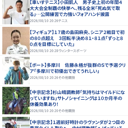
【車いすテニス】小田凱人 男子史上初の年間４
大大会全制覇の快挙へ、残る全米「死ぬ気で取
る」…公開練習で力強いフォアハンド披露
2026/08/10 20:26
テニス
【フィギュア】１７歳の島田麻央、シニア２戦目で初
の８０点超え ３回転半決め８１・８１点「ずっと８
０点を目標にしていた」
2026/08/10 20:28
ウィンタースポーツ
【ボート】多摩川 佐藤永梧が抜群のＳで予選クリ
ア「多摩川で初優出できてうれしい」
2026/08/10 20:26
その他競技
【中京記念】杉山晴調教師「気持ちはマイルドにな
っていますね」サトノシャイニングは１０か月半の
休養効果あり！
2026/08/10 20:20
その他競技
【中京記念】１週前好時計のラヴァンダが２つ目の
重賞タイトル取りへ 中村調教師「へばっている