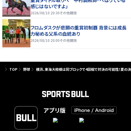
感じはないですよ」
2026/08/10 20:30
その他競技
フロムダスクが悲願の重賞初制覇 背景には成長
力秘める父系の血統あり
2026/08/10 20:00
その他競技
TOP
野球
横浜、東海大相模は同ブロックで4回戦で対決の可能性！夏の決
アプリ版