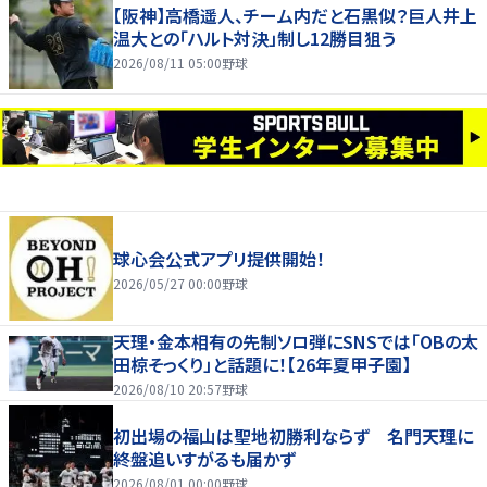
【阪神】高橋遥人、チーム内だと石黒似？巨人井上
温大との「ハルト対決」制し12勝目狙う
2026/08/11 05:00
野球
球心会公式アプリ提供開始！
2026/05/27 00:00
野球
天理・金本相有の先制ソロ弾にSNSでは「OBの太
田椋そっくり」と話題に！【26年夏甲子園】
2026/08/10 20:57
野球
初出場の福山は聖地初勝利ならず 名門天理に
終盤追いすがるも届かず
2026/08/01 00:00
野球