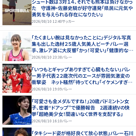
シュート数は３対１４、それでも熊本は負けなかっ
た 守護神・佐藤史騎が好守連発「県民に元気や
勇気を与えられる存在になりたい」
2026/08/10 12:40
サッカー
「たくましい腕は見なかったことに」デジタル写真
集も出した逸材２５歳人気美人ビーチバレー選
手、激レア姿に大反響「かっ！可愛い」「健康的なキ
レイさ」
2026/08/10 23:38
バレー
「いつもとギャップありすぎて心臓もたない」バレ
ー男子代表２２歳次代のエースが雰囲気激変の
衝撃姿 ネット騒然「待ってくれ」「イケメンすぎる
から話はいってこない」
2026/08/10 19:09
バレー
「可愛さも金メダルですね！」20歳バドミントン女
子、密着“ドアップ”で優勝報告 2週連続Vの快
挙「超絶美少女！間違いなく世界を支配する」
2026/08/10 16:10
バレー
「タキシード姿が格好良くて放心状態」バレー石川