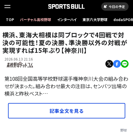
今日の予定
TOP
バーチャル高校野球
インターハイ
東京六大学野球
dodaSPO
左から小野（横浜）、安嶋（東海大相模）
（新しいタブ
横浜、東海大相模は同ブロックで4回戦で対
決の可能性！夏の決勝、準決勝以外の対戦が
実現すれば15年ぶり【神奈川】
2026.06.13 21:16
第108回全国高等学校野球選手権神奈川大会の組み合わ
せが決まった。組み合わせ最大の注目は、センバツ出場の
横浜と昨秋ベスト…
記事全文を見る
野球