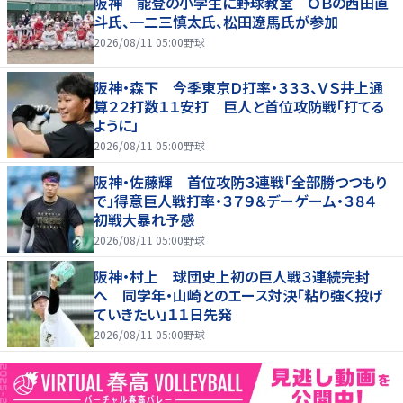
阪神 能登の小学生に野球教室 ＯＢの西田直
斗氏、一二三慎太氏、松田遼馬氏が参加
2026/08/11 05:00
野球
阪神・森下 今季東京Ｄ打率・３３３、ＶＳ井上通
算２２打数１１安打 巨人と首位攻防戦「打てる
ように」
2026/08/11 05:00
野球
阪神・佐藤輝 首位攻防３連戦「全部勝つつもり
で」得意巨人戦打率・３７９＆デーゲーム・３８４
初戦大暴れ予感
2026/08/11 05:00
野球
阪神・村上 球団史上初の巨人戦３連続完封
へ 同学年・山崎とのエース対決「粘り強く投げ
ていきたい」１１日先発
2026/08/11 05:00
野球