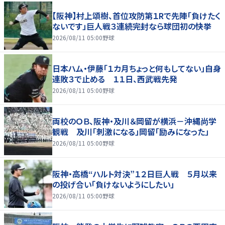
【阪神】村上頌樹、首位攻防第１Rで先陣「負けたく
ないです」巨人戦３連続完封なら球団初の快挙
2026/08/11 05:00
野球
日本ハム・伊藤「１カ月ちょっと何もしてない」自身
連敗３で止める １１日、西武戦先発
2026/08/11 05:00
野球
両校のＯＢ、阪神・及川＆岡留が横浜－沖縄尚学
観戦 及川「刺激になる」岡留「励みになった」
2026/08/11 05:00
野球
阪神・高橋“ハルト対決”１２日巨人戦 ５月以来
の投げ合い「負けないようにしたい」
2026/08/11 05:00
野球