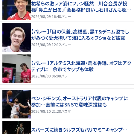
祐希らの激レア姿にファン騒然 川合会長が投
稿「鼻血が出る」「会長格好良いし石川さんも超格
好いい」
2026/08/09 16:48
バレー
【バレー】「目の保養」高橋藍、黒Ｔ＆デニム姿でし
がみつく愛犬抱いて海に入るオフショなど披露
2026/08/09 12:12
バレー
【バレー】アルテミス北海道・鳥本香琳、オフはアク
ティブに 余市でサップも体験
2026/08/09 06:00
バレー
ベン・シモンズ、オーストラリア代表のキャンプに
参加…直前にはSNSで意味深投稿も
2026/08/10 21:28
バスケ
スパーズに続きウルブズもパリでミニキャンプ…