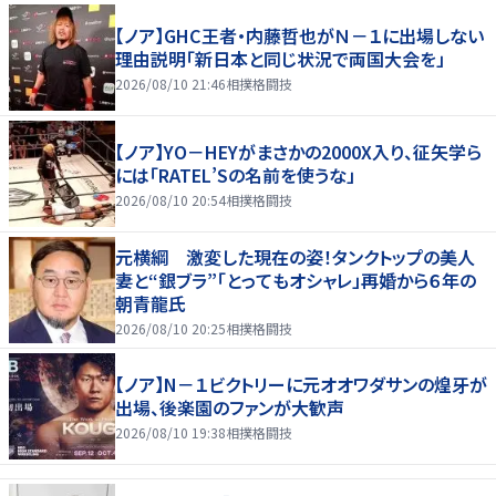
【ノア】GHC王者・内藤哲也がＮ－１に出場しない
理由説明「新日本と同じ状況で両国大会を」
2026/08/10 21:46
相撲格闘技
【ノア】YO－HEYがまさかの2000X入り、征矢学ら
には「RATEL’Sの名前を使うな」
2026/08/10 20:54
相撲格闘技
元横綱 激変した現在の姿！タンクトップの美人
妻と“銀ブラ”「とってもオシャレ」再婚から６年の
朝青龍氏
2026/08/10 20:25
相撲格闘技
【ノア】N－１ビクトリーに元オオワダサンの煌牙が
出場、後楽園のファンが大歓声
2026/08/10 19:38
相撲格闘技