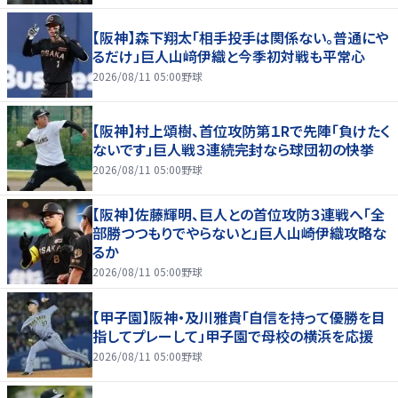
【阪神】森下翔太「相手投手は関係ない。普通にや
るだけ」巨人山﨑伊織と今季初対戦も平常心
2026/08/11 05:00
野球
【阪神】村上頌樹、首位攻防第１Rで先陣「負けたく
ないです」巨人戦３連続完封なら球団初の快挙
2026/08/11 05:00
野球
【阪神】佐藤輝明、巨人との首位攻防３連戦へ「全
部勝つつもりでやらないと」巨人山崎伊織攻略な
るか
2026/08/11 05:00
野球
【甲子園】阪神・及川雅貴「自信を持って優勝を目
指してプレーして」甲子園で母校の横浜を応援
2026/08/11 05:00
野球