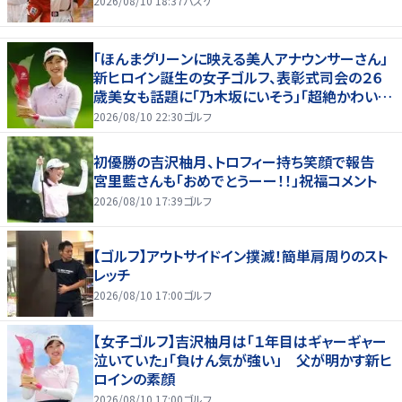
2026/08/10 18:37
バスケ
「ほんまグリーンに映える美人アナウンサーさん」
新ヒロイン誕生の女子ゴルフ、表彰式司会の２６
歳美女も話題に「乃木坂にいそう」「超絶かわい
い」「スーツもお似合いです」
2026/08/10 22:30
ゴルフ
初優勝の吉沢柚月、トロフィー持ち笑顔で報告
宮里藍さんも「おめでとうーー！！」祝福コメント
2026/08/10 17:39
ゴルフ
【ゴルフ】アウトサイドイン撲滅！簡単肩周りのスト
レッチ
2026/08/10 17:00
ゴルフ
【女子ゴルフ】吉沢柚月は「１年目はギャーギャー
泣いていた」「負けん気が強い」 父が明かす新ヒ
ロインの素顔
2026/08/10 17:00
ゴルフ