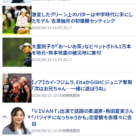
激変したグリーン上のパターは中学時代に手にし
たモデル 吉澤柚月の初優勝セッティング
2026/08/10 16:59
ゴルフ
大里桃子が「お～いお茶」などペットボトル1万本
を地元・熊本地震の被災地に寄付
2026/08/10 15:19
ゴルフ
【ノア】カイ・フジムラ、EitaからGHCジュニア奪取
「次はお兄ちゃん…一緒に遊ぼうね」
2026/08/10 23:08
相撲格闘技
「ＶＩＶＡＮＴ」出演で話題の柔道家・角田夏実さん
「バツイチになっちゃうかも」恋愛観を赤裸々に告
白
2026/08/10 22:20
相撲格闘技