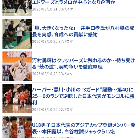
エドワーズとラメロが中心となり企画か
2026/08/10 21:00
バスケ
「塁、大きくなったな」…井手口孝氏が八村塁の成
長を実感、育成への貢献に感謝
2026/08/10 20:37
バスケ
河村勇輝はクリッパーズに残れるのか…待ち受け
る“茨の道”、契約争いを徹底整理
2026/08/10 20:03
バスケ
ハーパー・黒川・小川の“3ガード”躍動…第4Qに
25－0のランで逆転した日本代表がモンゴルに勝
利
2026/08/10 20:02
バスケ
U18男子日本代表のアジアカップ登録メンバー発
表…本田蕗以、白谷柱誠ジャックら12名