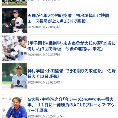
天理が４年ぶり初戦突破 初出場福山に快勝
エース長尾が２失点１３Ｋで完投
2026/08/10 22:00
野球
【甲子園】沖縄尚学・末吉良丞が大粒の涙「本当に
悔しい」３回で降板 今後の進路は「未定」
2026/08/10 20:33
野球
神村学園・小田監督「できる限り先取点を」 佐野
日大と12日2回戦
2026/08/10 21:01
野球
Ｇ大阪・中谷進之介「今シーズンの中でも一番大
事」 １１日に一発勝負のＡＣＬＥプレーオフ・アウ
ェー江原戦
2026/08/10 20:24
サッカー