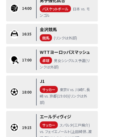
男子強化試合
14:00
バスケットボール
日本 vs. モ
ンゴル
金沢競馬
16:35
競馬
(リンクは外部)
WTTヨーロッパスマッシュ
17:00
卓球
男女シングルス予選(リ
ンクは外部)
J1
サッカー
東京V vs. 川崎F、長
18:00
崎 vs. 京都(19:00)(リンクは外
部)
エールディヴィジ
サッカー
スパルタ(三戸舜介)
19:15
vs. フェイエノールト(上田綺世、渡