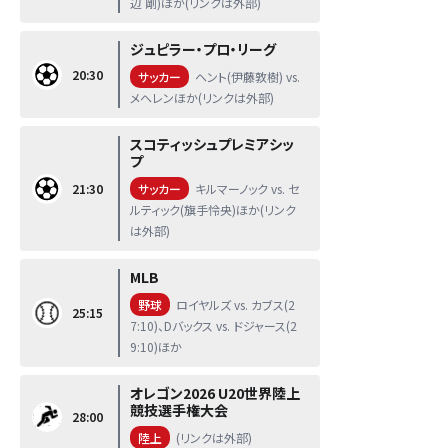
辺 剛)ほか(リンクは外部)
ジュピラー・プロ・リーグ
20:30
サッカー
ヘント(伊藤敦樹) vs.
メヘレンほか(リンクは外部)
スコティッシュプレミアシッ
プ
21:30
サッカー
キルマーノック vs. セ
ルティック(旗手怜央)ほか(リンク
は外部)
MLB
野球
ロイヤルズ vs. カブス(2
25:15
7:10)、Dバックス vs. ドジャース(2
9:10)ほか
オレゴン2026 U20世界陸上
競技選手権大会
28:00
陸上
(リンクは外部)