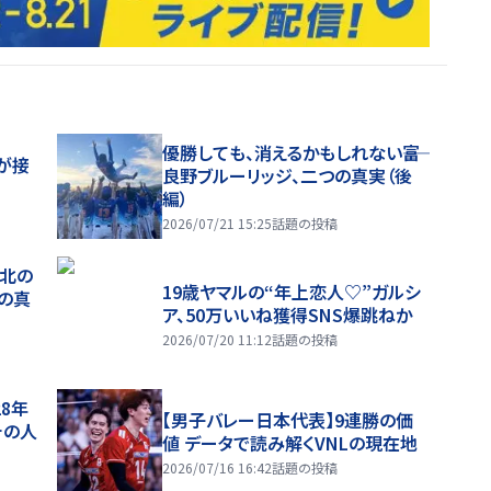
優勝しても、消えるかもしれない――富
が接
良野ブルーリッジ、二つの真実（後
編）
2026/07/21 15:25
話題の投稿
、北の
19歳ヤマルの“年上恋人♡”ガルシ
つの真
ア、50万いいね獲得SNS爆跳ねか
2026/07/20 11:12
話題の投稿
28年
【男子バレー日本代表】9連勝の価
チの人
値 データで読み解くVNLの現在地
2026/07/16 16:42
話題の投稿