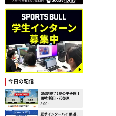
今日の配信
【配信終了】夏の甲子園 1
回戦 新田 - 花巻東
8:00~
夏季インターハイ 柔道、