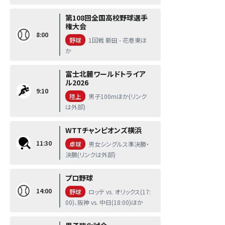
第108回全国高校野球選手
権大会
8:00
野球
1回戦 新田 - 花巻東ほ
か
富士北麓ワールドトライア
ル2026
9:10
陸上
男子100mほか(リンク
は外部)
WTTチャンピオンズ横浜
11:30
卓球
男女シングルス準決勝・
決勝(リンクは外部)
プロ野球
14:00
野球
ロッテ vs. オリックス(17:
00)、阪神 vs. 中日(18:00)ほか