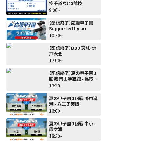
空手道など5競技
9:00~
【配信終了】応援甲子園
Supported by au
10:30~
【配信終了】BBJ 茨城・水
戸大会
12:00~
【配信終了】夏の甲子園 1
回戦 岡山学芸館 - 鳥取城
北
13:30~
夏の甲子園 1回戦 鳴門渦
潮 - 八王子実践
16:00~
夏の甲子園 1回戦 中京 -
霞ケ浦
18:30~