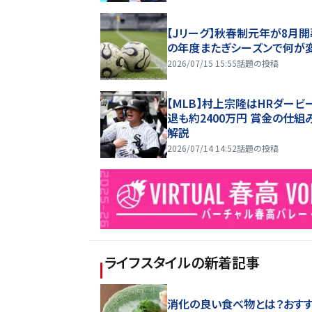
【Jリーグ】秋春制元年が8月開
の年度またぎシーズンで何が
2026/07/15 15:55
話題の投稿
【MLB】村上宗隆はHRダービ
退も約2400万円 賞金の仕組
解説
2026/07/14 14:52
話題の投稿
ライフスタイル
の新着記事
消化の良い食べ物とは？おす