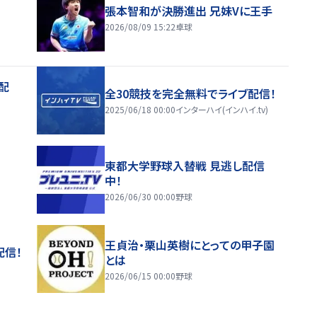
張本智和が決勝進出 兄妹Vに王手
2026/08/09 15:22
卓球
配
全30競技を完全無料でライブ配信！
2025/06/18 00:00
インターハイ(インハイ.tv)
東都大学野球入替戦 見逃し配信
中！
2026/06/30 00:00
野球
王貞治・栗山英樹にとっての甲子園
配信！
とは
2026/06/15 00:00
野球