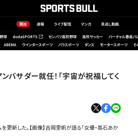
競技
速報
ライブ配信
マンガ
見逃し動画
野球
dodaSPORTS
センバツ高校野球
高校サッカー
バーチャル春高バ
（新しいタブで開く）
ABEMA
ウインタースポーツ
パラスポーツ
ダンス
モータースポーツ
そ
アンバサダー就任！「宇宙が祝福してく
ムを更新した。【画像】吉岡里帆が語る「女優・高石あか