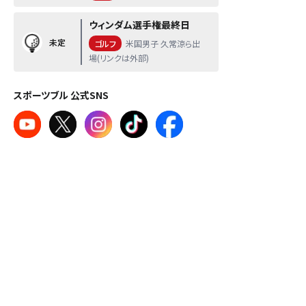
ウィンダム選手権最終日
未定
ゴルフ
米国男子 久常涼ら出
場(リンクは外部)
スポーツブル 公式SNS