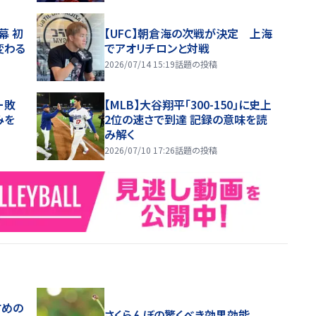
幕 初
【UFC】朝倉海の次戦が決定 上海
変わる
でアオリチロンと対戦
2026/07/14 15:19
話題の投稿
ー敗
【MLB】大谷翔平「300-150」に史上
みを
2位の速さで到達 記録の意味を読
み解く
2026/07/10 17:26
話題の投稿
すめの
さくらんぼの驚くべき効果効能