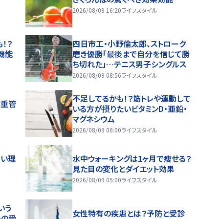
2026/08/09 16:20
ライフスタイル
！？
四日市工・小野倫太郎、ストローク
機能
磨き優勝「最後まで自分を信じて勝
ち切れた」…テニス男子シングルス
2026/08/09 08:56
ライフスタイル
不足してるかも！？筋トレや運動して
体重管
いる方が摂りたいビタミンD・亜鉛・
マグネシウム
2026/08/09 06:00
ライフスタイル
ない理
水中ウォーキングは1ヶ月で痩せる？
見た目の変化とダイエット効果
2026/08/09 05:00
ライフスタイル
いう
女性特有の疾患とは？予防と受診
めの受