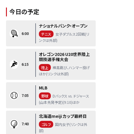
今日の予定
ナショナルバンク・オープン
6:00
テニス
女子ダブルス2回戦(リ
ンクは外部)
オレゴン2026 U20世界陸上
競技選手権大会
6:15
陸上
棒高跳び、ハンマー投げ
ほか(リンクは外部)
MLB
7:05
野球
Dバックス vs. ドジャース
(山本先発予定)(9:10)ほか
北海道meiji カップ最終日
7:40
ゴルフ
国内女子(リンクは外
部)