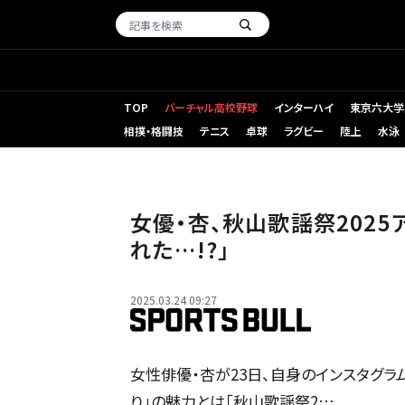
TOP
バーチャル高校野球
インターハイ
東京六大学
相撲・格闘技
テニス
卓球
ラグビー
陸上
水泳
女優・杏、秋山歌謡祭2025
れた…!?」
2025.03.24 09:27
女性俳優・杏が23日、自身のインスタグラ
り」の魅力とは「秋山歌謡祭2…