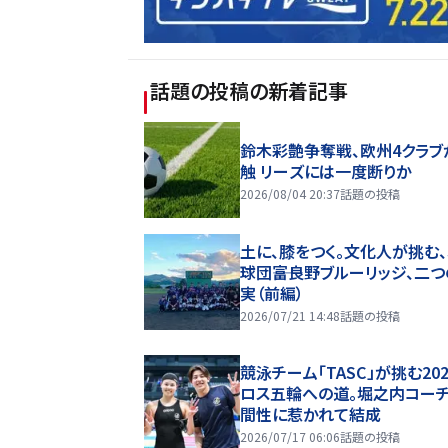
話題の投稿
の新着記事
鈴木彩艶争奪戦、欧州4クラブ
触 リーズには一度断りか
2026/08/04 20:37
話題の投稿
土に、膝をつく。文化人が挑む
球団――富良野ブルーリッジ、二
実（前編）
2026/07/21 14:48
話題の投稿
競泳チーム「TASC」が挑む20
ロス五輪への道。堀之内コー
間性に惹かれて結成
2026/07/17 06:06
話題の投稿