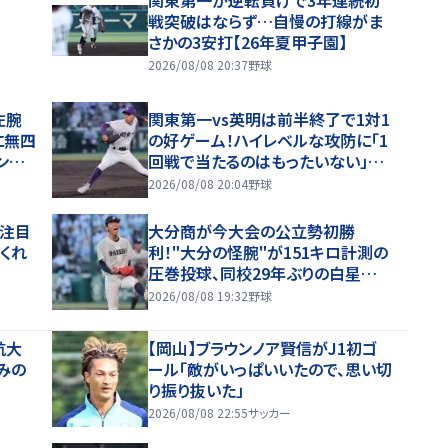
戦突破はならず…自慢の打線がま
さかの3安打【26年夏甲子園】
2026/08/08 20:37
野球
左腕
関東第一vs英明は前半終了で1対1
に無四
の好ゲーム！ハイレベルな攻防に「1
ング
回戦で当たるのはもったいない」と
ファン感嘆
2026/08/08 20:04
野球
ロ注目
大分商が今大会の公立勢初勝
くれ
利！"大分の怪腕"が151キロ計測の
圧巻投球、同校29年ぶりの白星呼び
込む【26年夏甲子園】
2026/08/08 19:32
野球
航大
【岡山】ブラウンノア賢信がJ1初ゴ
みの
ール「敵がいっぱいいたので、思い切
り振り抜いた」
2026/08/08 22:55
サッカー