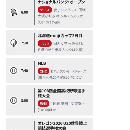
ナショナルバンク・オープン
テニス
女子シングルス3回戦
6:00
大坂なおみ vs. メルテンスほか
(リンクは外部)
北海道meiji カップ2日目
7:30
ゴルフ
国内女子 吉澤柚月、
佐藤心結ら出場(リンクは外部)
MLB
7:40
野球
Dバックス vs. ドジャース
(佐々木先発予定)(10:40)ほか
第108回全国高校野球選手
権大会
8:00
野球
1回戦 英明 - 関東第一
(18:30)ほか
オレゴン2026 U20世界陸上
競技選手権大会