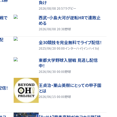
負け
2026/08/08 20:57
ラグビー
戦で
西武・小島大河が逆転HRで連敗止
める
2026/08/08 20:38
野球
配
全30競技を完全無料でライブ配信！
2025/06/20 00:00
インターハイ(インハイ.tv)
東都大学野球入替戦 見逃し配信
中！
2026/06/30 00:00
野球
王貞治・栗山英樹にとっての甲子園
配信！
とは
2026/06/15 00:00
野球