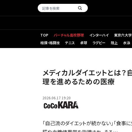
TOP
バーチャル高校野球
インターハイ
東京六大学
相撲・格闘技
テニス
卓球
ラグビー
陸上
水泳
メディカルダイエットとは？
理を進めるための医療
2026.06.17 19:20
「自己流のダイエットが続かない」「食事
肝や血糖値異常を指摘され、そろ…