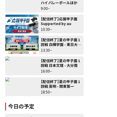
ハイ バレーボールほか
9:00~
【配信終了】応援甲子園
Supported by au
10:30~
【配信終了】夏の甲子園 1
回戦 白樺学園 - 東日大昌
平
13:30~
【配信終了】夏の甲子園 1
回戦 日本文理 - 大分商
16:00~
【配信終了】夏の甲子園 1
回戦 英明 - 関東第一
18:50~
今日の予定