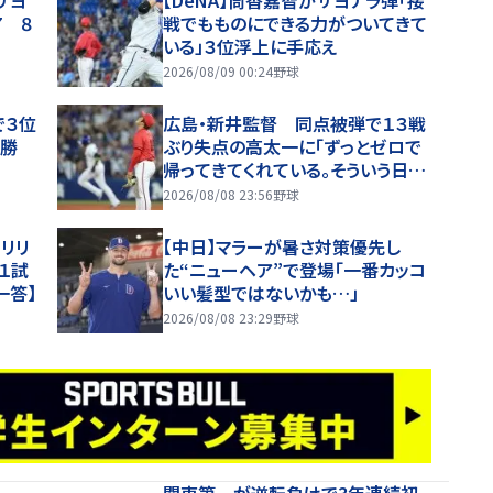
サヨ
【DeNA】筒香嘉智がサヨナラ弾「接
7 ８
戦でもものにできる力がついてきて
いる」３位浮上に手応え
2026/08/09 00:24
野球
で３位
広島・新井監督 同点被弾で１３戦
た勝
ぶり失点の高太一に「ずっとゼロで
帰ってきてくれている。そういう日も
ある」チームは延長十二回に今季８
2026/08/08 23:56
野球
度目サヨナラ負け
リリ
【中日】マラーが暑さ対策優先し
１試
た“ニューヘア”で登場「一番カッコ
一答】
いい髪型ではないかも…」
2026/08/08 23:29
野球
関東第一が逆転負けで3年連続初