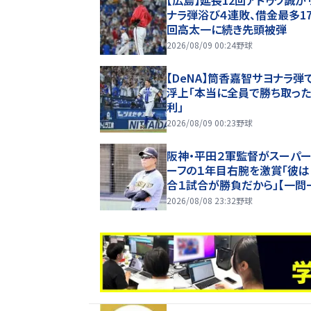
【広島】延長12回アドゥワ誠が
ナラ弾浴び４連敗、借金最多1
回高太一に続き先頭被弾
2026/08/09 00:24
野球
【DeNA】筒香嘉智サヨナラ弾
浮上「本当に全員で勝ち取っ
利」
2026/08/09 00:23
野球
阪神・平田２軍監督がスーパー
ーフの１年目右腕を激賞「彼は
合１試合が勝負だから」【一問
2026/08/08 23:32
野球