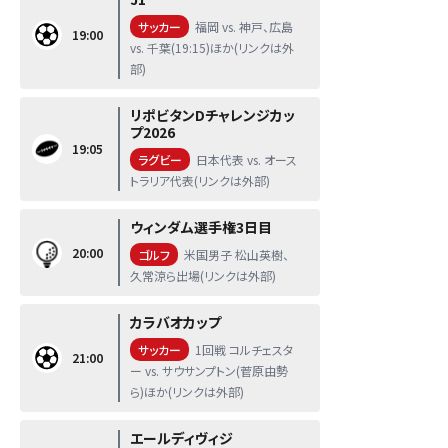
サッカー
福岡 vs. 神戸、広島
19:00
vs. 千葉(19:15)ほか(リンクは外
部)
リポビタンDチャレンジカッ
プ2026
19:05
ラグビー
日本代表 vs. オース
トラリア代表(リンクは外部)
ウィンダム選手権3日目
20:00
ゴルフ
米国男子 松山英樹、
久常涼ら出場(リンクは外部)
カラバオカップ
サッカー
1回戦 コルチェスタ
21:00
ー vs. サウサンプトン(菅原由勢
ら)ほか(リンクは外部)
エールディヴィジ