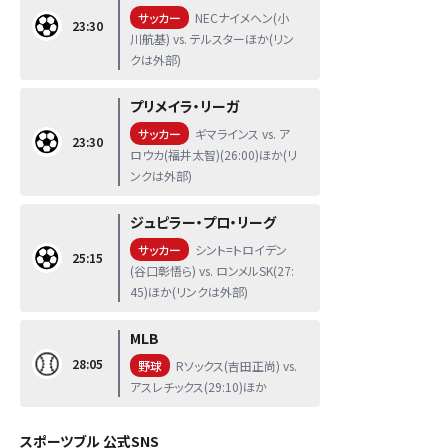
サッカー
NECナイメヘン(小
23:30
川航基) vs. テルスターほか(リン
クは外部)
プリメイラ・リーガ
サッカー
ギマラインス vs. ア
23:30
ロウカ(福井太智)(26:00)ほか(リ
ンクは外部)
ジュピラー・プロ・リーグ
サッカー
シント=トロイデン
25:15
(谷口彰悟ら) vs. ロンメルSK(27:
45)ほか(リンクは外部)
MLB
28:05
野球
Rソックス(吉田正尚) vs.
アスレチックス(29:10)ほか
スポーツブル 公式SNS