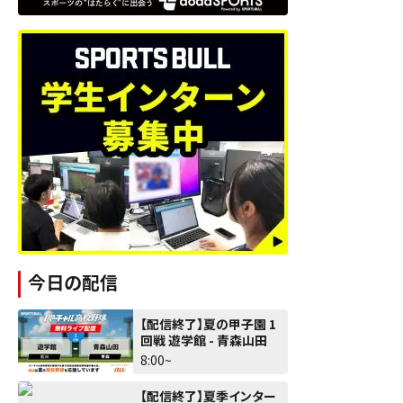
今日の配信
【配信終了】夏の甲子園 1
回戦 遊学館 - 青森山田
8:00~
【配信終了】夏季インター