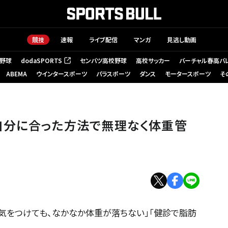
競技
速報
ライブ配信
マンガ
見逃し動画
野球
dodaSPORTS
センバツ高校野球
高校サッカー
バーチャル春高バ
（新しいタブで開く）
ABEMA
ウインタースポーツ
パラスポーツ
ダンス
モータースポーツ
そ
自分に合った方法で無理なく体重管
に気をつけても、なかなか体重が落ちない」「健診で脂肪