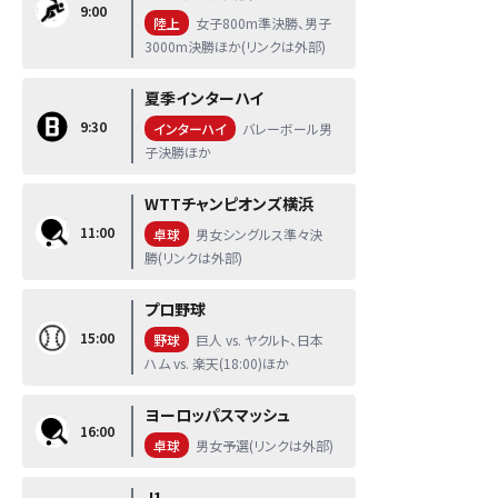
9:00
陸上
女子800m準決勝、男子
3000m決勝ほか(リンクは外部)
夏季インターハイ
9:30
インターハイ
バレーボール男
子決勝ほか
WTTチャンピオンズ横浜
11:00
卓球
男女シングルス準々決
勝(リンクは外部)
プロ野球
15:00
野球
巨人 vs. ヤクルト、日本
ハム vs. 楽天(18:00)ほか
ヨーロッパスマッシュ
16:00
卓球
男女予選(リンクは外部)
J1