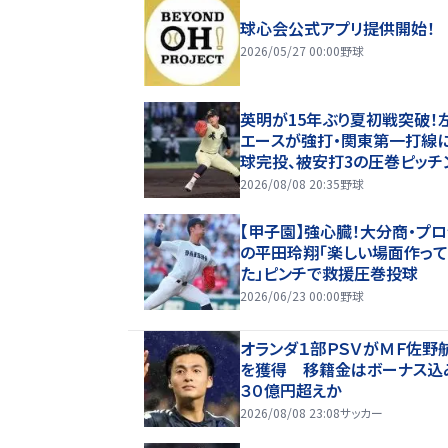
球心会公式アプリ提供開始！
2026/05/27 00:00
野球
英明が15年ぶり夏初戦突破！
エースが強打・関東第一打線
球完投、被安打3の圧巻ピッチ
【26年夏甲子園】
2026/08/08 20:35
野球
【甲子園】強心臓！大分商・プ
の平田玲翔「楽しい場面作って
た」ピンチで救援圧巻投球
2026/06/23 00:00
野球
オランダ１部ＰＳＶがＭＦ佐野
を獲得 移籍金はボーナス込
３０億円超えか
2026/08/08 23:08
サッカー