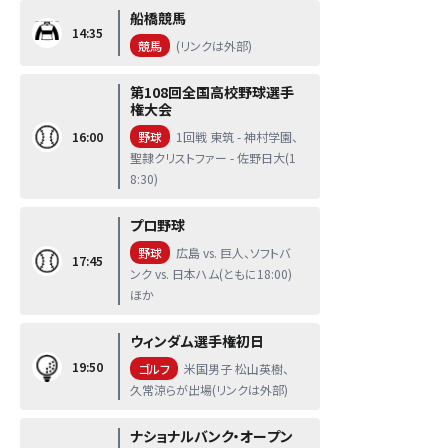
船橋競馬
14:35
競馬
(リンクは外部)
第108回全国高校野球選手
権大会
16:00
野球
1回戦 東筑 - 神村学園、
聖隷クリストファー - 佐野日大(1
8:30)
プロ野球
野球
広島 vs. 巨人、ソフトバ
17:45
ンク vs. 日本ハム(ともに18:00)
ほか
ウィンダム選手権初日
19:50
ゴルフ
米国男子 松山英樹、
久常涼らが出場(リンクは外部)
ナショナルバンク・オープン