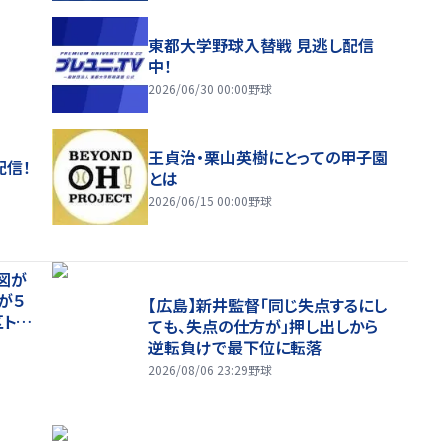
東都大学野球入替戦 見逃し配信
中！
2026/06/30 00:00
野球
王貞治・栗山英樹にとっての甲子園
配信！
とは
2026/06/15 00:00
野球
図が
が５
【広島】新井監督「同じ失点するにし
トッ
ても、失点の仕方が」押し出しから
逆転負けで最下位に転落
2026/08/06 23:29
野球