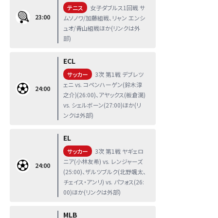
テニス
女子ダブルス1回戦 サ
23:00
ムソノワ/加藤組戦、リャン エンシ
ュオ/青山組戦ほか(リンクは外
部)
ECL
サッカー
3次 第1戦 デブレツ
ェニ vs. コペンハーゲン(鈴木淳
24:00
之介)(26:00)、アヤックス(板倉滉)
vs. シェルボーン(27:00)ほか(リ
ンクは外部)
EL
サッカー
3次 第1戦 ヤギェロ
ニア(小林友希) vs. レンジャーズ
24:00
(25:00)、ザルツブルク(北野颯太、
チェイス・アンリ) vs. パフォス(26:
00)ほか(リンクは外部)
MLB