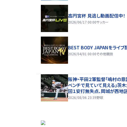
高円宮杯 見逃し動画配信中！
2026/06/17 00:00
サッカー
BEST BODY JAPANをライブ
2026/04/01 00:00
その他競技
阪神・平田２軍監督「嶋村の意
ベンチで見ていて見える」茨木
回１安打無失点、岡城が西地区
プタイ１７盗塁
2026/08/06 23:39
野球