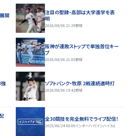
注目の聖隷・高部は大学進学を表
舗展開
明
2026/08/06 21:29
野球
阪神が連敗ストップで単独首位キー
プ
2026/08/06 21:05
野球
8強
ソフトバンク・牧原 2戦連続適時打
2026/08/06 19:42
野球
配
全30競技を完全無料でライブ配信！
2025/06/24 00:00
インターハイ(インハイ.tv)