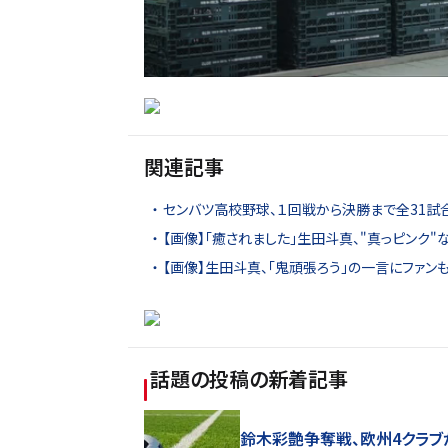
関連記事
センバツ高校野球、１回戦から決勝まで全31試
【画像】「癒されました」生田斗真、"真っピンク
【画像】生田斗真、「鬼頑張ろう」の一言にファンも
話題の投稿
の新着記事
鈴木彩艶争奪戦、欧州4クラブ