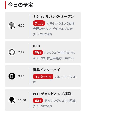
今日の予定
ナショナルバンク・オープン
テニス
女子シングルス2回戦
6:00
大坂なおみ vs. ウドバルジほか
(リンクは外部)
MLB
7:35
野球
Rソックス(吉田正尚) vs.
Wソックス(村上宗隆)(8:10)ほか
夏季インターハイ
9:30
インターハイ
バレーボールほ
か
WTTチャンピオンズ横浜
11:00
卓球
男女シングルス1・2回戦
(リンクは外部)