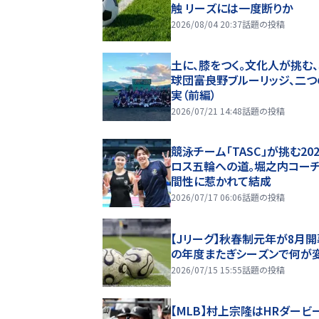
触 リーズには一度断りか
2026/08/04 20:37
話題の投稿
土に、膝をつく。文化人が挑む
球団――富良野ブルーリッジ、二
実（前編）
2026/07/21 14:48
話題の投稿
競泳チーム「TASC」が挑む20
ロス五輪への道。堀之内コー
間性に惹かれて結成
2026/07/17 06:06
話題の投稿
【Jリーグ】秋春制元年が8月開
の年度またぎシーズンで何が
2026/07/15 15:55
話題の投稿
【MLB】村上宗隆はHRダービ