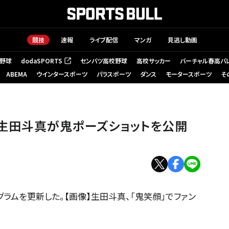
競技
速報
ライブ配信
マンガ
見逃し動画
野球
dodaSPORTS
センバツ高校野球
高校サッカー
バーチャル春高バ
（新しいタブで開く）
ABEMA
ウインタースポーツ
パラスポーツ
ダンス
モータースポーツ
そ
生田斗真が鬼ポーズショットを公開
ラムを更新した。【画像】生田斗真、「鬼笑顔」でファン