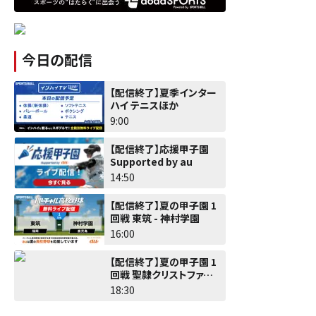
今日の配信
【配信終了】夏季インター
ハイ テニスほか
9:00
【配信終了】応援甲子園
Supported by au
14:50
【配信終了】夏の甲子園 1
回戦 東筑 - 神村学園
16:00
【配信終了】夏の甲子園 1
回戦 聖隷クリストファー -
佐野日大
18:30