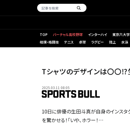
TOP
バーチャル高校野球
インターハイ
東京六大学
相撲・格闘技
テニス
卓球
ラグビー
陸上
水泳
Tシャツのデザインは〇〇⁉
2025.03.11 08:05
10日に俳優の生田斗真が自身のインスタグ
を驚かせる！「いや、ホラー！…