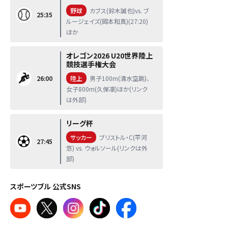
野球
カブス(鈴木誠也)vs. ブ
25:35
ルージェイズ(岡本和真)(27:20)
ほか
オレゴン2026 U20世界陸上
競技選手権大会
26:00
陸上
男子100m(清水空跳)、
女子800m(久保凛)ほか(リンク
は外部)
リーグ杯
サッカー
ブリストル・C(平河
27:45
悠) vs. ウォルソール(リンクは外
部)
スポーツブル 公式SNS