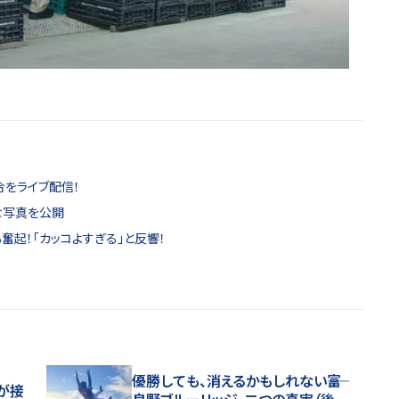
合をライブ配信！
"な写真を公開
奮起！「カッコよすぎる」と反響！
優勝しても、消えるかもしれない――富
が接