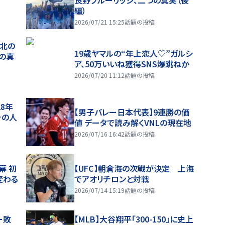
良野ブルーリッジ、二つの真実（後
編）
2026/07/21 15:25
話題の投稿
、北の
19歳ヤマルの“年上恋人♡”ガルシ
つの真
ア、50万いいね獲得SNS爆跳ねか
2026/07/20 11:12
話題の投稿
28年
【男子バレー日本代表】9連勝の価
チの人
値 データで読み解くVNLの現在地
2026/07/16 16:42
話題の投稿
幕 初
【UFC】朝倉海の次戦が決定 上海
変わる
でアオリチロンと対戦
2026/07/14 15:19
話題の投稿
ー敗
【MLB】大谷翔平「300-150」に史上