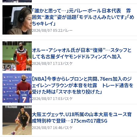
「誰かと思って…」元バレーボール日本代表 雰
囲気“激変”姿が話題「モデルさんみたいです」「め
ちゃキレイ」
2026/08/07 05:22
バレー
オルー・アシャオル氏が日本“復帰”…スタッフと
して名古屋ダイヤモンドドルフィンズへ加入
2026/08/07 17:13
バスケ
【NBA】今季からレブロンと共闘、76ers加入のジ
ェイレン・ブラウンが本音を吐露 トレード通告を
受けた時は「スマホを放り投げた」
2026/08/07 17:03
バスケ
大阪エヴェッサ、U18所属の山本大扇をユース育
成特別枠で登録…175cmの17歳SG
2026/08/07 16:46
バスケ