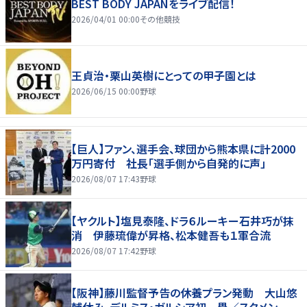
BEST BODY JAPANをライブ配信！
2026/04/01 00:00
その他競技
王貞治・栗山英樹にとっての甲子園とは
2026/06/15 00:00
野球
【巨人】ファン、選手会、球団から熊本県に計2000
万円寄付 社長「選手側から自発的に声」
2026/08/07 17:43
野球
【ヤクルト】塩見泰隆、ドラ６ルーキー石井巧が抹
消 伊藤琉偉が昇格、松本健吾も１軍合流
2026/08/07 17:42
野球
【阪神】藤川監督予告の休養プラン発動 大山悠