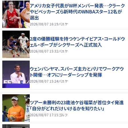
アメリカ女子代表がW杯メンバー発表…クラーク
やビベッカーズら新時代のWNBAスター12名が
選出
2026/08/07 16:19
バスケ
2度の優勝経験を持つケンテイビアス・コールドウ
ェル・ポープがシクサーズへ正式加入
2026/08/07 15:32
バスケ
ウェンバンヤマ、スパーズ主力とパリでワークアウ
ト開催…オフにリーダーシップを発揮
2026/08/07 15:24
バスケ
ツアー未勝利の23歳池ケ谷瑠菜が首位タイ発進
「自分がどれだけいけるかを知りたい」
2026/08/07 17:15
ゴルフ