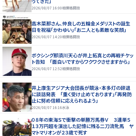
ってきた」
2026/08/07 16:00
相撲格闘技
高木菜那さん、仲良しの五輪金メダリストの誕生
日を祝福「かわゆい」「お二人とも素敵な笑顔」
2026/08/07 14:20
相撲格闘技
ボクシング那須川天心が井上拓真との再戦チケッ
ト告知 「面白いですからワクワクさせますから」
2026/08/07 12:52
相撲格闘技
井上康生アジア大会団長が競泳・本多灯の辞退
に談話発表 「重く受け止めております」「再発防
止に努め信頼に応えられるよう」
2026/08/07 16:16
水泳
０８年の東海Ｓで衝撃の単勝万馬券Ｖ ３連単５
１３万円超を演出した記憶に残る二刀流牝馬 ヤ
マトマリオンが２３歳で死す