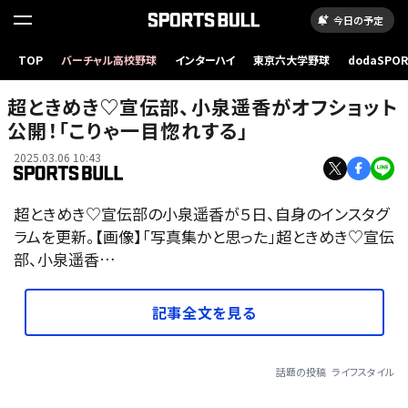
今日の予定
TOP
バーチャル高校野球
インターハイ
東京六大学野球
dodaSPO
（新しいタブ
超ときめき♡宣伝部、小泉遥香がオフショット
公開！「こりゃ一目惚れする」
2025.03.06 10:43
超ときめき♡宣伝部の小泉遥香が５日、自身のインスタグ
ラムを更新。【画像】「写真集かと思った」超ときめき♡宣伝
部、小泉遥香…
記事全文を見る
話題の投稿
ライフスタイル