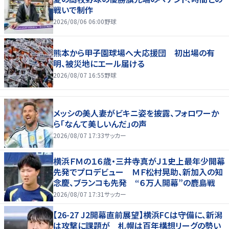
戦いで制作
2026/08/06 06:00
野球
熊本から甲子園球場へ大応援団 初出場の有
明、被災地にエール届ける
2026/08/07 16:55
野球
メッシの美人妻がビキニ姿を披露、フォロワーか
ら「なんて美しいんだ」の声
2026/08/07 17:33
サッカー
横浜ＦＭの１６歳・三井寺真がＪ１史上最年少開幕
先発でプロデビュー ＭＦ松村晃助、新加入の知
念慶、ブランコも先発 “６万人開幕”の鹿島戦
2026/08/07 17:31
サッカー
【26-27 J2開幕直前展望】横浜FCは守備に、新潟
は攻撃に課題が 札幌は百年構想リーグの勢い