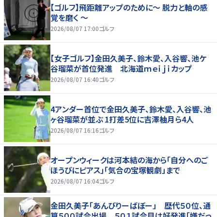
【ゴルフ】飛距離アップのために～ 脱力と軸の感
覚を磨く ～
2026/08/07 17:00
ゴルフ
【女子ゴルフ】金田久美子、鈴木愛、入谷響、池ケ
谷瑠菜が首位発進 北海道ｍｅｉｊｉカップ
2026/08/07 16:40
ゴルフ
4アンダー首位で金田久美子、鈴木愛、入谷響、池
ヶ谷瑠菜が並ぶ 1打差5位に吉澤柚月ら4人
2026/08/07 16:16
ゴルフ
オープンウィークは河本結の海から「自分へのご
ほうびにピアス」「気合の宝塚観劇」まで
2026/08/07 16:04
ゴルフ
金田久美子「あんびりーばぼー」 歴代５０位、通
算５００試合出場 ５０１試合目は好発進「嫌だっ