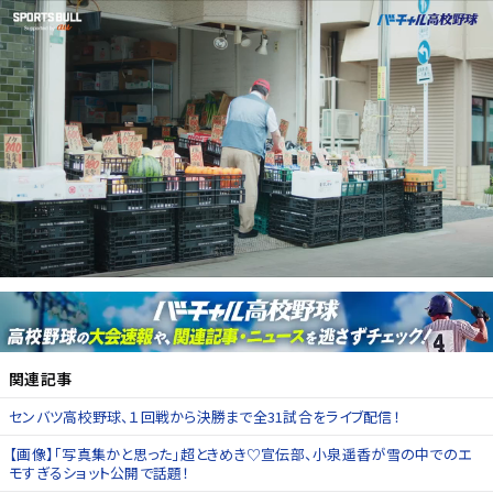
関連記事
センバツ高校野球、１回戦から決勝まで全31試合をライブ配信！
【画像】「写真集かと思った」超ときめき♡宣伝部、小泉遥香が雪の中でのエ
モすぎるショット公開で話題！