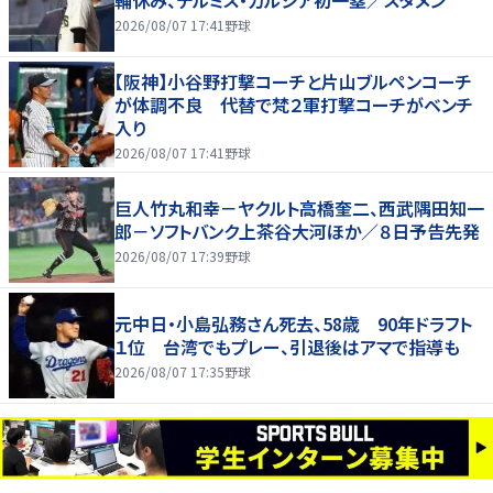
輔休み、デルミス・ガルシア初一塁／スタメン
2026/08/07 17:41
野球
【阪神】小谷野打撃コーチと片山ブルペンコーチ
が体調不良 代替で梵２軍打撃コーチがベンチ
入り
2026/08/07 17:41
野球
巨人竹丸和幸－ヤクルト高橋奎二、西武隅田知一
郎－ソフトバンク上茶谷大河ほか／８日予告先発
2026/08/07 17:39
野球
元中日・小島弘務さん死去、58歳 90年ドラフト
１位 台湾でもプレー、引退後はアマで指導も
2026/08/07 17:35
野球