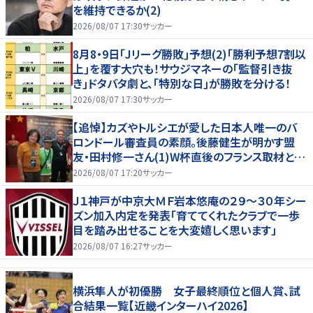
を維持できるか(2)
2026/08/07 17:30
サッカー
8月8・9日｢Jリーグ勝敗｣予想(2)｢勝利予想7割以
上｣を覆す大穴も！サウジマネーの｢監督引き抜
き｣ドタバタ劇と、｢特別な日｣が勝敗を分ける！
2026/08/07 17:30
サッカー
【追悼】カズやトルシエが愛した日本人唯一のバ
ロンドール審査員の素顔。後藤健生が明かす盟
友・田村修一さん(1)W杯直後のフランス取材とオ
マール海老事件
2026/08/07 17:20
サッカー
Ｊ１神戸が中京大ＭＦ岩本悠庵の２９～３０年シー
ズン加入内定を発表「育ててくれたクラブで一歩
目を踏み出せることを大変嬉しく思います」
2026/08/07 16:27
サッカー
横浜隼人が初優勝 女子最終順位と個人賞、試
合結果一覧【近畿インターハイ2026】