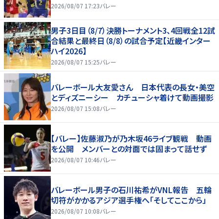
2026/08/07 17:23
バレー
男子3日目（8/7）決勝トーナメント3、4回戦全12試
合結果と最終日（8/8）の試合予定【近畿インター
ハイ2026】
2026/08/07 15:25
バレー
バレーボール大友愛さん 日本代表の長女・美空
とディズニーシー カチューシャ着けて動画撮影
2026/08/07 15:08
バレー
【バレー】佐藤淑乃が乃木坂46ライブ観戦 動画
を公開 メンバーとの対面では固まって話せず
2026/08/07 10:46
バレー
バレーボール男子の石川祐希がVNL報告 五輪
切符がかかるアジア選手権へ「そしてここから」
2026/08/07 10:08
バレー