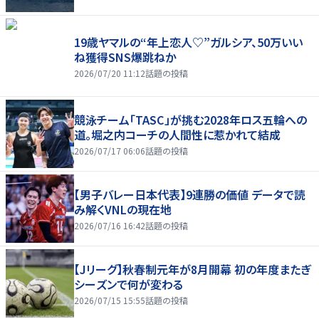
19歳ヤマルの“年上恋人♡”ガルシア、50万いい
ね獲得SNS爆跳ねか
2026/07/20 11:12
話題の投稿
競泳チーム「TASC」が挑む2028年ロス五輪への
道。堀之内コーチの人間性に惹かれて結成
2026/07/17 06:06
話題の投稿
【男子バレー日本代表】9連勝の価値 データで読
み解くVNLの現在地
2026/07/16 16:42
話題の投稿
【Jリーグ】秋春制元年が8月開幕 初の年度またぎ
シーズンで何が変わる
2026/07/15 15:55
話題の投稿