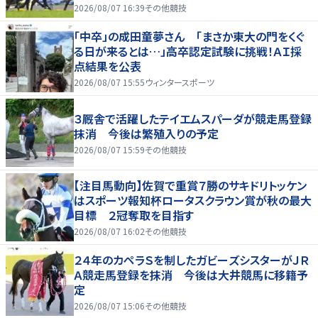
2026/08/07 16:39
その他競技
「中卒」の成田童夢さん 「まさか東大の門をくぐ
る日が来るとは…」高卒認定試験に挑戦！ＡＩ採
点結果を公表
2026/08/07 15:55
ウィンタースポーツ
３厩舎で活躍したテイエムスパーダが競走馬登録
抹消 今後は繁殖入りの予定
2026/08/07 15:59
その他競技
【注目馬動向】佐賀で重賞７勝のサキドリトッケン
はスポーツ報知杯ロータスクラウン賞が秋の最大
目標 ２冠奪取を目指す
2026/08/07 16:02
その他競技
２４年のカペラＳを制したガビーズシスターがＪＲ
Ａ競走馬登録を抹消 今後は大井競馬に移籍予
定
2026/08/07 15:06
その他競技