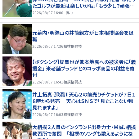
たゴルフが最近は楽しいかも」「もう少し？頑張り
たいな」
2026/08/07 16:00
ゴルフ
元幕内・明瀬山の井筒親方が日本相撲協会を退
職
2026/08/07 17:36
相撲格闘技
【ボクシング】堤聖也が熊本地震への被災者に「義
援金」 米老舗ブランドとのコラボ商品の利益を寄
付
2026/08/07 16:41
相撲格闘技
井上拓真-那須川天心２の前売りチケットが７日１
８時から発売 天心はＳＮＳで「見たことない物
見れますよ」
2026/08/07 16:03
相撲格闘技
大相撲２人目のイングランド出身力士・栄誠、相撲
教習所で奮闘 「相撲のソングも歌えるようにな