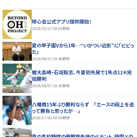
球心会公式アプリ提供開始！
2026/05/27 00:00
野球
夏の甲子園Vから1年…“いかつい近影”に「ビビっ
た」
2026/08/07 16:46
野球
健大高崎・石垣聡志、今夏初先発で1失点11Ｋ完
投勝利
2026/08/07 16:41
野球
八幡商15年ぶり勝利ならず 「エースの田上を送
って勝負と思ったが…」
2026/07/02 00:00
野球
夏の高校野球の優勝旗先端のペナント、時間との