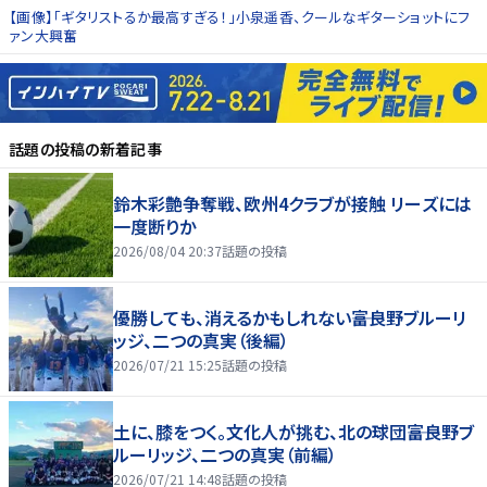
【画像】「ギタリストるか最高すぎる！」小泉遥香、クールなギターショットにフ
ァン大興奮
話題の投稿
の新着記事
鈴木彩艶争奪戦、欧州4クラブが接触 リーズには
一度断りか
2026/08/04 20:37
話題の投稿
優勝しても、消えるかもしれない――富良野ブルーリ
ッジ、二つの真実（後編）
2026/07/21 15:25
話題の投稿
土に、膝をつく。文化人が挑む、北の球団――富良野ブ
ルーリッジ、二つの真実（前編）
2026/07/21 14:48
話題の投稿