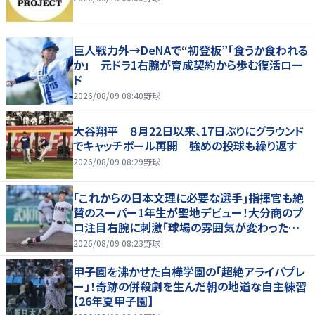
巨人戦力外→DeNAで“初登板”「食うか食われる
か」 元ドラ1右腕が育成契約から歩む復活ロー
ド
2026/08/09 08:40
野球
大谷翔平 ８月22日以来、17日ぶりにグラウンド
でキャッチボール再開 強めの投球も繰り返す
2026/08/09 08:29
野球
｢これからの日本文理に必要な選手｣指揮官も絶
賛のスーパー1年生が聖地デビュー！大分商のプ
ロ注目右腕に刺激｢球場の雰囲気が変わった…｣
【26年夏甲子園】
2026/08/09 08:23
野球
甲子園を沸かせた白樺学園の「超絶アライバプレ
ー」！奇跡の併殺劇を生んだ朝の地道な自主練習
【26年夏甲子園】