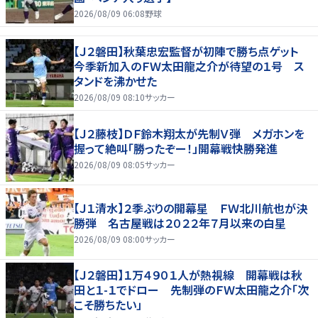
2026/08/09 06:08
野球
【Ｊ２磐田】秋葉忠宏監督が初陣で勝ち点ゲット
今季新加入のＦＷ太田龍之介が待望の１号 ス
タンドを沸かせた
2026/08/09 08:10
サッカー
【Ｊ２藤枝】ＤＦ鈴木翔太が先制Ｖ弾 メガホンを
握って絶叫「勝ったぞー！」開幕戦快勝発進
2026/08/09 08:05
サッカー
【Ｊ１清水】２季ぶりの開幕星 ＦＷ北川航也が決
勝弾 名古屋戦は２０２２年７月以来の白星
2026/08/09 08:00
サッカー
【Ｊ２磐田】１万４９０１人が熱視線 開幕戦は秋
田と１-１でドロー 先制弾のＦＷ太田龍之介「次
こそ勝ちたい」