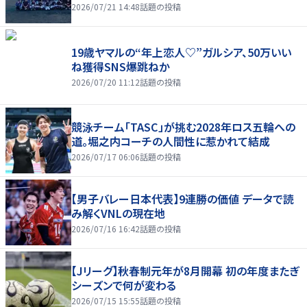
2026/07/21 14:48
話題の投稿
19歳ヤマルの“年上恋人♡”ガルシア、50万いい
ね獲得SNS爆跳ねか
2026/07/20 11:12
話題の投稿
競泳チーム「TASC」が挑む2028年ロス五輪への
道。堀之内コーチの人間性に惹かれて結成
2026/07/17 06:06
話題の投稿
【男子バレー日本代表】9連勝の価値 データで読
み解くVNLの現在地
2026/07/16 16:42
話題の投稿
【Jリーグ】秋春制元年が8月開幕 初の年度またぎ
シーズンで何が変わる
2026/07/15 15:55
話題の投稿