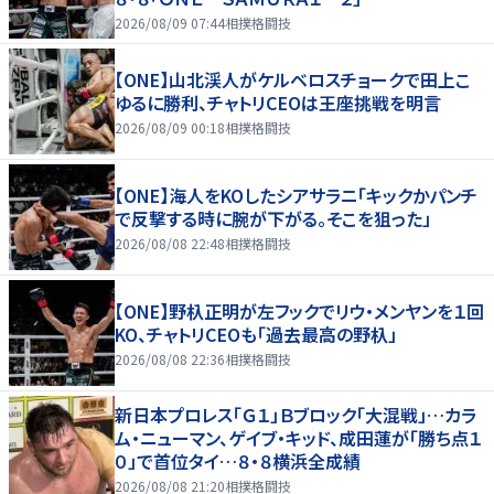
2026/08/09 07:44
相撲格闘技
【ONE】山北渓人がケルベロスチョークで田上こ
ゆるに勝利、チャトリCEOは王座挑戦を明言
2026/08/09 00:18
相撲格闘技
【ONE】海人をKOしたシアサラニ「キックかパンチ
で反撃する時に腕が下がる。そこを狙った」
2026/08/08 22:48
相撲格闘技
【ONE】野杁正明が左フックでリウ・メンヤンを１回
KO、チャトリCEOも「過去最高の野杁」
2026/08/08 22:36
相撲格闘技
新日本プロレス「Ｇ１」Ｂブロック「大混戦」…カラ
ム・ニューマン、ゲイブ・キッド、成田蓮が「勝ち点１
０」で首位タイ…８・８横浜全成績
2026/08/08 21:20
相撲格闘技