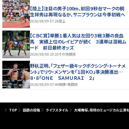
【陸上】注目の男子100m、前回９秒台マークの桐
生祥秀は再現なるか、サニブラウンは今季初戦へ
2026/08/09 07:26
陸上
【ＣＢＣ賞】単勝１番人気は左回り３戦３勝の良血
馬 実績上位のレイピアが続く ３連単は混戦ム
ード 前日最終オッズ
2026/08/08 20:20
その他競技
野杁正明、「フェザー級キックボクシング・トーナメ
ント」でリウ・メンヤンを「１回ＫＯ」準決勝進出…
８・８「ＯＮＥ ＳＡＭＵＲＡＩ ２」
2026/08/09 07:44
相撲・格闘技
TOP
話題の投稿
ライフスタイル
大場舞桜、母校のミュージカル公演を