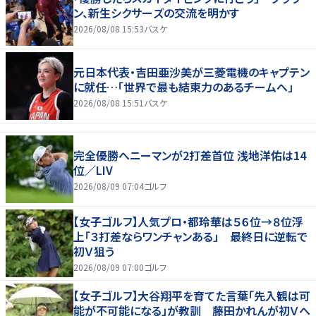
ン、新生シクサーズの交流を明かす
2026/08/08 15:53
バスケ
元日本代表・吉田亜沙美が三菱電機のキャプテン
に就任…「世界で最も結束力のあるチームへ」
2026/08/08 15:51
バスケ
完全優勝へニーマンが2打差首位 浅地洋佑は14
位／LIV
2026/08/09 07:04
ゴルフ
【女子ゴルフ】人気プロ・都玲華は５６位→８位浮
上「３打差ならワンチャンある」 最終日に逆転で
初Ｖ狙う
2026/08/09 07:00
ゴルフ
【女子ゴルフ】大谷翔平を育てた言葉「先入観は可
能が不可能になる」が教訓 藤田かれんが初Ｖへ