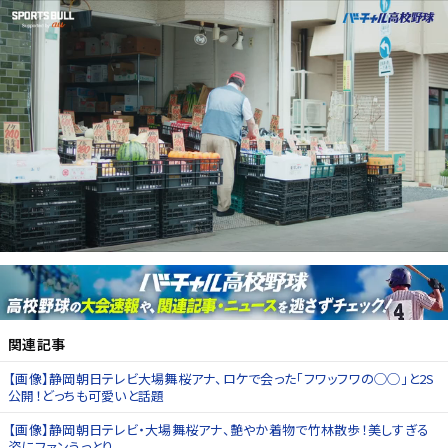
関連記事
【画像】静岡朝日テレビ大場舞桜アナ、ロケで会った「フワッフワの◯◯」と2S
公開！どっちも可愛いと話題
【画像】静岡朝日テレビ・大場舞桜アナ、艶やか着物で竹林散歩！美しすぎる
姿にファンうっとり