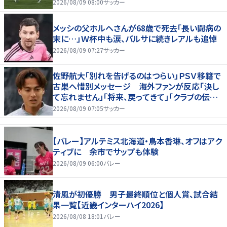
2026/08/09 08:00
サッカー
メッシの父ホルヘさんが68歳で死去「長い闘病の
末に…」Ｗ杯中も涙、バルサに続きレアルも追悼
2026/08/09 07:27
サッカー
佐野航大「別れを告げるのはつらい」ＰＳＶ移籍で
古巣へ惜別メッセージ 海外ファンが反応「決し
て忘れません」「将来、戻ってきて」「クラブの伝説
です」
2026/08/09 07:05
サッカー
【バレー】アルテミス北海道・鳥本香琳、オフはアク
ティブに 余市でサップも体験
2026/08/09 06:00
バレー
清風が初優勝 男子最終順位と個人賞、試合結
果一覧【近畿インターハイ2026】
2026/08/08 18:01
バレー