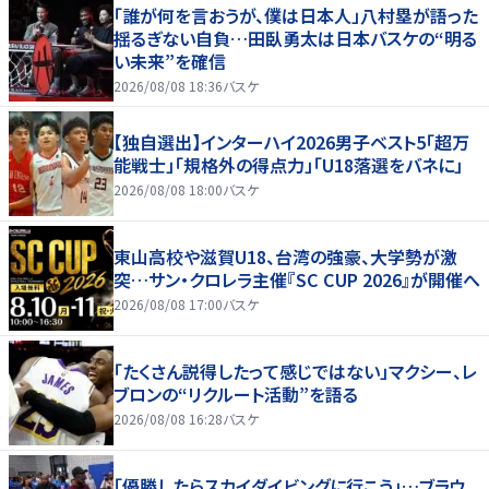
「誰が何を言おうが、僕は日本人」八村塁が語った
揺るぎない自負…田臥勇太は日本バスケの“明る
い未来”を確信
2026/08/08 18:36
バスケ
【独自選出】インターハイ2026男子ベスト5「超万
能戦士」「規格外の得点力」「U18落選をバネに」
2026/08/08 18:00
バスケ
東山高校や滋賀U18、台湾の強豪、大学勢が激
突…サン・クロレラ主催『SC CUP 2026』が開催へ
2026/08/08 17:00
バスケ
「たくさん説得したって感じではない」マクシー、レ
ブロンの“リクルート活動”を語る
2026/08/08 16:28
バスケ
「優勝したらスカイダイビングに行こう」…ブラウ