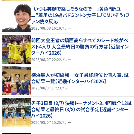
「いつも笑顔で楽しそうなので…」黄色“新ユ
ニ”着用の19歳バドミントン女子に「CMきそう」フ
ァン続々反応
2026/08/08 16:10
バレー
前回大会王者の鎮西高らすべてのシード校がベ
スト4入り 大会最終日の勝負の行方は【近畿イン
ターハイ2026】
2026/08/07 22:22
バレー
横浜隼人が初優勝 女子最終順位と個人賞、試
合結果一覧【近畿インターハイ2026】
2026/08/07 17:23
バレー
男子3日目（8/7）決勝トーナメント3、4回戦全12試
合結果と最終日（8/8）の試合予定【近畿インター
ハイ2026】
2026/08/07 15:25
バレー