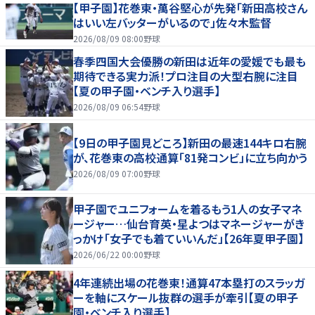
【甲子園】花巻東・萬谷堅心が先発「新田高校さん
はいい左バッターがいるので」佐々木監督
2026/08/09 08:00
野球
春季四国大会優勝の新田は近年の愛媛でも最も
期待できる実力派！プロ注目の大型右腕に注目
【夏の甲子園・ベンチ入り選手】
2026/08/09 06:54
野球
【9日の甲子園見どころ】新田の最速144キロ右腕
が、花巻東の高校通算「81発コンビ」に立ち向かう
2026/08/09 07:00
野球
甲子園でユニフォームを着るもう1人の女子マネ
ージャー…仙台育英・星よつはマネージャーがき
っかけ「女子でも着ていいんだ」【26年夏甲子園】
2026/06/22 00:00
野球
4年連続出場の花巻東！通算47本塁打のスラッガ
ーを軸にスケール抜群の選手が牽引【夏の甲子
園・ベンチ入り選手】