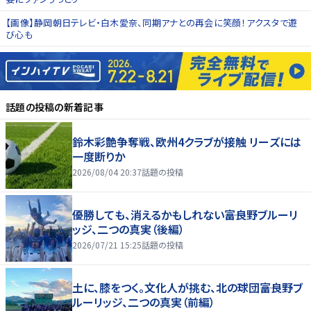
【画像】静岡朝日テレビ・白木愛奈、同期アナとの再会に笑顔！アクスタで遊
び心も
話題の投稿
の新着記事
鈴木彩艶争奪戦、欧州4クラブが接触 リーズには
一度断りか
2026/08/04 20:37
話題の投稿
優勝しても、消えるかもしれない――富良野ブルーリ
ッジ、二つの真実（後編）
2026/07/21 15:25
話題の投稿
土に、膝をつく。文化人が挑む、北の球団――富良野ブ
ルーリッジ、二つの真実（前編）