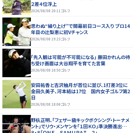
２差４位浮上
2026/08/08 20:11
ゴルフ
思わぬ“繰り上げ”で開幕前日コース入り プロ14
年目の辻梨恵に初Vチャンス
2026/08/08 19:23
ゴルフ
「先入観は可能が不可能になる」 藤田かれんの待
ち受け画面は大谷翔平を育てた言葉
2026/08/08 18:50
ゴルフ
安田祐香と吉沢柚月が首位に並び、1打差3位に
金田久美子、河本結は17位 国内女子ゴルフ第2
日
2026/08/08 18:06
ゴルフ
野杁正明、「フェザー級キックボクシング・トーナメ
ント」でリウ・メンヤンを「１回ＫＯ」準決勝進出…
８・８「ＯＮＥ ＳＡＭＵＲＡＩ ２」