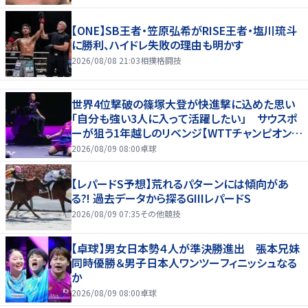
【ONE】SB王者・笠原弘希がRISE王者・塩川琉斗
に勝利、ハイドレ失敗の理由も明かす
2026/08/08 21:03
相撲格闘技
世界4位撃破の篠塚大登が快進撃に込めた思い
「自分も強い3人に入って活躍したい」 サウスポ
ーが狙う1年越しのリベンジ【WTTチャンピオンズ
横浜2026】
2026/08/09 08:00
卓球
【レパードS予想】荒れるパターンには傾向があ
る?! 過去データから探るGIIIレパードS
2026/08/09 07:35
その他競技
【卓球】男女日本勢４人が準決勝進出 張本兄妹
同時優勝＆男子日本人ワンツーフィニッシュなる
か
2026/08/09 08:00
卓球