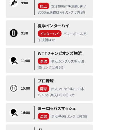
9:00
陸上
女子800m準決勝、男子
3000m決勝ほか(リンクは外部)
夏季インターハイ
9:30
インターハイ
バレーボール男
子決勝ほか
WTTチャンピオンズ横浜
11:00
卓球
男女シングルス準々決
勝(リンクは外部)
プロ野球
15:00
野球
巨人 vs. ヤクルト、日本
ハム vs. 楽天(18:00)ほか
ヨーロッパスマッシュ
16:00
卓球
男女予選(リンクは外部)
J1