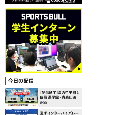
今日の配信
【配信終了】夏の甲子園 1
回戦 遊学館 - 青森山田
8:00~
夏季インターハイ バレー