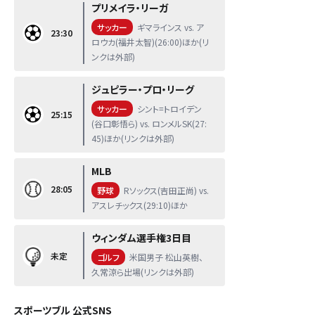
プリメイラ・リーガ
サッカー
ギマラインス vs. ア
23:30
ロウカ(福井太智)(26:00)ほか(リ
ンクは外部)
ジュピラー・プロ・リーグ
サッカー
シント=トロイデン
25:15
(谷口彰悟ら) vs. ロンメルSK(27:
45)ほか(リンクは外部)
MLB
28:05
野球
Rソックス(吉田正尚) vs.
アスレチックス(29:10)ほか
ウィンダム選手権3日目
未定
ゴルフ
米国男子 松山英樹、
久常涼ら出場(リンクは外部)
スポーツブル 公式SNS