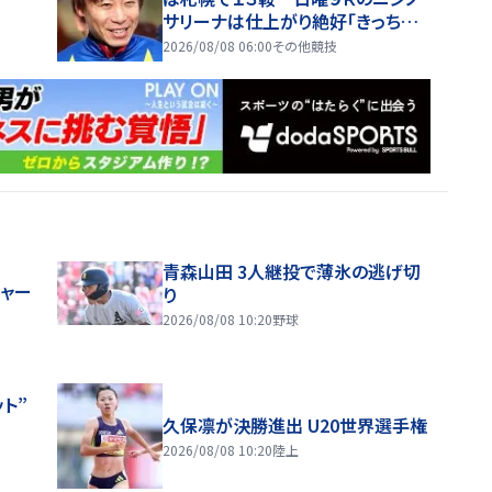
サリーナは仕上がり絶好「きっちり
決めたいですね」
2026/08/08 06:00
その他競技
青森山田 3人継投で薄氷の逃げ切
ジャー
り
2026/08/08 10:20
野球
ト”
久保凛が決勝進出 U20世界選手権
2026/08/08 10:20
陸上