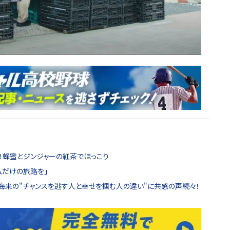
開！蜂蜜とジンジャーの紅茶でほっこり
私だけの旅路を」
瀬海来の"チャンスを逃す人と幸せを掴む人の違い"に共感の声続々！