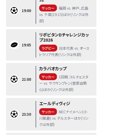
サッカー
福岡 vs. 神戸、広島
19:00
vs. 千葉(19:15)ほか(リンクは外
部)
リポビタンDチャレンジカッ
プ2026
19:05
ラグビー
日本代表 vs. オース
トラリア代表(リンクは外部)
カラバオカップ
サッカー
1回戦 コルチェスタ
21:00
ー vs. サウサンプトン(菅原由勢
ら)ほか(リンクは外部)
エールディヴィジ
サッカー
NECナイメヘン(小
23:30
川航基) vs. テルスターほか(リン
クは外部)