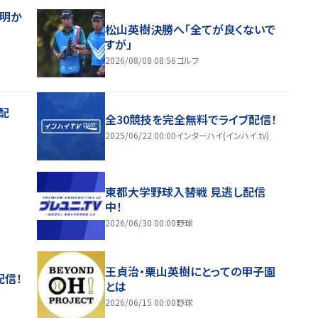
督明か
松山英樹決勝へ「全てが良くないで
すが」
2026/08/08 08:56
ゴルフ
配
全30競技を完全無料でライブ配信！
2025/06/22 00:00
インターハイ(インハイ.tv)
東都大学野球入替戦 見逃し配信
中！
2026/06/30 00:00
野球
王貞治・栗山英樹にとっての甲子園
配信！
とは
2026/06/15 00:00
野球