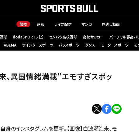
競技
速報
ライブ配信
マンガ
見逃し動画
野球
dodaSPORTS
センバツ高校野球
高校サッカー
バーチャル春高バ
（新しいタブで開く）
ABEMA
ウインタースポーツ
パラスポーツ
ダンス
モータースポーツ
そ
来、異国情緒満載"エモすぎスポッ
自身のインスタグラムを更新。【画像】白波瀬海来、モ