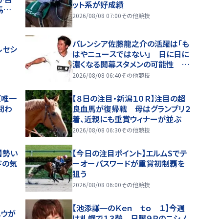
ット系が好成績
馬レシ
2026/08/08 07:00
その他競技
バレンシア佐藤龍之介の活躍は「も
ルセシ
はやニュースではない」 日に日に
濃くなる開幕スタメンの可能性 現
地メディアも主張「サイドに新たな
2026/08/08 06:40
その他競技
選択肢を提供する」
ズ唯一
【８日の注目・新潟１０Ｒ】注目の超
問わ
良血馬が復帰戦 母はグランプリ２
着、近親にも重賞ウィナーが並ぶ
2026/08/08 06:30
その他競技
】勢い
【今日の注目ポイント】エルムSでテ
ドの気
ーオーパスワードが重賞初制覇を
狙う
2026/08/08 06:00
その他競技
【池添謙一のＫｅｎ ｔｏ １】今週
ハウが
は札幌で１３鞍 日曜９Ｒのニシノ