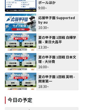
ボールほか
9:00~
応援甲子園 Supported
by au
10:30~
夏の甲子園 1回戦 白樺学
園 - 東日大昌平
13:30~
夏の甲子園 1回戦 日本文
理 - 大分商
16:00~
夏の甲子園 1回戦 英明 -
関東第一
18:30~
今日の予定