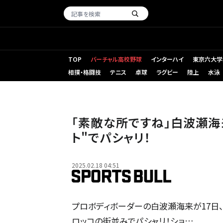
TOP
バーチャル高校野球
インターハイ
東京六大学
相撲・格闘技
テニス
卓球
ラグビー
陸上
水泳
「素敵な所ですね」白波瀬海
ト"でパシャリ！
2025.02.18 04:51
プロボディボーダーの白波瀬海来が17日、
ロッコの街並みでパシャリ！ショ…