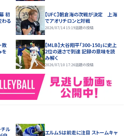
幕 初
【UFC】朝倉海の次戦が決定 上海
変わる
でアオリチロンと対戦
2026/07/14 15:19
話題の投稿
ー敗
【MLB】大谷翔平「300-150」に史上
みを
2位の速さで到達 記録の意味を読
み解く
2026/07/10 17:26
話題の投稿
ーチル
エルムSは前走に注目 ストームキャ
が自