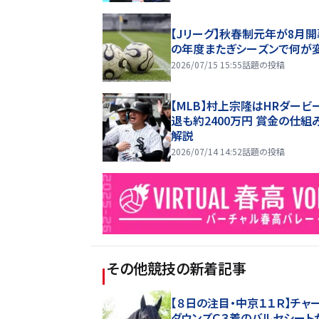
【Jリーグ】秋春制元年が8月開
の年度またぎシーズンで何が
2026/07/15 15:55
話題の投稿
【MLB】村上宗隆はHRダービ
退も約2400万円 賞金の仕組
解説
2026/07/14 14:52
話題の投稿
その他競技
の新着記事
【８日の注目・中京１１Ｒ】チャ
ダウンズＣ３着のバルセシート