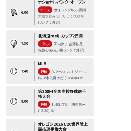
ナショナルバンク・オープン
テニス
女子シングルス3回戦
6:00
大坂なおみ vs. メルテンスほか
(リンクは外部)
北海道meiji カップ2日目
7:30
ゴルフ
国内女子 吉澤柚月、
佐藤心結ら出場(リンクは外部)
MLB
7:40
野球
Dバックス vs. ドジャース
(佐々木先発予定)(10:40)ほか
第108回全国高校野球選手
権大会
8:00
野球
1回戦 英明 - 関東第一
(18:30)ほか
オレゴン2026 U20世界陸上
競技選手権大会