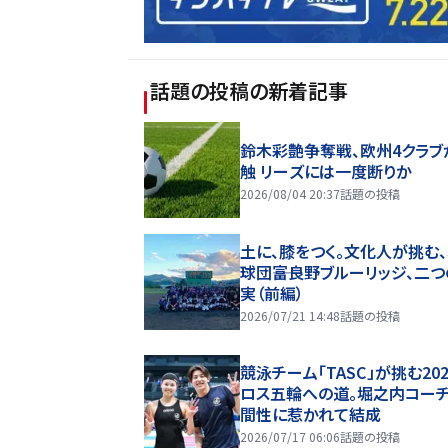
話題の投稿
の新着記事
鈴木彩艶争奪戦、欧州4クラブ
触 リーズには一度断りか
2026/08/04 20:37
話題の投稿
土に、膝をつく。文化人が挑む
球団――富良野ブルーリッジ、二
実（前編）
2026/07/21 14:48
話題の投稿
競泳チーム「TASC」が挑む20
ロス五輪への道。堀之内コー
間性に惹かれて結成
2026/07/17 06:06
話題の投稿