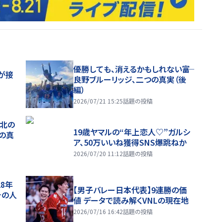
優勝しても、消えるかもしれない――富
が接
良野ブルーリッジ、二つの真実（後
編）
2026/07/21 15:25
話題の投稿
、北の
19歳ヤマルの“年上恋人♡”ガルシ
つの真
ア、50万いいね獲得SNS爆跳ねか
2026/07/20 11:12
話題の投稿
28年
【男子バレー日本代表】9連勝の価
チの人
値 データで読み解くVNLの現在地
2026/07/16 16:42
話題の投稿