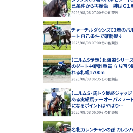
己条件から再始動 姉はＧ１
ステンシア
2026/08/08 07:00
その他競技
チャーチルダウンズC3着のバ
ート 自己条件で確勝期す
2026/08/08 07:00
その他競技
【エルムS予想】北海道シリー
のダート中距離重賞 立ち回り
れる札幌1700m
2026/08/08 06:35
その他競技
【エルムＳ・馬トク最終ジャッジ
ある実績馬テーオーパスワー
になるポイントはやはり…
2026/08/08 06:00
その他競技
名牝カレンチャンの孫 カレン