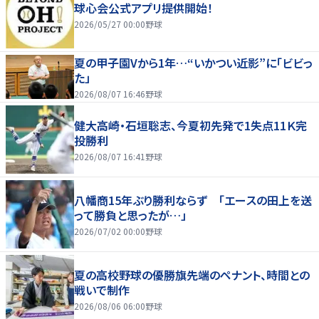
球心会公式アプリ提供開始！
2026/05/27 00:00
野球
夏の甲子園Vから1年…“いかつい近影”に「ビビっ
た」
2026/08/07 16:46
野球
健大高崎・石垣聡志、今夏初先発で1失点11Ｋ完
投勝利
2026/08/07 16:41
野球
八幡商15年ぶり勝利ならず 「エースの田上を送
って勝負と思ったが…」
2026/07/02 00:00
野球
夏の高校野球の優勝旗先端のペナント、時間との
戦いで制作
2026/08/06 06:00
野球