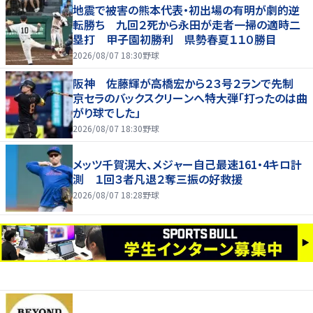
地震で被害の熊本代表・初出場の有明が劇的逆
転勝ち 九回２死から永田が走者一掃の適時二
塁打 甲子園初勝利 県勢春夏１１０勝目
2026/08/07 18:30
野球
阪神 佐藤輝が高橋宏から２３号２ランで先制
京セラのバックスクリーンへ特大弾「打ったのは曲
がり球でした」
2026/08/07 18:30
野球
メッツ千賀滉大、メジャー自己最速161・4キロ計
測 １回３者凡退２奪三振の好救援
2026/08/07 18:28
野球