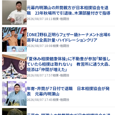
元幕内明瀬山の井筒親方が日本相撲協会を退
職 23年秋場所で引退後、木瀬部屋付きで指導
2026/08/07 18:11
相撲・格闘技
【ONE】野杁正明らフェザー級トーナメント出場６
選手は全員計量・ハイドレーションクリア
2026/08/07 18:08
相撲・格闘技
「夏休み相撲健康体操」に不動豊が参加「緊張し
ていたら相撲は取れない」 教習所に通う大森、
垣添は「仲間が増えた」
2026/08/07 17:57
相撲・格闘技
年寄・井筒が７日付で退職 日本相撲協会が発
表 元幕内明瀬山
2026/08/07 17:45
相撲・格闘技