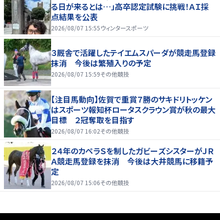
る日が来るとは…」高卒認定試験に挑戦！ＡＩ採
点結果を公表
2026/08/07 15:55
ウィンタースポーツ
３厩舎で活躍したテイエムスパーダが競走馬登録
抹消 今後は繁殖入りの予定
2026/08/07 15:59
その他競技
【注目馬動向】佐賀で重賞７勝のサキドリトッケン
はスポーツ報知杯ロータスクラウン賞が秋の最大
目標 ２冠奪取を目指す
2026/08/07 16:02
その他競技
２４年のカペラＳを制したガビーズシスターがＪＲ
Ａ競走馬登録を抹消 今後は大井競馬に移籍予
定
2026/08/07 15:06
その他競技