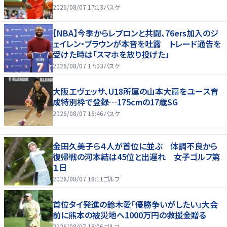
2026/08/07 17:13
バスケ
【NBA】今季からレブロンと共闘、76ers加入のジ
ェイレン・ブラウンが本音を吐露 トレード通告を
受けた時は「スマホを放り投げた」
2026/08/07 17:03
バスケ
大阪エヴェッサ、U18所属の山本大扇をユース育
成特別枠で登録…175cmの17歳SG
2026/08/07 16:46
バスケ
金田久美子ら４人が首位に並ぶ 体調不良から
復帰戦の河本結は45位と出遅れ 女子ゴルフ第
１日
2026/08/07 18:11
ゴルフ
首位タイ発進の鈴木愛「優勝争いがしたい」大会
前に熊本の被災地へ1000万円の救援金贈る
2026/08/07 18:06
ゴルフ