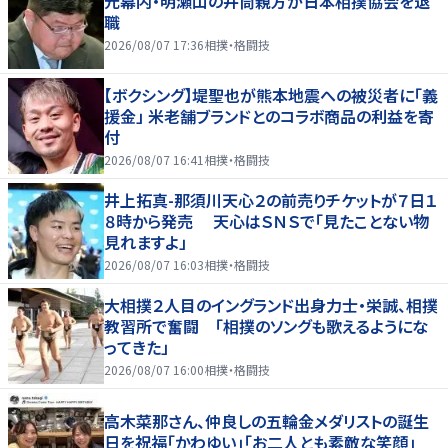
元幕内・明瀬山の井筒親方が日本相撲協会を退
職
2026/08/07 17:36
相撲・格闘技
【ボクシング】堤聖也が熊本地震への被災者に「義
援金」 米老舗ブランドとのコラボ商品の利益を寄
付
2026/08/07 16:41
相撲・格闘技
井上拓真-那須川天心２の前売りチケットが７日１
８時から発売 天心はＳＮＳで「見たことない物
見れますよ」
2026/08/07 16:03
相撲・格闘技
大相撲２人目のイングランド出身力士・栄誠、相撲
教習所で奮闘 「相撲のソングも歌えるようにな
ってきた」
2026/08/07 16:00
相撲・格闘技
高木菜那さん、仲良しの五輪金メダリストの誕生
日を祝福「かわゆい」「お二人とも素敵な笑顔」