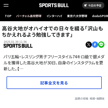
今日の予定
TOP
バーチャル高校野球
インターハイ
東京六大学野球
dodaSPO
（新しいタブ
高谷大地がオハイオでの日々を綴る「沢山も
ちかえれるよう勉強してきます」
2025.01.30 11:36
パリ五輪・レスリング男子フリースタイル74キロ級で銀メダ
ルを獲得した高谷大地が30日、自身のインスタグラムを更
新した。【…
記事全文を見る
話題の投稿
相撲・格闘技