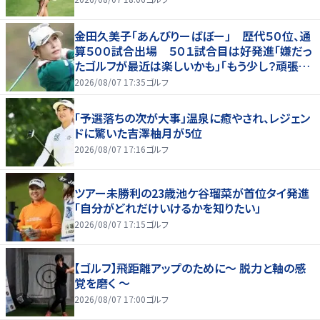
金田久美子「あんびりーばぼー」 歴代５０位、通
算５００試合出場 ５０１試合目は好発進「嫌だっ
たゴルフが最近は楽しいかも」「もう少し？頑張り
たいな」
2026/08/07 17:35
ゴルフ
「予選落ちの次が大事」温泉に癒やされ、レジェン
ドに驚いた吉澤柚月が5位
2026/08/07 17:16
ゴルフ
ツアー未勝利の23歳池ケ谷瑠菜が首位タイ発進
「自分がどれだけいけるかを知りたい」
2026/08/07 17:15
ゴルフ
【ゴルフ】飛距離アップのために～ 脱力と軸の感
覚を磨く ～
2026/08/07 17:00
ゴルフ