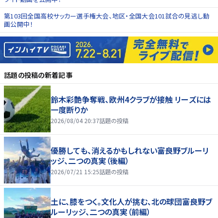
第103回全国高校サッカー選手権大会、地区・全国大会101試合の見逃し動
画公開中！
話題の投稿
の新着記事
鈴木彩艶争奪戦、欧州4クラブが接触 リーズには
一度断りか
2026/08/04 20:37
話題の投稿
優勝しても、消えるかもしれない――富良野ブルーリ
ッジ、二つの真実（後編）
2026/07/21 15:25
話題の投稿
土に、膝をつく。文化人が挑む、北の球団――富良野ブ
ルーリッジ、二つの真実（前編）