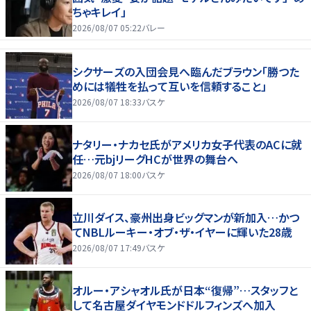
ちゃキレイ」
2026/08/07 05:22
バレー
シクサーズの入団会見へ臨んだブラウン「勝つた
めには犠牲を払って互いを信頼すること」
2026/08/07 18:33
バスケ
ナタリー・ナカセ氏がアメリカ女子代表のACに就
任…元bjリーグHCが世界の舞台へ
2026/08/07 18:00
バスケ
立川ダイス、豪州出身ビッグマンが新加入…かつ
てNBLルーキー・オブ・ザ・イヤーに輝いた28歳
2026/08/07 17:49
バスケ
オルー・アシャオル氏が日本“復帰”…スタッフと
して名古屋ダイヤモンドドルフィンズへ加入