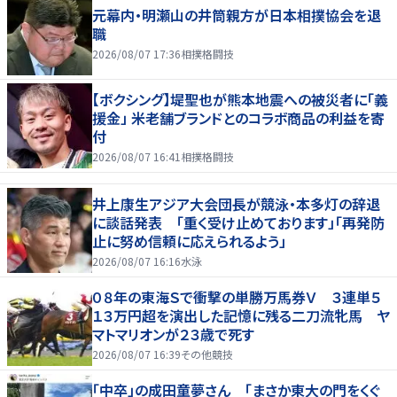
元幕内・明瀬山の井筒親方が日本相撲協会を退
職
2026/08/07 17:36
相撲格闘技
【ボクシング】堤聖也が熊本地震への被災者に「義
援金」 米老舗ブランドとのコラボ商品の利益を寄
付
2026/08/07 16:41
相撲格闘技
井上康生アジア大会団長が競泳・本多灯の辞退
に談話発表 「重く受け止めております」「再発防
止に努め信頼に応えられるよう」
2026/08/07 16:16
水泳
０８年の東海Ｓで衝撃の単勝万馬券Ｖ ３連単５
１３万円超を演出した記憶に残る二刀流牝馬 ヤ
マトマリオンが２３歳で死す
2026/08/07 16:39
その他競技
「中卒」の成田童夢さん 「まさか東大の門をくぐ