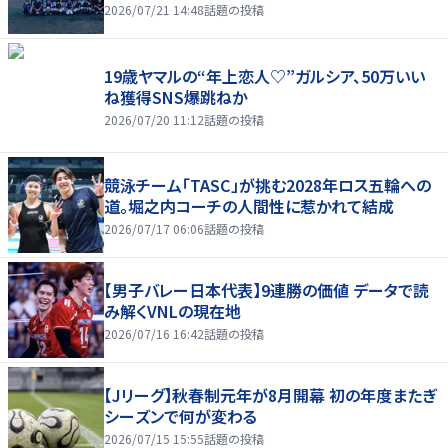
2026/07/21 14:48
話題の投稿
19歳ヤマルの“年上恋人♡”ガルシア、50万いい
ね獲得SNS爆跳ねか
2026/07/20 11:12
話題の投稿
競泳チーム「TASC」が挑む2028年ロス五輪への
道。堀之内コーチの人間性に惹かれて結成
2026/07/17 06:06
話題の投稿
【男子バレー日本代表】9連勝の価値 データで読
み解くVNLの現在地
2026/07/16 16:42
話題の投稿
【Jリーグ】秋春制元年が8月開幕 初の年度またぎ
シーズンで何が変わる
2026/07/15 15:55
話題の投稿