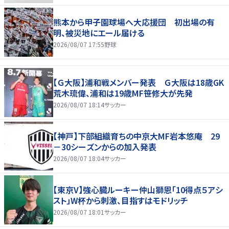
熊本から甲子園球場へ大応援団 初出場の有
明、被災地にエール届ける
2026/08/07 17:55
野球
【Ｇ大阪】浦和戦メンバー発表 Ｇ大阪は18歳GK
荒木琉偉、浦和は19歳MF笹修大が先発
2026/08/07 18:14
サッカー
【神戸】下部組織育ちの中京大MF岩本悠庵 29
－30シーズンからの加入発表
2026/08/07 18:04
サッカー
【東京V】強心臓ルーキー仲山獅恩「10得点５アシ
スト」W杯から刺激、目指すはモドリッチ
2026/08/07 18:01
サッカー