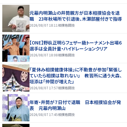
元幕内明瀬山の井筒親方が日本相撲協会を退
職 23年秋場所で引退後、木瀬部屋付きで指導
2026/08/07 18:11
相撲格闘技
【ONE】野杁正明らフェザー級トーナメント出場６
選手は全員計量・ハイドレーションクリア
2026/08/07 18:08
相撲格闘技
「夏休み相撲健康体操」に不動豊が参加「緊張し
ていたら相撲は取れない」 教習所に通う大森、
垣添は「仲間が増えた」
2026/08/07 17:57
相撲格闘技
年寄・井筒が７日付で退職 日本相撲協会が発
表 元幕内明瀬山
2026/08/07 17:45
相撲格闘技