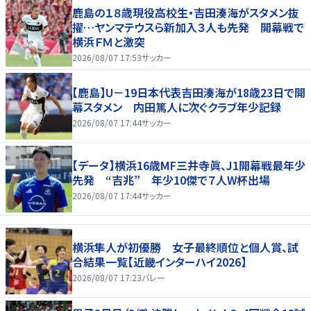
鹿島の１８歳現役高校生・吉田湊海がスタメン抜
擢…ヤンマテウスら新加入３人も先発 開幕戦で
横浜ＦＭと激突
2026/08/07 17:53
サッカー
【鹿島】U－19日本代表吉田湊海が18歳23日で開
幕スタメン 内田篤人に次ぐクラブ年少記録
2026/08/07 17:44
サッカー
【データ】横浜16歳MF三井寺眞、J1開幕戦最年少
先発 “吉兆” 年少10傑で７人W杯出場
2026/08/07 17:44
サッカー
横浜隼人が初優勝 女子最終順位と個人賞、試
合結果一覧【近畿インターハイ2026】
2026/08/07 17:23
バレー