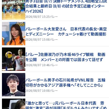
男子3日目（8/7）決勝トーナメント3、4回戦全12試
合結果と最終日（8/8）の試合予定【近畿インター
ハイ2026】
2026/08/07 15:25
バレー
バレーボール大友愛さん 日本代表の長女・美空
とディズニーシー カチューシャ着けて動画撮影
2026/08/07 15:08
バレー
【バレー】佐藤淑乃が乃木坂46ライブ観戦 動画
を公開 メンバーとの対面では固まって話せず
2026/08/07 10:46
バレー
バレーボール男子の石川祐希がVNL報告 五輪
切符がかかるアジア選手権へ「そしてここから」
2026/08/07 10:08
バレー
「誰かと思って…」元バレーボール日本代表 雰
囲気“激変”姿が話題「モデルさんみたいです」「め