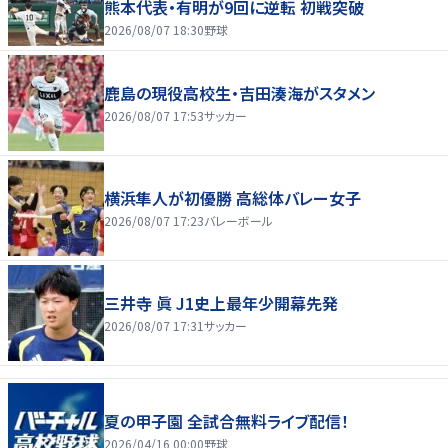
熊本代表・有明が9回に逆転 初戦突破
2026/08/07 18:30
野球
鹿島の現役高校生・吉田湊海がスタメン
2026/08/07 17:53
サッカー
横浜隼人が初優勝 高総体バレー女子
2026/08/07 17:23
バレーボール
三井寺 眞 J1史上最年少開幕先発
2026/08/07 17:31
サッカー
夏の甲子園 全試合無料ライブ配信！
2026/04/16 00:00
野球