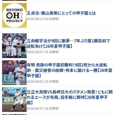
王貞治・栗山英樹にとっての甲子園とは
2026/06/15 00:00
野球
立命館宇治が9回に悪夢…7年ぶり夏1勝目前で
逆転負け【26年夏甲子園】
2026/08/07 18:44
野球
有明 奇跡の甲子園初勝利！9回2死から大逆転
劇…震災被害の故郷・熊本に届ける一勝【26年夏
甲子園】
2026/08/07 18:39
野球
立正大淞南VS長崎日大のスタメン発表！ともに頼
れるエースが先発、投手戦に期待【26年夏甲子
園】
2026/08/07 18:38
野球