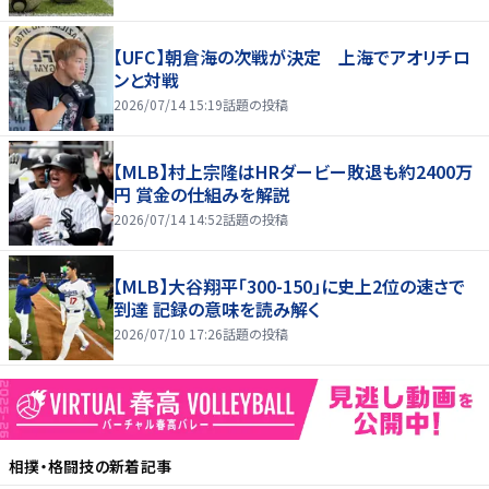
【UFC】朝倉海の次戦が決定 上海でアオリチロ
ンと対戦
2026/07/14 15:19
話題の投稿
【MLB】村上宗隆はHRダービー敗退も約2400万
円 賞金の仕組みを解説
2026/07/14 14:52
話題の投稿
【MLB】大谷翔平「300-150」に史上2位の速さで
到達 記録の意味を読み解く
2026/07/10 17:26
話題の投稿
相撲・格闘技
の新着記事