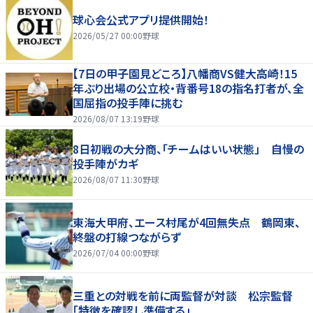
球心会公式アプリ提供開始！
2026/05/27 00:00
野球
【7日の甲子園見どころ】八幡商VS健大高崎！15
年ぶり出場の公立校・背番号18の指名打者が、全
国屈指の投手陣に挑む
2026/08/07 13:19
野球
8日初戦の大分商、「チームはいい状態」 自慢の
投手陣がカギ
2026/08/07 11:30
野球
東海大甲府、エース村尾が4回無失点 鶴岡東、
終盤の打線つながらず
2026/07/04 00:00
野球
三重との対戦を前に両監督が対談 松宗監督
「特徴を確認し準備する」