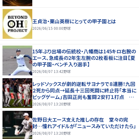
王貞治・栗山英樹にとっての甲子園とは
2026/06/15 00:00
野球
15年ぶり出場の伝統校・八幡商は145キロ右腕の
エース、急成長の2年生左腕の2枚看板に注目【夏
の甲子園・ベンチ入り選手】
2026/08/07 13:42
野球
レッドソックスが劇的逆転サヨナラで８連勝！九回
２死から同点→延長十三回死闘に終止符「本当に
ビッグゲーム」吉田正尚も奮闘２安打１打点 本
拠地熱狂
2026/08/07 13:20
野球
佐野日大エース支えた推しの存在 堂々の完
封…憧れアイドルが「ニュースみていただけたら」
2026/08/07 13:20
野球