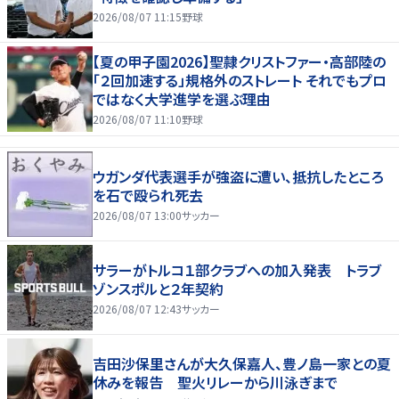
2026/08/07 11:15
野球
【夏の甲子園2026】聖隷クリストファー・高部陸の
「２回加速する」規格外のストレート それでもプロ
ではなく大学進学を選ぶ理由
2026/08/07 11:10
野球
ウガンダ代表選手が強盗に遭い、抵抗したところ
を石で殴られ死去
2026/08/07 13:00
サッカー
サラーがトルコ１部クラブへの加入発表 トラブ
ゾンスポルと２年契約
2026/08/07 12:43
サッカー
吉田沙保里さんが大久保嘉人、豊ノ島一家との夏
休みを報告 聖火リレーから川泳ぎまで