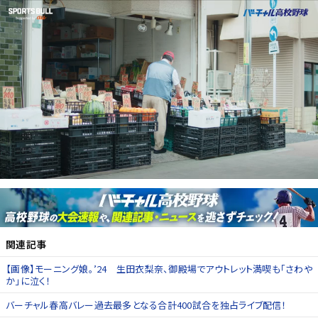
関連記事
【画像】モーニング娘。’24 生田衣梨奈、御殿場でアウトレット満喫も「さわや
か」に泣く！
バーチャル春高バレー過去最多となる合計400試合を独占ライブ配信！