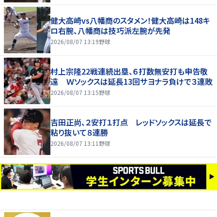
健大高崎vs八幡商のスタメン！健大高崎は148キ
ロ右腕、八幡商は技巧派左腕が先発
2026/08/07 13:19
野球
村上宗隆22戦連続出塁、６打数無安打も申告敬
遠 Ｗソックスは延長13回サヨナラ負けで３連敗
2026/08/07 13:15
野球
吉田正尚、２安打１打点 レッドソックスは延長で
粘り抜いて８連勝
2026/08/07 13:11
野球