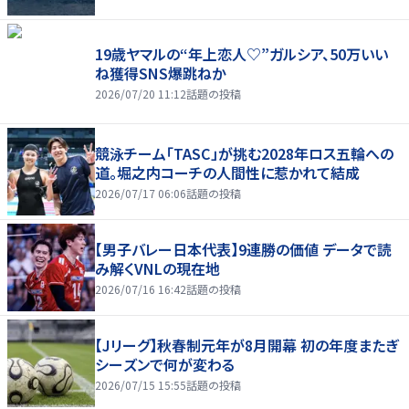
19歳ヤマルの“年上恋人♡”ガルシア、50万いい
ね獲得SNS爆跳ねか
2026/07/20 11:12
話題の投稿
競泳チーム「TASC」が挑む2028年ロス五輪への
道。堀之内コーチの人間性に惹かれて結成
2026/07/17 06:06
話題の投稿
【男子バレー日本代表】9連勝の価値 データで読
み解くVNLの現在地
2026/07/16 16:42
話題の投稿
【Jリーグ】秋春制元年が8月開幕 初の年度またぎ
シーズンで何が変わる
2026/07/15 15:55
話題の投稿