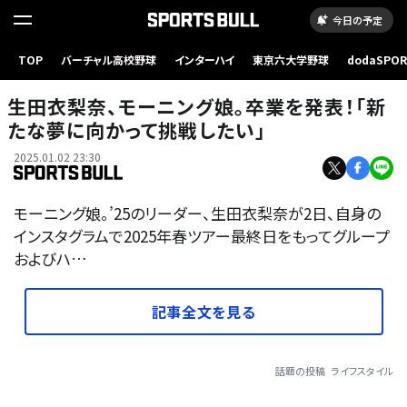
今日の予定
TOP
バーチャル高校野球
インターハイ
東京六大学野球
dodaSPO
（新しいタブ
生田衣梨奈、モーニング娘。卒業を発表！「新
たな夢に向かって挑戦したい」
2025.01.02 23:30
モーニング娘。’25のリーダー、生田衣梨奈が2日、自身の
インスタグラムで2025年春ツアー最終日をもってグループ
およびハ…
記事全文を見る
話題の投稿
ライフスタイル