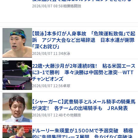
2026/08/07 08:58
相撲格闘技
【競泳】本多灯が人身事故 「危険運転致傷」で起
訴 アジア大会など出場辞退 日本水連が謝罪
「深くお詫び」
2026/08/07 11:34
水泳
22歳・大藤沙月が2年連続8強！ 粘る米国エース
に3−1で勝利 準々決勝は中国勢と激突…WTT
チャンピオンズ
2026/08/07 12:56
卓球
【シャーガーＣ】武豊騎手とルメール騎手の騎乗馬
が決定！ 各チームの出場騎手も ＪＲＡ発表
2026/08/07 12:48
その他競技
ドルーリー朱瑛里が１５００Ｍで予選突破 積極
的に先頭集団でレース展開 危なげなく突破決