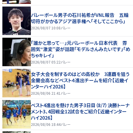
バレーボール男子の石川祐希がVNL報告 五輪
切符がかかるアジア選手権へ「そしてここから」
2026/08/07 10:08
バレー
「誰かと思って…」元バレーボール日本代表 雰
囲気“激変”姿が話題「モデルさんみたいです」「め
ちゃキレイ」
2026/08/07 05:22
バレー
女子大会を制するのはどの高校か 3連覇を狙う
金蘭会高などベスト４進出チームを紹介【近畿イ
ンターハイ2026】
2026/08/06 21:41
バレー
ベスト4進出を懸けた男子3日目（8/7）決勝トーナ
メント3、4回戦全12試合をご紹介【近畿インター
ハイ2026】
2026/08/06 18:44
バレー