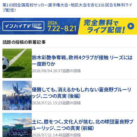
第103回全国高校サッカー選手権大会・地区大会を含む101試合を無料ライ
ブ配信！
話題の投稿
の新着記事
鈴木彩艶争奪戦、欧州4クラブが接触 リーズには
一度断りか
2026/08/04 20:37
話題の投稿
優勝しても、消えるかもしれない――富良野ブルーリ
ッジ、二つの真実（後編）
2026/07/21 15:25
話題の投稿
土に、膝をつく。文化人が挑む、北の球団――富良野ブ
ルーリッジ、二つの真実（前編）
2026/07/21 14:48
話題の投稿