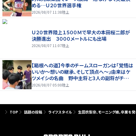
める…Ｕ２０世界選手権
2026/08/07 11:38
陸上
Ｕ２０世界陸上１５００Ｍで早大の本田桜二郎が
決勝進出 ３０００メートルにも出場
2026/08/07 11:07
陸上
【箱根への道】今季のチームスローガンは「覚悟は
いいか～想いの継承、そして頂点へ～」由来はケ
ツメイシの名曲 野中主将と３人の副将がチーム
を引っ張る…夏合宿特集第１弾、国学院大
2026/08/07 05:00
陸上
TOP
話題の投稿
ライフスタイル
生田衣梨奈、モーニング娘。卒業を発