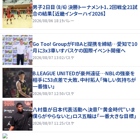
男子2日目（8/6）決勝トーナメント1、2回戦全21試
合の結果【近畿インターハイ2026】
2026/08/06 18:19
バレー
Go Too! GroupがFIBAと提携を締結…愛知で10
月に3x3車いすバスケの国際イベント開催へ
2026/08/07 13:02
バスケ
B.LEAGUE UNITEDが豪州遠征…NBLの強豪を
相手に53点差で大敗、中村拓人「悔しい気持ちが
一番強い」
2026/08/07 12:50
バスケ
八村塁が日本代表活動へ決意「“黄金時代”いま
僕らがやらないと」ロス五輪は「一番大きな目標」
2026/08/07 11:25
バスケ