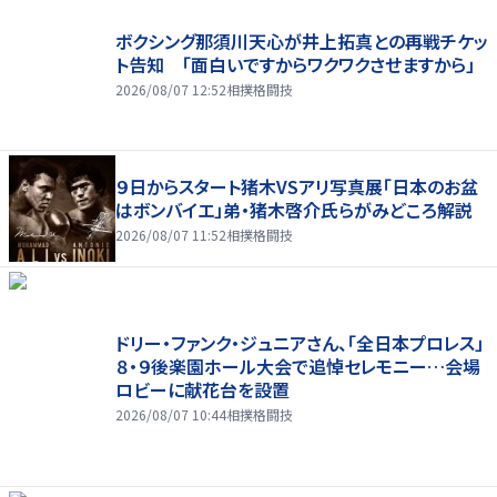
ボクシング那須川天心が井上拓真との再戦チケッ
ト告知 「面白いですからワクワクさせますから」
2026/08/07 12:52
相撲格闘技
９日からスタート猪木VSアリ写真展「日本のお盆
はボンバイエ」弟・猪木啓介氏らがみどころ解説
2026/08/07 11:52
相撲格闘技
ドリー・ファンク・ジュニアさん、「全日本プロレス」
８・９後楽園ホール大会で追悼セレモニー…会場
ロビーに献花台を設置
2026/08/07 10:44
相撲格闘技