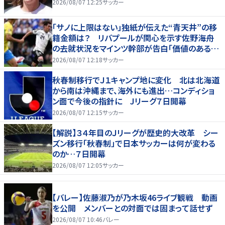
2026/08/07 12:25
サッカー
「サノに上限はない」独紙が伝えた“青天井”の移
籍金額は？ リバプールが関心を示す佐野海舟
の去就状況をマインツ幹部が告白「価値のあるも
のになる」
2026/08/07 12:18
サッカー
秋春制移行でＪ１キャンプ地に変化 北は北海道
から南は沖縄まで、海外にも進出…コンディショ
ン面で今後の指針に Jリーグ７日開幕
2026/08/07 12:15
サッカー
【解説】３４年目のＪリーグが歴史的大改革 シー
ズン移行「秋春制」で日本サッカーは何が変わる
のか…７日開幕
2026/08/07 12:05
サッカー
【バレー】佐藤淑乃が乃木坂46ライブ観戦 動画
を公開 メンバーとの対面では固まって話せず
2026/08/07 10:46
バレー