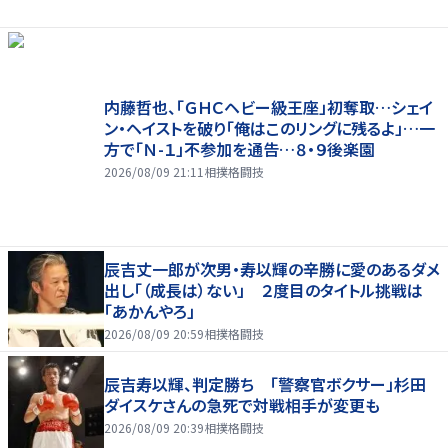
内藤哲也、「ＧＨＣヘビー級王座」初奪取…シェイ
ン・ヘイストを破り「俺はこのリングに残るよ」…一
方で「Ｎ-１」不参加を通告…８・９後楽園
2026/08/09 21:11
相撲格闘技
辰吉丈一郎が次男・寿以輝の辛勝に愛のあるダメ
出し「（成長は）ない」 ２度目のタイトル挑戦は
「あかんやろ」
2026/08/09 20:59
相撲格闘技
辰吉寿以輝、判定勝ち 「警察官ボクサー」杉田
ダイスケさんの急死で対戦相手が変更も
2026/08/09 20:39
相撲格闘技