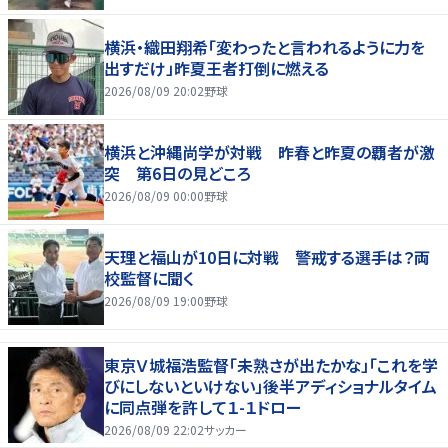
横浜・織田翔希「変わったと言われるように力を
出すだけ」昨夏王者打倒に燃える
2026/08/09 20:02
野球
横浜と沖縄尚学が対戦 昨春と昨夏の覇者が激
突 第6日の見どころ
2026/08/09 00:00
野球
天理と福山が10日に対戦 警戒する選手は？両
校監督に聞く
2026/08/09 19:00
野球
東京Ｖ城福浩監督「未熟さが出たかな」「これを学
びにしないといけない」後半アディショナルタイム
に同点弾を許して１-１ドロー
2026/08/09 22:02
サッカー