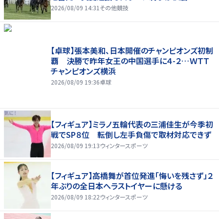
2026/08/09 14:31
その他競技
【卓球】張本美和、日本開催のチャンピオンズ初制
覇 決勝で昨年女王の中国選手に４-２…ＷＴＴ
チャンピオンズ横浜
2026/08/09 19:36
卓球
【フィギュア】ミラノ五輪代表の三浦佳生が今季初
戦でSP８位 転倒し左手負傷で取材対応できず
2026/08/09 19:13
ウィンタースポーツ
【フィギュア】高橋舞が首位発進「悔いを残さず」２
年ぶりの全日本へラストイヤーに懸ける
2026/08/09 18:22
ウィンタースポーツ