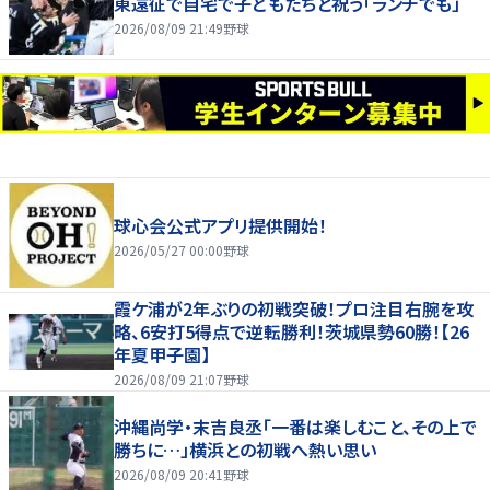
東遠征で自宅で子どもたちと祝う「ランチでも」
2026/08/09 21:49
野球
球心会公式アプリ提供開始！
2026/05/27 00:00
野球
霞ケ浦が2年ぶりの初戦突破！プロ注目右腕を攻
略、6安打5得点で逆転勝利！茨城県勢60勝！【26
年夏甲子園】
2026/08/09 21:07
野球
沖縄尚学・末吉良丞「一番は楽しむこと、その上で
勝ちに…」横浜との初戦へ熱い思い
2026/08/09 20:41
野球