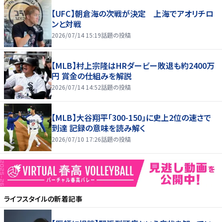
【UFC】朝倉海の次戦が決定 上海でアオリチロ
ンと対戦
2026/07/14 15:19
話題の投稿
【MLB】村上宗隆はHRダービー敗退も約2400万
円 賞金の仕組みを解説
2026/07/14 14:52
話題の投稿
【MLB】大谷翔平「300-150」に史上2位の速さで
到達 記録の意味を読み解く
2026/07/10 17:26
話題の投稿
ライフスタイル
の新着記事