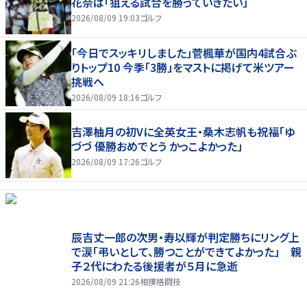
花奈は「狙える試合を勝っていきたい」
2026/08/09 19:03
ゴルフ
「今日でスッキリしました」菅楓華が国内4試合ぶ
りトップ10 今季「3勝」をマストに掲げて米ツアー
挑戦へ
2026/08/09 18:16
ゴルフ
吉澤柚月の初Vに全英女王・桑木志帆も祝福「ゆ
づづ 優勝おめでとう かっこよかった」
2026/08/09 17:26
ゴルフ
辰吉丈一郎の次男・寿以輝が判定勝ちにリング上
で涙「弔いとして、勝つことができてよかった」 親
子２代にわたる後援者が５月に急逝
2026/08/09 21:26
相撲格闘技