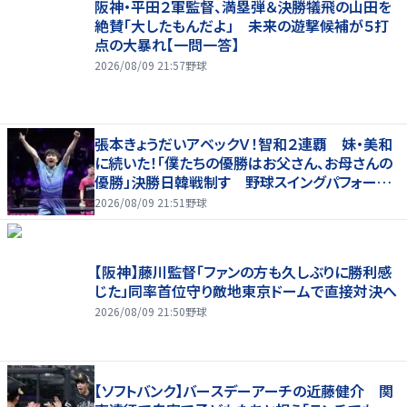
阪神・平田２軍監督、満塁弾＆決勝犠飛の山田を
絶賛「大したもんだよ」 未来の遊撃候補が５打
点の大暴れ【一問一答】
2026/08/09 21:57
野球
張本きょうだいアベックＶ！智和２連覇 妹・美和
に続いた！「僕たちの優勝はお父さん、お母さんの
優勝」決勝日韓戦制す 野球スイングパフォーマ
ンスで歓喜爆発 本音もちらり「妹が先に決めて
2026/08/09 21:51
野球
緊張した」
【阪神】藤川監督「ファンの方も久しぶりに勝利感
じた」同率首位守り敵地東京ドームで直接対決へ
2026/08/09 21:50
野球
【ソフトバンク】バースデーアーチの近藤健介 関