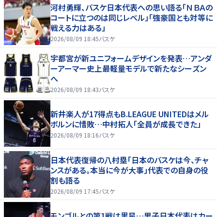
河村勇輝、バスケ日本代表への思い語る「ＮＢＡの
コートに立つのは同じレベル」「強豪国とも対等に
戦える力はある」
2026/08/09 18:45
バスケ
宇都宮が新ユニフォームデザインを発表…アンダ
ーアーマー史上最軽量モデルで新たなシーズン
へ
2026/08/09 18:43
バスケ
新井楽人が17得点もB.LEAGUE UNITEDはメル
ボルンに惜敗…中村拓人「全員が成長できた」
2026/08/09 18:16
バスケ
日本代表復帰の八村塁「日本のバスケは今、チャ
ンスがある。本当に今が大事」代表での自身の役
割も語る
2026/08/09 17:45
バスケ
モンゴルとの第1戦は黒星…男子日本代表はカー