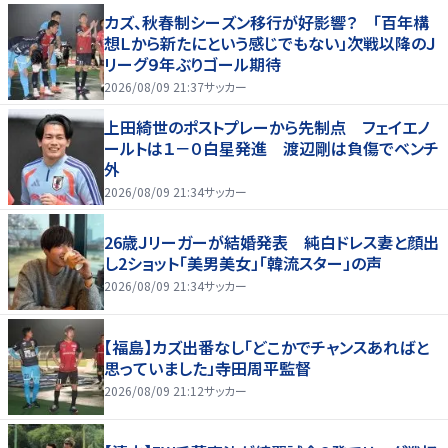
カズ、秋春制シーズン移行が好影響？ 「百年構
想Ｌから新たにという感じでもない」次戦以降のＪ
リーグ９年ぶりゴール期待
2026/08/09 21:37
サッカー
上田綺世のポストプレーから先制点 フェイエノ
ールトは１－０白星発進 渡辺剛は負傷でベンチ
外
2026/08/09 21:34
サッカー
26歳Ｊリーガーが結婚発表 純白ドレス妻と顔出
し2ショット「美男美女」「韓流スター」の声
2026/08/09 21:34
サッカー
【福島】カズ出番なし「どこかでチャンスあればと
思っていました」寺田周平監督
2026/08/09 21:12
サッカー