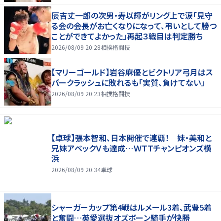
辰吉丈一郎の次男・寿以輝がリング上で涙「見守
る会の会長がお亡くなりになって、弔いとして勝つ
ことができてよかった」再起３戦目は判定勝ち
2026/08/09 20:28
相撲格闘技
【マリーゴールド】岩谷麻優とビクトリア弓月はス
パークラッシュに敗れるも「実質、負けてない」
2026/08/09 20:23
相撲格闘技
【卓球】張本智和、日本開催で連覇！ 妹・美和と
兄妹アベックＶも達成…ＷＴＴチャンピオンズ横
浜
2026/08/09 20:34
卓球
シャーガーカップ第4戦はルメール3着、武豊5着
と奮闘…英愛選抜オズボーン騎手が快勝