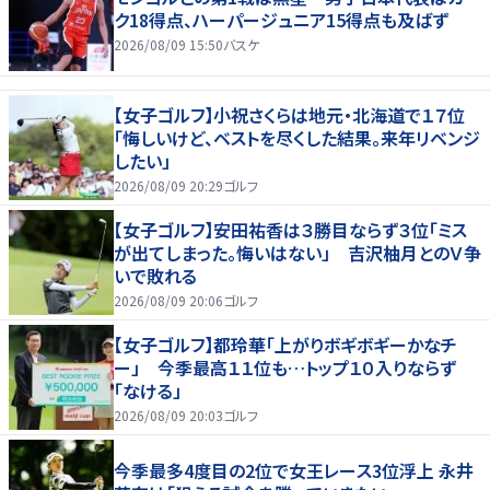
ク18得点、ハーパージュニア15得点も及ばず
2026/08/09 15:50
バスケ
【女子ゴルフ】小祝さくらは地元・北海道で１７位
「悔しいけど、ベストを尽くした結果。来年リベンジ
したい」
2026/08/09 20:29
ゴルフ
【女子ゴルフ】安田祐香は３勝目ならず３位「ミス
が出てしまった。悔いはない」 吉沢柚月とのＶ争
いで敗れる
2026/08/09 20:06
ゴルフ
【女子ゴルフ】都玲華「上がりボギボギーかなチ
ー」 今季最高１１位も…トップ１０入りならず
「なける」
2026/08/09 20:03
ゴルフ
今季最多4度目の2位で女王レース3位浮上 永井