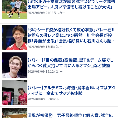
【清水】FW千葉寛汰が練習試合２発でリーグ戦初
出場アピール「良い準備をし続けることが大切」
2026/08/09 21:11
サッカー
「タキシード姿が格好良くて放心状態」バレー石川
祐希らの激レア姿にファン騒然 川合会長が投
稿「鼻血が出る」「会長格好良いし石川さんも超格
好いい」
2026/08/09 16:48
バレー
【バレー】「目の保養」高橋藍、黒Ｔ＆デニム姿でし
がみつく愛犬抱いて海に入るオフショなど披露
2026/08/09 12:12
バレー
【バレー】アルテミス北海道・鳥本香琳、オフはアク
ティブに 余市でサップも体験
2026/08/09 06:00
バレー
清風が初優勝 男子最終順位と個人賞、試合結