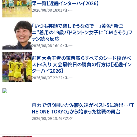
果一覧【近畿インターハイ2026】
2026/08/08 18:01
バレー
「いつも笑顔で楽しそうなので…」黄色“新ユ
ニ”着用の19歳バドミントン女子に「CMきそう」フ
ァン続々反応
2026/08/08 16:10
バレー
前回大会王者の鎮西高らすべてのシード校がベ
スト4入り 大会最終日の勝負の行方は【近畿イン
ターハイ2026】
2026/08/07 22:22
バレー
自力で切り開いた佐藤久遠がベスト5に選出…『T
HE ONE TOKYO』から始まった挑戦の舞台
2026/08/09 19:46
バスケ