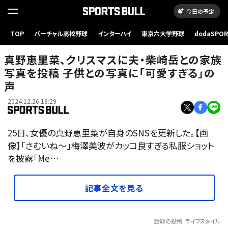
今日の予定
TOP
バーチャル高校野球
インターハイ
東京六大学野球
dodaSPO
（新しいタブ
真野恵里菜、クリスマスに夫・柴崎岳との家族
写真を投稿 子供との写真に「可愛すぎる」の
声
2024.12.26 18:29
25日、女優の真野恵里菜が自身のSNSを更新した。【画
像】「さむいね〜」梅澤美波がカッコ良すぎる私服ショット
を披露「Me…
記事全文を見る
話題の投稿
ライフスタイル