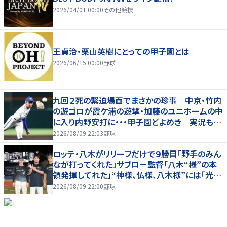
2026/04/01 00:00
その他競技
王貞治・栗山英樹にとっての甲子園とは
2026/06/15 00:00
野球
九回２死の緊迫場面でまさかの珍事 中京・竹内
の遊ゴロが霞ケ浦の遊撃・加藤のユニホームの中
に入り内野安打に・・・甲子園どよめき 実況も驚
き「おっと！」
2026/08/09 22:03
野球
ロッテ・八木がリリーフだけで９勝目「野手のみん
なが打ってくれた」サブロー監督「八木“様”の本
領発揮してれた」“神様、仏様、八木様”には「光栄
です」
2026/08/09 22:00
野球