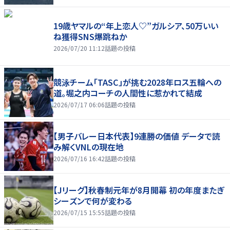
19歳ヤマルの“年上恋人♡”ガルシア、50万いい
ね獲得SNS爆跳ねか
2026/07/20 11:12
話題の投稿
競泳チーム「TASC」が挑む2028年ロス五輪への
道。堀之内コーチの人間性に惹かれて結成
2026/07/17 06:06
話題の投稿
【男子バレー日本代表】9連勝の価値 データで読
み解くVNLの現在地
2026/07/16 16:42
話題の投稿
【Jリーグ】秋春制元年が8月開幕 初の年度またぎ
シーズンで何が変わる
2026/07/15 15:55
話題の投稿