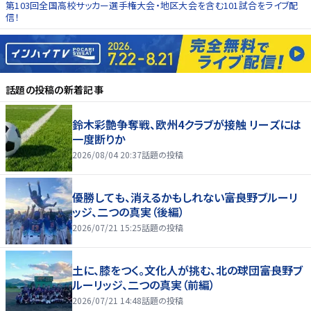
第103回全国高校サッカー選手権大会・地区大会を含む101試合をライブ配
信！
話題の投稿
の新着記事
鈴木彩艶争奪戦、欧州4クラブが接触 リーズには
一度断りか
2026/08/04 20:37
話題の投稿
優勝しても、消えるかもしれない――富良野ブルーリ
ッジ、二つの真実（後編）
2026/07/21 15:25
話題の投稿
土に、膝をつく。文化人が挑む、北の球団――富良野ブ
ルーリッジ、二つの真実（前編）
2026/07/21 14:48
話題の投稿