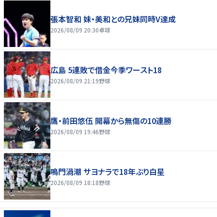
張本智和 妹・美和との兄妹同時V達成
2026/08/09 20:30
卓球
広島 5連敗で借金今季ワースト18
2026/08/09 21:19
野球
鷹・前田悠伍 開幕から無傷の10連勝
2026/08/09 19:46
野球
鳴門渦潮 サヨナラで18年ぶり白星
2026/08/09 18:18
野球