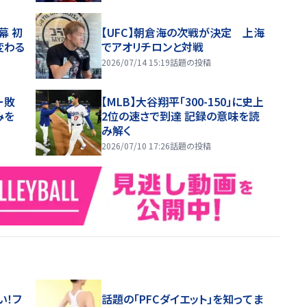
幕 初
【UFC】朝倉海の次戦が決定 上海
変わる
でアオリチロンと対戦
2026/07/14 15:19
話題の投稿
ー敗
【MLB】大谷翔平「300-150」に史上
みを
2位の速さで到達 記録の意味を読
み解く
2026/07/10 17:26
話題の投稿
い！フ
話題の「PFCダイエット」を知ってま