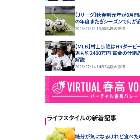
【Jリーグ】秋春制元年が8月開
の年度またぎシーズンで何が
2026/07/15 15:55
話題の投稿
【MLB】村上宗隆はHRダービ
退も約2400万円 賞金の仕組
解説
2026/07/14 14:52
話題の投稿
ライフスタイル
の新着記事
糖分が気になるけれど食べた