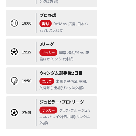
ンクは外部)
プロ野球
18:00
野球
DeNA vs. 広島、日本ハ
ム vs. 楽天ほか
Jリーグ
19:25
サッカー
開幕 横浜FM vs. 鹿
島ほか(リンクは外部)
ウィンダム選手権2日目
19:50
ゴルフ
米国男子 松山英樹、
久常涼ら出場(リンクは外部)
ジュピラー・プロ・リーグ
サッカー
クラブ・ブルージュ v
27:45
s. コルトレイク(倍井謙)(リンクは
外部)