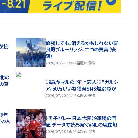
優勝しても、消えるかもしれない――富
が接
良野ブルーリッジ、二つの真実（後
編）
2026/07/21 15:25
話題の投稿
、北の
19歳ヤマルの“年上恋人♡”ガルシ
つの真
ア、50万いいね獲得SNS爆跳ねか
2026/07/20 11:12
話題の投稿
28年
【男子バレー日本代表】9連勝の価
チの人
値 データで読み解くVNLの現在地
2026/07/16 16:42
話題の投稿