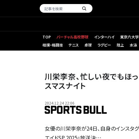
TOP
バーチャル高校野球
インターハイ
東京六大学
相撲・格闘技
テニス
卓球
ラグビー
陸上
水泳
川栄李奈、忙しい夜でもほ
スマスナイト
2024.12.24 22:06
女優の川栄李奈が24日、自身のインスタグ
エイドSP 2025』放送決…