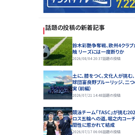
話題の投稿
の新着記事
鈴木彩艶争奪戦、欧州4クラブ
触 リーズには一度断りか
2026/08/04 20:37
話題の投稿
土に、膝をつく。文化人が挑む
球団――富良野ブルーリッジ、二
実（前編）
2026/07/21 14:48
話題の投稿
競泳チーム「TASC」が挑む20
ロス五輪への道。堀之内コー
間性に惹かれて結成
2026/07/17 06:06
話題の投稿