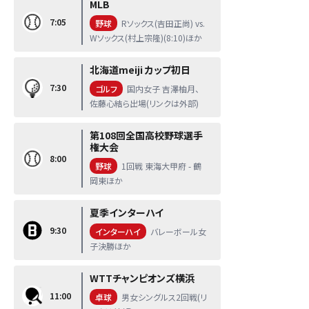
MLB
7:05
野球
Rソックス(吉田正尚) vs.
Wソックス(村上宗隆)(8:10)ほか
北海道meiji カップ初日
7:30
ゴルフ
国内女子 吉澤柚月、
佐藤心結ら出場(リンクは外部)
第108回全国高校野球選手
権大会
8:00
野球
1回戦 東海大甲府 - 鶴
岡東ほか
夏季インターハイ
9:30
インターハイ
バレーボール女
子決勝ほか
WTTチャンピオンズ横浜
11:00
卓球
男女シングルス2回戦(リ