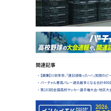
関連記事
【画像】川栄李奈、「連日頑張った〜！」笑顔のピー
バーチャル春高バレー過去最多となる合計400
第103回全国高校サッカー選手権大会・地区大会