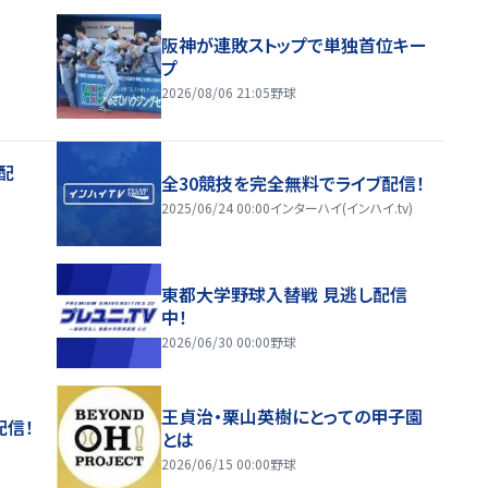
阪神が連敗ストップで単独首位キー
プ
2026/08/06 21:05
野球
配
全30競技を完全無料でライブ配信！
2025/06/24 00:00
インターハイ(インハイ.tv)
東都大学野球入替戦 見逃し配信
中！
2026/06/30 00:00
野球
王貞治・栗山英樹にとっての甲子園
配信！
とは
2026/06/15 00:00
野球