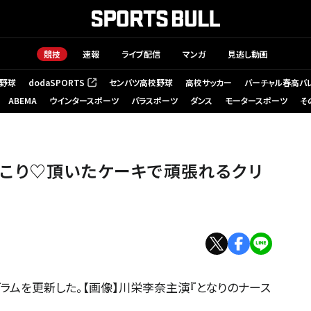
競技
速報
ライブ配信
マンガ
見逃し動画
野球
dodaSPORTS
センバツ高校野球
高校サッカー
バーチャル春高バ
（新しいタブで開く）
ABEMA
ウインタースポーツ
パラスポーツ
ダンス
モータースポーツ
そ
っこり♡頂いたケーキで頑張れるクリ
ラムを更新した。【画像】川栄李奈主演『となりのナース