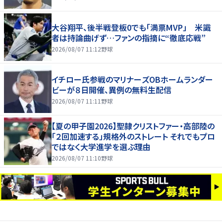
大谷翔平、後半戦登板0でも「満票MVP」 米識
者は持論曲げず…ファンの指摘に“徹底応戦”
2026/08/07 11:12
野球
イチロー氏参戦のマリナーズOBホームランダー
ビーが８日開催、異例の無料生配信
2026/08/07 11:11
野球
【夏の甲子園2026】聖隷クリストファー・高部陸の
「２回加速する」規格外のストレート それでもプロ
ではなく大学進学を選ぶ理由
2026/08/07 11:10
野球