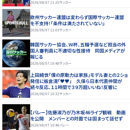
もエール！
2026/08/07 11:25
サッカー
欧州サッカー連盟は変わらず国際サッカー連盟
を不支持！「条件は満たされていない」
2026/08/07 11:03
サッカー
韓国サッカー協会、Ｗ杯、五輪予選など担当の外
国人審判員に不適切な性接待 同国メディアが
報じる
2026/08/07 10:48
サッカー
上田綺世「僕の原動力は家族」モデル妻との２ショ
発信に板倉滉「♥♥」 久保ら日本代表仲間が
続々反応、１１時間で３９万超いいね！反響に
2026/08/07 10:32
サッカー
【バレー】佐藤淑乃が乃木坂46ライブ観戦 動画
を公開 メンバーとの対面では固まって話せず
2026/08/07 10:46
バレー