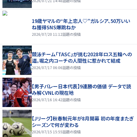
2026/07/21 14:48
話題の投稿
19歳ヤマルの“年上恋人♡”ガルシア、50万いい
ね獲得SNS爆跳ねか
2026/07/20 11:12
話題の投稿
競泳チーム「TASC」が挑む2028年ロス五輪への
道。堀之内コーチの人間性に惹かれて結成
2026/07/17 06:06
話題の投稿
【男子バレー日本代表】9連勝の価値 データで読
み解くVNLの現在地
2026/07/16 16:42
話題の投稿
【Jリーグ】秋春制元年が8月開幕 初の年度またぎ
シーズンで何が変わる
2026/07/15 15:55
話題の投稿