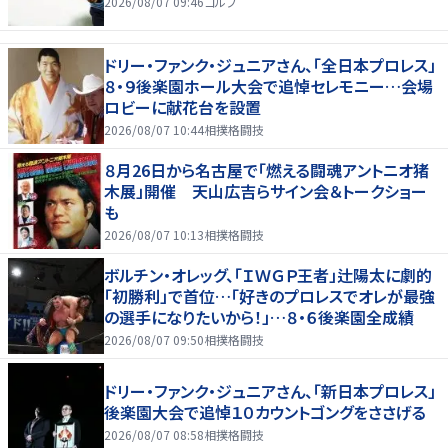
2026/08/07 09:46
ゴルフ
ドリー・ファンク・ジュニアさん、「全日本プロレス」
８・９後楽園ホール大会で追悼セレモニー…会場
ロビーに献花台を設置
2026/08/07 10:44
相撲格闘技
８月26日から名古屋で「燃える闘魂アントニオ猪
木展」開催 天山広吉らサイン会＆トークショー
も
2026/08/07 10:13
相撲格闘技
ボルチン・オレッグ、「ＩＷＧＰ王者」辻陽太に劇的
「初勝利」で首位…「好きのプロレスでオレが最強
の選手になりたいから！」…８・６後楽園全成績
2026/08/07 09:50
相撲格闘技
ドリー・ファンク・ジュニアさん、「新日本プロレス」
後楽園大会で追悼１０カウントゴングをささげる
2026/08/07 08:58
相撲格闘技