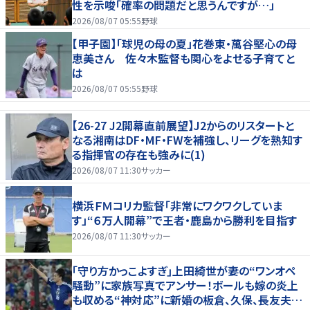
性を示唆「確率の問題だと思うんですが…」
2026/08/07 05:55
野球
【甲子園】「球児の母の夏」花巻東・萬谷堅心の母
恵美さん 佐々木監督も関心をよせる子育てと
は
2026/08/07 05:55
野球
【26-27 J2開幕直前展望】J2からのリスタートと
なる湘南はDF・MF・FWを補強し、リーグを熟知す
る指揮官の存在も強みに(1)
2026/08/07 11:30
サッカー
横浜ＦＭコリカ監督「非常にワクワクしていま
す」“６万人開幕”で王者・鹿島から勝利を目指す
2026/08/07 11:30
サッカー
｢守り方かっこよすぎ｣上田綺世が妻の“ワンオペ
騒動”に家族写真でアンサー！ボールも嫁の炎上
も収める“神対応”に新婚の板倉、久保、長友夫妻