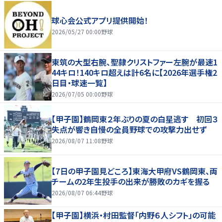
球心会公式アプリ提供開始！
2026/05/27 00:00
野球
東筑の大型右腕、聖隷クリストファー左腕が最速1
44キロ！140キロ超えは計6名に【2026年選手権2
日目・球速一覧】
2026/07/05 00:00
野球
【甲子園】鶴岡東２年ぶりの夏の白星逃す 初回３
失点が響き自慢の全員野球での攻撃力出せず
2026/08/07 11:08
野球
【7日の甲子園見どころ】東海大甲府VS鶴岡東、両
チームの2年生投手の出来が勝敗のカギを握る
2026/08/07 06:44
野球
【甲子園】横浜・村田監督「内野６人シフト」の可能