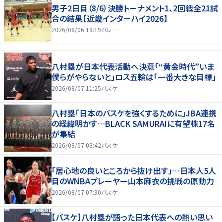
男子2日目（8/6）決勝トーナメント1、2回戦全21試
合の結果【近畿インターハイ2026】
2026/08/06 18:19
バレー
八村塁が日本代表活動へ決意「“黄金時代”いま
僕らがやらないと」ロス五輪は「一番大きな目標」
2026/08/07 11:25
バスケ
八村塁「日本のバスケを強くするために」JBA連携
の経緯明かす…BLACK SAMURAIに有望株17名
が集結
2026/08/07 08:42
バスケ
「居心地の良いところから抜け出す」…日本人5人
目のWNBAプレーヤー山本麻衣の挑戦の原動力
2026/08/07 07:30
バスケ
【バスケ】八村塁が語った日本代表への熱い思い