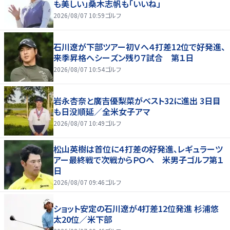
も美しい」桑木志帆も「いいね」
2026/08/07 10:59
ゴルフ
石川遼が下部ツアー初Ｖへ４打差12位で好発進、
来季昇格へシーズン残り７試合 第１日
2026/08/07 10:54
ゴルフ
岩永杏奈と廣吉優梨菜がベスト32に進出 3日目
も日没順延／全米女子アマ
2026/08/07 10:49
ゴルフ
松山英樹は首位に４打差の好発進、レギュラーツ
アー最終戦で次戦からＰＯへ 米男子ゴルフ第１
日
2026/08/07 09:46
ゴルフ
ショット安定の石川遼が4打差12位発進 杉浦悠
太20位／米下部