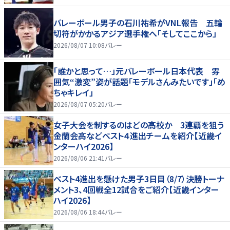
バレーボール男子の石川祐希がVNL報告 五輪
切符がかかるアジア選手権へ「そしてここから」
2026/08/07 10:08
バレー
「誰かと思って…」元バレーボール日本代表 雰
囲気“激変”姿が話題「モデルさんみたいです」「め
ちゃキレイ」
2026/08/07 05:20
バレー
女子大会を制するのはどの高校か 3連覇を狙う
金蘭会高などベスト４進出チームを紹介【近畿イ
ンターハイ2026】
2026/08/06 21:41
バレー
ベスト4進出を懸けた男子3日目（8/7）決勝トーナ
メント3、4回戦全12試合をご紹介【近畿インター
ハイ2026】
2026/08/06 18:44
バレー