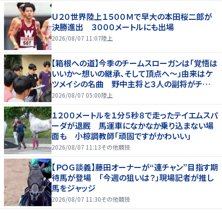
Ｕ２０世界陸上１５００Ｍで早大の本田桜二郎が
決勝進出 ３０００メートルにも出場
2026/08/07 11:07
陸上
【箱根への道】今季のチームスローガンは「覚悟は
いいか～想いの継承、そして頂点へ～」由来はケ
ツメイシの名曲 野中主将と３人の副将がチーム
を引っ張る…夏合宿特集第１弾、国学院大
2026/08/07 05:00
陸上
１２００メートルを１分５秒８で走ったテイエムスパ
ーダが退厩 馬運車になかなか乗り込まない場
面も 小椋調教師「頑固ですがかわいい」
2026/08/07 11:13
その他競技
【ＰＯＧ談義】藤田オーナーが“連チャン”目指す期
待馬が登場 「今週の狙いは？」現場記者が推し
馬をジャッジ
2026/08/07 11:30
その他競技