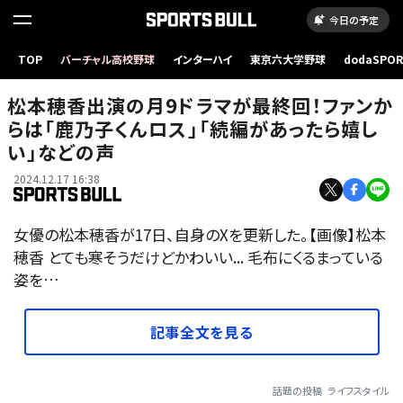
今日の予定
TOP
バーチャル高校野球
インターハイ
東京六大学野球
dodaSPO
（新しいタブ
松本穂香出演の月9ドラマが最終回！ファンか
らは「鹿乃子くんロス」「続編があったら嬉し
い」などの声
2024.12.17 16:38
女優の松本穂香が17日、自身のXを更新した。【画像】松本
穂香 とても寒そうだけどかわいい... 毛布にくるまっている
姿を…
記事全文を見る
話題の投稿
ライフスタイル