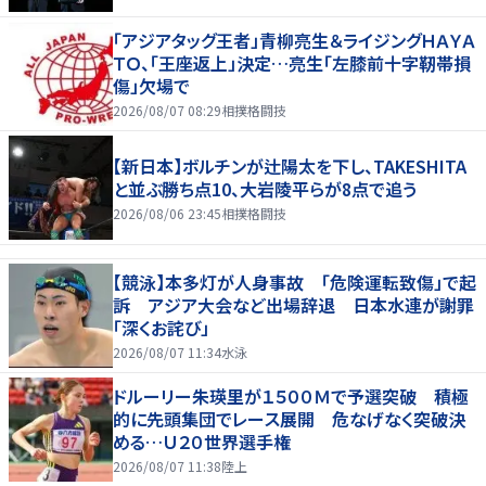
「アジアタッグ王者」青柳亮生＆ライジングＨＡＹＡ
ＴＯ、「王座返上」決定…亮生「左膝前十字靭帯損
傷」欠場で
2026/08/07 08:29
相撲格闘技
【新日本】ボルチンが辻陽太を下し、TAKESHITA
と並ぶ勝ち点10、大岩陵平らが8点で追う
2026/08/06 23:45
相撲格闘技
【競泳】本多灯が人身事故 「危険運転致傷」で起
訴 アジア大会など出場辞退 日本水連が謝罪
「深くお詫び」
2026/08/07 11:34
水泳
ドルーリー朱瑛里が１５００Ｍで予選突破 積極
的に先頭集団でレース展開 危なげなく突破決
める…Ｕ２０世界選手権
2026/08/07 11:38
陸上