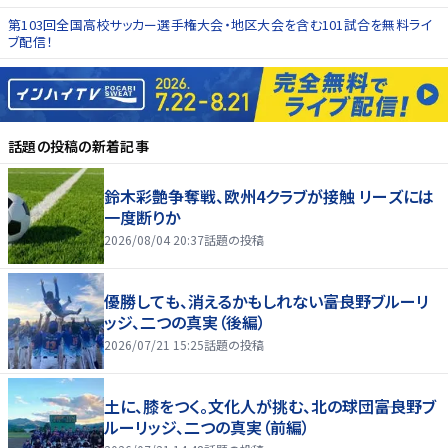
第103回全国高校サッカー選手権大会・地区大会を含む101試合を無料ライ
ブ配信！
話題の投稿
の新着記事
鈴木彩艶争奪戦、欧州4クラブが接触 リーズには
一度断りか
2026/08/04 20:37
話題の投稿
優勝しても、消えるかもしれない――富良野ブルーリ
ッジ、二つの真実（後編）
2026/07/21 15:25
話題の投稿
土に、膝をつく。文化人が挑む、北の球団――富良野ブ
ルーリッジ、二つの真実（前編）