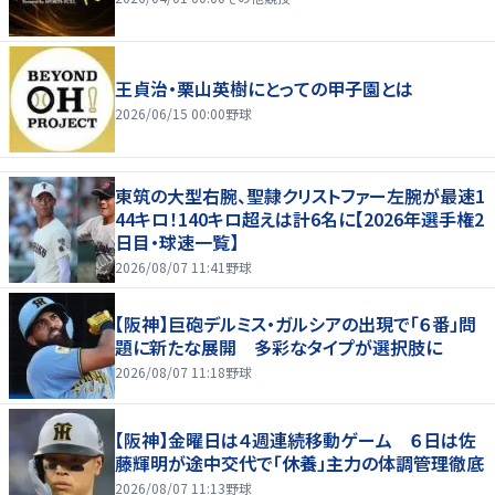
王貞治・栗山英樹にとっての甲子園とは
2026/06/15 00:00
野球
東筑の大型右腕、聖隷クリストファー左腕が最速1
44キロ！140キロ超えは計6名に【2026年選手権2
日目・球速一覧】
2026/08/07 11:41
野球
【阪神】巨砲デルミス・ガルシアの出現で「６番」問
題に新たな展開 多彩なタイプが選択肢に
2026/08/07 11:18
野球
【阪神】金曜日は４週連続移動ゲーム ６日は佐
藤輝明が途中交代で「休養」主力の体調管理徹底
2026/08/07 11:13
野球