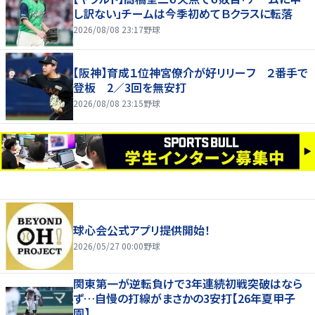
し訳ない」チームは今季初めてＢクラスに転落
2026/08/08 23:17
野球
【阪神】育成１位神宮僚介が好リリーフ ２番手で
登板 2／3回を無安打
2026/08/08 23:15
野球
球心会公式アプリ提供開始！
2026/05/27 00:00
野球
関東第一が逆転負けで3年連続初戦突破はなら
ず…自慢の打線がまさかの3安打【26年夏甲子
園】