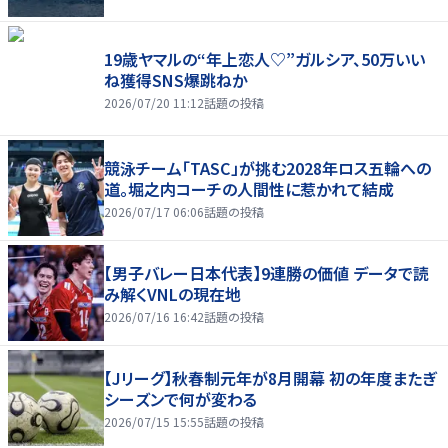
19歳ヤマルの“年上恋人♡”ガルシア、50万いい
ね獲得SNS爆跳ねか
2026/07/20 11:12
話題の投稿
競泳チーム「TASC」が挑む2028年ロス五輪への
道。堀之内コーチの人間性に惹かれて結成
2026/07/17 06:06
話題の投稿
【男子バレー日本代表】9連勝の価値 データで読
み解くVNLの現在地
2026/07/16 16:42
話題の投稿
【Jリーグ】秋春制元年が8月開幕 初の年度またぎ
シーズンで何が変わる
2026/07/15 15:55
話題の投稿