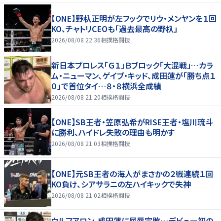
【ONE】野杁正明が左フックでリウ・メンヤンを１回
KO、チャトリCEOも「過去最高の野杁」
2026/08/08 22:36
相撲格闘技
新日本プロレス「Ｇ１」Ｂブロック「大混戦」…カラ
ム・ニューマン、ゲイブ・キッド、成田蓮が「勝ち点１
０」で首位タイ…８・８横浜全成績
2026/08/08 21:20
相撲格闘技
【ONE】SB王者・笠原弘希がRISE王者・塩川琉斗
に勝利、ハイドレ失敗の理由も明かす
2026/08/08 21:03
相撲格闘技
【ONE】元SB王者の海人がまさかの２戦連続１回
KO負け、シアサラニの左ハイキックで失神
2026/08/08 21:02
相撲格闘技
ウルフアロン、成田蓮に屈辱完敗…デビュー初の