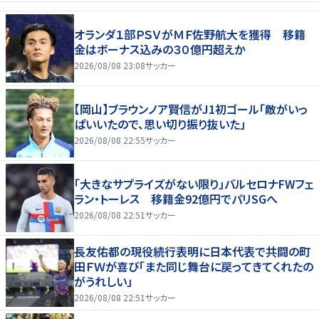
オランダ１部ＰＳＶがＭＦ佐野航大を獲得 移籍
金はボーナス込みの３０億円超えか
2026/08/08 23:08
サッカー
【岡山】ブラウンノア賢信がJ1初ゴール「敵がいっ
ぱいいたので、思い切り振り抜いた」
2026/08/08 22:55
サッカー
「大きなサプライズがない限り」バルセロナFWフェ
ラン・トーレス 移籍金92億円でパリSGへ
2026/08/08 22:51
サッカー
長友佑都の現役続行表明に日本代表で共闘の町
田ＦＷが喜び「また同じ舞台に戻ってきてくれたの
がうれしい」
2026/08/08 22:51
サッカー