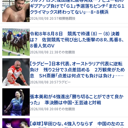
ギブアップ負けで「Ｇ１」予選落ちピンチ「まだＧ１
クライマックス終わってない」…８・８横浜
2026/08/08 20:57
相撲格闘技
令和８年８月８日 競馬で枠連（８）－（８）決着
は？ 佐賀競馬で飛び出した衝撃の８Ｒ、馬番８、
８番人気のＶ
2026/08/08 21:38
その他競技
【ラグビー】日本代表、オーストラリア代表に逆転
負け 残り２分で３点差詰める ２万観衆がため
息 ＳＨ斎藤「点差は何点でも負けは負け」…前
半にＳＯ伊藤龍が先制トライ、３２ー３５で惜敗
2026/08/08 20:57
ラグビー
張本美和が４強進出「勝ち切ることができて良か
った」 準決勝は中国・王芸迪と対戦
2026/08/08 20:08
その他競技
【卓球】早田ひな、４強入りならず 中国の左のエ