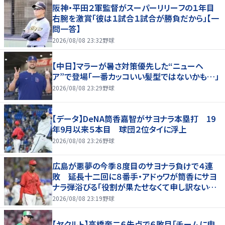
阪神・平田２軍監督がスーパーリリーフの１年目
右腕を激賞「彼は１試合１試合が勝負だから」【一
問一答】
2026/08/08 23:32
野球
【中日】マラーが暑さ対策優先した“ニューヘ
ア”で登場「一番カッコいい髪型ではないかも…」
2026/08/08 23:29
野球
【データ】DeNA筒香嘉智がサヨナラ本塁打 19
年9月以来５本目 球団２位タイに浮上
2026/08/08 23:26
野球
広島が悪夢の今季８度目のサヨナラ負けで４連
敗 延長十二回に８番手・アドゥワが筒香にサヨ
ナラ弾浴びる「役割が果たせなくて申し訳ないで
す」
2026/08/08 23:19
野球
【ヤクルト】高橋奎二６失点で６敗目「チームに申