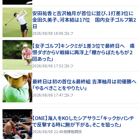
安田祐香と吉沢柚月が首位に並び、1打差3位に
金田久美子、河本結は17位 国内女子ゴルフ第2
日
2026/08/08 18:06
ゴルフ
【女子ゴルフ】キンクミが１差３位で最終日へ 痛
恨ダボからＶ戦線に再浮上「棚からぼたもちが２
回あった」
2026/08/08 17:52
ゴルフ
最終日は初の首位＆最終組 吉澤柚月は初優勝へ
「やるべきことをやりたい」
2026/08/08 17:47
ゴルフ
【ONE】海人をKOしたシアサラニ「キックかパンチ
で反撃する時に腕が下がる。そこを狙った」
2026/08/08 22:48
相撲格闘技