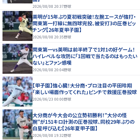
2026/08/08 20:37
野球
英明が15年ぶり夏初戦突破！左腕エースが強打・
関東第一打線に無四球完投、被安打3の圧巻ピッ
チング【26年夏甲子園】
2026/08/08 20:35
野球
関東第一vs英明は前半終了で1対1の好ゲーム！
ハイレベルな攻防に「1回戦で当たるのはもったい
ない」とファン感嘆
2026/08/08 20:04
野球
【甲子園】強心臓！大分商・プロ注目の平田玲翔
「楽しい場面作ってくれた」ピンチで救援圧巻投球
2026/06/23 00:00
野球
大分商が今大会の公立勢初勝利！"大分の怪
腕"が151キロ計測の圧巻投球、同校29年ぶりの
白星呼び込む【26年夏甲子園】
2026/08/08 19:32
野球