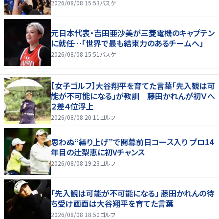
2026/08/08 15:53
バスケ
元日本代表・吉田亜沙美が三菱電機のキャプテン
に就任…「世界で最も結束力のあるチームへ」
2026/08/08 15:51
バスケ
【女子ゴルフ】大谷翔平を育てた言葉「先入観は可
能が不可能になる」が教訓 藤田かれんが初Ｖへ
２差４位浮上
2026/08/08 20:11
ゴルフ
思わぬ“繰り上げ”で開幕前日コース入り プロ14
年目の辻梨恵に初Vチャンス
2026/08/08 19:23
ゴルフ
「先入観は可能が不可能になる」 藤田かれんの待
ち受け画面は大谷翔平を育てた言葉
2026/08/08 18:50
ゴルフ