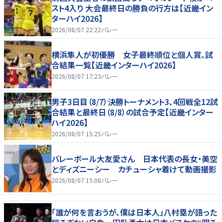
スト4入り 大会最終日の勝負の行方は【近畿イン
ターハイ2026】
2026/08/07 22:22
バレー
横浜隼人が初優勝 女子最終順位と個人賞、試
合結果一覧【近畿インターハイ2026】
2026/08/07 17:23
バレー
男子3日目（8/7）決勝トーナメント3、4回戦全12試
合結果と最終日（8/8）の試合予定【近畿インター
ハイ2026】
2026/08/07 15:25
バレー
バレーボール大友愛さん 日本代表の長女・美空
とディズニーシー カチューシャ着けて動画撮影
2026/08/07 15:08
バレー
「誰が何を言おうが、僕は日本人」八村塁が語った