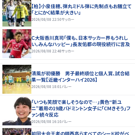
【柏】小泉佳穂、弾丸ミドル弾に先制点もお膳立て
「とにかく結果が大きい」
2026/08/08 22:50
サッカー
Ｃ大阪香川真司「僕も、日本サッカー界もうれし
い。みんなハッピー」長友佑都の現役続行に言及
2026/08/08 22:48
サッカー
清風が初優勝 男子最終順位と個人賞、試合結
果一覧【近畿インターハイ2026】
2026/08/08 18:01
バレー
「いつも笑顔で楽しそうなので…」黄色“新ユ
ニ”着用の19歳バドミントン女子に「CMきそう」フ
ァン続々反応
2026/08/08 16:10
バレー
前回大会王者の鎮西高らすべてのシード校がベ