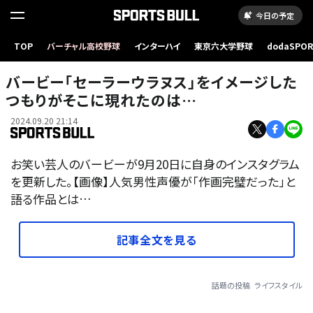
今日の予定
TOP
バーチャル高校野球
インターハイ
東京六大学野球
dodaSPO
（新しいタブ
バービー「セーラーウラヌス」をイメージした
つもりがそこに現れたのは…
2024.09.20 21:14
お笑い芸人のバービーが9月20日に自身のインスタグラム
を更新した。【画像】人気男性声優が「作画完璧だった」と
語る作品とは…
記事全文を見る
話題の投稿
ライフスタイル