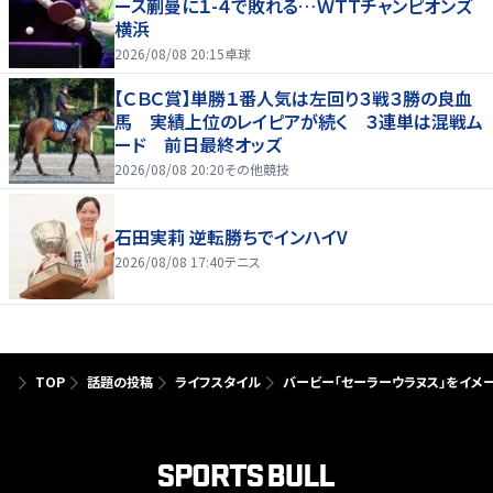
ース蒯曼に１-４で敗れる…ＷＴＴチャンピオンズ
横浜
2026/08/08 20:15
卓球
【ＣＢＣ賞】単勝１番人気は左回り３戦３勝の良血
馬 実績上位のレイピアが続く ３連単は混戦ム
ード 前日最終オッズ
2026/08/08 20:20
その他競技
石田実莉 逆転勝ちでインハイV
2026/08/08 17:40
テニス
TOP
話題の投稿
ライフスタイル
バービー「セーラーウラヌス」をイメ