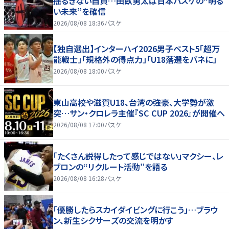
揺るぎない自負…田臥勇太は日本バスケの“明る
い未来”を確信
2026/08/08 18:36
バスケ
【独自選出】インターハイ2026男子ベスト5「超万
能戦士」「規格外の得点力」「U18落選をバネに」
2026/08/08 18:00
バスケ
東山高校や滋賀U18、台湾の強豪、大学勢が激
突…サン・クロレラ主催『SC CUP 2026』が開催へ
2026/08/08 17:00
バスケ
「たくさん説得したって感じではない」マクシー、レ
ブロンの“リクルート活動”を語る
2026/08/08 16:28
バスケ
「優勝したらスカイダイビングに行こう」…ブラウ
ン、新生シクサーズの交流を明かす