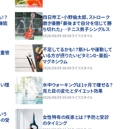
！？
四日市工・小野倫太郎、ストローク
機能
磨き優勝「最後まで自分を信じて勝
ち切れた」…テニス男子シングルス
2026/08/09 08:56
ライフスタイル
不足してるかも！？筋トレや運動して
体重管
いる方が摂りたいビタミンD・亜鉛・
マグネシウム
2026/08/09 06:00
ライフスタイル
ない理
水中ウォーキングは1ヶ月で痩せる？
見た目の変化とダイエット効果
2026/08/09 05:00
ライフスタイル
いう
女性特有の疾患とは？予防と受診
めの受
のタイミング