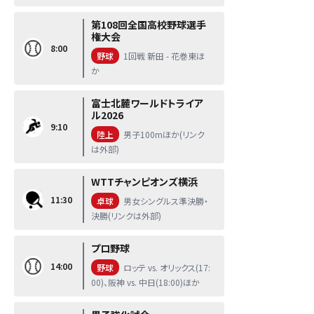
第108回全国高校野球選手
権大会
8:00
野球
1回戦 新田 - 花巻東ほ
か
富士北麓ワールドトライア
ル2026
9:10
陸上
男子100mほか(リンク
は外部)
WTTチャンピオンズ横浜
11:30
卓球
男女シングルス準決勝・
決勝(リンクは外部)
プロ野球
14:00
野球
ロッテ vs. オリックス(17:
00)、阪神 vs. 中日(18:00)ほか