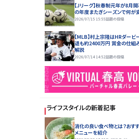
【Jリーグ】秋春制元年が8月開
の年度またぎシーズンで何が
2026/07/15 15:55
話題の投稿
【MLB】村上宗隆はHRダービ
退も約2400万円 賞金の仕組
解説
2026/07/14 14:52
話題の投稿
ライフスタイル
の新着記事
消化の良い食べ物とは？おす
メニューを紹介