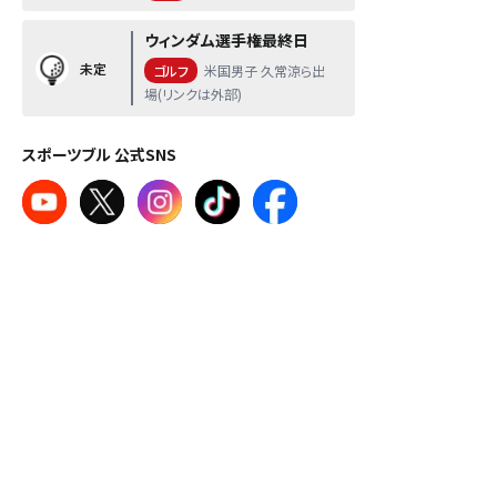
ウィンダム選手権最終日
未定
ゴルフ
米国男子 久常涼ら出
場(リンクは外部)
スポーツブル 公式SNS