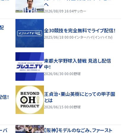
へ
2026/08/09 16:04
サッカー
配
全30競技を完全無料でライブ配信！
2025/06/18 00:00
インターハイ(インハイ.tv)
東都大学野球入替戦 見逃し配信
中！
2026/06/30 00:00
野球
王貞治・栗山英樹にとっての甲子園
配信！
とは
2026/06/15 00:00
野球
ーバ
【阪神】モデルのなごみ、ファースト