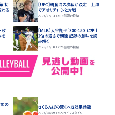
幕 初
【UFC】朝倉海の次戦が決定 上海
変わる
でアオリチロンと対戦
2026/07/14 15:19
話題の投稿
ー敗
【MLB】大谷翔平「300-150」に史上
みを
2位の速さで到達 記録の意味を読
み解く
2026/07/10 17:26
話題の投稿
すめの
さくらんぼの驚くべき効果効能
2026/08/09 16:20
ライフスタイル