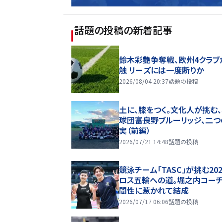
話題の投稿
の新着記事
鈴木彩艶争奪戦、欧州4クラブ
触 リーズには一度断りか
2026/08/04 20:37
話題の投稿
土に、膝をつく。文化人が挑む
球団――富良野ブルーリッジ、二
実（前編）
2026/07/21 14:48
話題の投稿
競泳チーム「TASC」が挑む20
ロス五輪への道。堀之内コー
間性に惹かれて結成
2026/07/17 06:06
話題の投稿