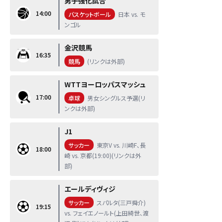
男子強化試合
14:00
バスケットボール
日本 vs. モ
ンゴル
金沢競馬
16:35
競馬
(リンクは外部)
WTTヨーロッパスマッシュ
17:00
卓球
男女シングルス予選(リ
ンクは外部)
J1
サッカー
東京V vs. 川崎F、長
18:00
崎 vs. 京都(19:00)(リンクは外
部)
エールディヴィジ
サッカー
スパルタ(三戸舜介)
19:15
vs. フェイエノールト(上田綺世、渡