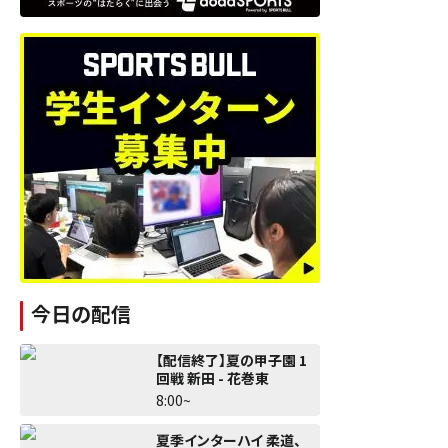
今日の配信
【配信終了】夏の甲子園 1
回戦 新田 - 花巻東
8:00~
夏季インターハイ 柔道、