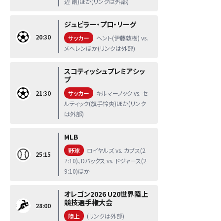
辺 剛)ほか(リンクは外部)
ジュピラー・プロ・リーグ
20:30
サッカー
ヘント(伊藤敦樹) vs.
メヘレンほか(リンクは外部)
スコティッシュプレミアシッ
プ
21:30
サッカー
キルマーノック vs. セ
ルティック(旗手怜央)ほか(リンク
は外部)
MLB
野球
ロイヤルズ vs. カブス(2
25:15
7:10)、Dバックス vs. ドジャース(2
9:10)ほか
オレゴン2026 U20世界陸上
競技選手権大会
28:00
陸上
(リンクは外部)