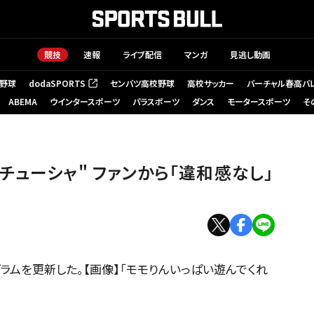
競技
速報
ライブ配信
マンガ
見逃し動画
野球
dodaSPORTS
センバツ高校野球
高校サッカー
バーチャル春高バ
（新しいタブで開く）
ABEMA
ウインタースポーツ
パラスポーツ
ダンス
モータースポーツ
そ
ューシャ" ファンから「違和感なし」
ラムを更新した。【画像】「モモりんいっぱい遊んでくれ