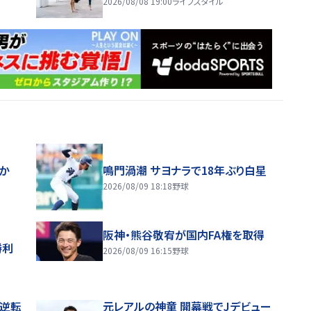
2026/08/08 19:00
ライフスタイル
ほか
鳴門渦潮 サヨナラで18年ぶり白星
2026/08/09 18:18
野球
阪神・熊谷敬宥が国内FA権を取得
勝利
2026/08/09 16:15
野球
逆転
元レアルの神童 開幕戦でJデビュー