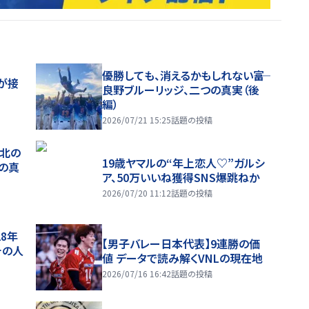
優勝しても、消えるかもしれない――富
が接
良野ブルーリッジ、二つの真実（後
編）
2026/07/21 15:25
話題の投稿
、北の
19歳ヤマルの“年上恋人♡”ガルシ
つの真
ア、50万いいね獲得SNS爆跳ねか
2026/07/20 11:12
話題の投稿
28年
【男子バレー日本代表】9連勝の価
チの人
値 データで読み解くVNLの現在地
2026/07/16 16:42
話題の投稿