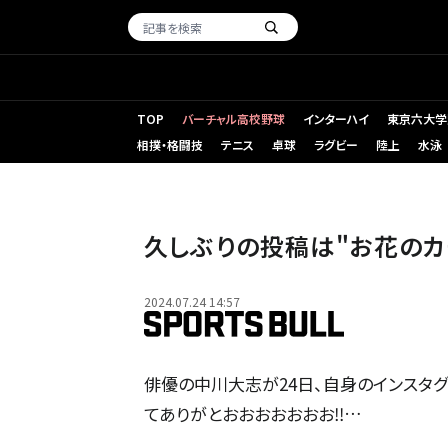
TOP
バーチャル高校野球
インターハイ
東京六大学
相撲・格闘技
テニス
卓球
ラグビー
陸上
水泳
久しぶりの投稿は"お花のカチ
2024.07.24 14:57
俳優の中川大志が24日、自身のインスタグ
てありがとおおおおおおお‼️…