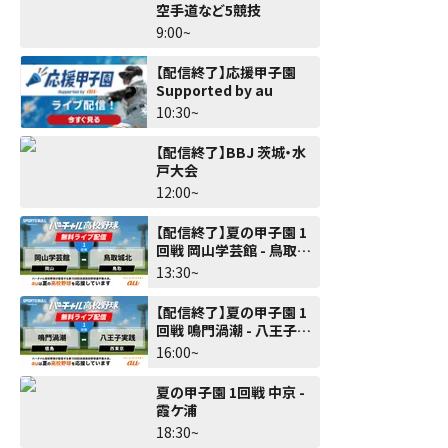
空手道など5競技
9:00~
【配信終了】応援甲子園
Supported by au
10:30~
【配信終了】BBJ 茨城・水
戸大会
12:00~
【配信終了】夏の甲子園 1
回戦 岡山学芸館 - 鳥取城
北
13:30~
【配信終了】夏の甲子園 1
回戦 鳴門渦潮 - 八王子実
践
16:00~
夏の甲子園 1回戦 中京 -
霞ケ浦
18:30~