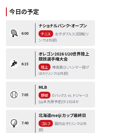
今日の予定
ナショナルバンク・オープン
6:00
テニス
女子ダブルス2回戦(リ
ンクは外部)
オレゴン2026 U20世界陸上
競技選手権大会
6:15
陸上
棒高跳び、ハンマー投げ
ほか(リンクは外部)
MLB
7:05
野球
Dバックス vs. ドジャース
(山本先発予定)(9:10)ほか
北海道meiji カップ最終日
7:40
ゴルフ
国内女子(リンクは外
部)