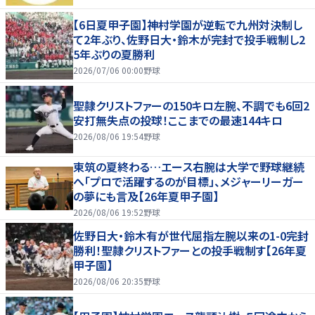
【6日夏甲子園】神村学園が逆転で九州対決制し
て2年ぶり、佐野日大・鈴木が完封で投手戦制し2
5年ぶりの夏勝利
2026/07/06 00:00
野球
聖隷クリストファーの150キロ左腕、不調でも6回2
安打無失点の投球！ここまでの最速144キロ
2026/08/06 19:54
野球
東筑の夏終わる…エース右腕は大学で野球継続
へ「プロで活躍するのが目標」、メジャーリーガー
の夢にも言及【26年夏甲子園】
2026/08/06 19:52
野球
佐野日大・鈴木有が世代屈指左腕以来の1-0完封
勝利！聖隷クリストファーとの投手戦制す【26年夏
甲子園】
2026/08/06 20:35
野球