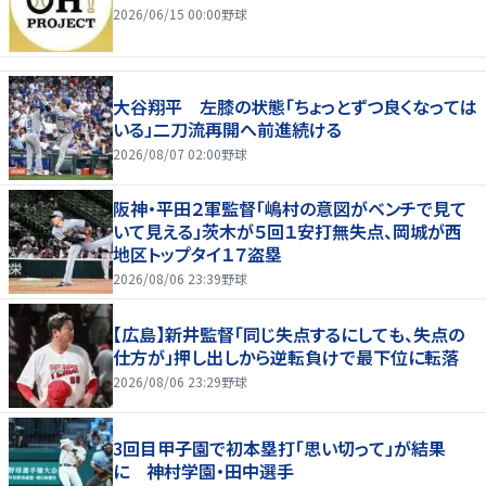
2026/06/15 00:00
野球
大谷翔平 左膝の状態「ちょっとずつ良くなっては
いる」二刀流再開へ前進続ける
2026/08/07 02:00
野球
阪神・平田２軍監督「嶋村の意図がベンチで見て
いて見える」茨木が５回１安打無失点、岡城が西
地区トップタイ１７盗塁
2026/08/06 23:39
野球
【広島】新井監督「同じ失点するにしても、失点の
仕方が」押し出しから逆転負けで最下位に転落
2026/08/06 23:29
野球
3回目甲子園で初本塁打「思い切って」が結果
に 神村学園・田中選手