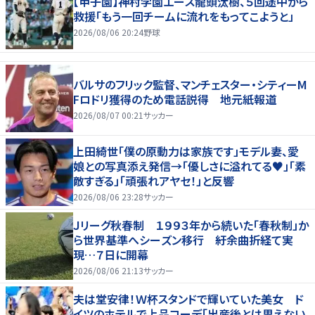
【甲子園】神村学園エース龍頭汰樹、５回途中から
救援「もう一回チームに流れをもってこようと」
2026/08/06 20:24
野球
バルサのフリック監督、マンチェスター・シティーM
Fロドリ獲得のため電話説得 地元紙報道
2026/08/07 00:21
サッカー
上田綺世「僕の原動力は家族です」モデル妻、愛
娘との写真添え発信→「優しさに溢れてる♥」「素
敵すぎる」「頑張れアヤセ！」と反響
2026/08/06 23:28
サッカー
Ｊリーグ秋春制 １９９３年から続いた「春秋制」か
ら世界基準へシーズン移行 紆余曲折経て実
現…７日に開幕
2026/08/06 21:13
サッカー
夫は堂安律！Ｗ杯スタンドで輝いていた美女 ド
イツのホテルで上品コーデ「出産後とは思えない