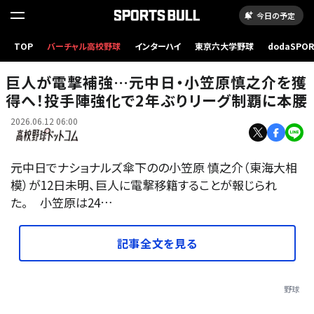
今日の予定
TOP
バーチャル高校野球
インターハイ
東京六大学野球
dodaSPO
中日時代の小笠原投手
（新しいタブ
巨人が電撃補強…元中日・小笠原慎之介を獲
得へ！投手陣強化で2年ぶりリーグ制覇に本腰
2026.06.12 06:00
元中日でナショナルズ傘下のの小笠原 慎之介（東海大相
模）が12日未明、巨人に電撃移籍することが報じられ
た。 小笠原は24…
記事全文を見る
野球