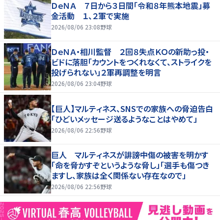
ＤｅＮＡ ７日から３日間「令和８年熊本地震」募
金活動 １、２軍で実施
2026/08/06 23:08
野球
ＤｅＮＡ・相川監督 ２回８失点ＫＯの新助っ投・
ビドに落胆「カウントをつくれなくて、ストライクを
投げられない」２軍再調整を明言
2026/08/06 23:04
野球
【巨人】マルティネス、SNSでの家族への脅迫告白
「ひどいメッセージ送るようなことはやめて」
2026/08/06 22:56
野球
巨人 マルティネスが誹謗中傷の被害を明かす
「命を脅かすぞというような脅し」「選手も傷つき
ますし、家族は全く関係ない存在なので」
2026/08/06 22:56
野球