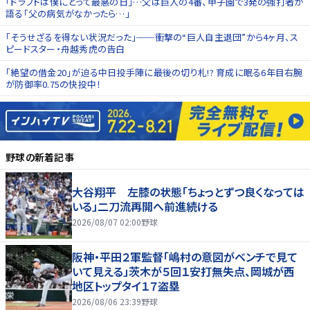
「ドラフトは僕にとって最悪の日」…父は巨人の4番、甲子園で3発の強打者が
語る「父の病気がなかったら…」
「そうせざるを得ない状況だった」──衝撃の“巨人自主退団”から4ヶ月、ス
ピードスター・舟越秀虎の告白
「絶望の借金20」が迫る中日投手陣に最後の切り札!? 育成に眠る6年目右腕
が防御率0.75の快投中！
野球
の新着記事
大谷翔平 左膝の状態「ちょっとずつ良くなっては
いる」二刀流再開へ前進続ける
2026/08/07 02:00
野球
阪神・平田２軍監督「嶋村の意図がベンチで見て
いて見える」茨木が５回１安打無失点、岡城が西
地区トップタイ１７盗塁
2026/08/06 23:39
野球