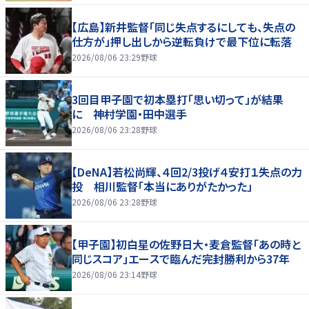
【広島】新井監督「同じ失点するにしても、失点の
仕方が」押し出しから逆転負けで最下位に転落
2026/08/06 23:29
野球
3回目甲子園で初本塁打「思い切って」が結果
に 神村学園・田中選手
2026/08/06 23:28
野球
【DeNA】若松尚輝、４回2/3投げ４安打１失点の力
投 相川監督「本当にありがたかった」
2026/08/06 23:28
野球
【甲子園】初白星の佐野日大・麦倉監督「あの時と
同じスコア」エースで臨んだ完封勝利から37年
2026/08/06 23:14
野球