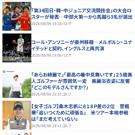
「第34回日・韓・中ジュニア交流競技会」の大会ロ
スターが発表…中部大第一から馬越ら3名が選出
2026/08/06 19:18
バスケ
コール・アンソニーが豪州移籍…メルボルン・ユナ
イテッドと契約、イングルスと再共演
2026/08/06 19:06
バスケ
「あらお綺麗で」「最高の暑中見舞いです」２５歳美
人ゴルファーが雰囲気一変 美麗浴衣姿に反響
「どこのモデルさんですか？」
2026/08/06 21:55
ゴルフ
【女子ゴルフ】桑木志帆に８１８Ｐ差の２位 菅楓
華「追いつくために頑張る」 米ツアー本格参戦
は「まだ考えていない」
2026/08/06 19:11
ゴルフ