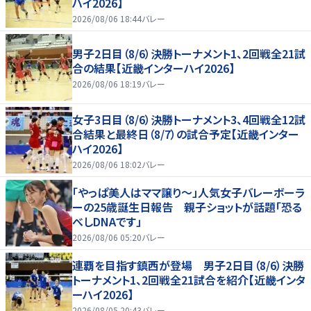
ハイ2026】
2026/08/06 18:44
バレー
男子2日目（8/6）決勝トーナメント1、2回戦全21試
合の結果【近畿インターハイ2026】
2026/08/06 18:19
バレー
女子3日目（8/6）決勝トーナメント3、4回戦全12試
合結果と最終日（8/7）の試合予定【近畿インター
ハイ2026】
2026/08/06 18:02
バレー
「やっぱ美人はママ譲り～」人気女子バレーボーラ
ーの25歳誕生日報告 親子ショットが話題「恐る
べしDNAです」
2026/08/06 05:20
バレー
連覇を目指す鎮西が登場 男子2日目（8/6）決勝
トーナメント1、2回戦全21試合を紹介【近畿インタ
ーハイ2026】
2026/08/05 20:43
バレー