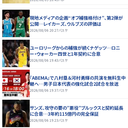
現地メディアの企画“オフ補強格付け”、第2弾が
公開…レイカーズ、ウルブズの評価は
2026/08/06 20:27
バスケ
ユーロリーグからの補強が続くナゲッツ…ロニ
ー・ウォーカー四世と1年契約に合意
2026/08/06 19:43
バスケ
『ABEMA』で八村塁＆河村勇輝の共演を無料生中
継へ…男子日本代表の強化試合2試合を放送
2026/08/06 19:37
バスケ
サンズ、攻守の要の”悪役”ブルックスと契約延長
に合意…3年約115億円の完全保証
2026/08/06 19:23
バスケ