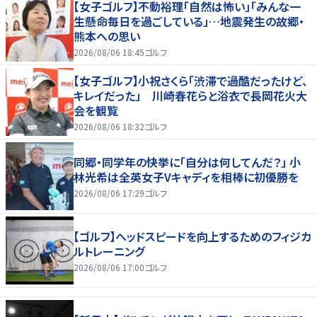
【女子ゴルフ】不動裕理「自然は怖い」「みんな一
生懸命毎日を過ごしている」…地震発生の故郷・
熊本への思い
2026/08/06 18:45
ゴルフ
【女子ゴルフ】小祝さくら「渋滞で過酷だったけど、
キレイだった」 川崎春花らと浴衣で長岡花火大
会を観覧
2026/08/06 18:32
ゴルフ
同郷・同学年の快挙に「自分は何してんだ？」 小
林光希は全英女子Vキャディを相棒に初優勝を
2026/08/06 17:29
ゴルフ
【ゴルフ】ヘッドスピードを向上するためのフィジカ
ルトレーニング
2026/08/06 17:00
ゴルフ