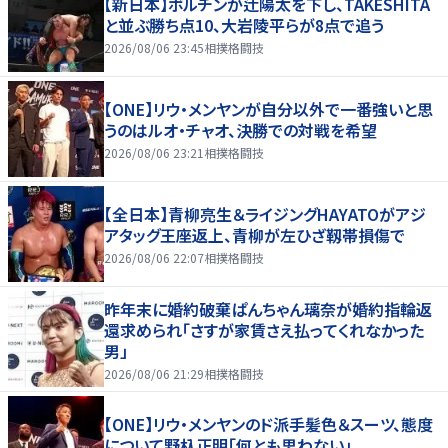
【新日本】ボルチンが辻陽太を下し、TAKESHITA
と並ぶ勝ち点10、大岩陵平らが8点で追う
2026/08/06 23:45
相撲格闘技
【ONE】リウ・メンヤンが自分以外で一番強いと思
うのはルオ・チャオ、決勝での対戦を希望
2026/08/06 23:21
相撲格闘技
【全日本】青柳亮生＆ライジングHAYATOがアジ
アタッグ王座返上、青柳が左ひざ靱帯損傷で
2026/08/06 22:07
相撲格闘技
昨年末に婚約破棄ぱんちゃん璃奈が婚約指輪返
還求められ「さすが家賃さえ払ってくれなかった
男」
2026/08/06 21:29
相撲格闘技
【ONE】リウ・メンヤンのド派手髪色＆スーツ、態度
について野杁正明「何とも思わない」