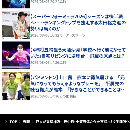
2026/08/06 20:24
卓球
【スーパーフォーミュラ2026】シーズンは後半戦
へ……ランキングトップを独走する太田格之進の
勢いは続くのか
2026/08/06 16:32
モータースポーツ
【卓球】五輪狙う大藤沙月「学校へ行く前にやって
いた」自宅リビングに卓球台…飛躍の原点とは？
2026/08/06 14:36
卓球
【バドミントン】山口茜 熊本に勇気届ける 「元
気になってもらえるようなプレーを」 所属先の
練習拠点が熊本 「好きなことができることは当
たり前じゃない」
2026/08/06 14:36
その他競技
TOP
野球
巨人が電撃補強…元中日・小笠原慎之介を獲得へ！投手陣強化