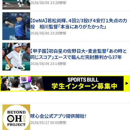
2026/08/06 23:28
野球
【DeNA】若松尚輝、４回2/3投げ４安打１失点の力
投 相川監督「本当にありがたかった」
2026/08/06 23:28
野球
【甲子園】初白星の佐野日大・麦倉監督「あの時と
同じスコア」エースで臨んだ完封勝利から37年
2026/08/06 23:14
野球
球心会公式アプリ提供開始！
2026/05/27 00:00
野球