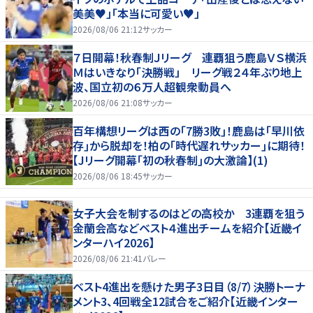
美美♥」「本当に可愛い♥」
2026/08/06 21:12
サッカー
７日開幕！秋春制Ｊリーグ 連覇狙う鹿島ＶＳ横浜
Ｍはいきなり「決勝戦」 リーグ戦２４年ぶり地上
波、国立初の６万人超観衆動員へ
2026/08/06 21:08
サッカー
百年構想リーグは西の｢7勝3敗｣！鹿島は｢早川依
存｣から脱却を！柏の｢時代遅れサッカー｣に期待！
【Jリーグ開幕｢初の秋春制｣の大激論】(1)
2026/08/06 18:45
サッカー
女子大会を制するのはどの高校か 3連覇を狙う
金蘭会高などベスト４進出チームを紹介【近畿イ
ンターハイ2026】
2026/08/06 21:41
バレー
ベスト4進出を懸けた男子3日目（8/7）決勝トーナ
メント3、4回戦全12試合をご紹介【近畿インター