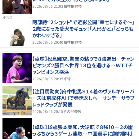
2026/08/06 21:03
相撲格闘技
阿部詩“２ショット”で近影公開「幸せにするぞ〜」
２歳になった愛犬をギュッ！「人形かと」「どっちも
かわいすぎる」
2026/08/06 20:40
相撲格闘技
【卓球】松島輝空、驚異の粘りで８強進出 チャン
ピオンズ２勝目へ世界１３位を退ける…ＷＴＴチ
ャンピオンズ横浜
2026/08/06 20:35
卓球
【注目馬動向】府中牝馬Ｓ１４着のヴァルキリーバ
ースは京成杯ＡＨで巻き返しへ サンデーサラブ
レッドクラブが発表
2026/08/06 20:15
その他競技
【卓球】18歳張本美和、大逆転で８強！０－２の崖
っぷちから３ゲーム連取…中国選手に劇的勝利