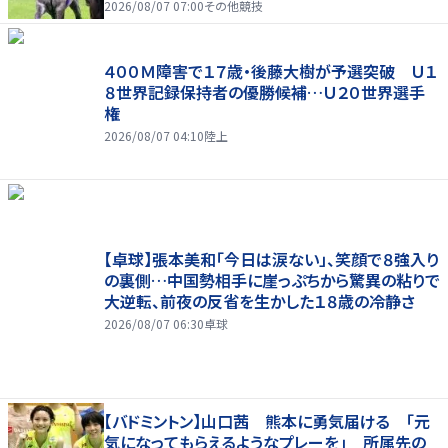
2026/08/07 07:00
その他競技
４００Ｍ障害で１７歳・後藤大樹が予選突破 Ｕ１
８世界記録保持者の優勝候補…Ｕ２０世界選手
権
2026/08/07 04:10
陸上
【卓球】張本美和「今日は涙ない」、笑顔で８強入り
の裏側…中国勢相手に崖っぷちから驚異の粘りで
大逆転、前夜の反省を生かした１８歳の冷静さ
2026/08/07 06:30
卓球
【バドミントン】山口茜 熊本に勇気届ける 「元
気になってもらえるようなプレーを」 所属先の