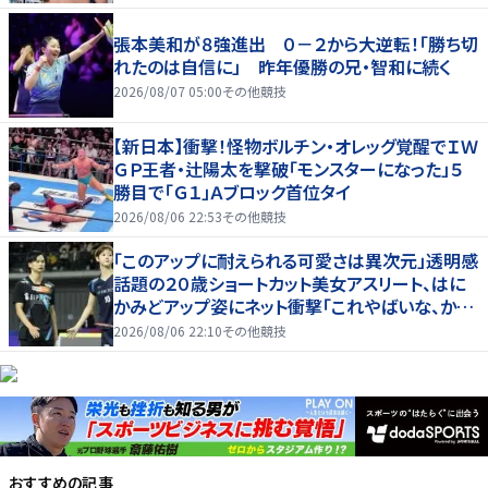
張本美和が８強進出 ０－２から大逆転！「勝ち切
れたのは自信に」 昨年優勝の兄・智和に続く
2026/08/07 05:00
その他競技
【新日本】衝撃！怪物ボルチン・オレッグ覚醒でＩＷ
ＧＰ王者・辻陽太を撃破「モンスターになった」５
勝目で「Ｇ１」Ａブロック首位タイ
2026/08/06 22:53
その他競技
「このアップに耐えられる可愛さは異次元」透明感
話題の２０歳ショートカット美女アスリート、はに
かみどアップ姿にネット衝撃「これやばいな、かわ
いすぎる」「顔ちっちゃ」
2026/08/06 22:10
その他競技
おすすめの記事