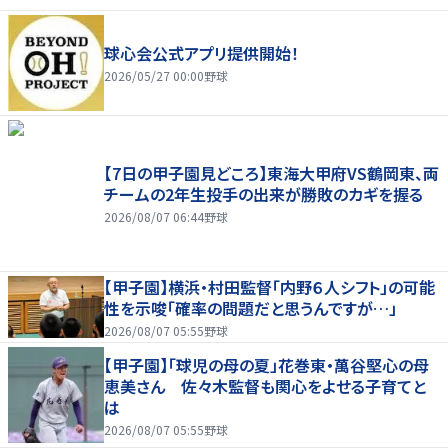
球心会公式アプリ提供開始！
2026/05/27 00:00
野球
【7日の甲子園見どころ】東海大甲府VS鶴岡東、両
チームの2年生投手の出来が勝敗のカギを握る
2026/08/07 06:44
野球
【甲子園】横浜・村田監督「内野６人シフト」の可能
性を示唆「確率の問題だと思うんですが…」
2026/08/07 05:55
野球
【甲子園】「球児の母の夏」花巻東・萬谷堅心の母
恵美さん 佐々木監督も関心をよせる子育てと
は
2026/08/07 05:55
野球