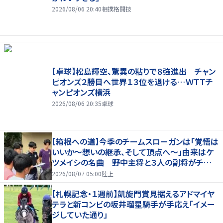
2026/08/06 20:40
相撲格闘技
【卓球】松島輝空、驚異の粘りで８強進出 チャン
ピオンズ２勝目へ世界１３位を退ける…ＷＴＴチ
ャンピオンズ横浜
2026/08/06 20:35
卓球
【箱根への道】今季のチームスローガンは「覚悟は
いいか～想いの継承、そして頂点へ～」由来はケ
ツメイシの名曲 野中主将と３人の副将がチーム
を引っ張る…夏合宿特集第１弾、国学院大
2026/08/07 05:00
陸上
【札幌記念・１週前】凱旋門賞見据えるアドマイヤ
テラと新コンビの坂井瑠星騎手が手応え「イメー
ジしていた通り」