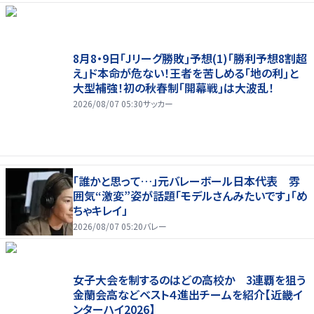
8月8・9日｢Jリーグ勝敗｣予想(1)｢勝利予想8割超
え｣ド本命が危ない！王者を苦しめる｢地の利｣と
大型補強！初の秋春制｢開幕戦｣は大波乱！
2026/08/07 05:30
サッカー
「誰かと思って…」元バレーボール日本代表 雰
囲気“激変”姿が話題「モデルさんみたいです」「め
ちゃキレイ」
2026/08/07 05:20
バレー
女子大会を制するのはどの高校か 3連覇を狙う
金蘭会高などベスト４進出チームを紹介【近畿イ
ンターハイ2026】