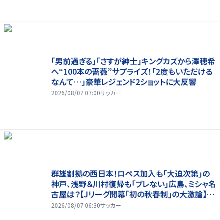
｢男前過ぎる｣｢さすが紳士｣キングカズから澤穂希
へ“100本の薔薇”サプライズ！｢2度もいただける
なんて…｣豪華レジェンド2ショットに大反響
2026/08/07 07:00
サッカー
群雄割拠の西日本！ロペス加入も｢大迫次第｣の
神戸、浅野＆川村復帰も｢ブレない｣広島、ミシャ名
古屋は？【Jリーグ開幕｢初の秋春制｣の大激論】
(2)
2026/08/07 06:30
サッカー