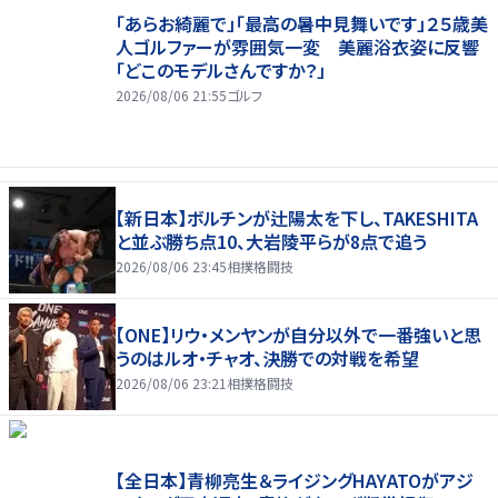
「あらお綺麗で」「最高の暑中見舞いです」２５歳美
人ゴルファーが雰囲気一変 美麗浴衣姿に反響
「どこのモデルさんですか？」
2026/08/06 21:55
ゴルフ
【新日本】ボルチンが辻陽太を下し、TAKESHITA
と並ぶ勝ち点10、大岩陵平らが8点で追う
2026/08/06 23:45
相撲格闘技
【ONE】リウ・メンヤンが自分以外で一番強いと思
うのはルオ・チャオ、決勝での対戦を希望
2026/08/06 23:21
相撲格闘技
【全日本】青柳亮生＆ライジングHAYATOがアジ