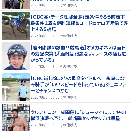
2026/08/07 06:30
その他競技
【ＣＢＣ賞・データ埋蔵金】好走条件そろう前走下
級条件１着＆距離短縮＆ロードカナロア産駒で浮
上する５歳馬
2026/08/07 06:00
その他競技
【岩田康誠の熱血！！競馬道】オメガギネスは当日
の気配次第も「距離は問題ない。レースの幅も広
がっている」
2026/08/07 06:00
その他競技
【ＣＢＣ賞】２年ぶりの重賞タイトルへ 永島まな
み騎手が「いいスピードを持っている」ジェニファ
ーとチャンスつかむ
2026/08/07 06:00
その他競技
ウルフアロン 成田蓮に「シューマイにしてやる」
横浜決戦へ予告 前哨戦タッグマッチは黒星
2026/08/07 05:00
その他競技