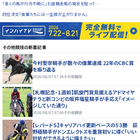
「多くの馬が行方不明に」引退競走馬の現状を知って…
四位洋文「後輩たちには一生頭が上がりません」
その他競技
の新着記事
今村聖奈騎手が数々の偉業達成 22年のCBC賞
を振り返る
2026/08/07 07:36
その他競技
【札幌記念・１週前】凱旋門賞見据えるアドマイヤ
テラと新コンビの坂井瑠星騎手が手応え「イメー
ジしていた通り」
2026/08/07 07:00
その他競技
【レパードＳ】キャリアハイ更新ペースの５３勝 荻
野極騎手がドンエレクトスを重賞初Ｖに導く「いい
対処ができるように備えたい」