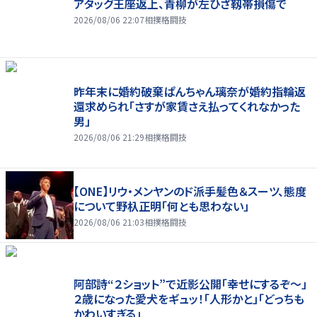
アタッグ王座返上、青柳が左ひざ靱帯損傷で
2026/08/06 22:07
相撲格闘技
昨年末に婚約破棄ぱんちゃん璃奈が婚約指輪返
還求められ「さすが家賃さえ払ってくれなかった
男」
2026/08/06 21:29
相撲格闘技
【ONE】リウ・メンヤンのド派手髪色＆スーツ、態度
について野杁正明「何とも思わない」
2026/08/06 21:03
相撲格闘技
阿部詩“２ショット”で近影公開「幸せにするぞ〜」
２歳になった愛犬をギュッ！「人形かと」「どっちも
かわいすぎる」