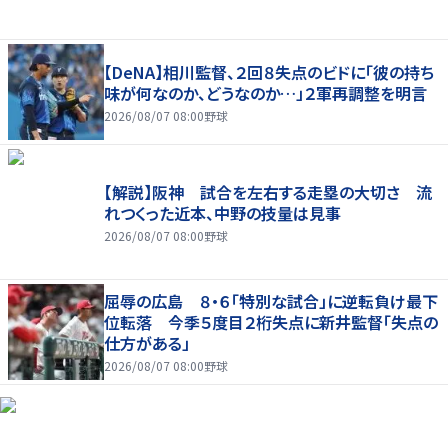
【DeNA】相川監督、２回８失点のビドに「彼の持ち
味が何なのか、どうなのか…」２軍再調整を明言
2026/08/07 08:00
野球
【解説】阪神 試合を左右する走塁の大切さ 流
れつくった近本、中野の技量は見事
2026/08/07 08:00
野球
屈辱の広島 ８・６「特別な試合」に逆転負け最下
位転落 今季５度目２桁失点に新井監督「失点の
仕方がある」
2026/08/07 08:00
野球