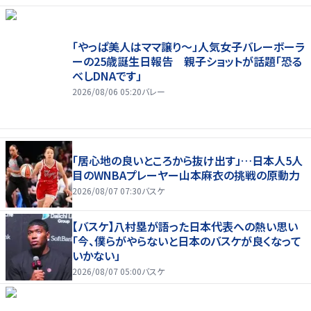
「やっぱ美人はママ譲り～」人気女子バレーボーラ
ーの25歳誕生日報告 親子ショットが話題「恐る
べしDNAです」
2026/08/06 05:20
バレー
「居心地の良いところから抜け出す」…日本人5人
目のWNBAプレーヤー山本麻衣の挑戦の原動力
2026/08/07 07:30
バスケ
【バスケ】八村塁が語った日本代表への熱い思い
「今、僕らがやらないと日本のバスケが良くなって
いかない」
2026/08/07 05:00
バスケ