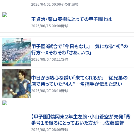
2026/04/01 00:00
その他競技
王貞治・栗山英樹にとっての甲子園とは
2026/06/15 00:00
野球
甲子園3試合で「今日もなし」 気になる“初”の
行方…Xそわそわ「さあ、いつ」
2026/08/07 08:11
野球
中日から熱心な誘い「来てくれるか」 従兄弟の
店で待っていた“4人”…名捕手が伝えた思い
2026/08/07 08:10
野球
【甲子園】鶴岡東２年生左腕・小山蒼空が先発「背
番号１を後ろにとっておいた方が…」佐藤監督
2026/08/07 08:00
野球