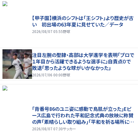
【甲子園】横浜のシフトは「王シフト」より歴史が古
い 初出場の63年夏に見せていた／データ
2026/08/07 05:55
野球
注目左腕の聖隷・高部は大学進学を表明「プロで
１年目から活躍できるような選手に」自責点０で
敗退「思ったような球がいかなかった」
2026/07/06 00:00
野球
｢背番号86のユニ姿に感動で鳥肌が立った｣Eピ
ース広島で行われた平和記念式典の放映に称賛
の声｢素晴らしい取り組み｣｢平和を祈る場所に相
応しい｣
2026/08/07 07:30
サッカー