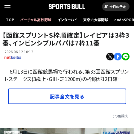
今日の予定
TOP
バーチャル高校野球
インターハイ
東京六大学野球
dodaSPO
レイピアは3枠3番(撮影：下野雄規)
（新しいタブ
【函館スプリントS枠順確定】レイピアは3枠3
番、インビンシブルパパは7枠11番
2026.06.12 10:12
6月13日に函館競馬場で行われる、第33回函館スプリン
トステークス(3歳上・GIII・芝1200m)の枠順が12日確…
記事全文を見る
その他競技