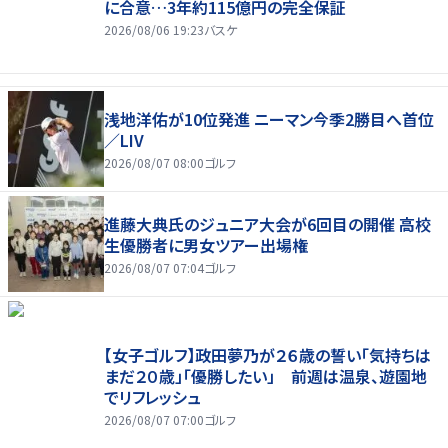
に合意…3年約115億円の完全保証
2026/08/06 19:23
バスケ
浅地洋佑が10位発進 ニーマン今季2勝目へ首位
／LIV
2026/08/07 08:00
ゴルフ
進藤大典氏のジュニア大会が6回目の開催 高校
生優勝者に男女ツアー出場権
2026/08/07 07:04
ゴルフ
【女子ゴルフ】政田夢乃が２６歳の誓い「気持ちは
まだ２０歳」「優勝したい」 前週は温泉、遊園地
でリフレッシュ
2026/08/07 07:00
ゴルフ