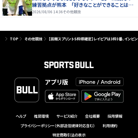
練習拠点が熊本 「好きなことができることは当
たり前じゃない」
2026/08/06 14:36
その他競技
TOP
その他競技
【函館スプリントS枠順確定】レイピアは3枠3番、インビ
アプリ版
ヘルプ
推奨環境
サービス紹介
会社概要
採用情報
プライバシーポリシー（外部送信規律対応含む）
利用規約
特定商取引法の表示