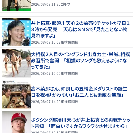
2026/08/07 11:30
ゴルフ
井上拓真-那須川天心２の前売りチケットが７日１
８時から発売 天心はＳＮＳで「見たことない物
見れますよ」
2026/08/07 16:03
相撲格闘技
大相撲２人目のイングランド出身力士・栄誠、相撲
教習所で奮闘 「相撲のソングも歌えるようにな
ってきた」
2026/08/07 16:00
相撲格闘技
高木菜那さん、仲良しの五輪金メダリストの誕生
日を祝福「かわゆい」「お二人とも素敵な笑顔」
2026/08/07 14:20
相撲格闘技
ボクシング那須川天心が井上拓真との再戦チケッ
ト告知 「面白いですからワクワクさせますから」
2026/08/07 12:52
相撲格闘技