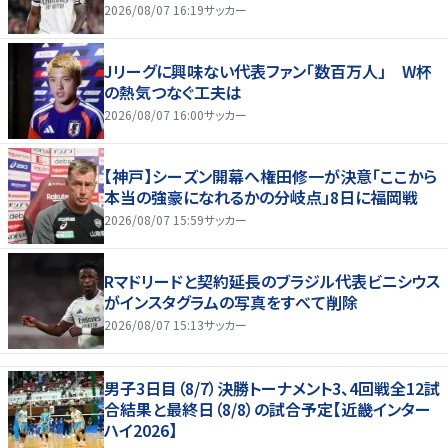
2026/08/07 16:19
サッカー
Jリーグに興味ない代表ファン「数百万人」 W杯
の熱気つなぐ工夫は
2026/08/07 16:00
サッカー
【神戸】シーズン開幕へ権田修一が決意「ここから
本当の強豪になれるかの分岐点」8日に福岡戦
2026/08/07 15:59
サッカー
Rマドリードと契約延長のブラジル代表ビニシウス
がインスタグラムの写真をすべて削除
2026/08/07 15:13
サッカー
男子3日目（8/7）決勝トーナメント3、4回戦全12試
合結果と最終日（8/8）の試合予定【近畿インター
ハイ2026】