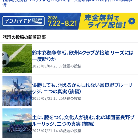
情
話題の投稿
の新着記事
鈴木彩艶争奪戦、欧州4クラブが接触 リーズには
一度断りか
2026/08/04 20:37
話題の投稿
優勝しても、消えるかもしれない――富良野ブルーリ
ッジ、二つの真実（後編）
2026/07/21 15:25
話題の投稿
土に、膝をつく。文化人が挑む、北の球団――富良野ブ
ルーリッジ、二つの真実（前編）
2026/07/21 14:48
話題の投稿