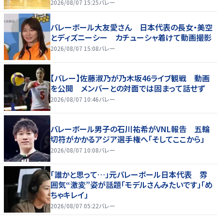
2026/08/07 15:25
バレー
バレーボール大友愛さん 日本代表の長女・美空
とディズニーシー カチューシャ着けて動画撮影
2026/08/07 15:08
バレー
【バレー】佐藤淑乃が乃木坂46ライブ観戦 動画
を公開 メンバーとの対面では固まって話せず
2026/08/07 10:46
バレー
バレーボール男子の石川祐希がVNL報告 五輪
切符がかかるアジア選手権へ「そしてここから」
2026/08/07 10:08
バレー
「誰かと思って…」元バレーボール日本代表 雰
囲気“激変”姿が話題「モデルさんみたいです」「め
ちゃキレイ」
2026/08/07 05:22
バレー