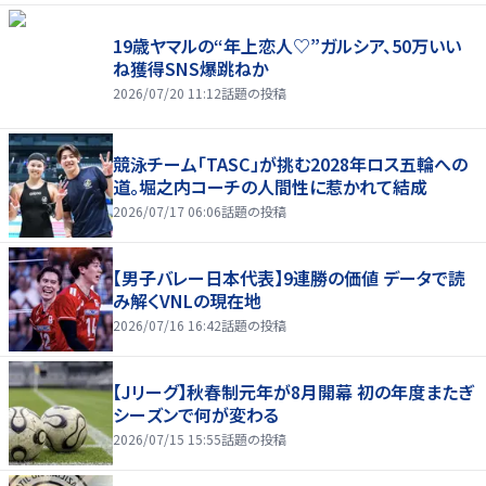
19歳ヤマルの“年上恋人♡”ガルシア、50万いい
ね獲得SNS爆跳ねか
2026/07/20 11:12
話題の投稿
競泳チーム「TASC」が挑む2028年ロス五輪への
道。堀之内コーチの人間性に惹かれて結成
2026/07/17 06:06
話題の投稿
【男子バレー日本代表】9連勝の価値 データで読
み解くVNLの現在地
2026/07/16 16:42
話題の投稿
【Jリーグ】秋春制元年が8月開幕 初の年度またぎ
シーズンで何が変わる
2026/07/15 15:55
話題の投稿