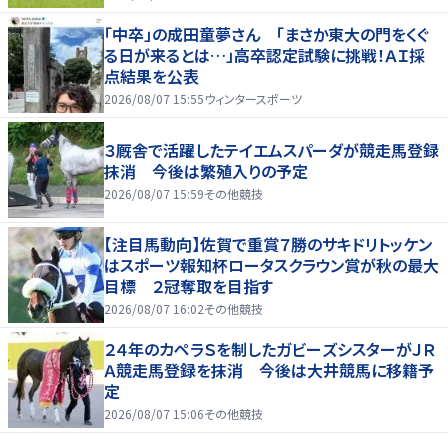
「中卒」の成田童夢さん 「まさか東大の門をくぐ
る日が来るとは…」高卒認定試験に挑戦！ＡＩ採
点結果を公表
2026/08/07 15:55
ウィンタースポーツ
３厩舎で活躍したテイエムスパーダが競走馬登録
抹消 今後は繁殖入りの予定
2026/08/07 15:59
その他競技
【注目馬動向】佐賀で重賞７勝のサキドリトッケン
はスポーツ報知杯ロータスクラウン賞が秋の最大
目標 ２冠奪取を目指す
2026/08/07 16:02
その他競技
２４年のカペラＳを制したガビーズシスターがＪＲ
Ａ競走馬登録を抹消 今後は大井競馬に移籍予
定
2026/08/07 15:06
その他競技