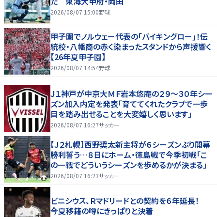
た 東海大甲府・岡田
2026/08/07 15:00
野球
甲子園でノルウェー代表の｢バイキングロー｣！伝
統校・八幡商の赤く染まったスタンドから声援響く
【26年夏甲子園】
2026/08/07 14:54
野球
Ｊ１神戸が中京大ＭＦ岩本悠庵の２９～３０年シー
ズン加入内定を発表「育ててくれたクラブで一歩
目を踏み出せることを大変嬉しく思います」
2026/08/07 16:27
サッカー
【Ｊ２札幌】西野奨太新主将が６シーズンぶり開幕
勝利誓う…８日にホーム・徳島戦で今季初戦「こ
の一戦でどういうシーズンを歩めるかが決まる」
2026/08/07 16:23
サッカー
ビニシウス、Ｒマドリードとの契約を６年延長！
今夏移籍の噂にきっぱりと決着