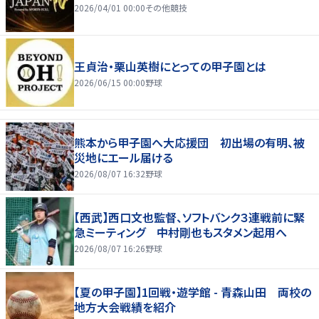
2026/04/01 00:00
その他競技
王貞治・栗山英樹にとっての甲子園とは
2026/06/15 00:00
野球
熊本から甲子園へ大応援団 初出場の有明、被
災地にエール届ける
2026/08/07 16:32
野球
【西武】西口文也監督、ソフトバンク３連戦前に緊
急ミーティング 中村剛也もスタメン起用へ
2026/08/07 16:26
野球
【夏の甲子園】1回戦・遊学館 - 青森山田 両校の
地方大会戦績を紹介