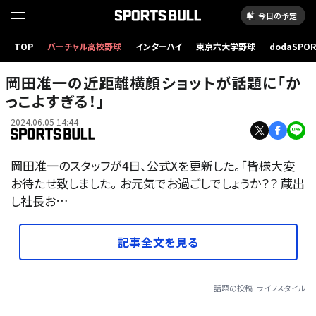
今日の予定
TOP
バーチャル高校野球
インターハイ
東京六大学野球
dodaSPO
（新しいタブ
岡田准一の近距離横顔ショットが話題に「か
っこよすぎる！」
2024.06.05 14:44
岡田准一のスタッフが4日、公式Xを更新した。「皆様大変
お待たせ致しました。 お元気でお過ごしでしょうか？？ 蔵出
し社長お…
記事全文を見る
話題の投稿
ライフスタイル