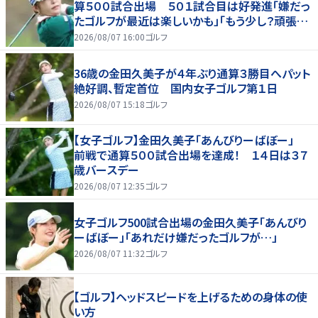
算５００試合出場 ５０１試合目は好発進「嫌だっ
たゴルフが最近は楽しいかも」「もう少し？頑張り
たいな」
2026/08/07 16:00
ゴルフ
36歳の金田久美子が４年ぶり通算３勝目へパット
絶好調、暫定首位 国内女子ゴルフ第１日
2026/08/07 15:18
ゴルフ
【女子ゴルフ】金田久美子「あんびりーばぼー」
前戦で通算５００試合出場を達成！ １４日は３７
歳バースデー
2026/08/07 12:35
ゴルフ
女子ゴルフ500試合出場の金田久美子「あんびり
ーばぼー」「あれだけ嫌だったゴルフが…」
2026/08/07 11:32
ゴルフ
【ゴルフ】ヘッドスピードを上げるための身体の使
い方