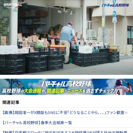
関連記事
【画像】岡田准一がX開設もSNSに不安「どうなることやら、、、」ファン歓喜✨
【バーチャル高校野球】春季大会結果一覧
【動画】交流戦はロッテに地の利がある？大物球界OBが語る日米の移動事