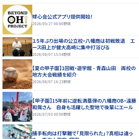
球心会公式アプリ提供開始！
2026/05/27 00:00
野球
１５年ぶり出場の公立校・八幡商は初戦敗退 エ
ース田上が健大高崎に集中打浴びる
2026/08/07 15:54
野球
【夏の甲子園】1回戦・遊学館 - 青森山田 両校の
地方大会戦績を紹介
2026/08/07 16:23
野球
【甲子園】15年前に逆転満塁弾の八幡商OB・遠藤
和哉さん 自身も活躍した聖地で後輩にエール
2026/07/03 00:00
野球
捕手転向は打撃難で「見限られた」？真相は違っ