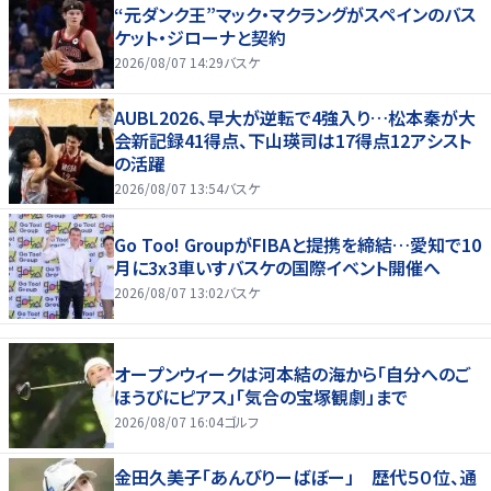
“元ダンク王”マック・マクラングがスペインのバス
ケット・ジローナと契約
2026/08/07 14:29
バスケ
AUBL2026、早大が逆転で4強入り…松本秦が大
会新記録41得点、下山瑛司は17得点12アシスト
の活躍
2026/08/07 13:54
バスケ
Go Too! GroupがFIBAと提携を締結…愛知で10
月に3x3車いすバスケの国際イベント開催へ
2026/08/07 13:02
バスケ
オープンウィークは河本結の海から「自分へのご
ほうびにピアス」「気合の宝塚観劇」まで
2026/08/07 16:04
ゴルフ
金田久美子「あんびりーばぼー」 歴代５０位、通