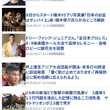
９日からスタート猪木VSアリ写真展「日本のお盆
はボンバイエ」弟・猪木啓介氏らがみどころ解説
2026/08/07 11:52
相撲格闘技
ドリー・ファンク・ジュニアさん、「全日本プロレス」
８・９後楽園ホール大会で追悼セレモニー…会場
ロビーに献花台を設置
2026/08/07 10:44
相撲格闘技
井上康生アジア大会団長が競泳・本多灯の辞退
に談話発表 「重く受け止めております」「再発防
止に努め信頼に応えられるよう」
2026/08/07 16:16
水泳
０８年の東海Ｓで衝撃の単勝万馬券Ｖ ３連単５
１３万円超を演出した記憶に残る二刀流牝馬 ヤ
マトマリオンが２３歳で死す
2026/08/07 16:39
その他競技