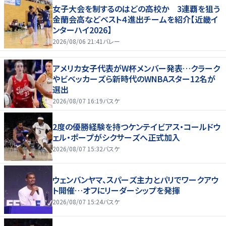
女子大会を制するのはどの高校か 3連覇を狙う
金蘭会高などベスト４進出チームを紹介【近畿イ
ンターハイ2026】
2026/08/06 21:41
バレー
アメリカ女子代表がW杯メンバー発表…クラーク
やビベッカーズら新時代のWNBAスター12名が
選出
2026/08/07 16:19
バスケ
2度の優勝経験を持つケンテイビアス・コールドウ
ェル・ポープがシクサーズへ正式加入
2026/08/07 15:32
バスケ
ウェンバンヤマ、スパーズ主力とパリでワークアウ
ト開催…オフにリーダーシップを発揮
2026/08/07 15:24
バスケ