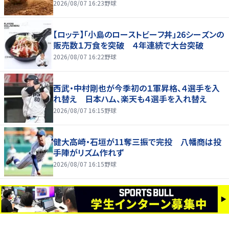
2026/08/07 16:23
野球
【ロッテ】「小島のローストビーフ丼」26シーズンの
販売数１万食を突破 ４年連続で大台突破
2026/08/07 16:22
野球
西武・中村剛也が今季初の１軍昇格、４選手を入
れ替え 日本ハム、楽天も４選手を入れ替え
2026/08/07 16:15
野球
健大高崎・石垣が11奪三振で完投 八幡商は投
手陣がリズム作れず
2026/08/07 16:15
野球