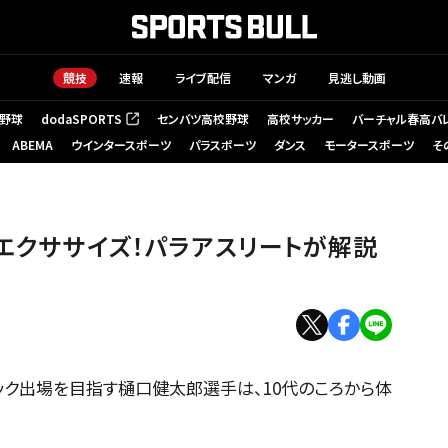
競技
速報
ライブ配信
マンガ
見逃し動画
野球
dodaSPORTS
センバツ高校野球
高校サッカー
バーチャル春高バ
（新しいタブで開く）
ABEMA
ウインタースポーツ
パラスポーツ
ダンス
モータースポーツ
そ
エクササイズ！パラアスリートが解説
ピック出場を目指す樋口健太郎選手は、10代のころから体