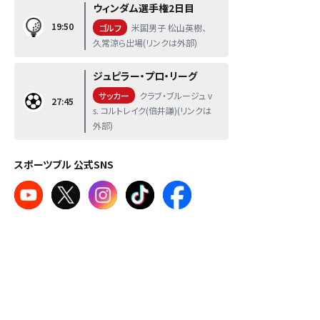
ウィンダム選手権2日目
19:50
ゴルフ
米国男子 松山英樹、
久常涼ら出場(リンクは外部)
ジュピラー・プロ・リーグ
サッカー
クラブ・ブルージュ v
27:45
s. コルトレイク(倍井謙)(リンクは
外部)
スポーツブル 公式SNS