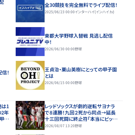
配
全30競技を完全無料でライブ配信！
2025/06/23 00:00
インターハイ(インハイ.tv)
東都大学野球入替戦 見逃し配信
中！
2026/06/30 00:00
野球
王貞治・栗山英樹にとっての甲子園
配信！
とは
2026/06/15 00:00
野球
商は1
レッドソックスが劇的逆転サヨナラ
の2年
で８連勝！九回２死から同点→延長
の甲子
十三回死闘に終止符「本当にビッグ
ゲーム」吉田正尚も奮闘２安打１打
2026/08/07 13:20
野球
点 本拠地熱狂