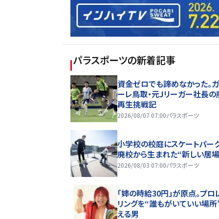
パラスポーツ
の新着記事
資金ゼロでも諦めなかった。ガ
ーレ鳥取・元Jリーガー社長の
再生挑戦記
2026/08/07 07:00
パラスポーツ
小学校の校庭にスケートパーク
廃校から生まれた“新しい居場
2026/08/03 07:00
パラスポーツ
「姉の時給30円」が原点。プロ
リングを“誰もがいていい場所
える男