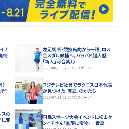
イナ
左足切断・競技転向から一躍、ロス
廃校
金メダル候補へ。パラバド超大型
「新人」河合紫乃
2026/08/05 07:00
パラスポーツ
!?
フジテレビ社員でラクロス日本代表
所”
が見つけた「両立」のかたち
2026/07/31 07:00
パラスポーツ
レスの
国民スポーツ大会イベントに松山ケ
”に変
ンイチさん「無限に宝物」 青森