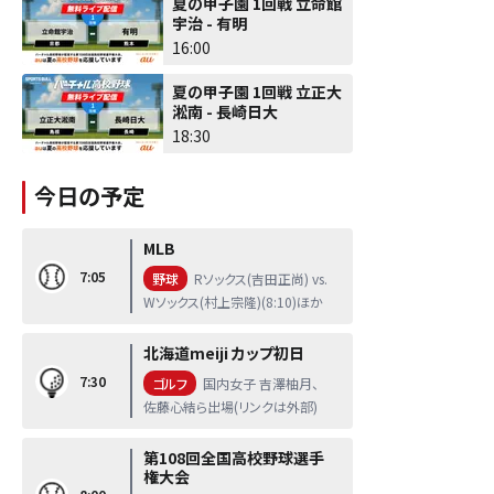
夏の甲子園 1回戦 立命館
宇治 - 有明
16:00
夏の甲子園 1回戦 立正大
淞南 - 長崎日大
18:30
今日の予定
MLB
7:05
野球
Rソックス(吉田正尚) vs.
Wソックス(村上宗隆)(8:10)ほか
北海道meiji カップ初日
7:30
ゴルフ
国内女子 吉澤柚月、
佐藤心結ら出場(リンクは外部)
第108回全国高校野球選手
権大会