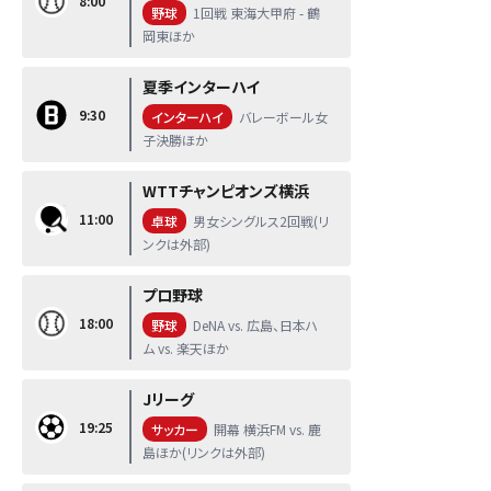
8:00
野球
1回戦 東海大甲府 - 鶴
岡東ほか
夏季インターハイ
9:30
インターハイ
バレーボール女
子決勝ほか
WTTチャンピオンズ横浜
11:00
卓球
男女シングルス2回戦(リ
ンクは外部)
プロ野球
18:00
野球
DeNA vs. 広島、日本ハ
ム vs. 楽天ほか
Jリーグ
19:25
サッカー
開幕 横浜FM vs. 鹿
島ほか(リンクは外部)