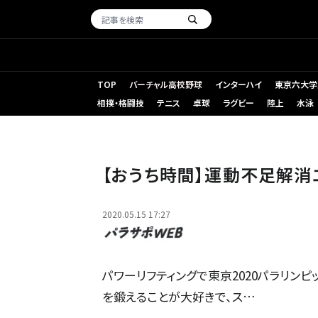
TOP
バーチャル高校野球
インターハイ
東京六大学
相撲・格闘技
テニス
卓球
ラグビー
陸上
水泳
【おうち時間】運動不足解消
2020.05.15 17:27
パワーリフティングで東京2020パラリン
を鍛えることが大好きで、ス…