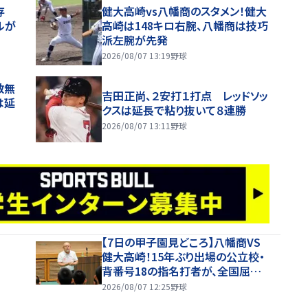
存
健大高崎vs八幡商のスタメン！健大
ルが
高崎は148キロ右腕、八幡商は技巧
派左腕が先発
2026/08/07 13:19
野球
数無
吉田正尚、２安打１打点 レッドソッ
は延
クスは延長で粘り抜いて８連勝
2026/08/07 13:11
野球
【7日の甲子園見どころ】八幡商VS
健大高崎！15年ぶり出場の公立校・
背番号18の指名打者が、全国屈指
の投手陣に挑む
2026/08/07 12:25
野球