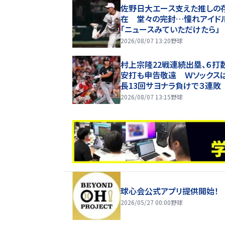
佐野日大エース支えた推しの
在 堂々の完封…憧れアイド
「ニュースみていただけたら」
2026/08/07 13:20
野球
村上宗隆22戦連続出塁、６打
安打も申告敬遠 Ｗソックス
長13回サヨナラ負けで３連敗
2026/08/07 13:15
野球
球心会公式アプリ提供開始！
2026/05/27 00:00
野球