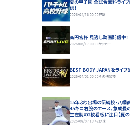
夏の甲子園 全試合無料ライブ
信！
2026/04/16 00:00
野球
高円宮杯 見逃し動画配信中！
2026/06/17 00:00
サッカー
BEST BODY JAPANをライブ
2026/04/01 00:00
その他競技
15年ぶり出場の伝統校・八幡
45キロ右腕のエース、急成長
生左腕の2枚看板に注目【夏
園・ベンチ入り選手】
2026/08/07 13:42
野球