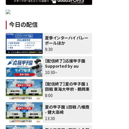
今日の配信
夏季インターハイ バレー
ボールほか
9:30
【配信終了】応援甲子園
Supported by au
10:30~
【配信終了】夏の甲子園 1
回戦 東海大甲府 - 鶴岡東
8:00
夏の甲子園 1回戦 八幡商
- 健大高崎
13:30