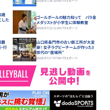
2026/07/26 10:00
パラスポーツ
2歳
ゴールボールの魅力知って パラ金
こした
メダリストが小学生に体験教室
2026/07/22 11:00
パラスポーツ
連覇
山口県長門市の古い鉄工所が大変
・行
身！ 女子ラグビーチームが作った3
世代の“居場所”
2026/07/17 07:00
パラスポーツ