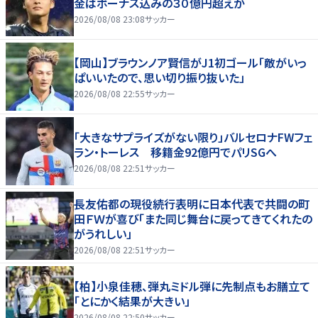
金はボーナス込みの３０億円超えか
2026/08/08 23:08
サッカー
【岡山】ブラウンノア賢信がJ1初ゴール「敵がいっ
ぱいいたので、思い切り振り抜いた」
2026/08/08 22:55
サッカー
「大きなサプライズがない限り」バルセロナFWフェ
ラン・トーレス 移籍金92億円でパリSGへ
2026/08/08 22:51
サッカー
長友佑都の現役続行表明に日本代表で共闘の町
田ＦＷが喜び「また同じ舞台に戻ってきてくれたの
がうれしい」
2026/08/08 22:51
サッカー
【柏】小泉佳穂、弾丸ミドル弾に先制点もお膳立て
「とにかく結果が大きい」
2026/08/08 22:50
サッカー