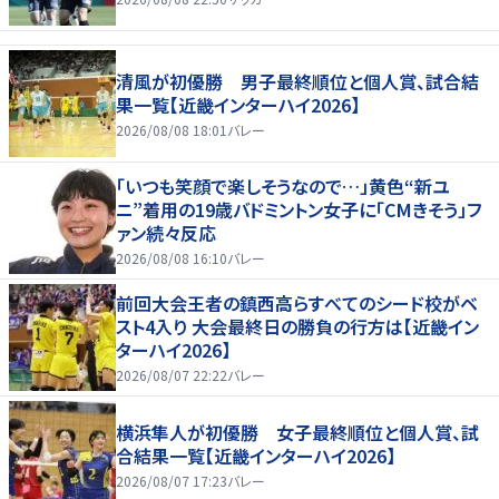
清風が初優勝 男子最終順位と個人賞、試合結
果一覧【近畿インターハイ2026】
2026/08/08 18:01
バレー
「いつも笑顔で楽しそうなので…」黄色“新ユ
ニ”着用の19歳バドミントン女子に「CMきそう」フ
ァン続々反応
2026/08/08 16:10
バレー
前回大会王者の鎮西高らすべてのシード校がベ
スト4入り 大会最終日の勝負の行方は【近畿イン
ターハイ2026】
2026/08/07 22:22
バレー
横浜隼人が初優勝 女子最終順位と個人賞、試
合結果一覧【近畿インターハイ2026】
2026/08/07 17:23
バレー