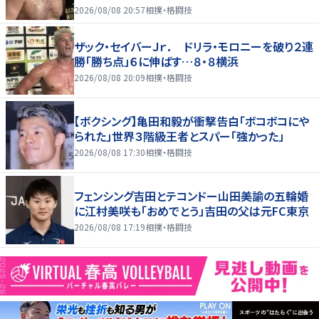
2026/08/08 20:57
相撲・格闘技
ザック・セイバーＪｒ． ドリラ・モロニーを破り２連
勝「勝ち点」６に伸ばす…８・８横浜
2026/08/08 20:09
相撲・格闘技
【ボクシング】亀田和毅が衝撃告白「ボコボコにや
られた」世界３階級王者とスパー「強かった」
2026/08/08 17:30
相撲・格闘技
フェンシング吉田とテコンドー山田美諭の五輪婚
に江村美咲も「おめでとう」吉田の父は元FC東京
2026/08/08 17:19
相撲・格闘技