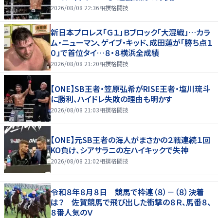
2026/08/08 22:36
相撲格闘技
新日本プロレス「Ｇ１」Ｂブロック「大混戦」…カラ
ム・ニューマン、ゲイブ・キッド、成田蓮が「勝ち点１
０」で首位タイ…８・８横浜全成績
2026/08/08 21:20
相撲格闘技
【ONE】SB王者・笠原弘希がRISE王者・塩川琉斗
に勝利、ハイドレ失敗の理由も明かす
2026/08/08 21:03
相撲格闘技
【ONE】元SB王者の海人がまさかの２戦連続１回
KO負け、シアサラニの左ハイキックで失神
2026/08/08 21:02
相撲格闘技
令和８年８月８日 競馬で枠連（８）－（８）決着
は？ 佐賀競馬で飛び出した衝撃の８Ｒ、馬番８、
８番人気のＶ