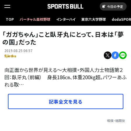
今日の予定
TOP
バーチャル高校野球
インターハイ
東京六大学野球
dodaSPO
（新しいタブ
「ガガちゃん」こと臥牙丸にとって、日本は「夢
の国」だった
2019.08.25 06:57
向正面から世界が見える～大相撲・外国人力士物語第２
回：臥牙丸（前編） 身長186㎝、体重200㎏超。パワーあふ
れる取…
記事全文を見る
相撲・格闘技