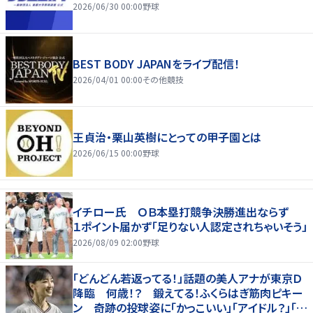
2026/06/30 00:00
野球
BEST BODY JAPANをライブ配信！
2026/04/01 00:00
その他競技
王貞治・栗山英樹にとっての甲子園とは
2026/06/15 00:00
野球
イチロー氏 ＯＢ本塁打競争決勝進出ならず
１ポイント届かず「足りない人認定されちゃいそう」
2026/08/09 02:00
野球
「どんどん若返ってる！」話題の美人アナが東京Ｄ
降臨 何歳！？ 鍛えてる！ふくらはぎ筋肉ピキー
ン 奇跡の投球姿に「かっこいい」「アイドル？」「女