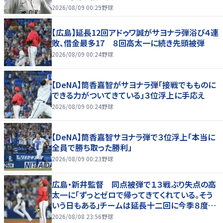
神」
2026/08/09 00:29
野球
【広島】延長12回アドゥワ誠がサヨナラ弾浴び４連
敗、借金最多17 ８回高太一に続き先頭被弾
2026/08/09 00:24
野球
【DeNA】筒香嘉智がサヨナラ弾「接戦でもものに
できる力がついてきている」３位浮上に手応え
2026/08/09 00:24
野球
【DeNA】筒香嘉智サヨナラ弾で３位浮上「本当に
全員で勝ち取った勝利」
2026/08/09 00:23
野球
広島・新井監督 同点被弾で１３戦ぶり失点の高
太一に「ずっとゼロで帰ってきてくれている。そう
いう日もある」チームは延長十二回に今季８度目
サヨナラ負け
2026/08/08 23:56
野球