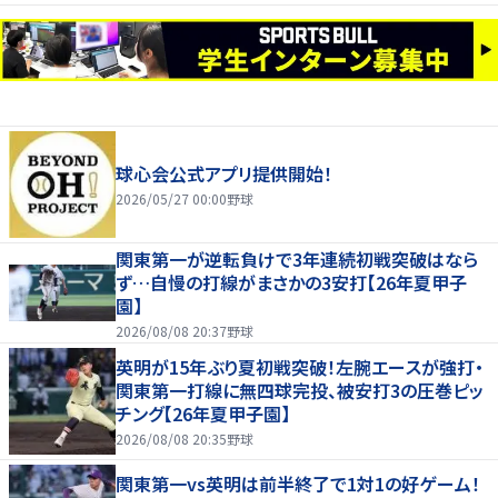
球心会公式アプリ提供開始！
2026/05/27 00:00
野球
関東第一が逆転負けで3年連続初戦突破はなら
ず…自慢の打線がまさかの3安打【26年夏甲子
園】
2026/08/08 20:37
野球
英明が15年ぶり夏初戦突破！左腕エースが強打・
関東第一打線に無四球完投、被安打3の圧巻ピッ
チング【26年夏甲子園】
2026/08/08 20:35
野球
関東第一vs英明は前半終了で1対1の好ゲーム！