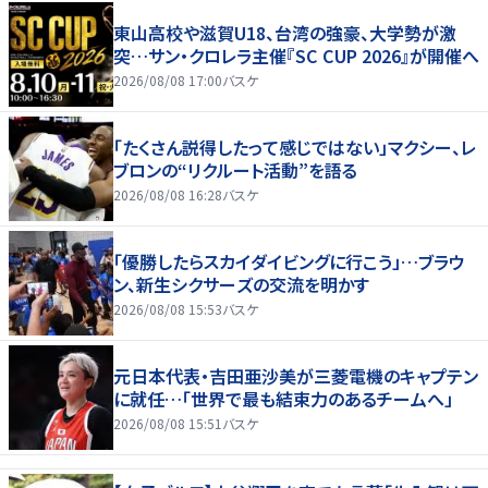
東山高校や滋賀U18、台湾の強豪、大学勢が激
突…サン・クロレラ主催『SC CUP 2026』が開催へ
2026/08/08 17:00
バスケ
「たくさん説得したって感じではない」マクシー、レ
ブロンの“リクルート活動”を語る
2026/08/08 16:28
バスケ
「優勝したらスカイダイビングに行こう」…ブラウ
ン、新生シクサーズの交流を明かす
2026/08/08 15:53
バスケ
元日本代表・吉田亜沙美が三菱電機のキャプテン
に就任…「世界で最も結束力のあるチームへ」
2026/08/08 15:51
バスケ