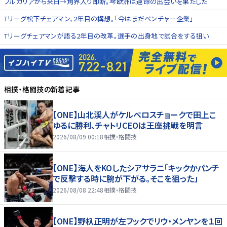
ブルガリアから来日→角界入り即断。琴欧洲は運命の出会いを果たした
Tリーグ松下チェアマン、2年目の構想。「今はまだベンチャー企業」
Tリーグチェアマンが語る2年目の改革。選手の出身地で試合をする狙い
相撲・格闘技
の新着記事
【ONE】山北渓人がケルベロスチョークで田上こ
ゆるに勝利、チャトリCEOは王座挑戦を明言
2026/08/09 00:18
相撲・格闘技
【ONE】海人をKOしたシアサラニ「キックかパンチ
で反撃する時に腕が下がる。そこを狙った」
2026/08/08 22:48
相撲・格闘技
【ONE】野杁正明が左フックでリウ・メンヤンを１回