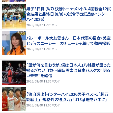
男子3日目（8/7）決勝トーナメント3、4回戦全12試
合結果と最終日（8/8）の試合予定【近畿インター
ハイ2026】
2026/08/07 15:25
バレー
バレーボール大友愛さん 日本代表の長女・美空
とディズニーシー カチューシャ着けて動画撮影
2026/08/07 15:08
バレー
「誰が何を言おうが、僕は日本人」八村塁が語った
揺るぎない自負…田臥勇太は日本バスケの“明る
い未来”を確信
2026/08/08 18:36
バスケ
【独自選出】インターハイ2026男子ベスト5「超万
能戦士」「規格外の得点力」「U18落選をバネに」
2026/08/08 18:00
バスケ