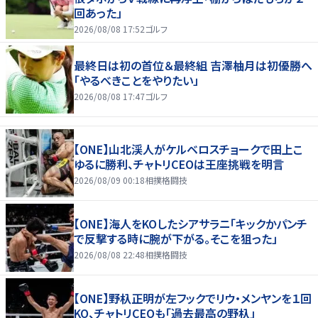
回あった」
2026/08/08 17:52
ゴルフ
最終日は初の首位＆最終組 吉澤柚月は初優勝へ
「やるべきことをやりたい」
2026/08/08 17:47
ゴルフ
【ONE】山北渓人がケルベロスチョークで田上こ
ゆるに勝利、チャトリCEOは王座挑戦を明言
2026/08/09 00:18
相撲格闘技
【ONE】海人をKOしたシアサラニ「キックかパンチ
で反撃する時に腕が下がる。そこを狙った」
2026/08/08 22:48
相撲格闘技
【ONE】野杁正明が左フックでリウ・メンヤンを１回
KO、チャトリCEOも「過去最高の野杁」