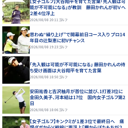
【女子ゴルフ】大谷翔平を育てた言葉「先入観は可
能が不可能になる」が教訓 藤田かれんが初Ｖへ
２差４位浮上
2026/08/08 20:11
ゴルフ
思わぬ“繰り上げ”で開幕前日コース入り プロ14
年目の辻梨恵に初Vチャンス
2026/08/08 19:23
ゴルフ
「先入観は可能が不可能になる」 藤田かれんの待
ち受け画面は大谷翔平を育てた言葉
2026/08/08 18:50
ゴルフ
安田祐香と吉沢柚月が首位に並び、1打差3位に
金田久美子、河本結は17位 国内女子ゴルフ第2
日
2026/08/08 18:06
ゴルフ
【女子ゴルフ】キンクミが１差３位で最終日へ 痛
恨ダボからＶ戦線に再浮上「棚からぼたもちが２