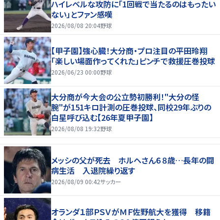
ハイレベルな攻防に「1回戦で当たるのはもったい
ない」とファン感嘆
2026/08/08 20:04
野球
【甲子園】強心臓！大分商・プロ注目の平田玲翔
「楽しい場面作ってくれた」ピンチで救援圧巻投球
2026/06/23 00:00
野球
大分商が今大会の公立勢初勝利！"大分の怪
腕"が151キロ計測の圧巻投球、同校29年ぶりの
白星呼び込む【26年夏甲子園】
2026/08/08 19:32
野球
メッシの父が死去 ホルヘさん６８歳…長年の闘
病生活 入退院繰り返す
2026/08/09 00:42
サッカー
オランダ１部ＰＳＶがＭＦ佐野航大を獲得 移籍