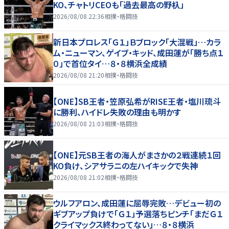
KO、チャトリCEOも「過去最高の野杁」
2026/08/08 22:36
相撲・格闘技
新日本プロレス「Ｇ１」Ｂブロック「大混戦」…カラ
ム・ニューマン、ゲイブ・キッド、成田蓮が「勝ち点１
０」で首位タイ…８・８横浜全成績
2026/08/08 21:20
相撲・格闘技
【ONE】SB王者・笠原弘希がRISE王者・塩川琉斗
に勝利、ハイドレ失敗の理由も明かす
2026/08/08 21:03
相撲・格闘技
【ONE】元SB王者の海人がまさかの２戦連続１回
KO負け、シアサラニの左ハイキックで失神
2026/08/08 21:02
相撲・格闘技
ウルフアロン、成田蓮に屈辱完敗…デビュー初の
ギブアップ負けで「Ｇ１」予選落ちピンチ「まだＧ１
クライマックス終わってない」…８・８横浜