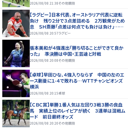
2026/08/08 21:38
その他競技
【ラグビー】日本代表、オーストラリア代表に逆転
負け 残り２分で３点差詰める ２万観衆がため
息 ＳＨ斎藤「点差は何点でも負けは負け」…前
半にＳＯ伊藤龍が先制トライ、３２ー３５で惜敗
2026/08/08 20:57
ラグビー
張本美和が４強進出「勝ち切ることができて良か
った」 準決勝は中国・王芸迪と対戦
2026/08/08 20:08
その他競技
【卓球】早田ひな、４強入りならず 中国の左のエ
ース蒯曼に１-４で敗れる…ＷＴＴチャンピオンズ
横浜
2026/08/08 20:15
卓球
【ＣＢＣ賞】単勝１番人気は左回り３戦３勝の良血
馬 実績上位のレイピアが続く ３連単は混戦ム
ード 前日最終オッズ
2026/08/08 20:20
その他競技