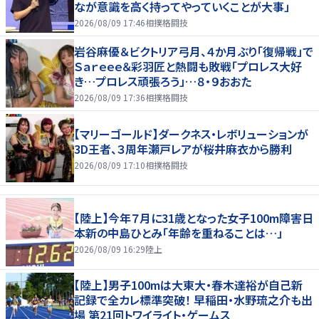
なが意識を高く持ってやっていくことが大事」
2026/08/09 17:46
相撲格闘技
岩谷麻優＆ビクトリア弓月、４か月ぶり「復帰戦」で
Ｓａｒｅｅｅ＆彩羽匠と熱闘も敗戦「プロレス大好
き…プロレス頑張ろう」…８・９おおた
2026/08/09 17:36
相撲格闘技
【マリーゴールド】ダークネス・レボリューションが
3D王者、３周年瀬戸レアが桜井麻衣から勝利
2026/08/09 17:10
相撲格闘技
【陸上】今年７月に31歳となった女子100m障害日
本新の中島ひとみ「年齢を重ねることは…」
2026/08/09 16:29
陸上
【陸上】男子100mは大東大・春木達裕が自己新
記録で全カレ標準突破！ 早稲田・水野琉之介も出
場 第21回トワイライト・ゲームス