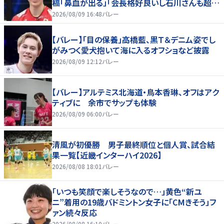
稿「鼻血が出る」「会長格好良いし石川さんも超格
好いい」
2026/08/09 16:48
バレー
【バレー】「目の保養」高橋藍、黒Ｔ＆デニム姿でし
がみつく愛犬抱いて海に入るオフショなど披露
2026/08/09 12:12
バレー
【バレー】アルテミス北海道・鳥本香琳、オフはアク
ティブに 余市でサップも体験
2026/08/09 06:00
バレー
清風が初優勝 男子最終順位と個人賞、試合結
果一覧【近畿インターハイ2026】
2026/08/08 18:01
バレー
「いつも笑顔で楽しそうなので…」黄色“新ユ
ニ”着用の19歳バドミントン女子に「CMきそう」フ
ァン続々反応
2026/08/08 16:10
バレー