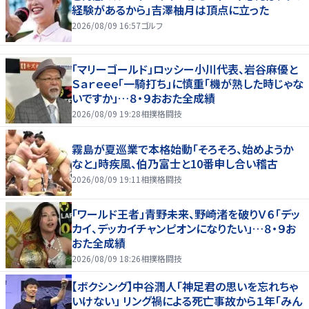
経験があるから」吉澤柚月は頂点に立った
2026/08/09 16:57
ゴルフ
「マリーゴールド」ロッシー小川代表、岩谷麻優と
Ｓａｒｅｅｅ「一騎打ち」に慎重「機が熟した時じゃな
いですか」…８・９おおた全成績
2026/08/09 19:28
相撲格闘技
霧島が夏巡業で本格始動「そろそろ、始めようか
なと」時疾風、伯乃富士と10番申し合い稽古
2026/08/09 19:11
相撲格闘技
「ワールド王者」青野未来、野崎渚を破りＶ６「デッ
カイ、デッカイチャンピオンになりたい」…８・９お
おた全成績
2026/08/09 18:26
相撲格闘技
【ボクシング】中谷潤人「神足君の思いを忘れちゃ
いけない」 リング禍による死亡事故から１年「みん