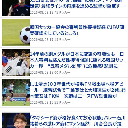
足気「最終ラインの再編を進める監督が重宝する
柔軟性を備えている」
2026/08/09 17:45
サッカー
韓国サッカー協会の審判員性接待疑惑でJFA「事
実確認をしているところ」
2026/08/09 17:19
サッカー
14年前の銅メダルが日本に変更の可能性も 日
本人審判も絡んだ性接待問題に揺れる韓国サッ
カー界 “五輪メダル剝奪”に危機感「悲劇に見
舞われる」
2026/08/09 17:00
サッカー
【Ｊ１清水】０３年世代が横浜ＦＭ戦出場へ猛アピ
ール 練習試合で千葉寛汰と大畑凜生が２発、鈴
木奎吾はＦＫ弾 次節はエースＦＷ呉世勲が出
場停止
2026/08/09 16:55
サッカー
「タキシード姿が格好良くて放心状態」バレー石川
祐希らの激レア姿にファン騒然 川合会長が投