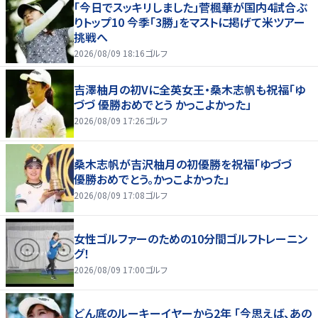
「今日でスッキリしました」菅楓華が国内4試合ぶ
りトップ10 今季「3勝」をマストに掲げて米ツアー
挑戦へ
2026/08/09 18:16
ゴルフ
吉澤柚月の初Vに全英女王・桑木志帆も祝福「ゆ
づづ 優勝おめでとう かっこよかった」
2026/08/09 17:26
ゴルフ
桑木志帆が吉沢柚月の初優勝を祝福「ゆづづ
優勝おめでとう。かっこよかった」
2026/08/09 17:08
ゴルフ
女性ゴルファーのための10分間ゴルフトレーニン
グ！
2026/08/09 17:00
ゴルフ
どん底のルーキーイヤーから2年 「今思えば、あの