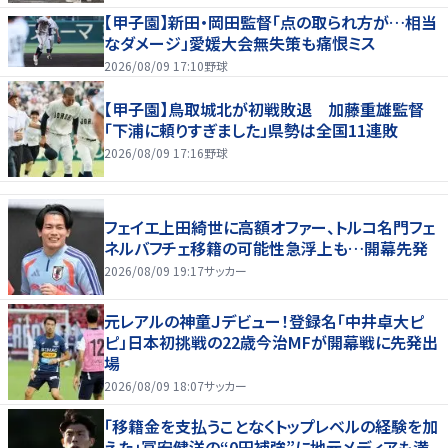
【甲子園】新田・岡田監督「点の取られ方が…相当
なダメージ」愛媛大会無失策も痛恨ミス
2026/08/09 17:10
野球
【甲子園】鳥取城北が初戦敗退 加藤重雄監督
「下浦に頼りすぎました」県勢は全国11連敗
2026/08/09 17:16
野球
フェイエ上田綺世に高額オファー、トルコ名門フェ
ネルバフチェ移籍の可能性急浮上も…開幕先発
2026/08/09 19:17
サッカー
元レアルの神童Ｊデビュー！登録名「中井卓大ピ
ピ」日本初挑戦の22歳今治MFが開幕戦に先発出
場
2026/08/09 18:07
サッカー
「移籍金を支払うことなくトップレベルの経験を加
えた」冨安健洋の“0円補強”に地元メディアも満