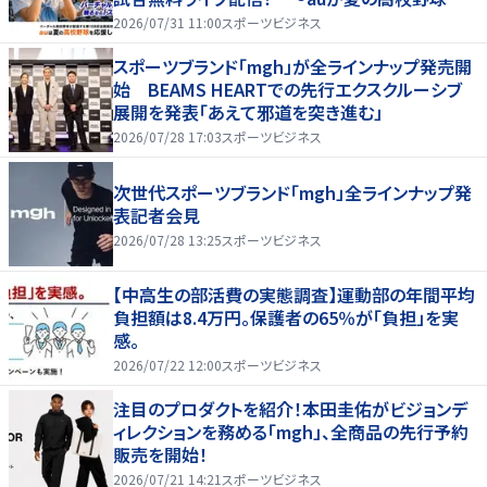
応援！夏を盛り上げるライブ配信番組 「応援甲子
2026/07/31 11:00
スポーツビジネス
園 Supported by au」がスタート〜
スポーツブランド「mgh」が全ラインナップ発売開
始 BEAMS HEARTでの先行エクスクルーシブ
展開を発表「あえて邪道を突き進む」
2026/07/28 17:03
スポーツビジネス
次世代スポーツブランド「mgh」全ラインナップ発
表記者会見
2026/07/28 13:25
スポーツビジネス
【中高生の部活費の実態調査】運動部の年間平均
負担額は8.4万円。保護者の65％が「負担」を実
感。
2026/07/22 12:00
スポーツビジネス
注目のプロダクトを紹介！本田圭佑がビジョンデ
ィレクションを務める「mgh」、全商品の先行予約
販売を開始！
2026/07/21 14:21
スポーツビジネス