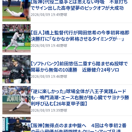
【阪神】代役二塁手とは思えない呼吸 不意打ち
でサイン出した高寺望夢のピックオフが大成功
2026/08/09 19:49
野球
【巨人】橋上監督代行が岡田悠希の今季初昇格即
決勝打に「なかなか昇格させるタイミングが…」
2026/08/09 19:48
野球
【ソフトバンク】前田悠伍二塁すら踏ませぬ投球で
開幕から無傷の10連勝 近藤健介24号ソロ
2026/08/09 19:46
野球
「逆に楽しかった」球場全体が八王子実践ムード
も…鳴門渦潮・エース右腕が強心臓でサヨナラ勝
利呼び込む【26年夏甲子園】
2026/08/09 19:39
野球
【阪神】無得点のまま中盤へ ４回は今季初２番
の元山飛優が先頭四球もクリーンアップ凡退