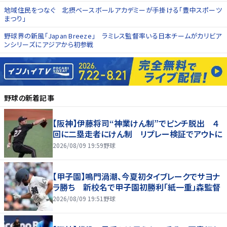
地域住民をつなぐ 北摂ベースボールアカデミーが手掛ける「豊中スポーツ
まつり」
野球界の新風「Japan Breeze」 ラミレス監督率いる日本チームがカリビア
ンシリーズにアジアから初参戦
野球
の新着記事
【阪神】伊藤将司“神業けん制”でピンチ脱出 ４
回に二塁走者にけん制 リプレー検証でアウトに
2026/08/09 19:59
野球
【甲子園】鳴門渦潮、今夏初タイブレークでサヨナ
ラ勝ち 新校名で甲子園初勝利「紙一重」森監督
2026/08/09 19:51
野球