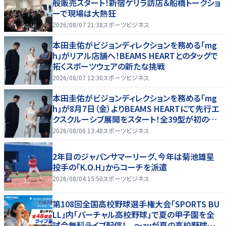
般販売スタート！新宿ゲリラ訪店＆船橋トークショ
ーで現場は大熱狂
2026/08/07 21:38
スポーツビジネス
本田圭佑がビジョンディレクションを務める「mg
h」がリアル店舗へ！BEAMS HEARTとのタッグで
拓くスポーツウェアの新たな挑戦
2026/08/07 12:30
スポーツビジネス
本田圭佑がビジョンディレクションを務める「mg
h」が8月7日（金）よりBEAMS HEARTにて先行エ
クスクルーシブ展開をスタート！全39型が初の実
店舗へ、新宿POP UPやトークショーも！
2026/08/06 13:48
スポーツビジネス
2年目のジャパンサマーリーグ、今年は菊池雄星
投手の「K.O.H」からコーチを派遣
2026/08/04 15:50
スポーツビジネス
第108回全国高校野球選手権大会「SPORTS BU
LL」内「バーチャル高校野球」で夏の甲子園を全
試合無料ライブ配信！ ～auが夏の高校野球を