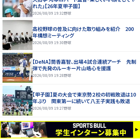
れた」【26年夏甲子園】
2026/08/09 19:32
野球
高校野球の普及に向けた取り組みを紹介 200
年構想ミーティング
2026/08/09 19:30
野球
【DeNA】筒香嘉智、出場４試合連続アーチ 先制
弾で先発のルーキー片山皓心を援護
2026/08/09 19:28
野球
【甲子園】夏の大会で東京勢２校の初戦敗退は10
年ぶり 関東第一に続いて八王子実践も敗退
2026/08/09 19:27
野球