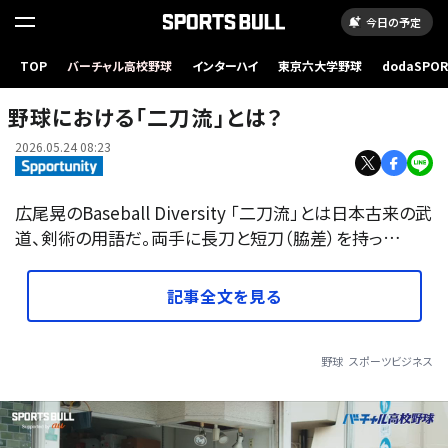
今日の予定
TOP
バーチャル高校野球
インターハイ
東京六大学野球
dodaSPO
（新しいタブ
野球における「二刀流」とは？
2026.05.24 08:23
広尾晃のBaseball Diversity 「二刀流」とは日本古来の武
道、剣術の用語だ。両手に長刀と短刀（脇差）を持っ…
記事全文を見る
野球
スポーツビジネス