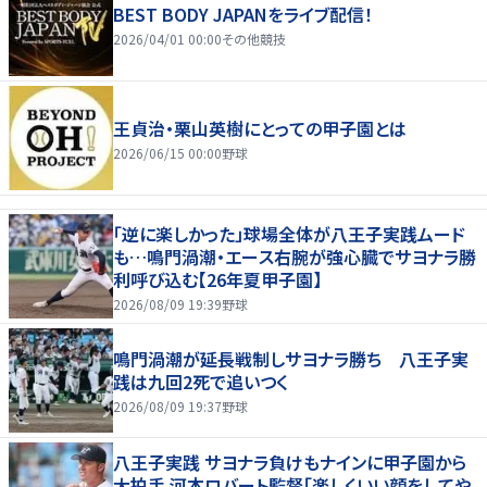
BEST BODY JAPANをライブ配信！
2026/04/01 00:00
その他競技
王貞治・栗山英樹にとっての甲子園とは
2026/06/15 00:00
野球
「逆に楽しかった」球場全体が八王子実践ムード
も…鳴門渦潮・エース右腕が強心臓でサヨナラ勝
利呼び込む【26年夏甲子園】
2026/08/09 19:39
野球
鳴門渦潮が延長戦制しサヨナラ勝ち 八王子実
践は九回2死で追いつく
2026/08/09 19:37
野球
八王子実践 サヨナラ負けもナインに甲子園から
大拍手 河本ロバート監督「楽しくいい顔をしてや