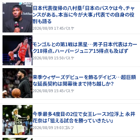
日本代表復帰の八村塁「日本のバスケは今、チャ
ンスがある。本当に今が大事」代表での自身の役
割も語る
2026/08/09 17:45
バスケ
モンゴルとの第1戦は黒星…男子日本代表はカー
ク18得点、ハーパージュニア15得点も及ばず
2026/08/09 15:50
バスケ
来季ウィザーズデビューを飾るデイビス…超巨額
な延長契約は開幕後まで持ち越しか？
2026/08/09 15:45
バスケ
今季最多4度目の2位で女王レース3位浮上 永井
花奈は「狙える試合を勝っていきたい」
2026/08/09 19:03
ゴルフ