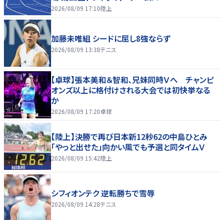
2026/08/09 17:10
陸上
加藤未唯組 シードに屈し8強ならず
2026/08/09 13:38
テニス
【卓球】張本美和＆智和、兄妹同時Ｖへ チャンピ
オンズ以上に格付けされる大会では初快挙なる
か
2026/08/09 17:20
卓球
【陸上】決勝で再び日本新12秒62の中島ひとみ
「やっと出せた」向かい風でも予選と同タイムＶ
2026/08/09 15:42
陸上
シフィオンテク 逆転勝ちで雪辱
2026/08/09 14:28
テニス