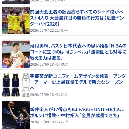
前回大会王者の鎮西高らすべてのシード校がベ
スト4入り 大会最終日の勝負の行方は【近畿イン
ターハイ2026】
2026/08/07 22:22
バレー
河村勇輝、バスケ日本代表への思い語る「ＮＢＡの
コートに立つのは同じレベル」「強豪国とも対等に
戦える力はある」
2026/08/09 18:45
バスケ
宇都宮が新ユニフォームデザインを発表…アンダ
ーアーマー史上最軽量モデルで新たなシーズン
へ
2026/08/09 18:43
バスケ
新井楽人が17得点もB.LEAGUE UNITEDはメル
ボルンに惜敗…中村拓人「全員が成長できた」
2026/08/09 18:16
バスケ