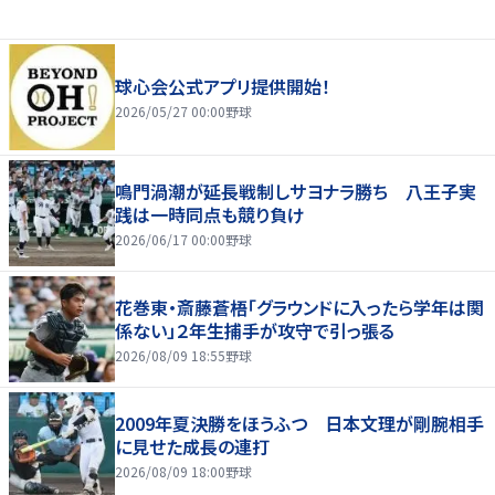
球心会公式アプリ提供開始！
2026/05/27 00:00
野球
鳴門渦潮が延長戦制しサヨナラ勝ち 八王子実
践は一時同点も競り負け
2026/06/17 00:00
野球
花巻東・斎藤蒼梧「グラウンドに入ったら学年は関
係ない」２年生捕手が攻守で引っ張る
2026/08/09 18:55
野球
2009年夏決勝をほうふつ 日本文理が剛腕相手
に見せた成長の連打
2026/08/09 18:00
野球