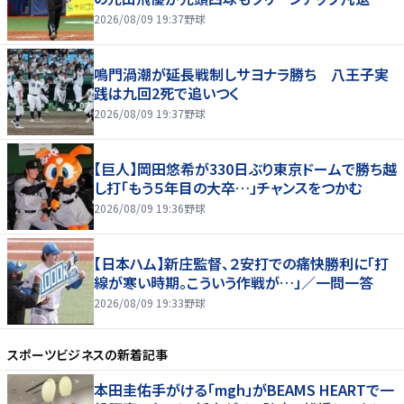
2026/08/09 19:37
野球
鳴門渦潮が延長戦制しサヨナラ勝ち 八王子実
践は九回2死で追いつく
2026/08/09 19:37
野球
【巨人】岡田悠希が330日ぶり東京ドームで勝ち越
し打「もう５年目の大卒…」チャンスをつかむ
2026/08/09 19:36
野球
【日本ハム】新庄監督、２安打での痛快勝利に「打
線が寒い時期。こういう作戦が…」／一問一答
2026/08/09 19:33
野球
スポーツビジネス
の新着記事
本田圭佑手がける「mgh」がBEAMS HEARTで一