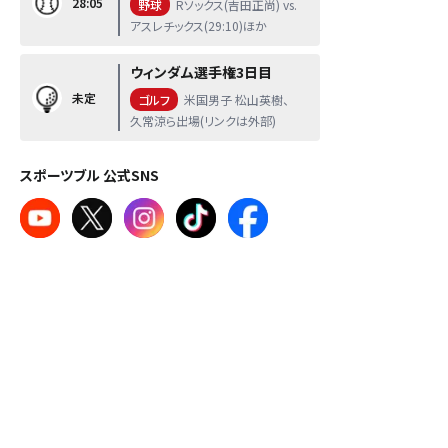
28:05
野球
Rソックス(吉田正尚) vs.
アスレチックス(29:10)ほか
ウィンダム選手権3日目
未定
ゴルフ
米国男子 松山英樹、
久常涼ら出場(リンクは外部)
スポーツブル 公式SNS