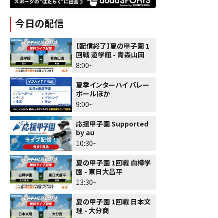
今日の配信
【配信終了】夏の甲子園 1
回戦 遊学館 - 青森山田
8:00~
夏季インターハイ バレー
ボールほか
9:00~
応援甲子園 Supported
by au
10:30~
夏の甲子園 1回戦 白樺学
園 - 東日大昌平
13:30~
夏の甲子園 1回戦 日本文
理 - 大分商