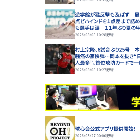
に遊学館ベンチへ一礼
遊学館が猛反撃も及ばず 最
点ビハインドを１点差まで詰
も選手は涙 １１年ぶり夏の
で初戦敗退
2026/08/08 10:28
野球
村上宗隆、6試合ぶり25号 
騒然の豪快弾…岡本を抜き“
人最多”、首位攻防カードで一
2026/08/08 10:27
野球
球心会公式アプリ提供開始！
2026/05/27 00:00
野球