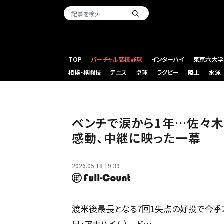
TOP
バーチャル高校野球
インターハイ
東京六大学
相撲・格闘技
テニス
卓球
ラグビー
陸上
水泳
エンゼルス戦で2勝目を挙げたドジャース・佐々木朗希【写真
ベンチで涙から1年…佐々木
感動、中継に映った一幕
2026.05.18 19:39
渡米後最長となる7回1失点の好投で今季2勝
日・アナハイム） ド…