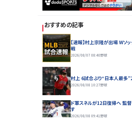
おすすめの記事
【速報】村上宗隆が出場 Wソッ
戦
2026/08/07 08:40
野球
村上 6試合ぶり“日本人最多”
2026/08/08 10:27
野球
ド軍スネルが12日復帰へ 監
す
2026/08/08 09:41
野球