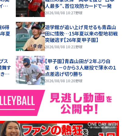
イン
人最多”、首位攻防カードで一発
2026/08/08 10:27
野球
盤6得
遊学館が追い上げ見せるも青森山
6年夏
田に惜敗…15年夏以来の聖地初戦
突破逃す【26年夏甲子園】
2026/08/08 10:21
野球
プス
【甲子園】青森山田が２年ぶり白
鼓舞す
星 ６－０から３人継投で薄氷の１
聞き入
点差逃げ切り勝ち
2026/08/08 10:20
野球