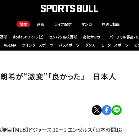
競技
速報
ライブ配信
マンガ
見逃し動画
野球
dodaSPORTS
センバツ高校野球
高校サッカー
バーチャル春高バ
（新しいタブで開く）
ABEMA
ウインタースポーツ
パラスポーツ
ダンス
モータースポーツ
そ
：黒澤崇】
朗希が“激変”「良かった」 日本人
目【MLB】ドジャース 10ー1 エンゼルス（日本時間18