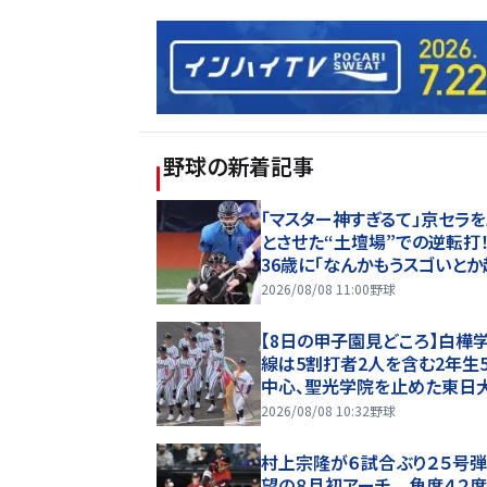
野球
の新着記事
「マスター神すぎるて」京セラ
とさせた“土壇場”での逆転打
36歳に「なんかもうスゴいとか
ておかしいわ」「代打の神様っ
2026/08/08 11:00
野球
ルじゃねーぞ」
【8日の甲子園見どころ】白樺
線は5割打者2人を含む2年生
中心、聖光学院を止めた東日
平・右腕エースに挑む
2026/08/08 10:32
野球
村上宗隆が６試合ぶり２５号弾
望の８月初アーチ 角度４２