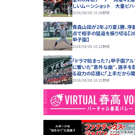
しいムーンショット 大量ビハ
ドのチームを鼓舞する一撃
2026/08/08 10:28
野球
青森山田が2年ぶり夏1勝、序
点で相手の猛追を振り切る【2
甲子園】
2026/08/08 10:22
野球
「ドラマ始まった？」甲子園アル
に響いた”意外な曲”、選手を
る迫力の応援に「上手だから
っちゃう」【26年夏甲子園】
2026/08/08 10:21
野球