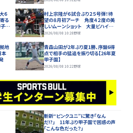
大６
村上宗隆が６試合ぶり２５号弾！待
め寄る
望の８月初アーチ 角度４２度の美
甲子園
しいムーンショット 大量ビハイン
ドのチームを鼓舞する一撃
2026/08/08 10:28
野球
本拠地
青森山田が2年ぶり夏1勝、序盤6得
日本
点で相手の猛追を振り切る【26年夏
発
甲子園】
2026/08/08 10:22
野球
斬新“ピンクユニ”に驚き「なん
だ!?」 11年ぶり甲子園で困惑の声
「こんな色だった？」