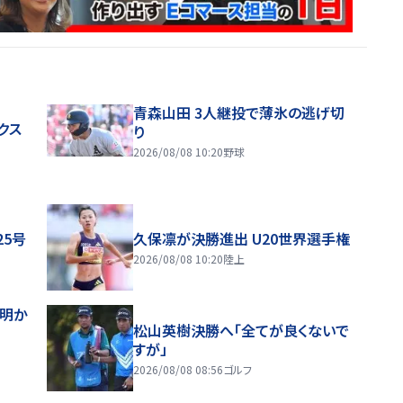
青森山田 3人継投で薄氷の逃げ切
クス
り
2026/08/08 10:20
野球
25号
久保凛が決勝進出 U20世界選手権
2026/08/08 10:20
陸上
督明か
松山英樹決勝へ「全てが良くないで
すが」
2026/08/08 08:56
ゴルフ