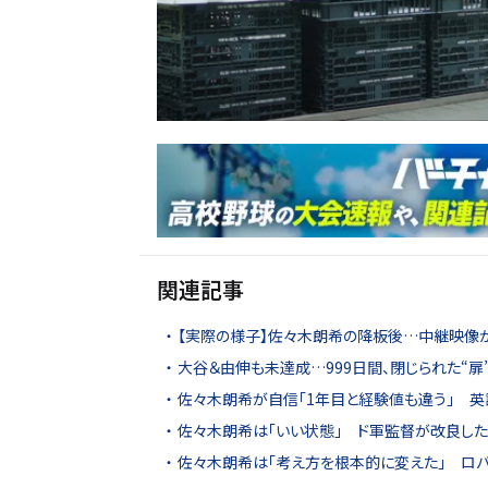
関連記事
【実際の様子】佐々木朗希の降板後…中継映像が
大谷＆由伸も未達成…999日間、閉じられた“扉”
佐々木朗希が自信「1年目と経験値も違う」 英
佐々木朗希は「いい状態」 ド軍監督が改良した
佐々木朗希は「考え方を根本的に変えた」 ロ