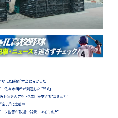
捉えた瞬間「本当に良かった」
 佐々木朗希が到達した「75.8」
語上達を否定も…2年目を支える“コミュ力”
“宝刀”に太鼓判
バーツ監督が歓迎…背景にある“挫折”