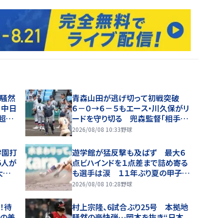
を騒然
青森山田が逃げ切って初戦突破
！中日
６－０→６－５もエース・川久保がリ
超え
ードを守り切る 兜森監督「相手の
てレベ
方が７割くらいよかった」選手も丁寧
2026/08/08 10:33
野球
に遊学館ベンチへ一礼
学園打
遊学館が猛反撃も及ばず 最大６
5人が
点ビハインドを１点差まで詰め寄る
大昌
も選手は涙 １１年ぶり夏の甲子園
で初戦敗退
2026/08/08 10:28
野球
！待
村上宗隆、6試合ぶり25号 本拠地
度の美
騒然の豪快弾…岡本を抜き“日本