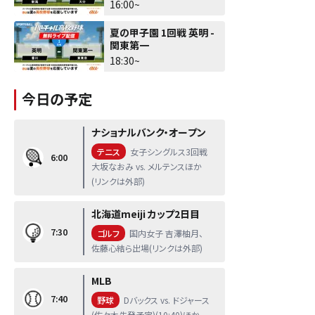
16:00~
夏の甲子園 1回戦 英明 -
関東第一
18:30~
今日の予定
ナショナルバンク・オープン
テニス
女子シングルス3回戦
6:00
大坂なおみ vs. メルテンスほか
(リンクは外部)
北海道meiji カップ2日目
7:30
ゴルフ
国内女子 吉澤柚月、
佐藤心結ら出場(リンクは外部)
MLB
7:40
野球
Dバックス vs. ドジャース
(佐々木先発予定)(10:40)ほか