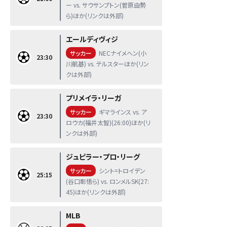
ー vs. サウサンプトン(菅原由勢
ら)ほか(リンクは外部)
エールディヴィジ
サッカー
NECナイメヘン(小
23:30
川航基) vs. テルスターほか(リン
クは外部)
プリメイラ・リーガ
サッカー
ギマラインス vs. ア
23:30
ロウカ(福井太智)(26:00)ほか(リ
ンクは外部)
ジュピラー・プロ・リーグ
サッカー
シント=トロイデン
25:15
(谷口彰悟ら) vs. ロンメルSK(27:
45)ほか(リンクは外部)
MLB