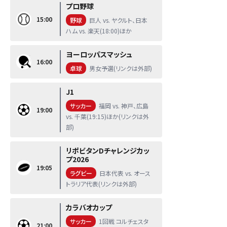
プロ野球
15:00
野球
巨人 vs. ヤクルト、日本
ハム vs. 楽天(18:00)ほか
ヨーロッパスマッシュ
16:00
卓球
男女予選(リンクは外部)
J1
サッカー
福岡 vs. 神戸、広島
19:00
vs. 千葉(19:15)ほか(リンクは外
部)
リポビタンDチャレンジカッ
プ2026
19:05
ラグビー
日本代表 vs. オース
トラリア代表(リンクは外部)
カラバオカップ
サッカー
1回戦 コルチェスタ
21:00