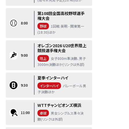
第108回全国高校野球選手
権大会
8:00
野球
1回戦 英明 - 関東第一
(18:30)ほか
オレゴン2026 U20世界陸上
競技選手権大会
9:00
陸上
女子800m準決勝、男子
3000m決勝ほか(リンクは外部)
夏季インターハイ
9:30
インターハイ
バレーボール男
子決勝ほか
WTTチャンピオンズ横浜
11:00
卓球
男女シングルス準々決
勝(リンクは外部)