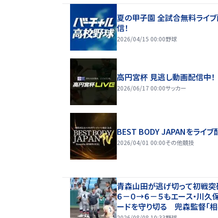
夏の甲子園 全試合無料ライブ
信！
2026/04/15 00:00
野球
高円宮杯 見逃し動画配信中！
2026/06/17 00:00
サッカー
BEST BODY JAPANをライブ
2026/04/01 00:00
その他競技
青森山田が逃げ切って初戦
６－０→６－５もエース・川久
ードを守り切る 兜森監督「
方が７割くらいよかった」選手
2026/08/08 10:33
野球