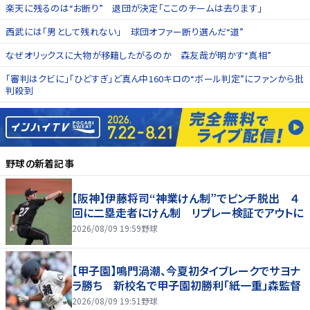
楽天に残るのは“お断り” 退団が決定「ここのチームは去ります」
西武には「男として残れない」 球団オファー断り選んだ“道”
なぜオリックスに大物が移籍したがるのか 森友哉が明かす“真相”
「審判はクビに」「ひどすぎ」ど真ん中160キロの“ボール判定”にファンから批
判殺到
野球
の新着記事
【阪神】伊藤将司“神業けん制”でピンチ脱出 ４
回に二塁走者にけん制 リプレー検証でアウトに
2026/08/09 19:59
野球
【甲子園】鳴門渦潮、今夏初タイブレークでサヨナ
ラ勝ち 新校名で甲子園初勝利「紙一重」森監督
2026/08/09 19:51
野球