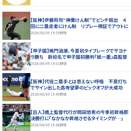
【阪神】伊藤将司“神業けん制”でピンチ脱出 ４
回に二塁走者にけん制 リプレー検証でアウトに
2026/08/09 19:59
野球
【甲子園】鳴門渦潮、今夏初タイブレークでサヨナ
ラ勝ち 新校名で甲子園初勝利「紙一重」森監督
2026/08/09 19:51
野球
【阪神】代役二塁手とは思えない呼吸 不意打ち
でサイン出した高寺望夢のピックオフが大成功
2026/08/09 19:49
野球
【巨人】橋上監督代行が岡田悠希の今季初昇格即
決勝打に「なかなか昇格させるタイミングが…」
2026/08/09 19:48
野球