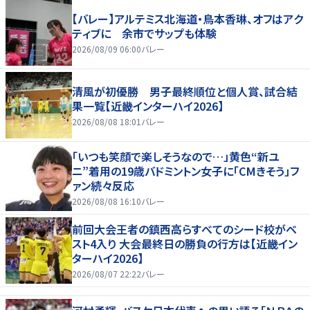
【バレー】アルテミス北海道・鳥本香琳、オフはアク
ティブに 余市でサップも体験
2026/08/09 06:00
バレー
清風が初優勝 男子最終順位と個人賞、試合結
果一覧【近畿インターハイ2026】
2026/08/08 18:01
バレー
「いつも笑顔で楽しそうなので…」黄色“新ユ
ニ”着用の19歳バドミントン女子に「CMきそう」フ
ァン続々反応
2026/08/08 16:10
バレー
前回大会王者の鎮西高らすべてのシード校がベ
スト4入り 大会最終日の勝負の行方は【近畿イン
ターハイ2026】
2026/08/07 22:22
バレー