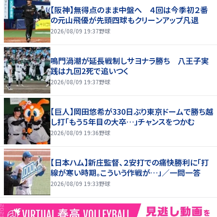
【阪神】無得点のまま中盤へ ４回は今季初２番
の元山飛優が先頭四球もクリーンアップ凡退
2026/08/09 19:37
野球
鳴門渦潮が延長戦制しサヨナラ勝ち 八王子実
践は九回2死で追いつく
2026/08/09 19:37
野球
【巨人】岡田悠希が330日ぶり東京ドームで勝ち越
し打「もう５年目の大卒…」チャンスをつかむ
2026/08/09 19:36
野球
【日本ハム】新庄監督、２安打での痛快勝利に「打
線が寒い時期。こういう作戦が…」／一問一答
2026/08/09 19:33
野球