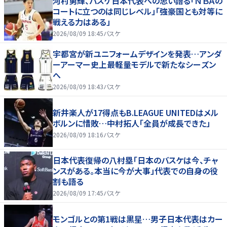
河村勇輝、バスケ日本代表への思い語る「ＮＢＡの
コートに立つのは同じレベル」「強豪国とも対等に
戦える力はある」
2026/08/09 18:45
バスケ
宇都宮が新ユニフォームデザインを発表…アンダ
ーアーマー史上最軽量モデルで新たなシーズン
へ
2026/08/09 18:43
バスケ
新井楽人が17得点もB.LEAGUE UNITEDはメル
ボルンに惜敗…中村拓人「全員が成長できた」
2026/08/09 18:16
バスケ
日本代表復帰の八村塁「日本のバスケは今、チャ
ンスがある。本当に今が大事」代表での自身の役
割も語る
2026/08/09 17:45
バスケ
モンゴルとの第1戦は黒星…男子日本代表はカー