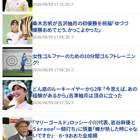
2026/08/09 17:26
ゴルフ
桑木志帆が吉沢柚月の初優勝を祝福「ゆづづ
優勝おめでとう。かっこよかった」
2026/08/09 17:08
ゴルフ
女性ゴルファーのための10分間ゴルフトレーニン
グ！
2026/08/09 17:00
ゴルフ
どん底のルーキーイヤーから2年 「今思えば、あの
経験があるから」吉澤柚月は頂点に立った
2026/08/09 16:57
ゴルフ
「マリーゴールド」ロッシー小川代表、岩谷麻優と
Ｓａｒｅｅｅ「一騎打ち」に慎重「機が熟した時じゃな
いですか」…８・９おおた全成績