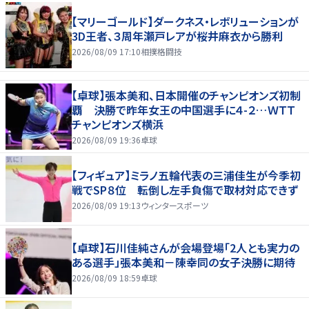
【マリーゴールド】ダークネス・レボリューションが
3D王者、３周年瀬戸レアが桜井麻衣から勝利
2026/08/09 17:10
相撲格闘技
【卓球】張本美和、日本開催のチャンピオンズ初制
覇 決勝で昨年女王の中国選手に４-２…ＷＴＴ
チャンピオンズ横浜
2026/08/09 19:36
卓球
【フィギュア】ミラノ五輪代表の三浦佳生が今季初
戦でSP８位 転倒し左手負傷で取材対応できず
2026/08/09 19:13
ウィンタースポーツ
【卓球】石川佳純さんが会場登場「2人とも実力の
ある選手」張本美和－陳幸同の女子決勝に期待
2026/08/09 18:59
卓球