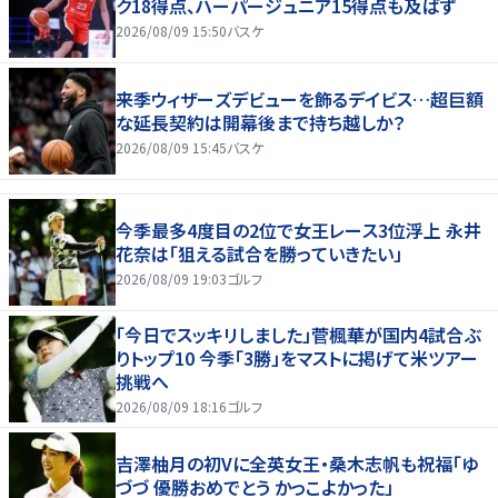
ク18得点、ハーパージュニア15得点も及ばず
2026/08/09 15:50
バスケ
来季ウィザーズデビューを飾るデイビス…超巨額
な延長契約は開幕後まで持ち越しか？
2026/08/09 15:45
バスケ
今季最多4度目の2位で女王レース3位浮上 永井
花奈は「狙える試合を勝っていきたい」
2026/08/09 19:03
ゴルフ
「今日でスッキリしました」菅楓華が国内4試合ぶ
りトップ10 今季「3勝」をマストに掲げて米ツアー
挑戦へ
2026/08/09 18:16
ゴルフ
吉澤柚月の初Vに全英女王・桑木志帆も祝福「ゆ
づづ 優勝おめでとう かっこよかった」