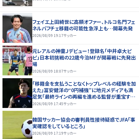
フェイエ上田綺世に高額オファー、トルコ名門フェ
ネルバフチェ移籍の可能性急浮上も…開幕先発
2026/08/09 19:17
サッカー
元レアルの神童Ｊデビュー！登録名「中井卓大ピ
ピ」日本初挑戦の22歳今治MFが開幕戦に先発出
場
2026/08/09 18:07
サッカー
「移籍金を支払うことなくトップレベルの経験を加
えた」冨安健洋の“0円補強”に地元メディアも満
足気「最終ラインの再編を進める監督が重宝する
柔軟性を備えている」
2026/08/09 17:45
サッカー
韓国サッカー協会の審判員性接待疑惑でJFA「事
実確認をしているところ」
2026/08/09 17:19
サッカー