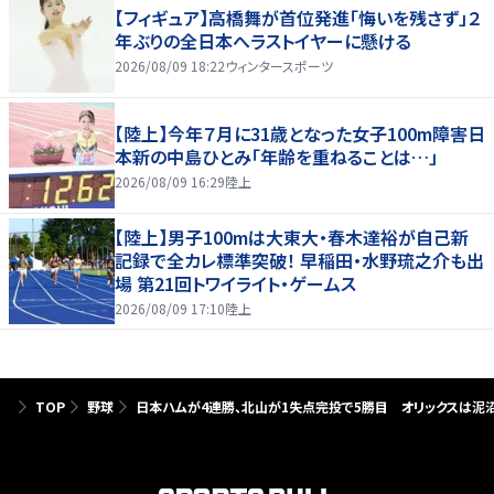
【フィギュア】高橋舞が首位発進「悔いを残さず」２
年ぶりの全日本へラストイヤーに懸ける
2026/08/09 18:22
ウィンタースポーツ
【陸上】今年７月に31歳となった女子100m障害日
本新の中島ひとみ「年齢を重ねることは…」
2026/08/09 16:29
陸上
【陸上】男子100mは大東大・春木達裕が自己新
記録で全カレ標準突破！ 早稲田・水野琉之介も出
場 第21回トワイライト・ゲームス
2026/08/09 17:10
陸上
TOP
野球
日本ハムが4連勝、北山が1失点完投で5勝目 オリックスは泥