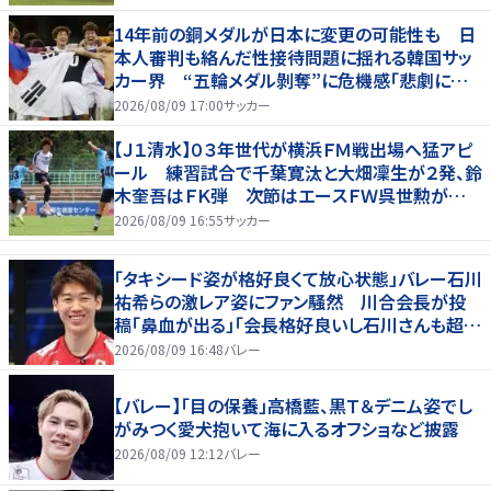
14年前の銅メダルが日本に変更の可能性も 日
本人審判も絡んだ性接待問題に揺れる韓国サッ
カー界 “五輪メダル剝奪”に危機感「悲劇に見
舞われる」
2026/08/09 17:00
サッカー
【Ｊ１清水】０３年世代が横浜ＦＭ戦出場へ猛アピ
ール 練習試合で千葉寛汰と大畑凜生が２発、鈴
木奎吾はＦＫ弾 次節はエースＦＷ呉世勲が出
場停止
2026/08/09 16:55
サッカー
「タキシード姿が格好良くて放心状態」バレー石川
祐希らの激レア姿にファン騒然 川合会長が投
稿「鼻血が出る」「会長格好良いし石川さんも超格
好いい」
2026/08/09 16:48
バレー
【バレー】「目の保養」高橋藍、黒Ｔ＆デニム姿でし
がみつく愛犬抱いて海に入るオフショなど披露
2026/08/09 12:12
バレー