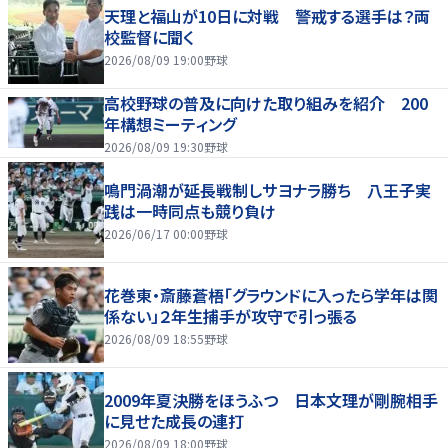
天理と福山が10日に対戦 警戒する選手は？両
校監督に聞く
2026/08/09 19:00
野球
高校野球の普及に向けた取り組みを紹介 200
年構想ミーティング
2026/08/09 19:30
野球
鳴門渦潮が延長戦制しサヨナラ勝ち 八王子実
践は一時同点も競り負け
2026/06/17 00:00
野球
花巻東・斎藤蒼梧「グラウンドに入ったら学年は関
係ない」２年生捕手が攻守で引っ張る
2026/08/09 18:55
野球
2009年夏決勝をほうふつ 日本文理が剛腕相手
に見せた成長の連打
2026/08/09 18:00
野球