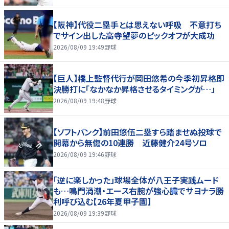
【阪神】代役二塁手とは思えない呼吸 不意打ち
でサイン出した高寺望夢のピックオフが大成功
2026/08/09 19:49
野球
【巨人】橋上監督代行が岡田悠希の今季初昇格即
決勝打に「なかなか昇格させるタイミングが…」
2026/08/09 19:48
野球
【ソフトバンク】前田悠伍二塁すら踏ませぬ投球で
開幕から無傷の10連勝 近藤健介24号ソロ
2026/08/09 19:46
野球
「逆に楽しかった」球場全体が八王子実践ムード
も…鳴門渦潮・エース右腕が強心臓でサヨナラ勝
利呼び込む【26年夏甲子園】
2026/08/09 19:39
野球