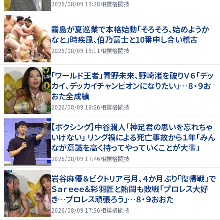
2026/08/09 19:28
相撲格闘技
霧島が夏巡業で本格始動「そろそろ、始めようか
なと」時疾風、伯乃富士と10番申し合い稽古
2026/08/09 19:11
相撲格闘技
「ワールド王者」青野未来、野崎渚を破りＶ６「デッ
カイ、デッカイチャンピオンになりたい」…８・９お
おた全成績
2026/08/09 18:26
相撲格闘技
【ボクシング】中谷潤人「神足君の思いを忘れちゃ
いけない」 リング禍による死亡事故から１年「みん
なが意識を高く持ってやっていくことが大事」
2026/08/09 17:46
相撲格闘技
岩谷麻優＆ビクトリア弓月、４か月ぶり「復帰戦」で
Ｓａｒｅｅｅ＆彩羽匠と熱闘も敗戦「プロレス大好
き…プロレス頑張ろう」…８・９おおた
2026/08/09 17:36
相撲格闘技