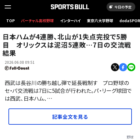
今日の予定
TOP
バーチャル高校野球
インターハイ
東京六大学野球
dodaSPO
日本ハム・北山亘基【画像：パーソル パ・リーグTV】
（新しいタブ
日本ハムが4連勝、北山が1失点完投で5勝
目 オリックスは泥沼5連敗…7日の交流戦
結果
2026.06.08 09:51
西武は長谷川の勝ち越し弾で延長戦制す プロ野球の
セ・パ交流戦は7日に5試合が行われた。パ・リーグ球団で
は西武、日本ハム、…
記事全文を見る
野球