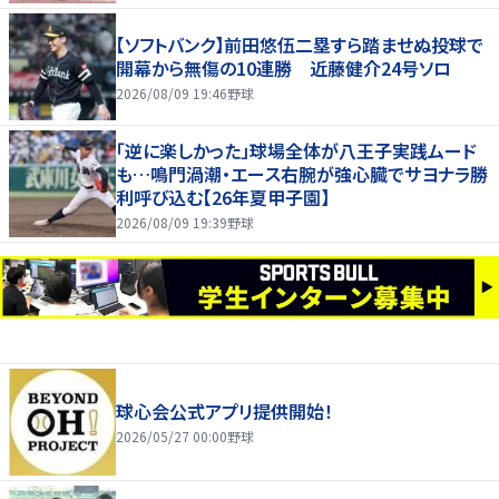
【ソフトバンク】前田悠伍二塁すら踏ませぬ投球で
開幕から無傷の10連勝 近藤健介24号ソロ
2026/08/09 19:46
野球
「逆に楽しかった」球場全体が八王子実践ムード
も…鳴門渦潮・エース右腕が強心臓でサヨナラ勝
利呼び込む【26年夏甲子園】
2026/08/09 19:39
野球
球心会公式アプリ提供開始！
2026/05/27 00:00
野球