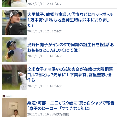
2026/08/10 12:47
ゴルフ
大里桃子、故郷熊本県八代市などにペットボトル
１万本寄付「私も地震発生時は熊本におりまし
た」
2026/08/10 12:09
ゴルフ
渋野日向子がインスタで同期の誕生日を祝福「お
おももさとこんにゃく」って誰？
2026/08/10 11:49
ゴルフ
全米女子アマ準Ｖの岩永杏奈が在籍の大阪桐蔭
ゴルフ部とは？先輩に山下美夢有、宮里聖志、優
作ら
2026/08/10 11:48
ゴルフ
柔道・阿部一二三が２９歳に！真っ白シャツで報告
「息子のヒーロー」「すてきな１年に」
2026/08/10 16:35
相撲格闘技