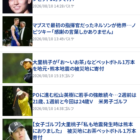
2026/08/10 14:28
バスケ
マブスで最初の指揮官だったネルソンが他界…ノ
ビツキー「感謝の言葉しかありません」
2026/08/10 13:49
バスケ
大里桃子が「お～いお茶」などペットボトル1万本
を地元・熊本地震の被災地に寄付
2026/08/10 15:19
ゴルフ
POに進む松山英樹に若手の強敵続々…２週前は
21歳、１週前と今回は24歳Ｖ 米男子ゴルフ
2026/08/10 14:38
ゴルフ
【女子ゴルフ】大里桃子「私も地震発生時は熊本
におりました」 被災地にお茶ペットボトル１万本
寄付