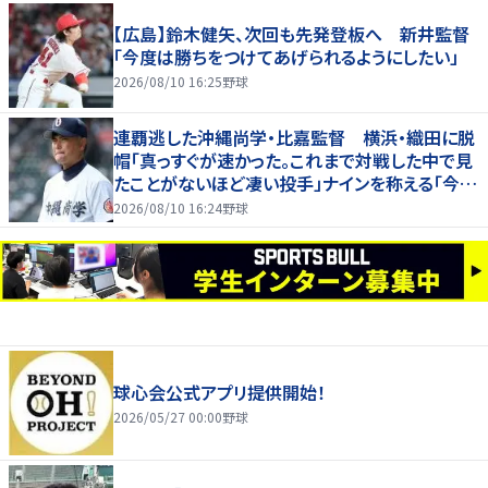
【広島】鈴木健矢、次回も先発登板へ 新井監督
「今度は勝ちをつけてあげられるようにしたい」
2026/08/10 16:25
野球
連覇逃した沖縄尚学・比嘉監督 横浜・織田に脱
帽「真っすぐが速かった。これまで対戦した中で見
たことがないほど凄い投手」ナインを称える「今の
代は重圧のある中でよく甲子園に帰ってきた」
2026/08/10 16:24
野球
球心会公式アプリ提供開始！
2026/05/27 00:00
野球