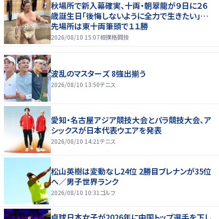
秋場所で新入幕確実、十両・朝翠龍が９日に２６
歳誕生日「後悔しないように全力で生きたい」…
先場所は東十両筆頭で１１勝
2026/08/10 15:07
相撲格闘技
波乱のマスターズ 8強出揃う
2026/08/10 13:50
テニス
愛知・名古屋アジア競技大会とパラ競技大会、ア
シックスが日本代表ウエアを発表
2026/08/10 14:21
テニス
松山英樹は変動なし24位 2勝目ブレナンが35位
へ／男子世界ランク
2026/08/10 10:31
ゴルフ
卓球日本女子が2026年に中国トップ選手を下し