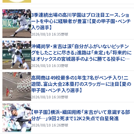
3季連続出場の高川学園はプロ注目エース、ショ
ートを中心に経験者が豊富！【夏の甲子園・ベンチ
入り選手】
2026/08/10 16:35
野球
沖縄尚学・末吉は涙「自分がふがいないピッチン
グをしたことに尽きる」進路は「未定」も「将来的に
はオリックスの宮城選手のように勝てる投手に」
最速１５０キロ右腕も３回３失点降板
2026/08/10 16:33
野球
高岡商は49校最多の1年生7名がベンチ入り！二
遊間、富山大会2本塁打のスラッガーに注目【夏の
甲子園・ベンチ入り選手】
2026/08/10 16:30
野球
【甲子園】横浜・織田翔希「末吉がいて意識する部
分が…」９回２死まで12K２失点で白星発進
2026/08/10 16:26
野球