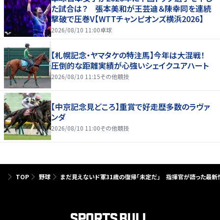
た試合は？ 張本美和が王芸迪＆陳幸同を連続
撃破で圧巻V【WTTチャンピオンズ横浜2026】
2026/08/10 11:00
卓球
【札幌記念・ヤマタケの特注馬】今年は大混戦！
圧倒的な距離実績が心強いシェイクユアハート
2026/08/10 11:15
その他競技
【中京記念見どころ】重賞で好走歴多数のラヴァ
ンダ
2026/08/10 11:00
その他競技
TOP
野球
まだ見えないド軍31歳の復帰「未定だ」 指揮官が語った最新