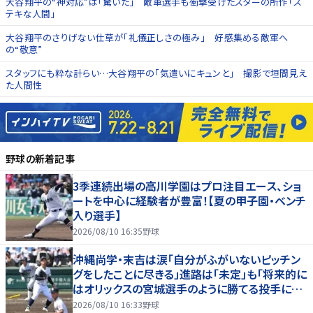
大谷翔平の“神対応”は「驚いた」 敵軍選手も衝撃受けたスターの所作「ス
テキな人間」
大谷翔平のさりげない仕草が「礼儀正しさの極み」 好感集める敵軍へ
の“敬意”
スタッフにも粋な計らい…大谷翔平の「気遣いにキュンと」 撮影で垣間見え
た人間性
野球
の新着記事
3季連続出場の高川学園はプロ注目エース、ショ
ートを中心に経験者が豊富！【夏の甲子園・ベンチ
入り選手】
2026/08/10 16:35
野球
沖縄尚学・末吉は涙「自分がふがいないピッチン
グをしたことに尽きる」進路は「未定」も「将来的に
はオリックスの宮城選手のように勝てる投手に」
最速１５０キロ右腕も３回３失点降板
2026/08/10 16:33
野球