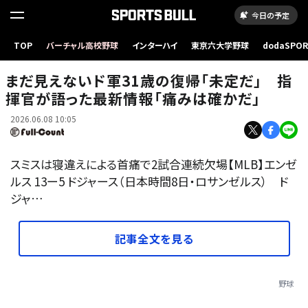
今日の予定
TOP
バーチャル高校野球
インターハイ
東京六大学野球
dodaSPO
ドジャースのデーブ・ロバーツ監督【写真：ロイター】
（新しいタブ
まだ見えないド軍31歳の復帰「未定だ」 指
揮官が語った最新情報「痛みは確かだ」
2026.06.08 10:05
スミスは寝違えによる首痛で2試合連続欠場【MLB】エンゼ
ルス 13ー5 ドジャース（日本時間8日・ロサンゼルス） ド
ジャ…
記事全文を見る
野球