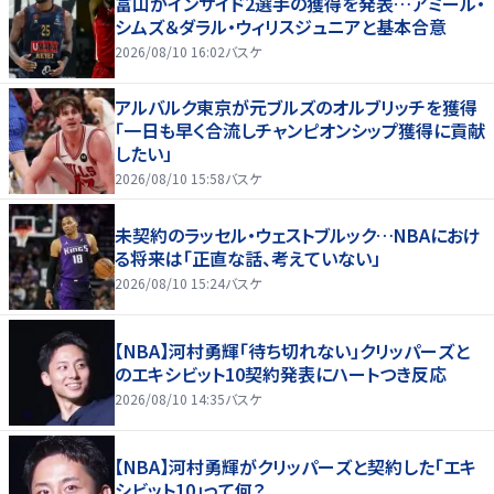
富山がインサイド2選手の獲得を発表…アミール・
シムズ＆ダラル・ウィリスジュニアと基本合意
2026/08/10 16:02
バスケ
アルバルク東京が元ブルズのオルブリッチを獲得
「一日も早く合流しチャンピオンシップ獲得に貢献
したい」
2026/08/10 15:58
バスケ
未契約のラッセル・ウェストブルック…NBAにおけ
る将来は「正直な話、考えていない」
2026/08/10 15:24
バスケ
【NBA】河村勇輝「待ち切れない」クリッパーズと
のエキシビット10契約発表にハートつき反応
2026/08/10 14:35
バスケ
【NBA】河村勇輝がクリッパーズと契約した「エキ
シビット10」って何？