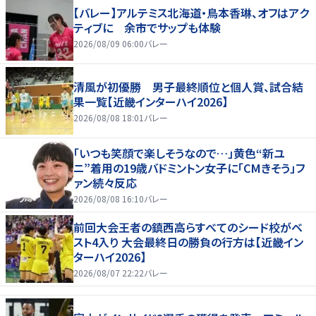
【バレー】アルテミス北海道・鳥本香琳、オフはアク
ティブに 余市でサップも体験
2026/08/09 06:00
バレー
清風が初優勝 男子最終順位と個人賞、試合結
果一覧【近畿インターハイ2026】
2026/08/08 18:01
バレー
「いつも笑顔で楽しそうなので…」黄色“新ユ
ニ”着用の19歳バドミントン女子に「CMきそう」フ
ァン続々反応
2026/08/08 16:10
バレー
前回大会王者の鎮西高らすべてのシード校がベ
スト4入り 大会最終日の勝負の行方は【近畿イン
ターハイ2026】
2026/08/07 22:22
バレー