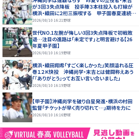
沖縄尚学は連覇ならず 昨夏Ｖの立役者・末吉
が３回３失点降板 投手陣３本柱投入も打線が
横浜・織田に２桁三振喫する 甲子園春夏連続で
初戦敗退に選手呆然 久高は「コースを意識しす
2026/08/10 16:21
野球
ぎた」
世代NO.1左腕が悔しい3回3失点降板で初戦敗
退…注目の進路は「未定です」と明言避ける【26
年夏甲子園】
2026/08/10 16:19
野球
横浜・織田翔希「すごく楽しかった」笑顔溢れる圧
巻１２Ｋ快投 沖縄尚学・末吉とは健闘称えあう
「『ありがとう』ってお互い言い合いました」
2026/08/10 16:19
野球
【甲子園】沖縄尚学を破り白星発進・横浜の村田
監督「チケットが早く売り切れて…」期待を力に
2026/08/10 16:16
野球