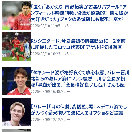
｢泣く｣｢おかえり｣南野拓実が古巣リバプール“ア
ンフィールド帰還”特別映像が感動的！｢僕も彼が
大好きだった｣ジョタの追悼碑にも献花！｢胸が熱
くなります…｣
2026/08/10 11:05
サッカー
Rソシエダード、今夏最初の補強間近に ２季前
に所属したモロッコ代表DFアゲルド復帰濃厚
2026/08/10 10:23
サッカー
「タキシード姿が格好良くて放心状態」バレー石川
祐希らの激レア姿にファン騒然 川合会長が投
稿「鼻血が出る」「会長格好良いし石川さんも超格
好いい」
2026/08/09 16:48
バレー
【バレー】「目の保養」高橋藍、黒Ｔ＆デニム姿でし
がみつく愛犬抱いて海に入るオフショなど披露
2026/08/09 12:12
バレー