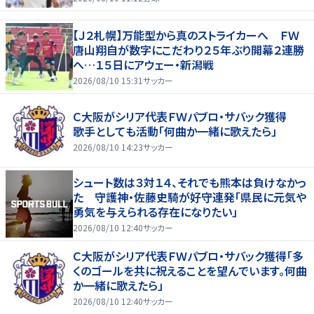
【Ｊ２札幌】万能型から真のストライカーへ ＦＷ
唐山翔自が数字にこだわり２５年ぶり開幕２連勝
へ…１５日にアウェー・新潟戦
2026/08/10 15:31
サッカー
Ｃ大阪がシリア代表ＦＷパブロ・サバック獲得
歌手としても活動「何曲か一緒に歌えたら」
2026/08/10 14:23
サッカー
シュート数は３対１４、それでも熊本は負けなかっ
た 守護神・佐藤史騎が好守連発「県民に元気や
勇気を与えられる存在になりたい」
2026/08/10 12:40
サッカー
Ｃ大阪がシリア代表ＦＷパブロ・サバック獲得「多
くのゴールを共に祝えることを望んでいます。何曲
か一緒に歌えたら」
2026/08/10 12:40
サッカー