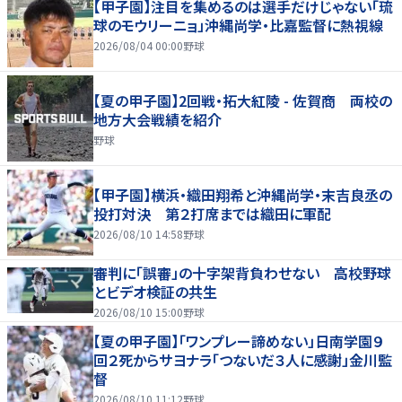
【甲子園】注目を集めるのは選手だけじゃない「琉
球のモウリーニョ」沖縄尚学・比嘉監督に熱視線
2026/08/04 00:00
野球
【夏の甲子園】2回戦・拓大紅陵 - 佐賀商 両校の
地方大会戦績を紹介
野球
【甲子園】横浜・織田翔希と沖縄尚学・末吉良丞の
投打対決 第２打席までは織田に軍配
2026/08/10 14:58
野球
審判に「誤審」の十字架背負わせない 高校野球
とビデオ検証の共生
2026/08/10 15:00
野球
【夏の甲子園】「ワンプレー諦めない」日南学園９
回２死からサヨナラ「つないだ３人に感謝」金川監
督
2026/08/10 11:12
野球