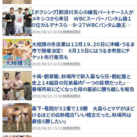
【ボクシング】那須川天心の練習パートナー３人が
メキシコから来日 ＷＢＣスーパーバンタム級１
０位カルデナスら…９・２７ＷＢＣバンタム級王者・
井上拓真と再戦
2026/08/10 16:08
相撲格闘技
大相撲の冬巡業は１２月１９、２０日に沖縄・うるま
市で開催決定！ ８月１５日にはうるま市民にチ
ケット先行販売も
2026/08/10 16:02
相撲格闘技
十両・朝翠龍、秋場所で新入幕なら兄・朝紅龍と
史上１４組目の兄弟幕内「一つの目標だった」…
春場所前に亡くなった母の墓前に勝ち越しを報告
2026/08/10 15:58
相撲格闘技
幕下・竜翔が３２番で１９勝 大森らとマゲがほど
けるほどの白熱稽古「いい稽古だった。秋場所は
最低５勝したい」
2026/08/10 15:22
相撲格闘技