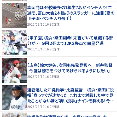
高岡商は49校最多の1年生7名がベンチ入り！二
遊間、富山大会2本塁打のスラッガーに注目【夏の
甲子園・ベンチ入り選手】
2026/08/10 16:30
野球
【甲子園】横浜・織田翔希「末吉がいて意識する部
分が…」９回２死まで12K２失点で白星発進
2026/08/10 16:26
野球
【広島】鈴木健矢、次回も先発登板へ 新井監督
「今度は勝ちをつけてあげられるようにしたい」
2026/08/10 16:25
野球
連覇逃した沖縄尚学・比嘉監督 横浜・織田に脱
帽「真っすぐが速かった。これまで対戦した中で見
たことがないほど凄い投手」ナインを称える「今の
代は重圧のある中でよく甲子園に帰ってきた」
2026/08/10 16:24
野球