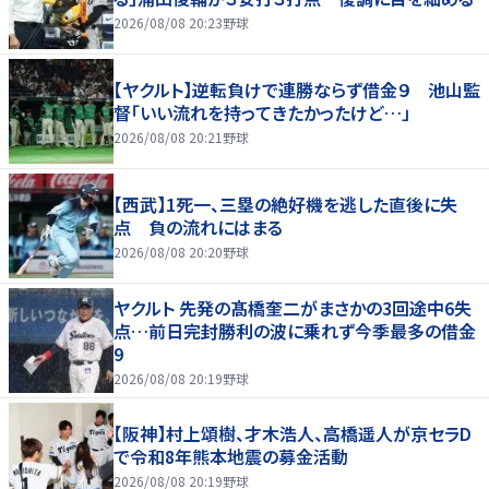
2026/08/08 20:23
野球
【ヤクルト】逆転負けで連勝ならず借金９ 池山監
督「いい流れを持ってきたかったけど…」
2026/08/08 20:21
野球
【西武】1死一、三塁の絶好機を逃した直後に失
点 負の流れにはまる
2026/08/08 20:20
野球
ヤクルト 先発の髙橋奎二がまさかの3回途中6失
点…前日完封勝利の波に乗れず今季最多の借金
9
2026/08/08 20:19
野球
【阪神】村上頌樹、才木浩人、高橋遥人が京セラD
で令和8年熊本地震の募金活動
2026/08/08 20:19
野球