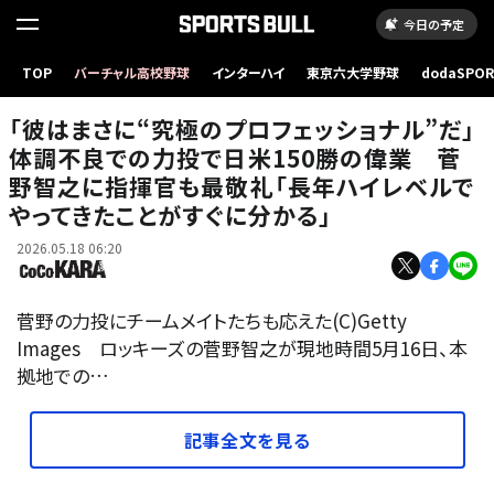
今日の予定
TOP
バーチャル高校野球
インターハイ
東京六大学野球
dodaSPO
（新しいタブ
「彼はまさに“究極のプロフェッショナル”だ」
体調不良での力投で日米150勝の偉業 菅
野智之に指揮官も最敬礼「長年ハイレベルで
やってきたことがすぐに分かる」
2026.05.18 06:20
菅野の力投にチームメイトたちも応えた(C)Getty
Images ロッキーズの菅野智之が現地時間5月16日、本
拠地での…
記事全文を見る