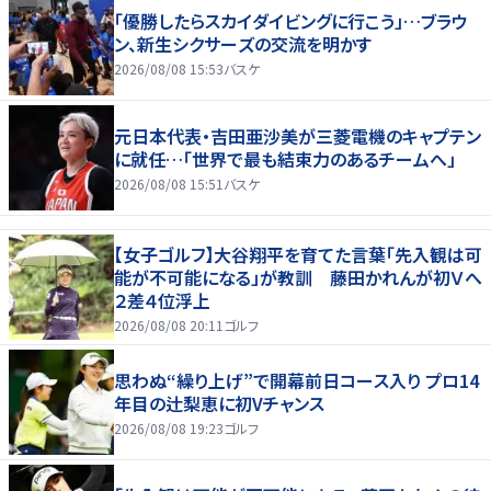
「優勝したらスカイダイビングに行こう」…ブラウ
ン、新生シクサーズの交流を明かす
2026/08/08 15:53
バスケ
元日本代表・吉田亜沙美が三菱電機のキャプテン
に就任…「世界で最も結束力のあるチームへ」
2026/08/08 15:51
バスケ
【女子ゴルフ】大谷翔平を育てた言葉「先入観は可
能が不可能になる」が教訓 藤田かれんが初Ｖへ
２差４位浮上
2026/08/08 20:11
ゴルフ
思わぬ“繰り上げ”で開幕前日コース入り プロ14
年目の辻梨恵に初Vチャンス
2026/08/08 19:23
ゴルフ