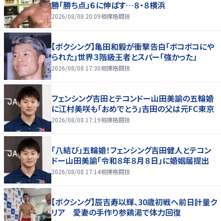
勝「勝ち点」６に伸ばす…８・８横浜
2026/08/08 20:09
相撲格闘技
【ボクシング】亀田和毅が衝撃告白「ボコボコにや
られた」世界３階級王者とスパー「強かった」
2026/08/08 17:30
相撲格闘技
フェンシング吉田とテコンドー山田美諭の五輪婚
に江村美咲も「おめでとう」吉田の父は元FC東京
2026/08/08 17:19
相撲格闘技
「八結び」五輪婚！フェンシング吉田健人とテコン
ドー山田美諭「令和８年８月８日」に婚姻届提出
2026/08/08 17:14
相撲格闘技
【ボクシング】辰吉寿以輝、30歳初戦へ前日計量ク
リア 愛妻の手作り参鶏湯で体力回復