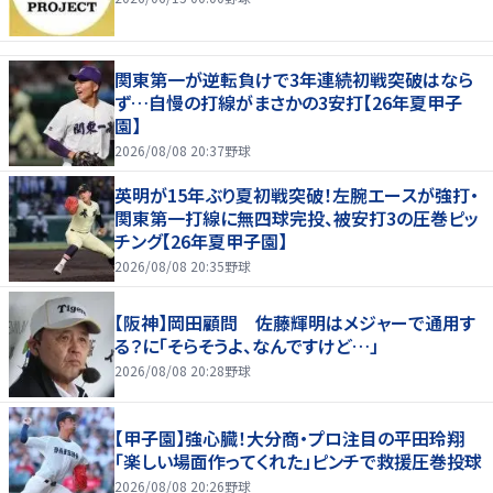
関東第一が逆転負けで3年連続初戦突破はなら
ず…自慢の打線がまさかの3安打【26年夏甲子
園】
2026/08/08 20:37
野球
英明が15年ぶり夏初戦突破！左腕エースが強打・
関東第一打線に無四球完投、被安打3の圧巻ピッ
チング【26年夏甲子園】
2026/08/08 20:35
野球
【阪神】岡田顧問 佐藤輝明はメジャーで通用す
る？に「そらそうよ、なんですけど…」
2026/08/08 20:28
野球
【甲子園】強心臓！大分商・プロ注目の平田玲翔
「楽しい場面作ってくれた」ピンチで救援圧巻投球
2026/08/08 20:26
野球