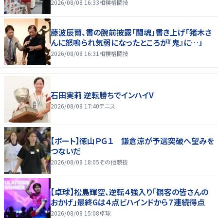
2026/08/08 16:33
相撲格闘技
藤波辰爾、書の腕前披露「闘魂」書き上げ「猪木さ
んに怒鳴られ気弱になったところが『鬼』に…」
2026/08/08 16:31
相撲格闘技
石田実莉 逆転勝ちでインハイV
2026/08/08 17:40
テニス
【ボート】徳山ＰＧ１ 鎌倉涼が予選突破へ望みを
つないだ
2026/08/08 18:05
その他競技
【卓球】松島輝空、逆転４強入り「観客の皆さんの
おかげ」最終Gは４点ビハインドから７連続得点
2026/08/08 15:08
卓球