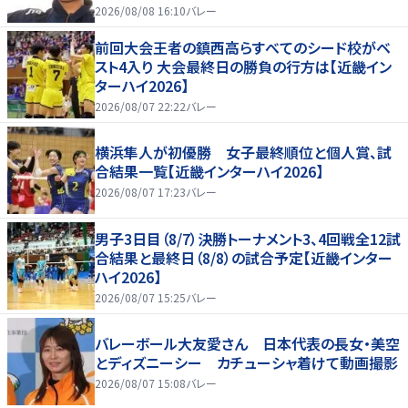
2026/08/08 16:10
バレー
前回大会王者の鎮西高らすべてのシード校がベ
スト4入り 大会最終日の勝負の行方は【近畿イン
ターハイ2026】
2026/08/07 22:22
バレー
横浜隼人が初優勝 女子最終順位と個人賞、試
合結果一覧【近畿インターハイ2026】
2026/08/07 17:23
バレー
男子3日目（8/7）決勝トーナメント3、4回戦全12試
合結果と最終日（8/8）の試合予定【近畿インター
ハイ2026】
2026/08/07 15:25
バレー
バレーボール大友愛さん 日本代表の長女・美空
とディズニーシー カチューシャ着けて動画撮影
2026/08/07 15:08
バレー