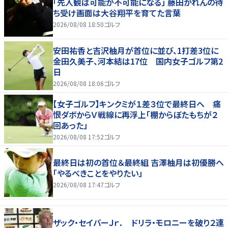
「先入観は可能が不可能になる」 藤田かれんの待
ち受け画面は大谷翔平を育てた言葉
2026/08/08 18:50
ゴルフ
安田祐香と吉沢柚月が首位に並び、1打差3位に
金田久美子、河本結は17位 国内女子ゴルフ第2
日
2026/08/08 18:06
ゴルフ
【女子ゴルフ】キンクミが１差３位で最終日へ 痛
恨ダボからＶ戦線に再浮上「棚からぼたもちが２
回あった」
2026/08/08 17:52
ゴルフ
最終日は初の首位＆最終組 吉澤柚月は初優勝へ
「やるべきことをやりたい」
2026/08/08 17:47
ゴルフ
ザック・セイバーＪｒ． ドリラ・モロニーを破り２連