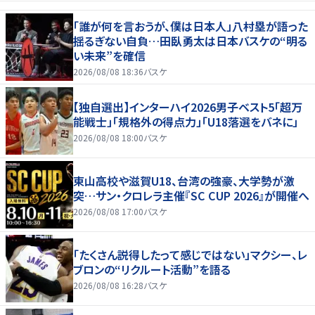
「誰が何を言おうが、僕は日本人」八村塁が語った
揺るぎない自負…田臥勇太は日本バスケの“明る
い未来”を確信
2026/08/08 18:36
バスケ
【独自選出】インターハイ2026男子ベスト5「超万
能戦士」「規格外の得点力」「U18落選をバネに」
2026/08/08 18:00
バスケ
東山高校や滋賀U18、台湾の強豪、大学勢が激
突…サン・クロレラ主催『SC CUP 2026』が開催へ
2026/08/08 17:00
バスケ
「たくさん説得したって感じではない」マクシー、レ
ブロンの“リクルート活動”を語る
2026/08/08 16:28
バスケ