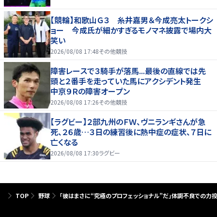
【競輪】和歌山Ｇ３ 糸井嘉男＆今成亮太トークシ
ョー 今成氏が細かすぎるモノマネ披露で場内大
笑い
2026/08/08 17:48
その他競技
障害レースで３騎手が落馬...最後の直線では先
頭と２番手を走っていた馬にアクシデント発生
中京９Ｒの障害オープン
2026/08/08 17:26
その他競技
【ラグビー】２部九州のＦＷ、ヴニランギさんが急
死、２６歳…３日の練習後に熱中症の症状、７日に
亡くなる
2026/08/08 17:30
ラグビー
TOP
野球
「彼はまさに“究極のプロフェッショナル”だ」体調不良での力