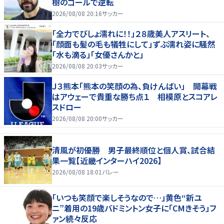
樹のゴールで逆転
2026/08/08 20:16
サッカー
「全力でびしょ濡れに！！」２８歳美人アスリート、
「顔面も髪の毛も犠牲にして」ずぶ濡れ姿に騒然
「水も滴る」「女優さんかと」
2026/08/08 20:03
サッカー
Ｊ３熊本「熊本の笑顔の為、負けんばい」 開幕戦
はアウェーで貴重な勝ち点１ 相模原とスコアレ
スドロー
2026/08/08 20:00
サッカー
清風が初優勝 男子最終順位と個人賞、試合結
果一覧【近畿インターハイ2026】
2026/08/08 18:01
バレー
「いつも笑顔で楽しそうなので…」黄色“新ユ
ニ”着用の19歳バドミントン女子に「CMきそう」フ
ァン続々反応