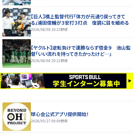
【巨人】橋上監督代行「体力が元通り戻ってきて
る」浦田俊輔が３安打３打点 復調に目を細める
2026/08/08 20:23
野球
【ヤクルト】逆転負けで連勝ならず借金９ 池山監
督「いい流れを持ってきたかったけど…」
2026/08/08 20:21
野球
球心会公式アプリ提供開始！
2026/05/27 00:00
野球