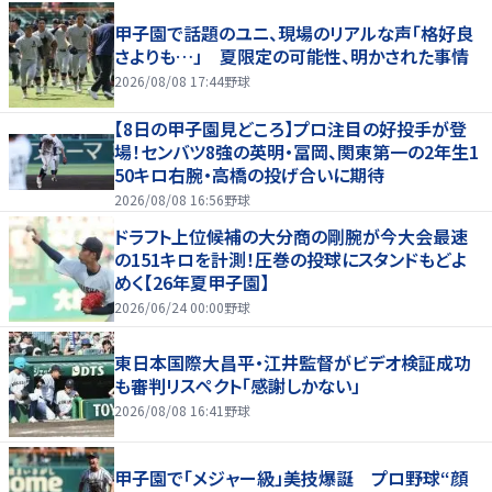
甲子園で話題のユニ、現場のリアルな声「格好良
さよりも…」 夏限定の可能性、明かされた事情
2026/08/08 17:44
野球
【8日の甲子園見どころ】プロ注目の好投手が登
場！センバツ8強の英明・冨岡、関東第一の2年生1
50キロ右腕・高橋の投げ合いに期待
2026/08/08 16:56
野球
ドラフト上位候補の大分商の剛腕が今大会最速
の151キロを計測！圧巻の投球にスタンドもどよ
めく【26年夏甲子園】
2026/06/24 00:00
野球
東日本国際大昌平・江井監督がビデオ検証成功
も審判リスペクト「感謝しかない」
2026/08/08 16:41
野球
甲子園で「メジャー級」美技爆誕 プロ野球“顔