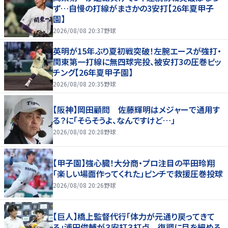
ず…自慢の打線がまさかの3安打【26年夏甲子
園】
2026/08/08 20:37
野球
英明が15年ぶり夏初戦突破！左腕エースが強打・
関東第一打線に無四球完投、被安打3の圧巻ピッ
チング【26年夏甲子園】
2026/08/08 20:35
野球
【阪神】岡田顧問 佐藤輝明はメジャーで通用す
る？に「そらそうよ、なんですけど…」
2026/08/08 20:28
野球
【甲子園】強心臓！大分商・プロ注目の平田玲翔
「楽しい場面作ってくれた」ピンチで救援圧巻投球
2026/08/08 20:26
野球
【巨人】橋上監督代行「体力が元通り戻ってきて
る」浦田俊輔が３安打３打点 復調に目を細める