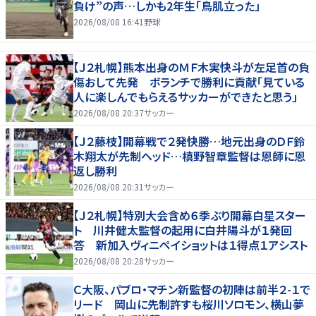
負け”の声…しかも2年生「鳥肌立った」
2026/08/08 16:41
野球
【Ｊ２札幌】熊本出身のＭＦ木実快斗が左足首の負
傷おして先発 ボランチで勝利に貢献「見ている
人に楽しんでもらえるサッカーができたと思う」
2026/08/08 20:37
サッカー
【Ｊ２藤枝】開幕戦で２発快勝…地元出身のＤＦ鈴
木翔太が先制ヘッド…槙野智章監督は恩師に恩
返し勝利
2026/08/08 20:31
サッカー
【Ｊ２札幌】特別大会含め６季ぶり開幕白星スター
ト 川井健太監督の起用に白井陽斗が１発回
答 新加入ヴィニペイショットは１得点１アシスト
2026/08/08 20:28
サッカー
Ｃ大阪、パブロ・マチン新監督の初陣は前半２-１で
リード 岡山に先制許すも桜川ソロモン、横山夢