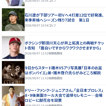
2026/08/07 10:59
ゴルフ
石川遼が下部ツアー初Ｖへ４打差12位で好発進、
来季昇格へシーズン残り７試合 第１日
2026/08/07 10:54
ゴルフ
ボクシング那須川天心が井上拓真との再戦チケッ
ト告知 「面白いですからワクワクさせますから」
2026/08/07 12:52
相撲格闘技
９日からスタート猪木VSアリ写真展「日本のお盆
はボンバイエ」弟・猪木啓介氏らがみどころ解説
2026/08/07 11:52
相撲格闘技
ドリー・ファンク・ジュニアさん、「全日本プロレス」
８・９後楽園ホール大会で追悼セレモニー…会場
ロビーに献花台を設置
2026/08/07 10:44
相撲格闘技