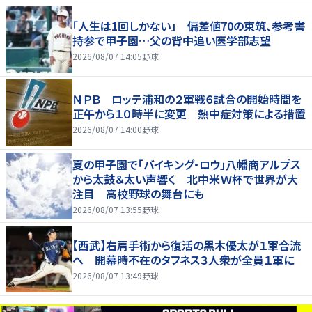
「人生は1回しかない」 偏差値70の東筑、参考書
持参で甲子園…父の背中追い医学部志望
2026/08/07 14:05
野球
ＮＰＢ ロッテ浦和の２軍戦６試合の開始時間を
正午から１０時半に変更 熱中症対策による措置
2026/08/07 14:00
野球
夏の甲子園で「バイキング・ロウ」八幡商アルプス
から太鼓＆太い声響く 北中米Ｗ杯で世界が大
注目 高校野球の舞台にも
2026/08/07 13:55
野球
【西武】右肩手術から復活の黒木優太が１軍合流
へ 開幕時不在のタフネス３人衆が全員１軍に
2026/08/07 13:49
野球