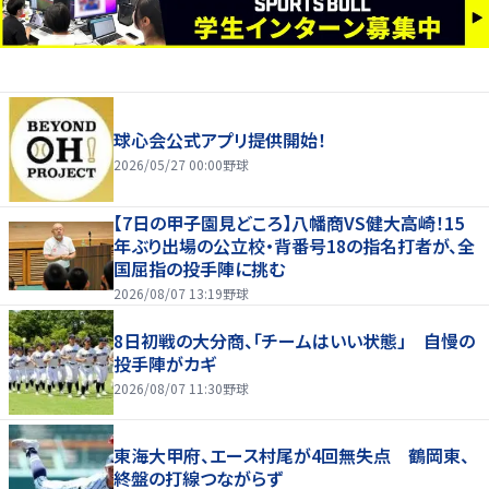
球心会公式アプリ提供開始！
2026/05/27 00:00
野球
【7日の甲子園見どころ】八幡商VS健大高崎！15
年ぶり出場の公立校・背番号18の指名打者が、全
国屈指の投手陣に挑む
2026/08/07 13:19
野球
8日初戦の大分商、「チームはいい状態」 自慢の
投手陣がカギ
2026/08/07 11:30
野球
東海大甲府、エース村尾が4回無失点 鶴岡東、
終盤の打線つながらず