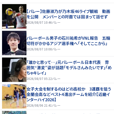
【バレー】佐藤淑乃が乃木坂46ライブ観戦 動画
を公開 メンバーとの対面では固まって話せず
2026/08/07 10:46
バレー
バレーボール男子の石川祐希がVNL報告 五輪
切符がかかるアジア選手権へ「そしてここから」
2026/08/07 10:08
バレー
「誰かと思って…」元バレーボール日本代表 雰
囲気“激変”姿が話題「モデルさんみたいです」「め
ちゃキレイ」
2026/08/07 05:22
バレー
女子大会を制するのはどの高校か 3連覇を狙う
金蘭会高などベスト４進出チームを紹介【近畿イ
ンターハイ2026】
2026/08/06 21:41
バレー