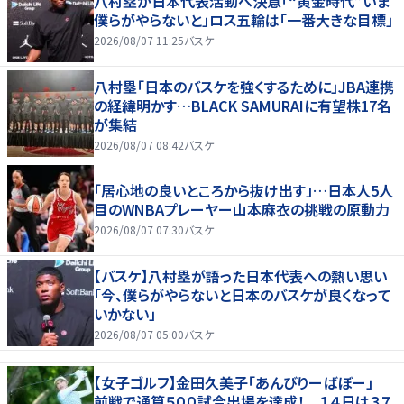
八村塁が日本代表活動へ決意「“黄金時代”いま
僕らがやらないと」ロス五輪は「一番大きな目標」
2026/08/07 11:25
バスケ
八村塁「日本のバスケを強くするために」JBA連携
の経緯明かす…BLACK SAMURAIに有望株17名
が集結
2026/08/07 08:42
バスケ
「居心地の良いところから抜け出す」…日本人5人
目のWNBAプレーヤー山本麻衣の挑戦の原動力
2026/08/07 07:30
バスケ
【バスケ】八村塁が語った日本代表への熱い思い
「今、僕らがやらないと日本のバスケが良くなって
いかない」
2026/08/07 05:00
バスケ
【女子ゴルフ】金田久美子「あんびりーばぼー」
前戦で通算５００試合出場を達成！ １４日は３７