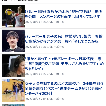
【バレー】佐藤淑乃が乃木坂46ライブ観戦 動画
を公開 メンバーとの対面では固まって話せず
2026/08/07 10:46
バレーボール
バレーボール男子の石川祐希がVNL報告 五輪
切符がかかるアジア選手権へ「そしてここから」
2026/08/07 10:08
バレーボール
「誰かと思って…」元バレーボール日本代表 雰
囲気“激変”姿が話題「モデルさんみたいです」「め
ちゃキレイ」
2026/08/07 05:22
バレーボール
女子大会を制するのはどの高校か 3連覇を狙う
金蘭会高などベスト４進出チームを紹介【近畿イ
ンターハイ2026】
2026/08/06 21:41
バレーボール