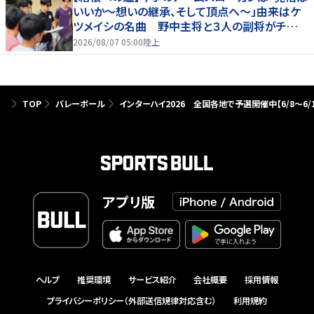
いいか～想いの継承、そして頂点へ～」由来はケ
ツメイシの名曲 野中主将と３人の副将がチーム
を引っ張る…夏合宿特集第１弾、国学院大
2026/08/07 05:00
陸上
TOP
バレーボール
インターハイ2026 全国各地で予選開催中【6/8～6/
アプリ版
ヘルプ
推奨環境
サービス紹介
会社概要
採用情報
プライバシーポリシー（外部送信規律対応含む）
利用規約