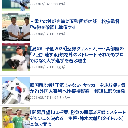
2026/07/04 00:00
野球
三重との対戦を前に両監督が対談 松宗監督
「特徴を確認し準備する」
2026/08/07 11:15
野球
【夏の甲子園2026】聖隷クリストファー・高部陸の
「２回加速する」規格外のストレート それでもプロ
ではなく大学進学を選ぶ理由
2026/08/07 11:10
野球
韓国解説者「正気じゃない。サッカーをぶち壊す気
か？」外国人審判へ性接待疑惑…報道に怒り爆発
2026/08/07 14:04
サッカー
【開幕展望】Ｊ１千葉、勝負の開幕３連戦でスタート
ダッシュを決める 主将・鈴木大輔「（タイトルを）
本気で狙う」