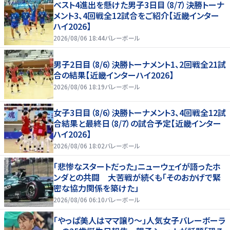
ベスト4進出を懸けた男子3日目（8/7）決勝トーナ
メント3、4回戦全12試合をご紹介【近畿インター
ハイ2026】
2026/08/06 18:44
バレーボール
男子2日目（8/6）決勝トーナメント1、2回戦全21試
合の結果【近畿インターハイ2026】
2026/08/06 18:19
バレーボール
女子3日目（8/6）決勝トーナメント3、4回戦全12試
合結果と最終日（8/7）の試合予定【近畿インター
ハイ2026】
2026/08/06 18:02
バレーボール
「悲惨なスタートだった」ニューウェイが語ったホ
ンダとの共闘 大苦戦が続くも「そのおかげで緊
密な協力関係を築けた」
2026/08/06 06:10
バレーボール
「やっぱ美人はママ譲り～」人気女子バレーボーラ