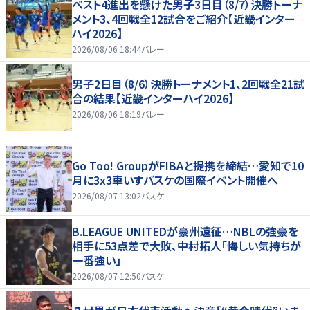
ベスト4進出を懸けた男子3日目（8/7）決勝トーナ
メント3、4回戦全12試合をご紹介【近畿インター
ハイ2026】
2026/08/06 18:44
バレー
男子2日目（8/6）決勝トーナメント1、2回戦全21試
合の結果【近畿インターハイ2026】
2026/08/06 18:19
バレー
Go Too! GroupがFIBAと提携を締結…愛知で10
月に3x3車いすバスケの国際イベント開催へ
2026/08/07 13:02
バスケ
B.LEAGUE UNITEDが豪州遠征…NBLの強豪を
相手に53点差で大敗、中村拓人「悔しい気持ちが
一番強い」
2026/08/07 12:50
バスケ