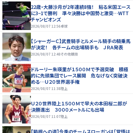
22歳・大藤沙月が2年連続8強！ 粘る米国エース
に3−1で勝利 準々決勝は中国勢と激突…WTT
チャンピオンズ
2026/08/07 12:56
卓球
【シャーガーＣ】武豊騎手とルメール騎手の騎乗馬
が決定！ 各チームの出場騎手も ＪＲＡ発表
2026/08/07 12:48
その他競技
ドルーリー朱瑛里が１５００Ｍで予選突破 積極
的に先頭集団でレース展開 危なげなく突破決
める…Ｕ２０世界選手権
2026/08/07 11:38
陸上
Ｕ２０世界陸上１５００Ｍで早大の本田桜二郎が
決勝進出 ３０００メートルにも出場
2026/08/07 11:07
陸上
【箱根への道】今季のチームスローガンは「覚悟は