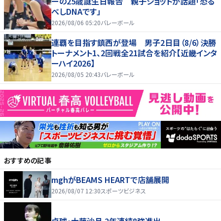
ーの25歳誕生日報告 親子ショットが話題「恐る
べしDNAです」
2026/08/06 05:20
バレーボール
連覇を目指す鎮西が登場 男子2日目（8/6）決勝
トーナメント1、2回戦全21試合を紹介【近畿インタ
ーハイ2026】
2026/08/05 20:43
バレーボール
おすすめの記事
mghがBEAMS HEARTで店舗展開
2026/08/07 12:30
スポーツビジネス