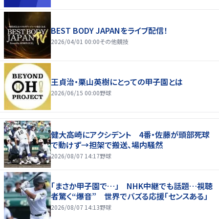
BEST BODY JAPANをライブ配信！
2026/04/01 00:00
その他競技
王貞治・栗山英樹にとっての甲子園とは
2026/06/15 00:00
野球
健大高崎にアクシデント 4番・佐藤が頭部死球
で動けず→担架で搬送、場内騒然
2026/08/07 14:17
野球
「まさか甲子園で…」 NHK中継でも話題…視聴
者驚く“爆音” 世界でバズる応援「センスある」
2026/08/07 14:13
野球