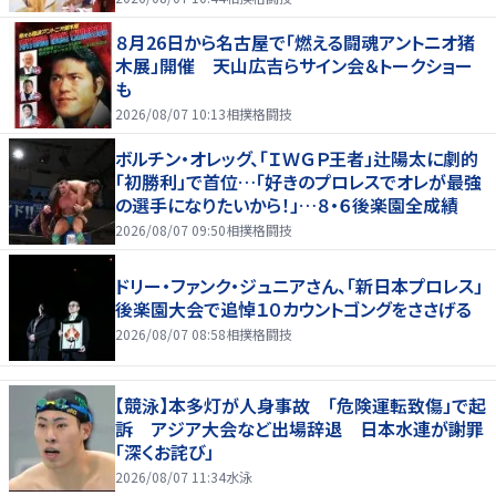
８月26日から名古屋で「燃える闘魂アントニオ猪
木展」開催 天山広吉らサイン会＆トークショー
も
2026/08/07 10:13
相撲格闘技
ボルチン・オレッグ、「ＩＷＧＰ王者」辻陽太に劇的
「初勝利」で首位…「好きのプロレスでオレが最強
の選手になりたいから！」…８・６後楽園全成績
2026/08/07 09:50
相撲格闘技
ドリー・ファンク・ジュニアさん、「新日本プロレス」
後楽園大会で追悼１０カウントゴングをささげる
2026/08/07 08:58
相撲格闘技
【競泳】本多灯が人身事故 「危険運転致傷」で起
訴 アジア大会など出場辞退 日本水連が謝罪
「深くお詫び」
2026/08/07 11:34
水泳