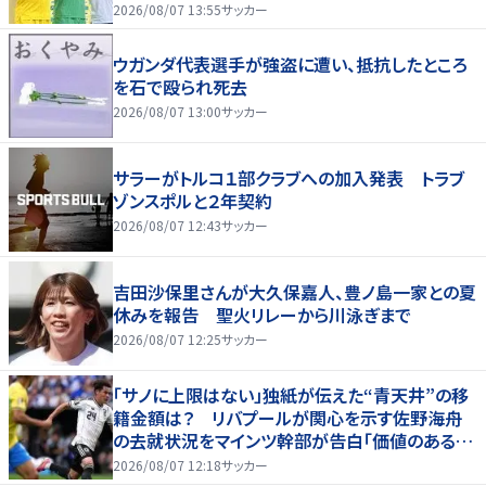
2026/08/07 13:55
サッカー
ウガンダ代表選手が強盗に遭い、抵抗したところ
を石で殴られ死去
2026/08/07 13:00
サッカー
サラーがトルコ１部クラブへの加入発表 トラブ
ゾンスポルと２年契約
2026/08/07 12:43
サッカー
吉田沙保里さんが大久保嘉人、豊ノ島一家との夏
休みを報告 聖火リレーから川泳ぎまで
2026/08/07 12:25
サッカー
「サノに上限はない」独紙が伝えた“青天井”の移
籍金額は？ リバプールが関心を示す佐野海舟
の去就状況をマインツ幹部が告白「価値のあるも
のになる」
2026/08/07 12:18
サッカー