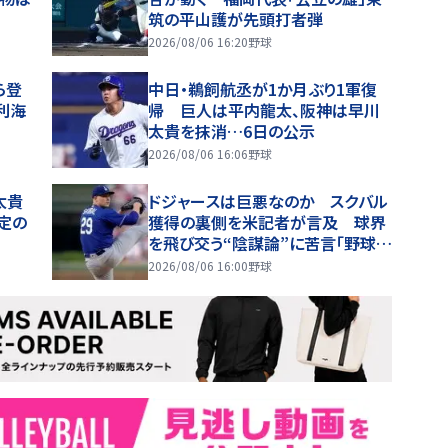
筑の平山護が先頭打者弾
2026/08/06 16:20
野球
ら登
中日・鵜飼航丞が1か月ぶり1軍復
利海
帰 巨人は平内龍太、阪神は早川
太貴を抹消…6日の公示
2026/08/06 16:06
野球
太貴
ドジャースは巨悪なのか スクバル
定の
獲得の裏側を米記者が言及 球界
を飛び交う“陰謀論”に苦言「野球界
が壊れていくと思わない」
2026/08/06 16:00
野球