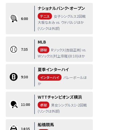
ナショナルバンク・オープン
テニス
女子シングルス2回戦
6:00
大坂なおみ vs. ウドバルジほか
(リンクは外部)
MLB
7:35
野球
Rソックス(吉田正尚) vs.
Wソックス(村上宗隆)(8:10)ほか
夏季インターハイ
9:30
インターハイ
バレーボールほ
か
WTTチャンピオンズ横浜
11:00
卓球
男女シングルス1・2回戦
(リンクは外部)
船橋競馬
14:35