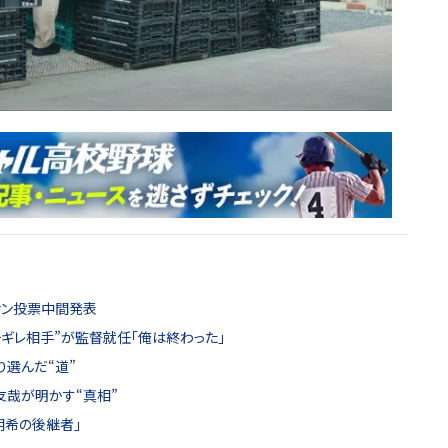
ファン投票中間発表
チギレ相手”が監督就任「俺は終わった」
り選んだ“道”
友哉が明かす“真相”
朗希の後継者」