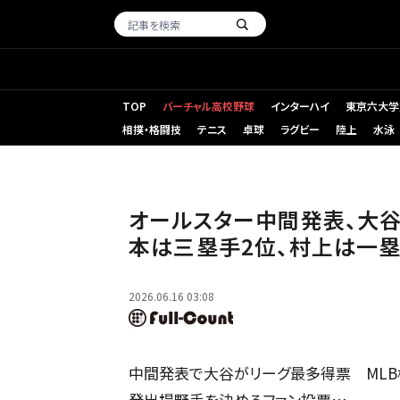
TOP
バーチャル高校野球
インターハイ
東京六大学
相撲・格闘技
テニス
卓球
ラグビー
陸上
水泳
ドジャース・大谷翔平【写真：黒澤崇】
オールスター中間発表、大谷
本は三塁手2位、村上は一塁
2026.06.16 03:08
中間発表で大谷がリーグ最多得票 MLB機
発出場野手を決めるファン投票…