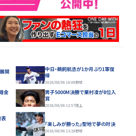
中日・鵜飼航丞が1か月ぶり1軍復
舗展開
帰
2026/08/06 16:06
野球
移籍金
男子5000M決勝で栗村凌が8位入
賞
2026/08/06 12:57
陸上
発表
「楽しみが勝った」聖地で夢の対決
2026/08/06 13:26
野球