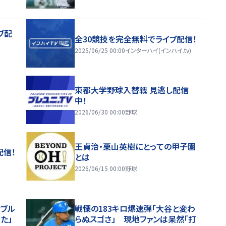
ブ配
全30競技を完全無料でライブ配信！
2025/06/25 00:00
インターハイ(インハイ.tv)
東都大学野球入替戦 見逃し配信
中！
2026/06/30 00:00
野球
王貞治・栗山英樹にとっての甲子園
配信！
とは
2026/06/15 00:00
野球
ナブル
戦慄の183キロ爆速弾「大谷と変わ
た」
らぬスゴさ」 現地ファンは呆然「打