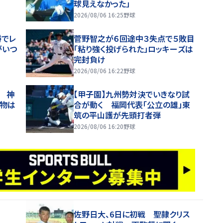
球見えなかった」
2026/08/06 16:25
野球
勝でレ
菅野智之が６回途中３失点で５敗目
がいつ
「粘り強く投げられた」ロッキーズは
完封負け
2026/08/06 16:22
野球
 神
【甲子園】九州勢対決でいきなり試
魔物は
合が動く 福岡代表「公立の雄」東
筑の平山護が先頭打者弾
2026/08/06 16:20
野球
佐野日大、6日に初戦 聖隷クリス