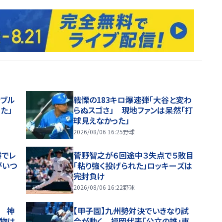
ナブル
戦慄の183キロ爆速弾「大谷と変わ
た」
らぬスゴさ」 現地ファンは呆然「打
球見えなかった」
2026/08/06 16:25
野球
勝でレ
菅野智之が６回途中３失点で５敗目
がいつ
「粘り強く投げられた」ロッキーズは
完封負け
2026/08/06 16:22
野球
 神
【甲子園】九州勢対決でいきなり試
魔物は
合が動く 福岡代表「公立の雄」東