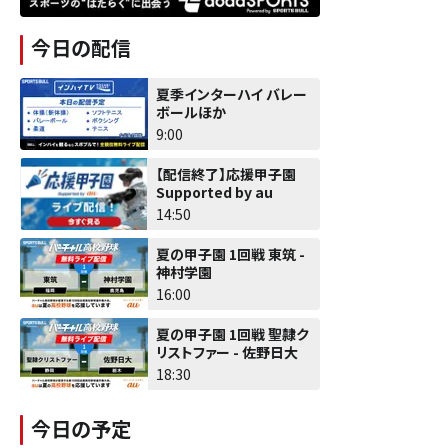
今日の配信
夏季インターハイ バレー
ボールほか
9:00
【配信終了】応援甲子園
Supported by au
14:50
夏の甲子園 1回戦 東筑 -
神村学園
16:00
夏の甲子園 1回戦 聖隷ク
リストファー - 佐野日大
18:30
今日の予定