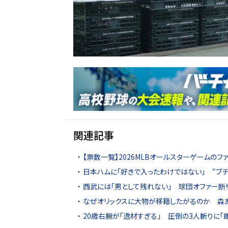
関連記事
【票数一覧】2026MLBオールスターゲームの
日本ハムに「好きで入ったわけではない」 “ブ
西武には「男として残れない」 球団オファー断
なぜオリックスに大物が移籍したがるのか 森
20歳右腕が「逸材すぎる」 圧倒の3人斬りに「