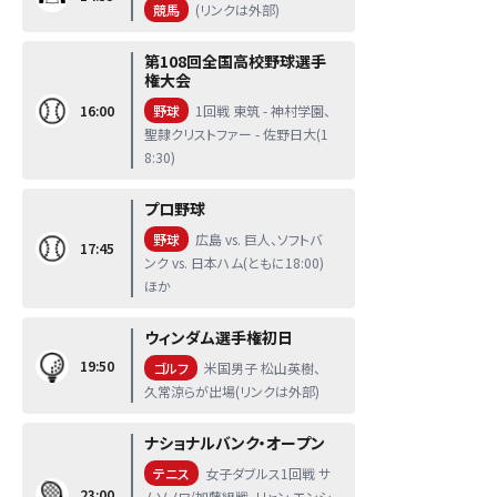
競馬
(リンクは外部)
第108回全国高校野球選手
権大会
16:00
野球
1回戦 東筑 - 神村学園、
聖隷クリストファー - 佐野日大(1
8:30)
プロ野球
野球
広島 vs. 巨人、ソフトバ
17:45
ンク vs. 日本ハム(ともに18:00)
ほか
ウィンダム選手権初日
19:50
ゴルフ
米国男子 松山英樹、
久常涼らが出場(リンクは外部)
ナショナルバンク・オープン
テニス
女子ダブルス1回戦 サ
23:00
ムソノワ/加藤組戦、リャン エンシ