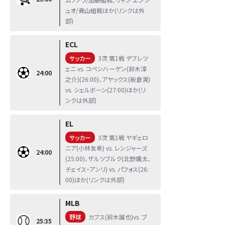
ュオ/青山組戦ほか(リンクは外
部)
ECL
サッカー
3次 第1戦 デブレツ
ェニ vs. コペンハーゲン(鈴木淳
24:00
之介)(26:00)、アヤックス(板倉滉)
vs. シェルボーン(27:00)ほか(リ
ンクは外部)
EL
サッカー
3次 第1戦 ヤギェロ
ニア(小林友希) vs. レンジャーズ
24:00
(25:00)、ザルツブルク(北野颯太、
チェイス・アンリ) vs. パフォス(26:
00)ほか(リンクは外部)
MLB
野球
カブス(鈴木誠也)vs. ブ
25:35