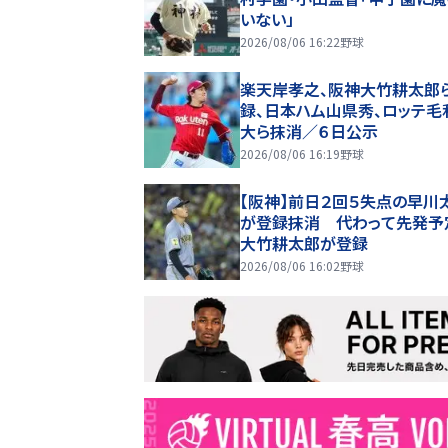
いない」
2026/08/06 16:22
野球
楽天岸孝之、阪神大竹耕太郎
録、日本ハム山県秀、ロッテ毛
大ら抹消／６日公示
2026/08/06 16:19
野球
【阪神】前日２回５失点の早川
が登録抹消 代わって先発予
大竹耕太郎が登録
2026/08/06 16:02
野球