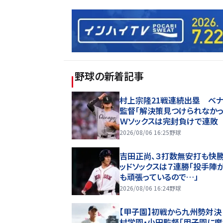
野球
の新着記事
村上宗隆21戦連続出塁 ベ
監督「解決策見つけられなかっ
Ｗソックスは完封負けで連敗
2026/08/06 16:25
野球
吉田正尚、３打数無安打も快
ッドソックスは７連勝「投手陣
も頑張っているので…」
2026/08/06 16:24
野球
【甲子園】初戦から九州勢対決
村学園・小田監督「甲子園に