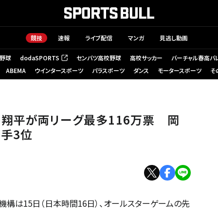
競技
速報
ライブ配信
マンガ
見逃し動画
野球
dodaSPORTS
センバツ高校野球
高校サッカー
バーチャル春高バ
（新しいタブで開く）
ABEMA
ウインタースポーツ
パラスポーツ
ダンス
モータースポーツ
そ
翔平が両リーグ最多116万票 岡
手3位
構は15日（日本時間16日）、オールスターゲームの先