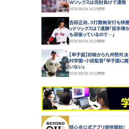
Ｗソックスは完封負けで連敗
2026/08/06 16:25
野球
吉田正尚、３打数無安打も快
ッドソックスは７連勝「投手陣
も頑張っているので…」
2026/08/06 16:24
野球
【甲子園】初戦から九州勢対決
村学園・小田監督「甲子園に
いない」
2026/08/06 16:22
野球
球心会公式アプリ提供開始！