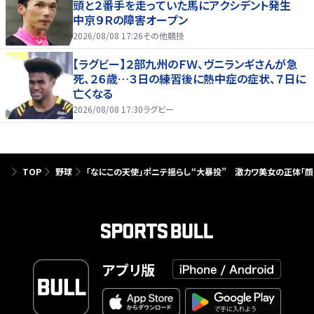
頭と２番手を走っていた馬にアクシデント発生
中京９Ｒの障害オープン
2026/08/08 17:26
その他競技
【ラグビー】２部九州のＦＷ、ヴニランギさんが急
死、２６歳…３日の練習後に熱中症の症状、７日に
亡くなる
2026/08/08 17:30
ラグビー
TOP
野球
「なにこの天使」ポニテ揺らし“大暴投” 激カワ美女の正体「顔
アプリ版