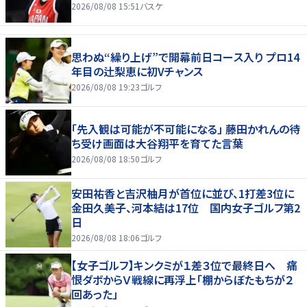
2026/08/08 15:51
バスケ
思わぬ“繰り上げ”で開幕前日コース入り プロ14
年目の辻梨恵に初Vチャンス
2026/08/08 19:23
ゴルフ
「先入観は可能が不可能になる」 藤田かれんの待
ち受け画面は大谷翔平を育てた言葉
2026/08/08 18:50
ゴルフ
安田祐香と吉沢柚月が首位に並び、1打差3位に
金田久美子、河本結は17位 国内女子ゴルフ第2
日
2026/08/08 18:06
ゴルフ
【女子ゴルフ】キンクミが１差３位で最終日へ 痛
恨ダボからＶ戦線に再浮上「棚からぼたもちが２
回あった」