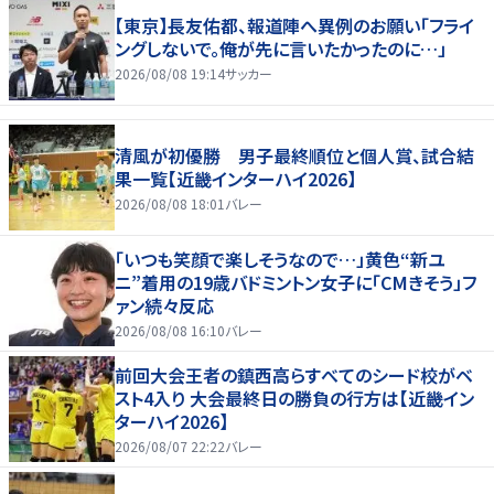
【東京】長友佑都、報道陣へ異例のお願い「フライ
ングしないで。俺が先に言いたかったのに…」
2026/08/08 19:14
サッカー
清風が初優勝 男子最終順位と個人賞、試合結
果一覧【近畿インターハイ2026】
2026/08/08 18:01
バレー
「いつも笑顔で楽しそうなので…」黄色“新ユ
ニ”着用の19歳バドミントン女子に「CMきそう」フ
ァン続々反応
2026/08/08 16:10
バレー
前回大会王者の鎮西高らすべてのシード校がベ
スト4入り 大会最終日の勝負の行方は【近畿イン
ターハイ2026】
2026/08/07 22:22
バレー