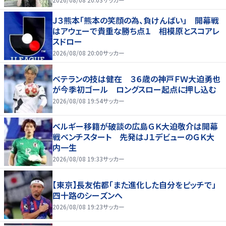
Ｊ３熊本「熊本の笑顔の為、負けんばい」 開幕戦
はアウェーで貴重な勝ち点１ 相模原とスコアレ
スドロー
2026/08/08 20:00
サッカー
ベテランの技は健在 ３６歳の神戸ＦＷ大迫勇也
が今季初ゴール ロングスロー起点に押し込む
2026/08/08 19:54
サッカー
ベルギー移籍が破談の広島ＧＫ大迫敬介は開幕
戦ベンチスタート 先発はＪ１デビューのＧＫ大
内一生
2026/08/08 19:33
サッカー
【東京】長友佑都「また進化した自分をピッチで」
四十路のシーズンへ
2026/08/08 19:23
サッカー