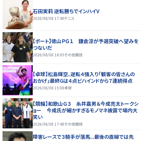
石田実莉 逆転勝ちでインハイV
2026/08/08 17:40
テニス
【ボート】徳山ＰＧ１ 鎌倉涼が予選突破へ望みを
つないだ
2026/08/08 18:05
その他競技
【卓球】松島輝空、逆転４強入り「観客の皆さんの
おかげ」最終Gは４点ビハインドから７連続得点
2026/08/08 15:08
卓球
【競輪】和歌山Ｇ３ 糸井嘉男＆今成亮太トークシ
ョー 今成氏が細かすぎるモノマネ披露で場内大
笑い
2026/08/08 17:48
その他競技
障害レースで３騎手が落馬...最後の直線では先