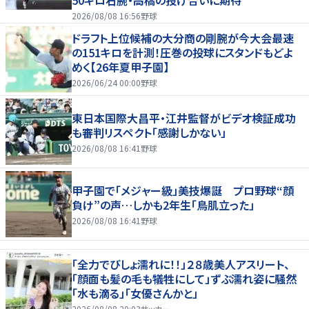
2026/08/08 16:56
野球
ドラフト上位候補の大分商の剛腕が今大会最速
の151キロを計測！圧巻の投球にスタンドもどよ
めく【26年夏甲子園】
2026/06/24 00:00
野球
東日本国際大昌平・江井監督がビデオ検証成功
も審判リスペクト「感謝しかない」
2026/08/08 16:41
野球
甲子園で「メジャー級」美技爆誕 プロ野球“顔
負け”の声…しかも2年生「鳥肌立った」
2026/08/08 16:41
野球
「全力でびしょ濡れに！！」２８歳美人アスリート、
「顔面も髪の毛も犠牲にして」ずぶ濡れ姿に騒然
「水も滴る」「女優さんかと」
2026/08/08 20:03
サッカー