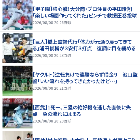
【甲子園】強心臓！大分商・プロ注目の平田玲翔
「楽しい場面作ってくれた」ピンチで救援圧巻投球
2026/08/08 20:26
野球
【巨人】橋上監督代行「体力が元通り戻ってきて
る」浦田俊輔が３安打３打点 復調に目を細める
2026/08/08 20:23
野球
【ヤクルト】逆転負けで連勝ならず借金９ 池山監
督「いい流れを持ってきたかったけど…」
2026/08/08 20:21
野球
【西武】1死一、三塁の絶好機を逃した直後に失
点 負の流れにはまる
2026/08/08 20:20
野球