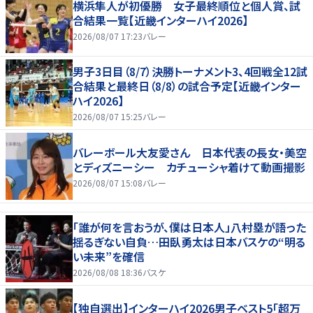
横浜隼人が初優勝 女子最終順位と個人賞、試
合結果一覧【近畿インターハイ2026】
2026/08/07 17:23
バレー
男子3日目（8/7）決勝トーナメント3、4回戦全12試
合結果と最終日（8/8）の試合予定【近畿インター
ハイ2026】
2026/08/07 15:25
バレー
バレーボール大友愛さん 日本代表の長女・美空
とディズニーシー カチューシャ着けて動画撮影
2026/08/07 15:08
バレー
「誰が何を言おうが、僕は日本人」八村塁が語った
揺るぎない自負…田臥勇太は日本バスケの“明る
い未来”を確信
2026/08/08 18:36
バスケ
【独自選出】インターハイ2026男子ベスト5「超万