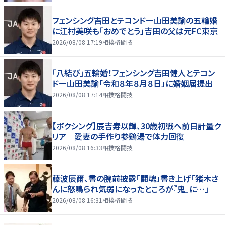
フェンシング吉田とテコンドー山田美諭の五輪婚
に江村美咲も「おめでとう」吉田の父は元FC東京
2026/08/08 17:19
相撲格闘技
「八結び」五輪婚！フェンシング吉田健人とテコン
ドー山田美諭「令和８年８月８日」に婚姻届提出
2026/08/08 17:14
相撲格闘技
【ボクシング】辰吉寿以輝、30歳初戦へ前日計量ク
リア 愛妻の手作り参鶏湯で体力回復
2026/08/08 16:33
相撲格闘技
藤波辰爾、書の腕前披露「闘魂」書き上げ「猪木さ
んに怒鳴られ気弱になったところが『鬼』に…」
2026/08/08 16:31
相撲格闘技