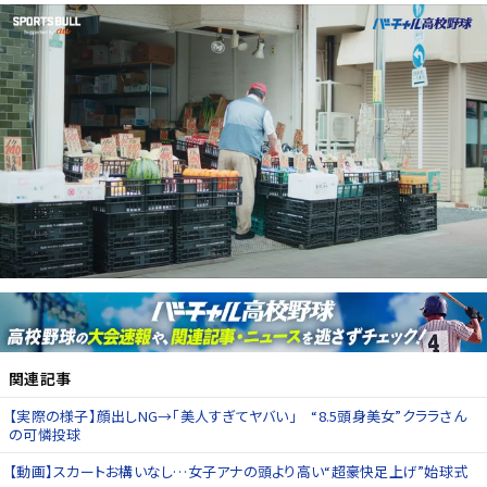
関連記事
【実際の様子】顔出しNG→「美人すぎてヤバい」 “8.5頭身美女”クララさん
の可憐投球
【動画】スカートお構いなし…女子アナの頭より高い“超豪快足上げ”始球式