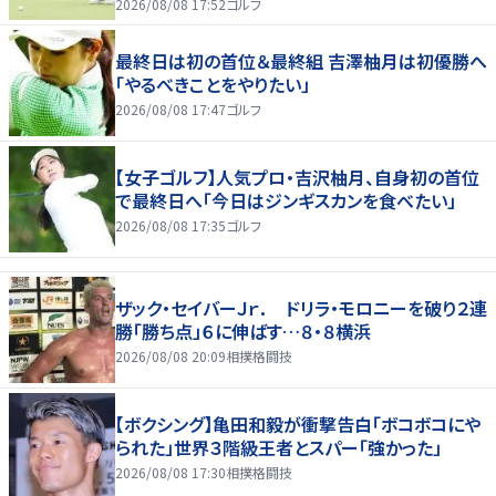
2026/08/08 17:52
ゴルフ
最終日は初の首位＆最終組 吉澤柚月は初優勝へ
「やるべきことをやりたい」
2026/08/08 17:47
ゴルフ
【女子ゴルフ】人気プロ・吉沢柚月、自身初の首位
で最終日へ「今日はジンギスカンを食べたい」
2026/08/08 17:35
ゴルフ
ザック・セイバーＪｒ． ドリラ・モロニーを破り２連
勝「勝ち点」６に伸ばす…８・８横浜
2026/08/08 20:09
相撲格闘技
【ボクシング】亀田和毅が衝撃告白「ボコボコにや
られた」世界３階級王者とスパー「強かった」
2026/08/08 17:30
相撲格闘技