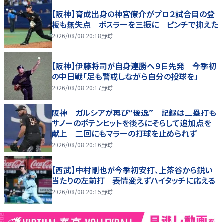
【阪神】育成出身の神宮僚介がプロ２試合目の登
板も無失点 ボスラーを三振に ピンチで抑えた
2026/08/08 20:18
野球
【阪神】伊藤将司が自身連勝へ９日先発 今季初
の中日戦「足も警戒しながら自分の投球を」
2026/08/08 20:17
野球
阪神 ガルシアが再び“後逸” 記録は二塁打も
サノーのポテンヒットを後ろにそらして追加点を
献上 二回にもマラーの打球を止められず
2026/08/08 20:16
野球
【西武】中村剛也が今季初安打、上茶谷から鋭い
当たりの左前打 表情変えずハイタッチに応える
2026/08/08 20:15
野球