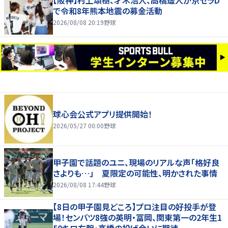
【阪神】村上頌樹、才木浩人、高橋遥人が京セラD
で令和8年熊本地震の募金活動
2026/08/08 20:19
野球
球心会公式アプリ提供開始！
2026/05/27 00:00
野球
甲子園で話題のユニ、現場のリアルな声「格好良
さよりも…」 夏限定の可能性、明かされた事情
2026/08/08 17:44
野球
【8日の甲子園見どころ】プロ注目の好投手が登
場！センバツ8強の英明・冨岡、関東第一の2年生1
50キロ右腕・高橋の投げ合いに期待