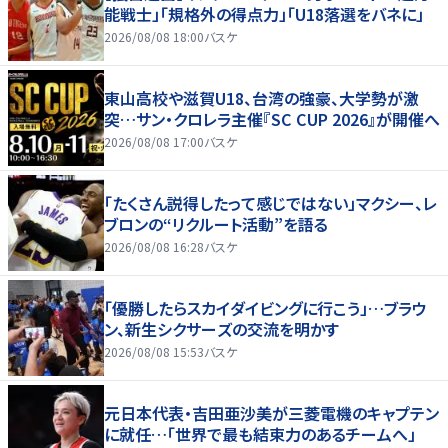
能戦士」「規格外の得点力」「U18落選をバネに」
2026/08/08 18:00
バスケ
東山高校や滋賀U18、台湾の強豪、大学勢が激
突…サン・クロレラ主催『SC CUP 2026』が開催へ
2026/08/08 17:00
バスケ
「たくさん説得したって感じではない」マクシー、レ
ブロンの“リクルート活動”を語る
2026/08/08 16:28
バスケ
「優勝したらスカイダイビングに行こう」…ブラウ
ン、新生シクサーズの交流を明かす
2026/08/08 15:53
バスケ
元日本代表・吉田亜沙美が三菱電機のキャプテン
に就任…「世界で最も結束力のあるチームへ」