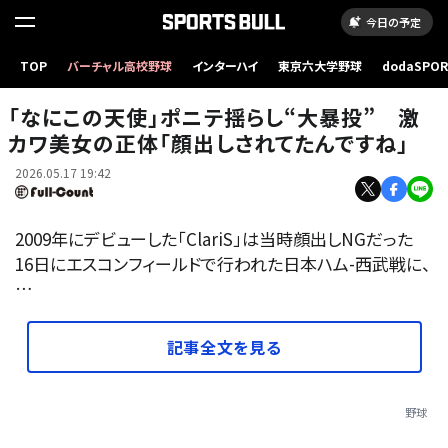
今日の予定
TOP
バーチャル高校野球
インターハイ
東京六大学野球
dodaSPO
ファーストピッチセレモニーに登場した「ClariS」のクララさん【写真：産経新聞社】
（新しいタブ
「なにこの天使」ポニテ揺らし“大暴投” 激
カワ美女の正体「顔出しされてたんですね」
2026.05.17 19:42
2009年にデビューした「ClariS」は当時顔出しNGだった
16日にエスコンフィールドで行われた日本ハム-西武戦に、
…
記事全文を見る
野球