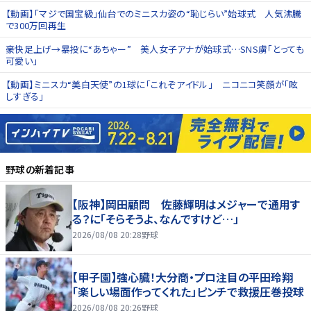
【動画】「マジで国宝級」仙台でのミニスカ姿の“恥じらい”始球式 人気沸騰
で300万回再生
豪快足上げ→暴投に“あちゃー” 美人女子アナが始球式…SNS虜「とっても
可愛い」
【動画】ミニスカ“美白天使”の1球に「これぞアイドル」 ニコニコ笑顔が「眩
しすぎる」
野球
の新着記事
【阪神】岡田顧問 佐藤輝明はメジャーで通用す
る？に「そらそうよ、なんですけど…」
2026/08/08 20:28
野球
【甲子園】強心臓！大分商・プロ注目の平田玲翔
「楽しい場面作ってくれた」ピンチで救援圧巻投球
2026/08/08 20:26
野球