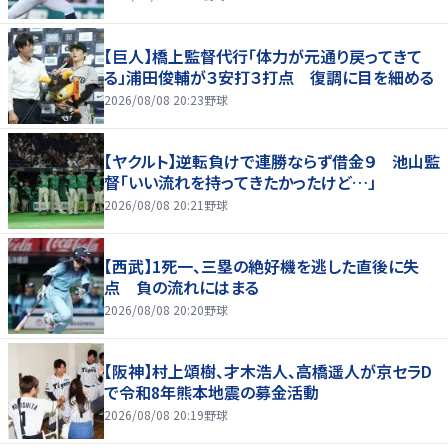
【巨人】橋上監督代行「体力が元通り戻ってきて
る」浦田俊輔が３安打３打点 復調に目を細める
2026/08/08 20:23
野球
【ヤクルト】逆転負けで連勝ならず借金９ 池山監
督「いい流れを持ってきたかったけど…」
2026/08/08 20:21
野球
【西武】1死一、三塁の絶好機を逃した直後に失
点 負の流れにはまる
2026/08/08 20:20
野球
【阪神】村上頌樹、才木浩人、高橋遥人が京セラD
で令和8年熊本地震の募金活動
2026/08/08 20:19
野球