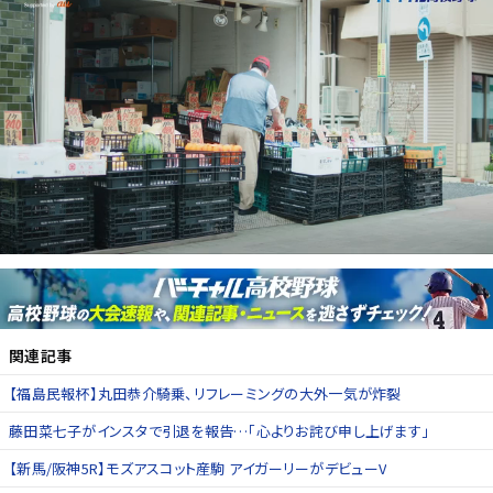
関連記事
【福島民報杯】丸田恭介騎乗、リフレーミングの大外一気が炸裂
藤田菜七子がインスタで引退を報告…「心よりお詫び申し上げます」
【新馬/阪神5R】モズアスコット産駒 アイガーリーがデビューV