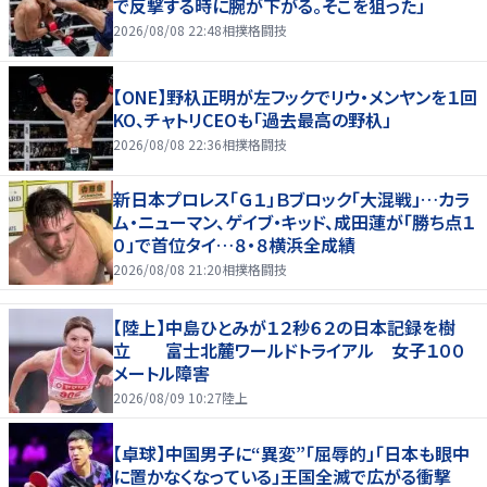
で反撃する時に腕が下がる。そこを狙った」
2026/08/08 22:48
相撲格闘技
【ONE】野杁正明が左フックでリウ・メンヤンを１回
KO、チャトリCEOも「過去最高の野杁」
2026/08/08 22:36
相撲格闘技
新日本プロレス「Ｇ１」Ｂブロック「大混戦」…カラ
ム・ニューマン、ゲイブ・キッド、成田蓮が「勝ち点１
０」で首位タイ…８・８横浜全成績
2026/08/08 21:20
相撲格闘技
【陸上】中島ひとみが１２秒６２の日本記録を樹
立 富士北麓ワールドトライアル 女子１００
メートル障害
2026/08/09 10:27
陸上
【卓球】中国男子に“異変”「屈辱的」「日本も眼中
に置かなくなっている」王国全滅で広がる衝撃