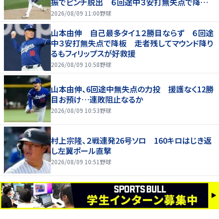
振でピンチ脱出 ６回途中３安打無失点で降
板 １２勝目ならず
2026/08/09 11:00
野球
山本由伸 自己最多タイ１２勝目ならず ６回途
中３安打無失点で降板 走者残してマウンド降り
るもフィリップスが好救援
2026/08/09 10:58
野球
山本由伸、6回途中無失点の力投 援護なく12勝
目お預け…連敗阻止なるか
2026/08/09 10:53
野球
村上宗隆、２戦連発26号ソロ 160キロはじき返
し左翼ポール直撃
2026/08/09 10:51
野球