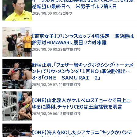
逆転狙い最終日へ 米男子ゴルフ第３日
2026/08/09 09:42
ゴルフ
【東京女子】プリンセスカップ４強決定 準決勝は
鈴芽対HIMAWARI、辰巳リカ対凍雅
2026/08/09 09:23
相撲格闘技
野杁正明、「フェザー級キックボクシング・トーナメ
ント」でリウ・メンヤンを「１回ＫＯ」準決勝進出…
８・８「ＯＮＥ ＳＡＭＵＲＡＩ ２」
2026/08/09 07:44
相撲格闘技
【ONE】山北渓人がケルベロスチョークで田上こ
ゆるに勝利、チャトリCEOは王座挑戦を明言
2026/08/09 00:18
相撲格闘技
【ONE】海人をKOしたシアサラニ「キックかパンチ