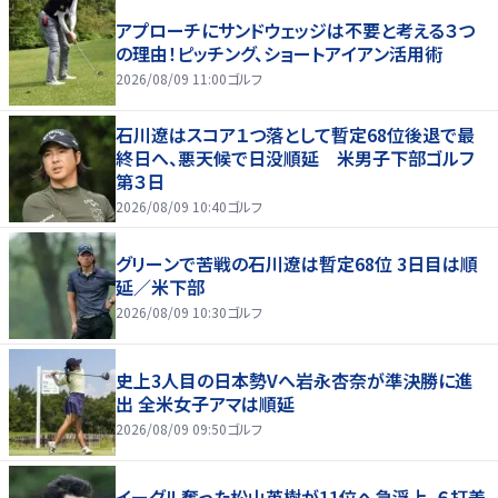
アプローチにサンドウェッジは不要と考える３つ
の理由！ピッチング、ショートアイアン活用術
2026/08/09 11:00
ゴルフ
石川遼はスコア１つ落として暫定68位後退で最
終日へ、悪天候で日没順延 米男子下部ゴルフ
第３日
2026/08/09 10:40
ゴルフ
グリーンで苦戦の石川遼は暫定68位 3日目は順
延／米下部
2026/08/09 10:30
ゴルフ
史上3人目の日本勢Vへ岩永杏奈が準決勝に進
出 全米女子アマは順延
2026/08/09 09:50
ゴルフ
イーグル奪った松山英樹が11位へ急浮上、６打差