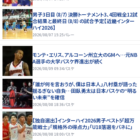
男子3日目（8/7）決勝トーナメント3、4回戦全12試
合結果と最終日（8/8）の試合予定【近畿インター
ハイ2026】
2026/08/07 15:25
バレー
モンテ・エリス、アルコーン州立大のGMへ…元NB
A選手の大学バスケ界進出が続く
2026/08/09 09:34
バスケ
「誰が何を言おうが、僕は日本人」八村塁が語った
揺るぎない自負…田臥勇太は日本バスケの“明る
い未来”を確信
2026/08/08 18:36
バスケ
【独自選出】インターハイ2026男子ベスト5「超万
能戦士」「規格外の得点力」「U18落選をバネに」
2026/08/08 18:00
バスケ