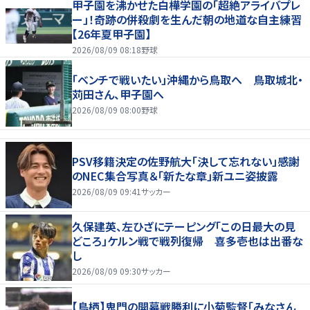
甲子園を沸かせた白樺学園の「超絶アライバプレ
ー」！奇跡の併殺劇を生んだ朝の地道な自主練習
【26年夏甲子園】
2026/08/09 08:18
野球
「ベンチで戦いたい」沖縄から鳥取へ 鳥取城北・
苅田さん、甲子園へ
2026/08/09 08:00
野球
PSV移籍決定の佐野航大「決して忘れない」感謝
のNEC集合写真＆「新たな章」新ユニ姿披露
2026/08/09 09:41
サッカー
久保建英、左ひざにテーピング「この日最大の見
どころ」ケルン戦で戦列復帰 喜多壱也は出番な
し
2026/08/09 09:30
サッカー
【鳥栖】鬼門の開幕戦勝利に小菊監督「みなさん