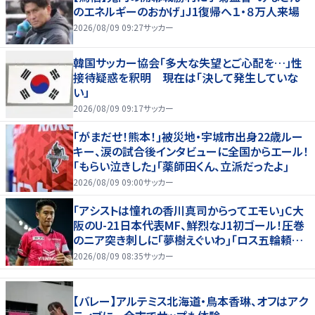
のエネルギーのおかげ」J1復帰へ１・８万人来場
2026/08/09 09:27
サッカー
韓国サッカー協会「多大な失望とご心配を…」性
接待疑惑を釈明 現在は「決して発生していな
い」
2026/08/09 09:17
サッカー
｢がまだせ！熊本！｣被災地・宇城市出身22歳ルー
キー、涙の試合後インタビューに全国からエール！
｢もらい泣きした｣｢薬師田くん、立派だったよ｣
2026/08/09 09:00
サッカー
｢アシストは憧れの香川真司からってエモい｣C大
阪のU-21日本代表MF、鮮烈なJ1初ゴール！圧巻
のニア突き刺しに｢夢樹えぐいわ｣｢ロス五輪頼む
ぞ｣
2026/08/09 08:35
サッカー
【バレー】アルテミス北海道・鳥本香琳、オフはアク