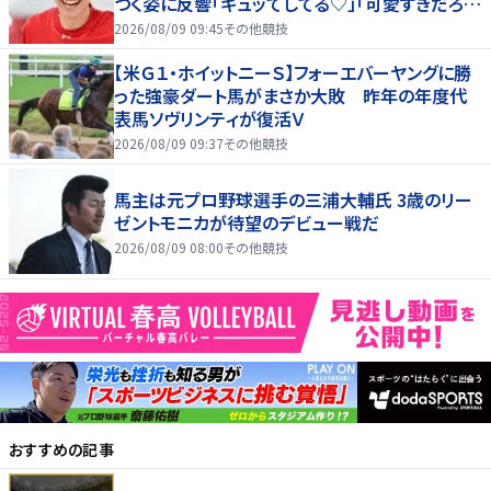
つく姿に反響「ギュッてしてる♡」「可愛すぎだろ
ぉ！」
2026/08/09 09:45
その他競技
【米Ｇ１・ホイットニーＳ】フォーエバーヤングに勝
った強豪ダート馬がまさか大敗 昨年の年度代
表馬ソヴリンティが復活Ｖ
2026/08/09 09:37
その他競技
馬主は元プロ野球選手の三浦大輔氏 3歳のリー
ゼントモニカが待望のデビュー戦だ
2026/08/09 08:00
その他競技
おすすめの記事