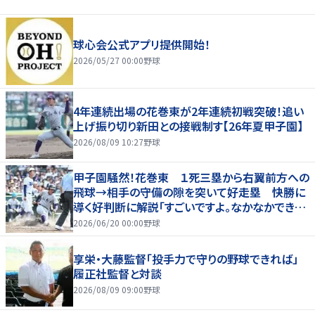
球心会公式アプリ提供開始！
2026/05/27 00:00
野球
4年連続出場の花巻東が2年連続初戦突破！追い
上げ振り切り新田との接戦制す【26年夏甲子園】
2026/08/09 10:27
野球
甲子園騒然！花巻東 １死三塁から右翼前方への
飛球→相手の守備の隙を突いて好走塁 快勝に
導く好判断に解説「すごいですよ。なかなかできな
いプレー」
2026/06/20 00:00
野球
享栄・大藤監督「投手力で守りの野球できれば」
履正社監督と対談
2026/08/09 09:00
野球