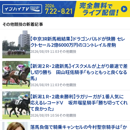
その他競技
の新着記事
【中京3R新馬戦結果】ドラゴンバルドが快勝 セレ
クトセール2億6000万円のコントレイル産駒
2026/08/09 11:03
その他競技
【新潟２Ｒ・２歳新馬】イスクメルが上がり最速で差
し切り勝ち 田山旺佑騎手「もっともっと良くなる
馬」
2026/08/09 11:03
その他競技
【新潟１Ｒ・２歳未勝利】ラガリーガが１番人気に
応えるレコードＶ 坂井瑠星騎手「勝ち切ってくれ
て良かった」
2026/08/09 10:56
その他競技
落馬負傷で騎乗キャンセルの今村聖奈騎手は「か