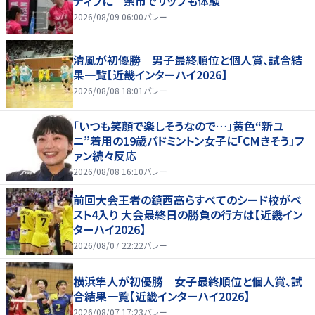
ティブに 余市でサップも体験
2026/08/09 06:00
バレー
清風が初優勝 男子最終順位と個人賞、試合結
果一覧【近畿インターハイ2026】
2026/08/08 18:01
バレー
「いつも笑顔で楽しそうなので…」黄色“新ユ
ニ”着用の19歳バドミントン女子に「CMきそう」フ
ァン続々反応
2026/08/08 16:10
バレー
前回大会王者の鎮西高らすべてのシード校がベ
スト4入り 大会最終日の勝負の行方は【近畿イン
ターハイ2026】
2026/08/07 22:22
バレー
横浜隼人が初優勝 女子最終順位と個人賞、試
合結果一覧【近畿インターハイ2026】
2026/08/07 17:23
バレー