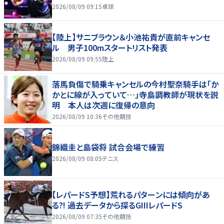
2026/08/09 09:15
卓球
【陸上】サニブラウン＆小池祐貴が直前キャンセ
ル 男子100mスタートリスト発表
2026/08/09 09:55
陸上
落馬負傷で騎乗キャンセルの今村聖奈騎手は「か
かとに線が入っていて…」寺島調教師が現状を説
明 本人は次週に復帰の意向
2026/08/09 10:36
その他競技
錦織圭と島袋将 試合会場で練習
2026/08/09 08:05
テニス
【レパードS予想】荒れるパターンには傾向があ
る?! 過去データから探るGIIIレパードS
2026/08/09 07:35
その他競技