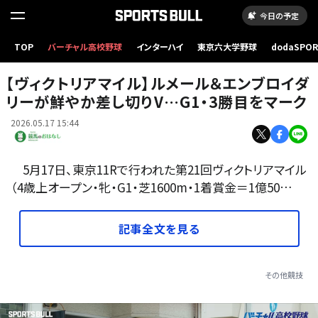
今日の予定
TOP
バーチャル高校野球
インターハイ
東京六大学野球
dodaSPO
ヴィクトリアマイル・エンブロイダリーとC.ルメール騎手
（新しいタブ
【ヴィクトリアマイル】ルメール＆エンブロイダ
リーが鮮やか差し切りV…G1・3勝目をマーク
2026.05.17 15:44
5月17日、東京11Rで行われた第21回ヴィクトリアマイル
（4歳上オープン・牝・G1・芝1600m・1着賞金＝1億50…
記事全文を見る
その他競技