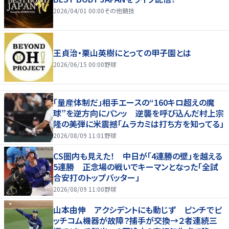
2026/04/01 00:00
その他競技
王貞治・栗山英樹にとっての甲子園とは
2026/06/15 00:00
野球
「量産体制だ」相手エースの“160キロ超えの魔
球”を逆方向にパンッ 逆襲を呼び込んだ村上宗
隆の美弾に米震撼「ムラカミは打ち方を知ってる」
2026/08/09 11:01
野球
CS圏内も見えた！ 中日が「4連勝の壁」を越える
5連勝 正念場の戦いでキーマンとなった「全試
合安打のトップバッター」
2026/08/09 11:00
野球
山本由伸 アクシデントにも動じず ピンチでピ
ッチコム機器が故障？捕手が交換→２者連続三