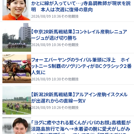
かとに線が入っていて…」寺島調教師が現状を説
明 本人は次週に復帰の意向
2026/08/09 10:36
その他競技
【中京2R新馬戦結果】コントレイル産駒レニュア
ージュが逃げ切り勝ち
2026/08/09 10:36
その他競技
フォーエバーヤングのライバル筆頭に浮上 ホイ
ットニーＳ制覇のソヴリンティがＢＣクラシック２番
人気に
2026/08/09 10:30
その他競技
【新潟2R新馬戦結果】アルアイン産駒イスクメル
が出遅れからの直線一気V
2026/08/09 10:26
その他競技
「ヨグに癒やされる藍くんがパパのお顔」高橋藍が
淡路島旅行で海へ→水着姿の腕に愛犬がしがみ