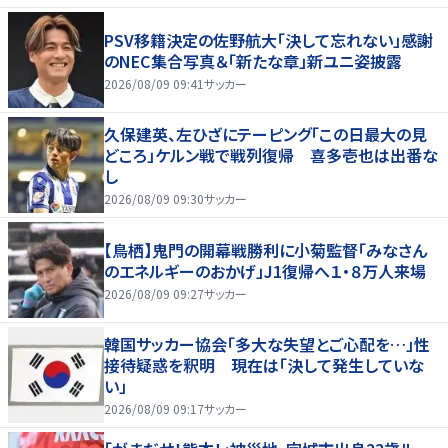
PSV移籍決定の佐野航大「決して忘れない」感謝
のNEC集合写真＆「新たな章」新ユニ姿披露
2026/08/09 09:41
サッカー
久保建英、左ひざにテーピング「この日最大の見
どころ」ケルン戦で戦列復帰 喜多壱也は出番な
し
2026/08/09 09:30
サッカー
【鳥栖】鬼門の開幕戦勝利に小菊監督「みなさん
のエネルギーのおかげ」J1復帰へ１・８万人来場
2026/08/09 09:27
サッカー
韓国サッカー協会「多大な失望とご心配を…」性
接待疑惑を釈明 現在は「決して発生していな
い」
2026/08/09 09:17
サッカー