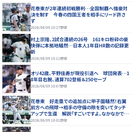
花巻東が2年連続初戦勝利…全国制覇へ強豪対
決を制す 今春の四国王者を相手にリード許さ
ず
2026/08/09 10:27
野球
村上宗隆、2試合連続の26号 161キロ粉砕の豪
快弾に本拠地騒然…日本人1年目HR数の記録更
新
2026/08/09 10:11
野球
オリ42歳、平野佳寿が現役引退へ 球団発表…1
8年目右腕、通算702登板＆250セーブ
2026/08/09 10:07
野球
花巻東 好走塁での追加点に甲子園騒然！右翼
前方への飛球→相手の守備の隙を突いてタッチ
アップで生還 解説「すごいですよ。なかなかでき
ないプレー」
2026/08/09 10:01
野球