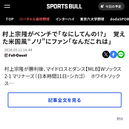
今日の予定
TOP
バーチャル高校野球
インターハイ
東京六大学野球
dodaSPO
Wソックス・村上宗隆【写真：ロイター】
（新しいタブ
村上宗隆がベンチで「なにしてんの!?」 覚え
た米国風“ノリ”にファン「なんだこれは」
2026.05.11 16:44
村上宗隆が勝利後、マイドロスとダンス【MLB】Wソックス
2-1 マリナーズ（日本時間11日・シカゴ） ホワイトソック
ス…
記事全文を見る
野球