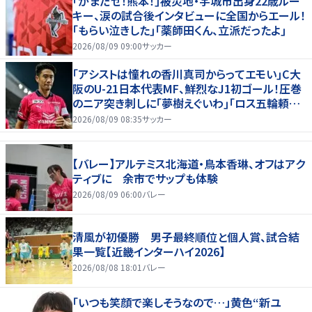
｢がまだせ！熊本！｣被災地・宇城市出身22歳ルー
キー、涙の試合後インタビューに全国からエール！
｢もらい泣きした｣｢薬師田くん、立派だったよ｣
2026/08/09 09:00
サッカー
｢アシストは憧れの香川真司からってエモい｣C大
阪のU-21日本代表MF、鮮烈なJ1初ゴール！圧巻
のニア突き刺しに｢夢樹えぐいわ｣｢ロス五輪頼む
ぞ｣
2026/08/09 08:35
サッカー
【バレー】アルテミス北海道・鳥本香琳、オフはアク
ティブに 余市でサップも体験
2026/08/09 06:00
バレー
清風が初優勝 男子最終順位と個人賞、試合結
果一覧【近畿インターハイ2026】
2026/08/08 18:01
バレー
「いつも笑顔で楽しそうなので…」黄色“新ユ