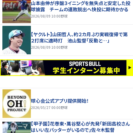
山本由伸が序盤３イニングを無失点と安定した投
球披露 チームの連敗脱出へ快投に期待かかる
2026/08/09 10:00
野球
【ヤクルト】山田哲人、約２カ月ぶり実戦復帰で第
２打席に適時打 池山監督「反動と…」
2026/08/09 10:00
野球
球心会公式アプリ提供開始！
2026/05/27 00:00
野球
【甲子園】花巻東・萬谷堅心が先発「新田高校さん
はいい左バッターがいるので」佐々木監督