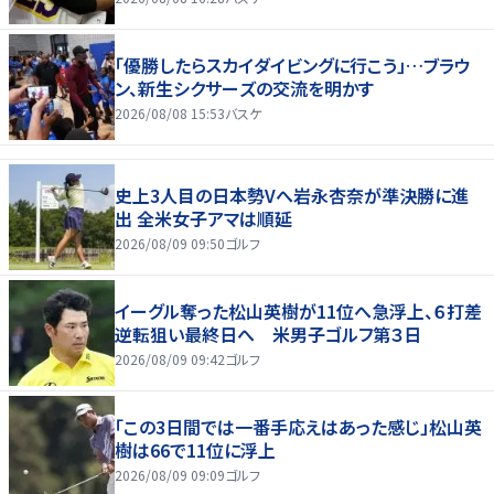
「優勝したらスカイダイビングに行こう」…ブラウ
ン、新生シクサーズの交流を明かす
2026/08/08 15:53
バスケ
史上3人目の日本勢Vへ岩永杏奈が準決勝に進
出 全米女子アマは順延
2026/08/09 09:50
ゴルフ
イーグル奪った松山英樹が11位へ急浮上、６打差
逆転狙い最終日へ 米男子ゴルフ第３日
2026/08/09 09:42
ゴルフ
「この3日間では一番手応えはあった感じ」松山英
樹は66で11位に浮上
2026/08/09 09:09
ゴルフ