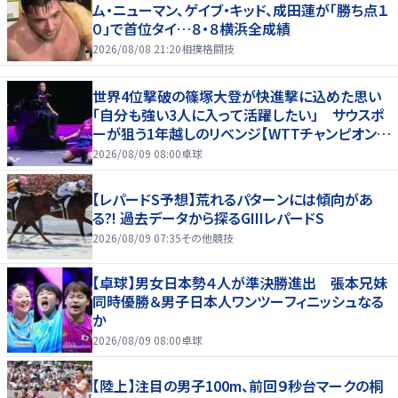
ム・ニューマン、ゲイブ・キッド、成田蓮が「勝ち点１
０」で首位タイ…８・８横浜全成績
2026/08/08 21:20
相撲格闘技
世界4位撃破の篠塚大登が快進撃に込めた思い
「自分も強い3人に入って活躍したい」 サウスポ
ーが狙う1年越しのリベンジ【WTTチャンピオンズ
横浜2026】
2026/08/09 08:00
卓球
【レパードS予想】荒れるパターンには傾向があ
る?! 過去データから探るGIIIレパードS
2026/08/09 07:35
その他競技
【卓球】男女日本勢４人が準決勝進出 張本兄妹
同時優勝＆男子日本人ワンツーフィニッシュなる
か
2026/08/09 08:00
卓球
【陸上】注目の男子100m、前回９秒台マークの桐