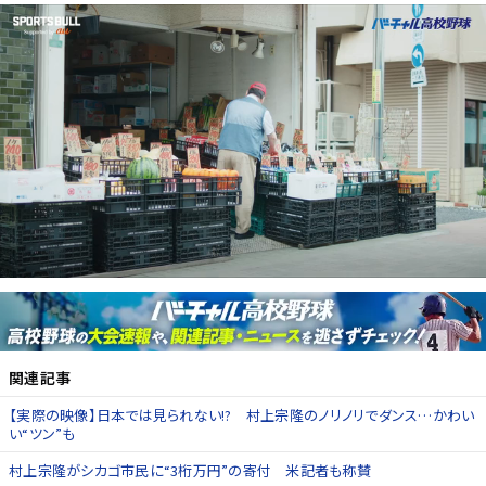
関連記事
【実際の映像】日本では見られない!? 村上宗隆のノリノリでダンス…かわい
い“ツン”も
村上宗隆がシカゴ市民に“3桁万円”の寄付 米記者も称賛