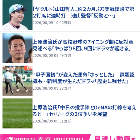
【ヤクルト】山田哲人、約２カ月ぶり実戦復帰で第
２打席に適時打 池山監督「反動と…」
2026/08/09 10:00
野球
上原浩治氏が高校野球の７イニング制に反対意
見述べる「やっぱり８回、９回にドラマが起きる」
2026/08/09 09:49
野球
“甲子園初”が変えた運命「ホッとした」 課題認
識も…新制度が生んだドラマ「歴史に残せた」
2026/08/09 09:38
野球
上原浩治氏「中日の投手陣とDeNAの打線を考え
ると…」セ・リーグの３位争いを展望
2026/08/09 09:31
野球