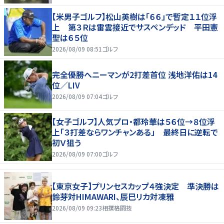
【米男子ゴルフ】松山英樹は「６６」で暫定１１位浮
上 第３Ｒは雷雲接近でサスペンデッド 平田憲
聖は６５位
2026/08/09 08:51
ゴルフ
完全優勝へニーマンが2打差首位 浅地洋佑は14
位／LIV
2026/08/09 07:04
ゴルフ
【女子ゴルフ】人気プロ・都玲華は５６位→８位浮
上「３打差ならワンチャンある」 最終日に逆転で
初Ｖ狙う
2026/08/09 07:00
ゴルフ
【東京女子】プリンセスカップ４強決定 準決勝は
鈴芽対HIMAWARI、辰巳リカ対凍雅
2026/08/09 09:23
相撲格闘技