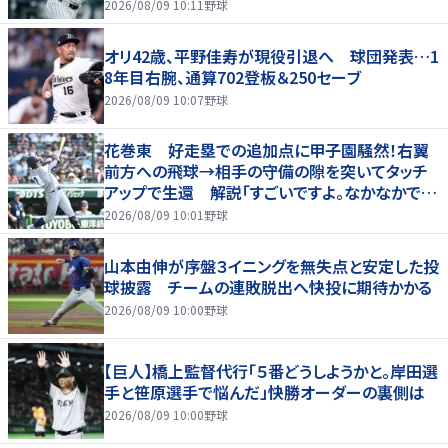
2026/08/09 10:11
野球
オリ42歳、平野佳寿が現役引退へ 球団発表…1
8年目右腕、通算702登板＆250セーブ
2026/08/09 10:07
野球
花巻東 好走塁での追加点に甲子園騒然！右翼
前方への飛球→相手の守備の隙を突いてタッチ
アップで生還 解説「すごいですよ。なかなかでき
ないプレー」
2026/08/09 10:01
野球
山本由伸が序盤３イニングを無失点と安定した投
球披露 チームの連敗脱出へ快投に期待かかる
2026/08/09 10:00
野球
【巨人】橋上監督代行「５番どうしようかと。岸田選
手と笹原選手で悩んだ」快勝オーダーの裏側は
2026/08/09 10:00
野球