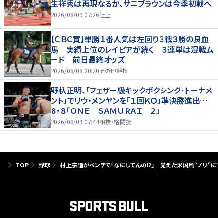
生祥秀は再現なるか、サニブラウンは今季初戦へ
2026/08/09 07:26
陸上
【ＣＢＣ賞】単勝１番人気は左回り３戦３勝の良血
馬 実績上位のレイピアが続く ３連単は混戦ム
ード 前日最終オッズ
2026/08/08 20:20
その他競技
野杁正明、「フェザー級キックボクシング・トーナメ
ント」でリウ・メンヤンを「１回ＫＯ」準決勝進出…
８・８「ＯＮＥ ＳＡＭＵＲＡＩ ２」
2026/08/09 07:44
相撲・格闘技
TOP
野球
村上宗隆がベンチで「なにしてんの!?」 覚えた米国風“ノリ”に