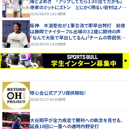
場どよめき 「アップしてたら１３０出てたかも」
寺家のミットにズトン とにかく明るい安村はノー
バンならず
2026/08/09 14:14
野球
阪神 木浪聖也が１軍合流で即早出特打 前夜
は静岡でナイターフル出場の３２歳に期待の声
「なんで大阪で早出してるん」「チームの雰囲気が
変わる気が」
2026/08/09 14:09
野球
球心会公式アプリ提供開始！
2026/05/27 00:00
野球
大谷翔平が全力疾走で勝利への執念を見せる、
延長10回に一塁への適時内野安打