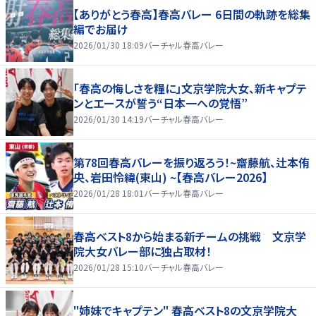
【ありがとう春高】春高バレー 6日間の軌跡を総集
編でお届け
2026/01/30 18:09
バーチャル春高バレー
「春高の悔しさを糧に」文京学院大女、新キャプテ
ンとエースが誓う“日本一への覚悟”
2026/01/30 14:19
バーチャル春高バレー
第78回春高バレーを振り返ろう！~齋藤航、辻本侑
央、岩田怜緯(東山) ~【春高バレー2026】
2026/01/28 18:01
バーチャル春高バレー
春高ベスト8から始まる新チームの挑戦 文京学
院大女バレー部に独占取材！
2026/01/28 15:10
バーチャル春高バレー
"姉妹でキャプテン" 春高ベスト8の文京学院大