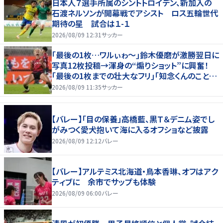
日本人７選手所属のシントトロイデン、新加入の
石渡ネルソンが開幕戦でアシスト ロス五輪世代
期待の星 試合は１-１
2026/08/09 12:31
サッカー
｢最後の1枚…ワルぃゎ〜｣鈴木優磨が激勝翌日に
写真12枚投稿→渾身の“煽りショット”に興奮！
｢最後の1枚までの壮大なフリ｣｢知念くんのことど
んだけ好きなんよｗ｣
2026/08/09 11:35
サッカー
【バレー】「目の保養」高橋藍、黒Ｔ＆デニム姿でし
がみつく愛犬抱いて海に入るオフショなど披露
2026/08/09 12:12
バレー
【バレー】アルテミス北海道・鳥本香琳、オフはアク
ティブに 余市でサップも体験
2026/08/09 06:00
バレー