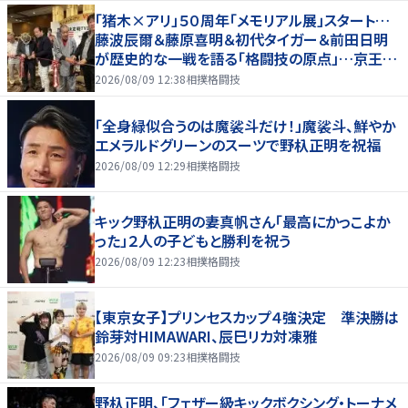
「猪木×アリ」５０周年「メモリアル展」スタート…
藤波辰爾＆藤原喜明＆初代タイガー＆前田日明
が歴史的な一戦を語る「格闘技の原点」…京王プ
ラザホテルで３１日まで
2026/08/09 12:38
相撲格闘技
「全身緑似合うのは魔裟斗だけ！」魔裟斗、鮮やか
エメラルドグリーンのスーツで野杁正明を祝福
2026/08/09 12:29
相撲格闘技
キック野杁正明の妻真帆さん「最高にかっこよか
った」２人の子どもと勝利を祝う
2026/08/09 12:23
相撲格闘技
【東京女子】プリンセスカップ４強決定 準決勝は
鈴芽対HIMAWARI、辰巳リカ対凍雅
2026/08/09 09:23
相撲格闘技
野杁正明、「フェザー級キックボクシング・トーナメ