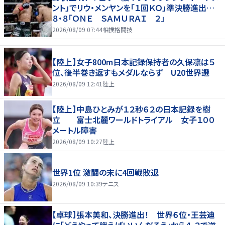
ント」でリウ・メンヤンを「１回ＫＯ」準決勝進出…
８・８「ＯＮＥ ＳＡＭＵＲＡＩ ２」
2026/08/09 07:44
相撲格闘技
【陸上】女子800m日本記録保持者の久保凛は５
位、後半巻き返すもメダルならず U20世界選
2026/08/09 12:41
陸上
【陸上】中島ひとみが１２秒６２の日本記録を樹
立 富士北麓ワールドトライアル 女子１００
メートル障害
2026/08/09 10:27
陸上
世界1位 激闘の末に4回戦敗退
2026/08/09 10:39
テニス
【卓球】張本美和、決勝進出！ 世界６位・王芸迪