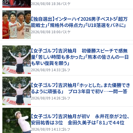
2026/08/08 18:36
バスケ
【独自選出】インターハイ2026男子ベスト5「超万
能戦士」「規格外の得点力」「U18落選をバネに」
2026/08/08 18:00
バスケ
【女子ゴルフ】吉沢柚月 初優勝スピーチで感無
量「苦しい時間も多かった」「熊本の皆さんの一日
も早い復興を願う」
2026/08/09 14:33
ゴルフ
【女子ゴルフ】吉沢柚月「ホッとした。また優勝でき
るように頑張る」 プロ３年目で初Ｖ…一問一答
2026/08/09 14:26
ゴルフ
【女子ゴルフ】吉沢柚月が初Ｖ 永井花奈が２位、
安田祐香は３位 金田久美子は「８１」で４４位
2026/08/09 14:13
ゴルフ