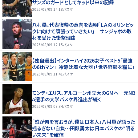
サンズのガードとしてキッド以来の記録
2026/08/09 14:18
バスケ
八村塁、代表復帰の意向を表明「ＬＡのオリンピッ
クに向けて頑張っていきたい」 サンジャポの取
材を受けた衝撃理由
2026/08/09 12:15
バスケ
【独自選出】インターハイ2026女子ベスト5「最強
の6thマン」「冷静沈着な大器」「世界経験を糧に」
2026/08/09 11:41
バスケ
モンテ・エリス、アルコーン州立大のGMへ…元NB
A選手の大学バスケ界進出が続く
2026/08/09 09:34
バスケ
「誰が何を言おうが、僕は日本人」八村塁が語った
揺るぎない自負…田臥勇太は日本バスケの“明る
い未来”を確信