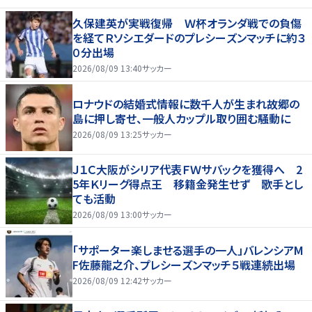
久保建英が実戦復帰 Ｗ杯オランダ戦での負傷
を経てＲソシエダードのプレシーズンマッチに約３
０分出場
2026/08/09 13:40
サッカー
ロナウドの結婚式情報に数千人が生まれ故郷の
島に押し寄せ、一般人カップル取り囲む騒動に
2026/08/09 13:25
サッカー
Ｊ１Ｃ大阪がシリア代表ＦＷサバックを獲得へ 2
5年Ｋリーグ得点王 移籍金発生せず 歌手とし
ても活動
2026/08/09 13:00
サッカー
「サポーター楽しませる選手の一人」バレンシアM
F佐藤龍之介、プレシーズンマッチ５戦連続出場
2026/08/09 12:42
サッカー