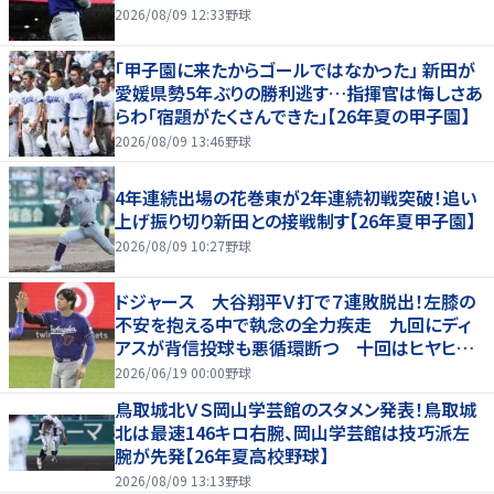
2026/08/09 12:33
野球
「甲子園に来たからゴールではなかった」 新田が
愛媛県勢5年ぶりの勝利逃す…指揮官は悔しさあ
らわ「宿題がたくさんできた」【26年夏の甲子園】
2026/08/09 13:46
野球
4年連続出場の花巻東が2年連続初戦突破！追い
上げ振り切り新田との接戦制す【26年夏甲子園】
2026/08/09 10:27
野球
ドジャース 大谷翔平Ｖ打で７連敗脱出！左膝の
不安を抱える中で執念の全力疾走 九回にディ
アスが背信投球も悪循環断つ 十回はヒヤヒヤ
もリード守る
2026/06/19 00:00
野球
鳥取城北ＶＳ岡山学芸館のスタメン発表！鳥取城
北は最速146キロ右腕、岡山学芸館は技巧派左
腕が先発【26年夏高校野球】
2026/08/09 13:13
野球