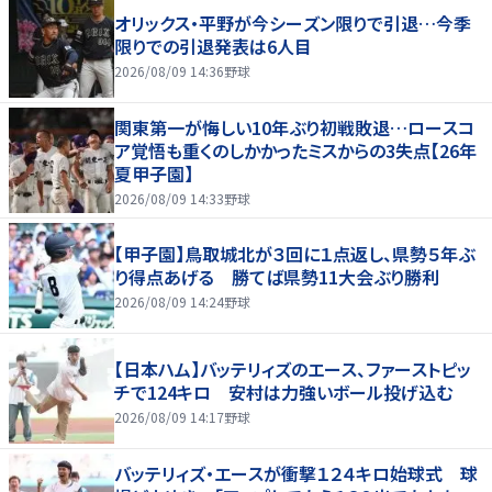
オリックス・平野が今シーズン限りで引退…今季
限りでの引退発表は6人目
2026/08/09 14:36
野球
関東第一が悔しい10年ぶり初戦敗退…ロースコ
ア覚悟も重くのしかかったミスからの3失点【26年
夏甲子園】
2026/08/09 14:33
野球
【甲子園】鳥取城北が３回に１点返し、県勢５年ぶ
り得点あげる 勝てば県勢11大会ぶり勝利
2026/08/09 14:24
野球
【日本ハム】バッテリィズのエース、ファーストピッ
チで124キロ 安村は力強いボール投げ込む
2026/08/09 14:17
野球
バッテリィズ・エースが衝撃１２４キロ始球式 球