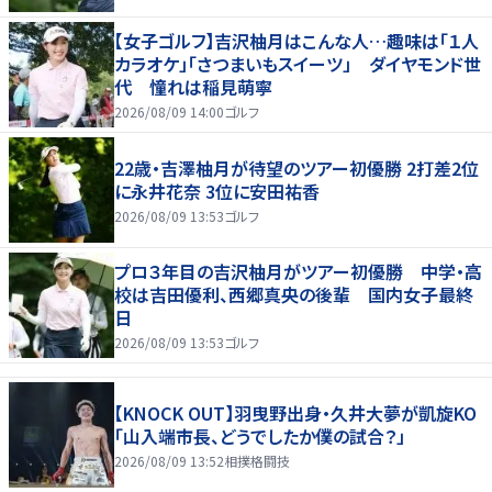
【女子ゴルフ】吉沢柚月はこんな人…趣味は「１人
カラオケ」「さつまいもスイーツ」 ダイヤモンド世
代 憧れは稲見萌寧
2026/08/09 14:00
ゴルフ
22歳・吉澤柚月が待望のツアー初優勝 2打差2位
に永井花奈 3位に安田祐香
2026/08/09 13:53
ゴルフ
プロ３年目の吉沢柚月がツアー初優勝 中学・高
校は吉田優利、西郷真央の後輩 国内女子最終
日
2026/08/09 13:53
ゴルフ
【KNOCK OUT】羽曳野出身・久井大夢が凱旋KO
「山入端市長、どうでしたか僕の試合？」
2026/08/09 13:52
相撲格闘技