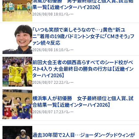
清風が初優勝 男子最終順位と個人賞、試合結
果一覧【近畿インターハイ2026】
2026/08/08 18:01
バレー
「いつも笑顔で楽しそうなので…」黄色“新ユ
ニ”着用の19歳バドミントン女子に「CMきそう」フ
ァン続々反応
2026/08/08 16:10
バレー
前回大会王者の鎮西高らすべてのシード校がベ
スト4入り 大会最終日の勝負の行方は【近畿イン
ターハイ2026】
2026/08/07 22:22
バレー
横浜隼人が初優勝 女子最終順位と個人賞、試
合結果一覧【近畿インターハイ2026】
2026/08/07 17:23
バレー
過去30年間で2人目…ジョーダン・グッドウィンが