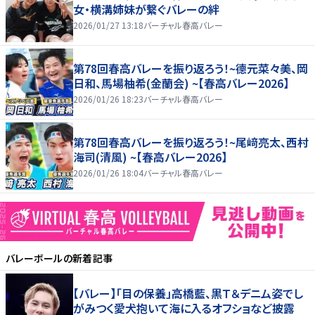
女・横溝姉妹が繋ぐバレーの絆
2026/01/27 13:18
バーチャル春高バレー
第78回春高バレーを振り返ろう！~德元菜々美、岡
日和、馬場柚希(金蘭会) ~【春高バレー2026】
2026/01/26 18:23
バーチャル春高バレー
第78回春高バレーを振り返ろう！~尾﨑亮太、西村
海司(清風) ~【春高バレー2026】
2026/01/26 18:04
バーチャル春高バレー
バレーボール
の新着記事
【バレー】「目の保養」高橋藍、黒Ｔ＆デニム姿でし
がみつく愛犬抱いて海に入るオフショなど披露