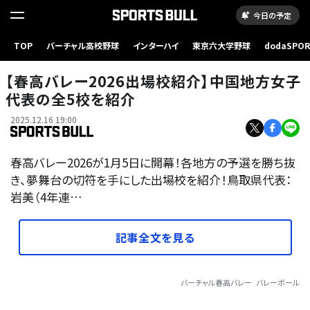
今日の予定
TOP
バーチャル高校野球
インターハイ
東京六大学野球
dodaSPO
（新しいタブ
【春高バレー2026出場校紹介】中国地方女子
代表の全5校を紹介
2025.12.16 19:00
春高バレー2026が1月5日に開幕！各地方の予選を勝ち抜
き、夢舞台の切符を手にした出場校を紹介！鳥取県代表：
岩美（4年連…
記事全文を見る
バーチャル春高バレー
バレーボール