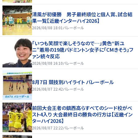
清風が初優勝 男子最終順位と個人賞、試合結
果一覧【近畿インターハイ2026】
2026/08/08 18:01
バレーボール
「いつも笑顔で楽しそうなので…」黄色“新ユ
ニ”着用の19歳バドミントン女子に「CMきそう」フ
ァン続々反応
2026/08/08 16:10
バレーボール
8月7日 競技別ハイライト バレーボール
2026/08/07 22:42
バレーボール
前回大会王者の鎮西高らすべてのシード校がベ
スト4入り 大会最終日の勝負の行方は【近畿イン
ターハイ2026】
2026/08/07 22:22
バレーボール