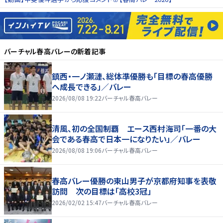
バーチャル春高バレー
の新着記事
鎮西・一ノ瀬漣、総体準優勝も「目標の春高優勝
へ成長できる」／バレー
2026/08/08 19:22
バーチャル春高バレー
清風、初の全国制覇 エース西村海司「一番の大
会である春高で日本一になりたい」／バレー
2026/08/08 19:06
バーチャル春高バレー
春高バレー優勝の東山男子が京都府知事を表敬
訪問 次の目標は「高校3冠」
2026/02/02 15:47
バーチャル春高バレー