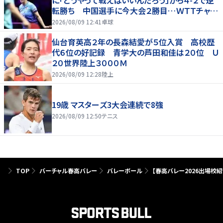
に「どうやって戦えばいいんだろう」から４-２で逆
転勝ち 中国選手に今大会２勝目…ＷＴＴチャン
ピオンズ横浜
2026/08/09 12:41
卓球
仙台育英高２年の長森結愛が５位入賞 高校歴
代６位の好記録 青学大の芦田和佳は２０位 Ｕ
２０世界陸上３０００Ｍ
2026/08/09 12:28
陸上
19歳 マスターズ3大会連続で8強
2026/08/09 12:50
テニス
TOP
バーチャル春高バレー
バレーボール
【春高バレー2026出場校