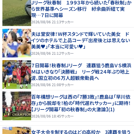
Ｊリーグ秋春制 １９９３年から続いた「春秋制」か
ら世界基準へシーズン移行 紆余曲折経て実
現…７日に開幕
2026/08/06 21:13
サッカー
夫は堂安律！Ｗ杯スタンドで輝いていた美女 ド
イツのホテルで上品コーデ「出産後とは思えない
美美♥」「本当に可愛い♥」
2026/08/06 21:12
サッカー
７日開幕！秋春制Ｊリーグ 連覇狙う鹿島ＶＳ横浜
Ｍはいきなり「決勝戦」 リーグ戦２４年ぶり地上
波、国立初の６万人超観衆動員へ
2026/08/06 21:08
サッカー
百年構想リーグは西の｢7勝3敗｣！鹿島は｢早川依
存｣から脱却を！柏の｢時代遅れサッカー｣に期待！
【Jリーグ開幕｢初の秋春制｣の大激論】(1)
2026/08/06 18:45
サッカー
女子大会を制するのはどの高校か 3連覇を狙う