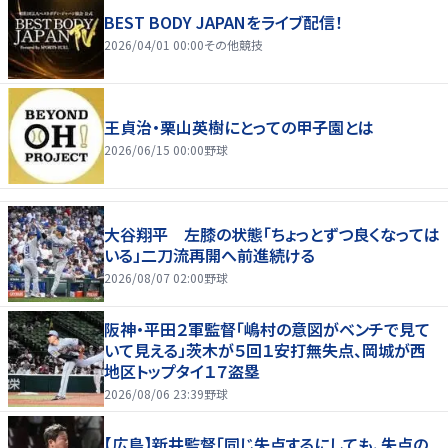
BEST BODY JAPANをライブ配信！
2026/04/01 00:00
その他競技
王貞治・栗山英樹にとっての甲子園とは
2026/06/15 00:00
野球
大谷翔平 左膝の状態「ちょっとずつ良くなっては
いる」二刀流再開へ前進続ける
2026/08/07 02:00
野球
阪神・平田２軍監督「嶋村の意図がベンチで見て
いて見える」茨木が５回１安打無失点、岡城が西
地区トップタイ１７盗塁
2026/08/06 23:39
野球
【広島】新井監督「同じ失点するにしても、失点の