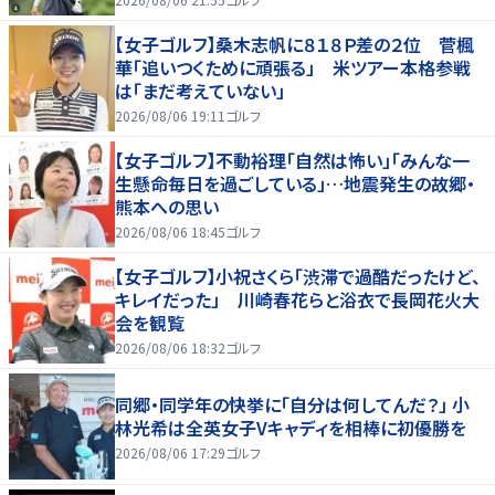
【女子ゴルフ】桑木志帆に８１８Ｐ差の２位 菅楓
華「追いつくために頑張る」 米ツアー本格参戦
は「まだ考えていない」
2026/08/06 19:11
ゴルフ
【女子ゴルフ】不動裕理「自然は怖い」「みんな一
生懸命毎日を過ごしている」…地震発生の故郷・
熊本への思い
2026/08/06 18:45
ゴルフ
【女子ゴルフ】小祝さくら「渋滞で過酷だったけど、
キレイだった」 川崎春花らと浴衣で長岡花火大
会を観覧
2026/08/06 18:32
ゴルフ
同郷・同学年の快挙に「自分は何してんだ？」 小
林光希は全英女子Vキャディを相棒に初優勝を
2026/08/06 17:29
ゴルフ