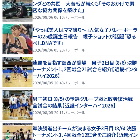
ンダとの共闘 大苦戦が続くも「そのおかげで緊
密な協力関係を築けた」
2026/08/06 06:10
バレーボール
「やっぱ美人はママ譲り～」人気女子バレーボーラ
ーの25歳誕生日報告 親子ショットが話題「恐る
べしDNAです」
2026/08/06 05:20
バレーボール
連覇を目指す鎮西が登場 男子2日目（8/6）決勝
トーナメント1、2回戦全21試合を紹介【近畿インタ
ーハイ2026】
2026/08/05 20:43
バレーボール
男子初日（8/5）の予選グループ戦と敗者復活戦
全試合の結果【近畿インターハイ2026】
2026/08/05 20:11
バレーボール
準決勝進出チームが決まる女子3日目（8/6）決勝
トーナメント3、4回戦全12試合をご紹介【近畿イン