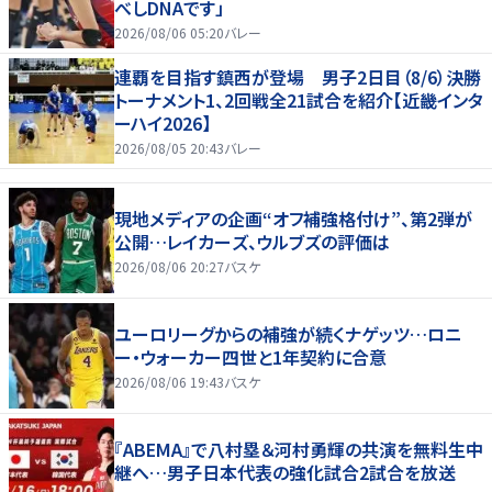
べしDNAです」
2026/08/06 05:20
バレー
連覇を目指す鎮西が登場 男子2日目（8/6）決勝
トーナメント1、2回戦全21試合を紹介【近畿インタ
ーハイ2026】
2026/08/05 20:43
バレー
現地メディアの企画“オフ補強格付け”、第2弾が
公開…レイカーズ、ウルブズの評価は
2026/08/06 20:27
バスケ
ユーロリーグからの補強が続くナゲッツ…ロニ
ー・ウォーカー四世と1年契約に合意
2026/08/06 19:43
バスケ
『ABEMA』で八村塁＆河村勇輝の共演を無料生中
継へ…男子日本代表の強化試合2試合を放送