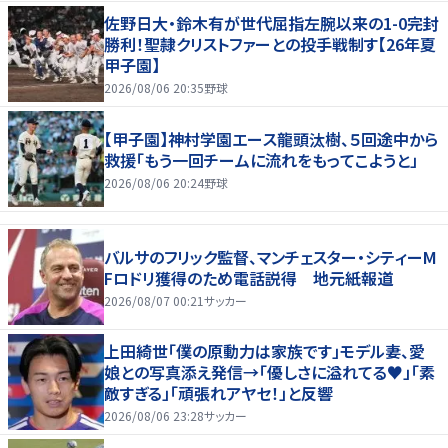
佐野日大・鈴木有が世代屈指左腕以来の1-0完封
勝利！聖隷クリストファーとの投手戦制す【26年夏
甲子園】
2026/08/06 20:35
野球
【甲子園】神村学園エース龍頭汰樹、５回途中から
救援「もう一回チームに流れをもってこようと」
2026/08/06 20:24
野球
バルサのフリック監督、マンチェスター・シティーM
Fロドリ獲得のため電話説得 地元紙報道
2026/08/07 00:21
サッカー
上田綺世「僕の原動力は家族です」モデル妻、愛
娘との写真添え発信→「優しさに溢れてる♥」「素
敵すぎる」「頑張れアヤセ！」と反響
2026/08/06 23:28
サッカー