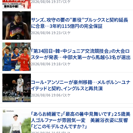
2026/08/06 19:37
バスケ
サンズ、攻守の要の”悪役”ブルックスと契約延長
に合意…3年約115億円の完全保証
2026/08/06 19:23
バスケ
「第34回日・韓・中ジュニア交流競技会」の大会ロ
スターが発表…中部大第一から馬越ら3名が選出
2026/08/06 19:18
バスケ
コール・アンソニーが豪州移籍…メルボルン・ユナ
イテッドと契約、イングルスと再共演
2026/08/06 19:06
バスケ
「あらお綺麗で」「最高の暑中見舞いです」２５歳美
人ゴルファーが雰囲気一変 美麗浴衣姿に反響
「どこのモデルさんですか？」
2026/08/06 21:55
ゴルフ