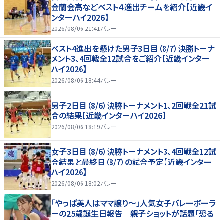
金蘭会高などベスト４進出チームを紹介【近畿イ
ンターハイ2026】
2026/08/06 21:41
バレー
ベスト4進出を懸けた男子3日目（8/7）決勝トーナ
メント3、4回戦全12試合をご紹介【近畿インター
ハイ2026】
2026/08/06 18:44
バレー
男子2日目（8/6）決勝トーナメント1、2回戦全21試
合の結果【近畿インターハイ2026】
2026/08/06 18:19
バレー
女子3日目（8/6）決勝トーナメント3、4回戦全12試
合結果と最終日（8/7）の試合予定【近畿インター
ハイ2026】
2026/08/06 18:02
バレー
「やっぱ美人はママ譲り～」人気女子バレーボーラ
ーの25歳誕生日報告 親子ショットが話題「恐る