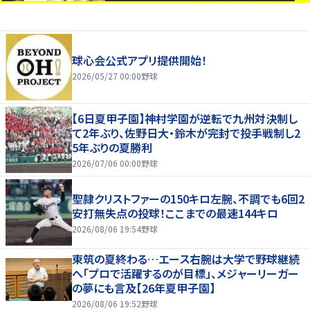
球心会公式アプリ提供開始！
2026/05/27 00:00
野球
【6日夏甲子園】神村学園が逆転で九州対決制し
て2年ぶり、佐野日大・鈴木が完封で投手戦制し2
5年ぶりの夏勝利
2026/07/06 00:00
野球
聖隷クリストファーの150キロ左腕、不調でも6回2
安打無失点の投球！ここまでの最速144キロ
2026/08/06 19:54
野球
東筑の夏終わる…エース右腕は大学で野球継続
へ「プロで活躍するのが目標」、メジャーリーガー
の夢にも言及【26年夏甲子園】
2026/08/06 19:52
野球