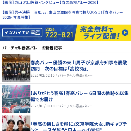
【画像】東山 岩田怜緯インタビュー【春の高校バレー2026】
【画像】男子決勝 清風 vs. 東山の激闘を写真で振り返ろう！【春高バレー
2026・写真特集】
バーチャル春高バレー
の新着記事
春高バレー優勝の東山男子が京都府知事を表敬
訪問 次の目標は「高校3冠」
2026/02/02 15:47
バーチャル春高バレー
【ありがとう春高】春高バレー 6日間の軌跡を総集
編でお届け
2026/01/30 18:09
バーチャル春高バレー
「春高の悔しさを糧に」文京学院大女、新キャプテ
ンとエースが誓う“日本一への覚悟”