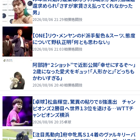
還求められ「さすが家賃さえ払ってくれなかった
男」
2026/08/06 21:29
相撲格闘技
【ONE】リウ・メンヤンのド派手髪色＆スーツ、態度
について野杁正明「何とも思わない」
2026/08/06 21:03
相撲格闘技
阿部詩“２ショット”で近影公開「幸せにするぞ〜」
２歳になった愛犬をギュッ！「人形かと」「どっちも
かわいすぎる」
2026/08/06 20:40
相撲格闘技
【卓球】松島輝空、驚異の粘りで８強進出 チャン
ピオンズ２勝目へ世界１３位を退ける…ＷＴＴチ
ャンピオンズ横浜
2026/08/06 20:35
卓球
【注目馬動向】府中牝馬Ｓ１４着のヴァルキリーバ