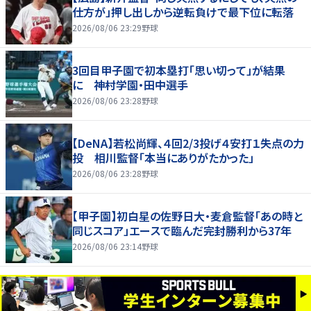
仕方が」押し出しから逆転負けで最下位に転落
2026/08/06 23:29
野球
3回目甲子園で初本塁打「思い切って」が結果
に 神村学園・田中選手
2026/08/06 23:28
野球
【DeNA】若松尚輝、４回2/3投げ４安打１失点の力
投 相川監督「本当にありがたかった」
2026/08/06 23:28
野球
【甲子園】初白星の佐野日大・麦倉監督「あの時と
同じスコア」エースで臨んだ完封勝利から37年
2026/08/06 23:14
野球