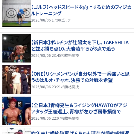
【ゴルフ】ヘッドスピードを向上するためのフィジカ
ルトレーニング
2026/08/06 17:00
ゴルフ
【新日本】ボルチンが辻陽太を下し、TAKESHITA
と並ぶ勝ち点10、大岩陵平らが8点で追う
2026/08/06 23:45
相撲格闘技
【ONE】リウ・メンヤンが自分以外で一番強いと思
うのはルオ・チャオ、決勝での対戦を希望
2026/08/06 23:21
相撲格闘技
【全日本】青柳亮生＆ライジングHAYATOがアジ
アタッグ王座返上、青柳が左ひざ靱帯損傷で
2026/08/06 22:07
相撲格闘技
昨年末に婚約破棄ぱんちゃん璃奈が婚約指輪返