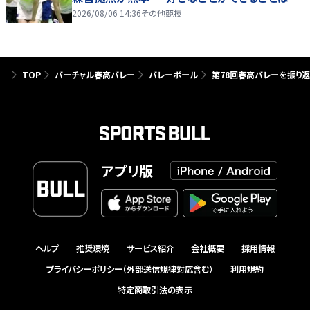
たり前じゃない」
2026/08/06 14:36
その他競技
TOP
バーチャル春高バレー
バレーボール
第78回春高バレーを振り返ろ
アプリ版
ヘルプ
推奨環境
サービス紹介
会社概要
採用情報
プライバシーポリシー（外部送信規律対応含む）
利用規約
特定商取引法の表示