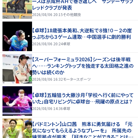
ースは京成杯ＡＨで巻き返しへ サンデーサラブ
レッドクラブが発表
2026/08/06 20:15
その他競技
【卓球】18歳張本美和、大逆転で８強！０－２の崖
っぷちから３ゲーム連取…中国選手に劇的勝利
2026/08/06 20:24
卓球
【スーパーフォーミュラ2026】シーズンは後半戦
へ……ランキングトップを独走する太田格之進の
勢いは続くのか
2026/08/06 16:32
モータースポーツ
【卓球】五輪狙う大藤沙月「学校へ行く前にやって
いた」自宅リビングに卓球台…飛躍の原点とは？
2026/08/06 14:36
卓球
【バドミントン】山口茜 熊本に勇気届ける 「元
気になってもらえるようなプレーを」 所属先の
練習拠点が熊本 「好きなことができることは当