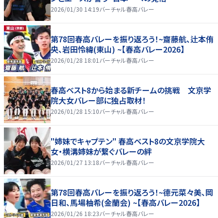
2026/01/30 14:19
バーチャル春高バレー
第78回春高バレーを振り返ろう！~齋藤航、辻本侑
央、岩田怜緯(東山) ~【春高バレー2026】
2026/01/28 18:01
バーチャル春高バレー
春高ベスト8から始まる新チームの挑戦 文京学
院大女バレー部に独占取材！
2026/01/28 15:10
バーチャル春高バレー
"姉妹でキャプテン" 春高ベスト8の文京学院大
女・横溝姉妹が繋ぐバレーの絆
2026/01/27 13:18
バーチャル春高バレー
第78回春高バレーを振り返ろう！~德元菜々美、岡
日和、馬場柚希(金蘭会) ~【春高バレー2026】
2026/01/26 18:23
バーチャル春高バレー