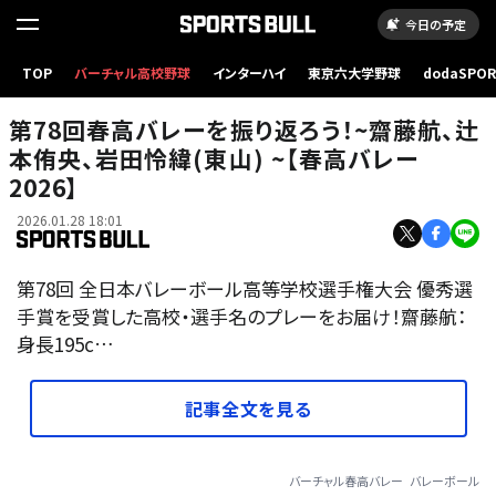
今日の予定
TOP
バーチャル高校野球
インターハイ
東京六大学野球
dodaSPO
（新しいタブ
第78回春高バレーを振り返ろう！~齋藤航、辻
本侑央、岩田怜緯(東山) ~【春高バレー
2026】
2026.01.28 18:01
第78回 全日本バレーボール高等学校選手権大会 優秀選
手賞を受賞した高校・選手名のプレーをお届け！齋藤航：
身長195c…
記事全文を見る
バーチャル春高バレー
バレーボール