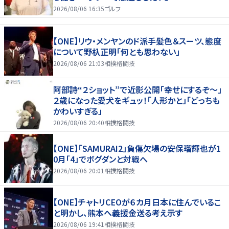
2026/08/06 16:35
ゴルフ
【ONE】リウ・メンヤンのド派手髪色＆スーツ、態度
について野杁正明「何とも思わない」
2026/08/06 21:03
相撲格闘技
阿部詩“２ショット”で近影公開「幸せにするぞ〜」
２歳になった愛犬をギュッ！「人形かと」「どっちも
かわいすぎる」
2026/08/06 20:40
相撲格闘技
【ONE】「SAMURAI2」負傷欠場の安保瑠輝也が1
0月「4」でボグダンと対戦へ
2026/08/06 20:01
相撲格闘技
【ONE】チャトリCEOが６カ月日本に住んでいるこ
と明かし、熊本へ義援金送る考え示す
2026/08/06 19:41
相撲格闘技