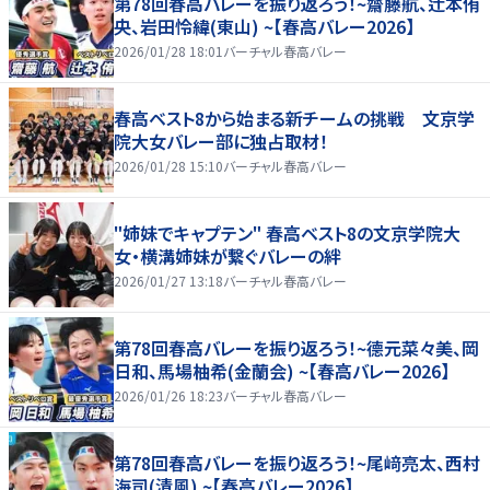
第78回春高バレーを振り返ろう！~齋藤航、辻本侑
央、岩田怜緯(東山) ~【春高バレー2026】
2026/01/28 18:01
バーチャル春高バレー
春高ベスト8から始まる新チームの挑戦 文京学
院大女バレー部に独占取材！
2026/01/28 15:10
バーチャル春高バレー
"姉妹でキャプテン" 春高ベスト8の文京学院大
女・横溝姉妹が繋ぐバレーの絆
2026/01/27 13:18
バーチャル春高バレー
第78回春高バレーを振り返ろう！~德元菜々美、岡
日和、馬場柚希(金蘭会) ~【春高バレー2026】
2026/01/26 18:23
バーチャル春高バレー
第78回春高バレーを振り返ろう！~尾﨑亮太、西村
海司(清風) ~【春高バレー2026】