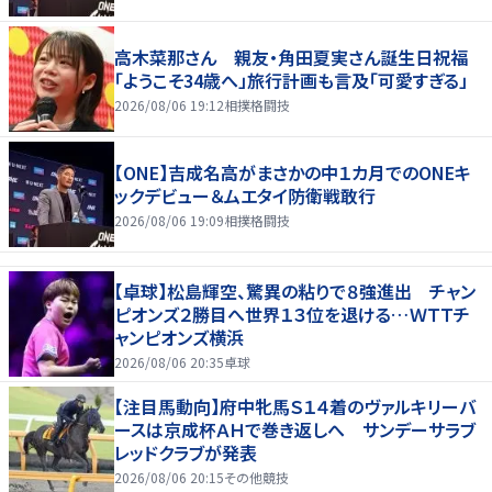
高木菜那さん 親友・角田夏実さん誕生日祝福
「ようこそ34歳へ」旅行計画も言及「可愛すぎる」
2026/08/06 19:12
相撲格闘技
【ONE】吉成名高がまさかの中１カ月でのONEキ
ックデビュー＆ムエタイ防衛戦敢行
2026/08/06 19:09
相撲格闘技
【卓球】松島輝空、驚異の粘りで８強進出 チャン
ピオンズ２勝目へ世界１３位を退ける…ＷＴＴチ
ャンピオンズ横浜
2026/08/06 20:35
卓球
【注目馬動向】府中牝馬Ｓ１４着のヴァルキリーバ
ースは京成杯ＡＨで巻き返しへ サンデーサラブ
レッドクラブが発表
2026/08/06 20:15
その他競技