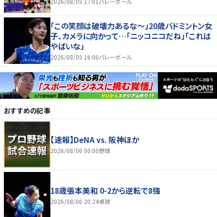
2026/08/05 17:01
バレーボール
「この笑顔は破壊力あるな〜」20歳バドミントン女
子、カメラに向かって…「ニッコニコだね」「これは
やばいな」
2026/08/05 16:00
バレーボール
おすすめの記事
【速報】DeNA vs. 阪神ほか
2026/08/06 00:00
野球
18歳張本美和 0-2から逆転で8強
2026/08/06 20:24
卓球