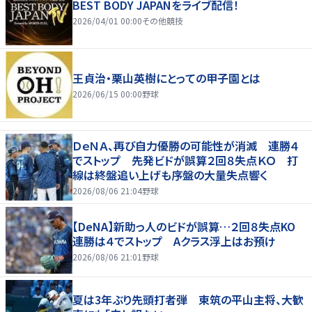
BEST BODY JAPANをライブ配信！
2026/04/01 00:00
その他競技
王貞治・栗山英樹にとっての甲子園とは
2026/06/15 00:00
野球
ＤｅＮＡ、再び自力優勝の可能性が消滅 連勝４
でストップ 先発ビドが誤算２回８失点ＫＯ 打
線は終盤追い上げも序盤の大量失点響く
2026/08/06 21:04
野球
【DeNA】新助っ人のビドが誤算…２回８失点KO
連勝は４でストップ Aクラス浮上はお預け
2026/08/06 21:01
野球
夏は3年ぶり先頭打者弾 東筑の平山主将、大歓