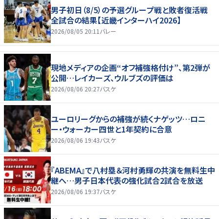
男子初日（8/5）の予選グループ戦と敗者復活戦
全試合の結果【近畿インターハイ2026】
2026/08/05 20:11
バレー
現地メディアの企画“オフ補強格付け”、第2弾が
公開…レイカーズ、ウルブズの評価は
2026/08/06 20:27
バスケ
ユーロリーグからの補強が続くナゲッツ…ロニ
ー・ウォーカー四世と1年契約に合意
2026/08/06 19:43
バスケ
『ABEMA』で八村塁＆河村勇輝の共演を無料生中
継へ…男子日本代表の強化試合2試合を放送
2026/08/06 19:37
バスケ