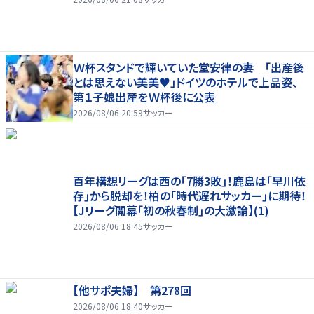
Ｗ杯スタンドで輝いていた堂安律の妻 「出産後
とは思えない美美♥」ドイツのホテルで上品姿、
第１子娘出産をＷ杯後に公表
2026/08/06 20:59
サッカー
百年構想リーグは西の｢7勝3敗｣！鹿島は｢早川依
存｣から脱却を！柏の｢時代遅れサッカー｣に期待！
【Jリーグ開幕｢初の秋春制｣の大激論】(1)
2026/08/06 18:45
サッカー
【他サポ夫婦】 第278回
2026/08/06 18:40
サッカー