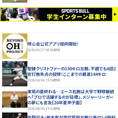
球心会公式アプリ提供開始！
2026/05/27 00:00
野球
聖隷クリストファーの150キロ左腕、不調でも6回2
安打無失点の投球！ここまでの最速144キロ
2026/08/06 19:54
野球
東筑の夏終わる…エース右腕は大学で野球継続
へ「プロで活躍するのが目標」、メジャーリーガー
の夢にも言及【26年夏甲子園】
2026/08/06 19:52
野球
佐野日大・鈴木有が世代屈指左腕以来の1-0完封