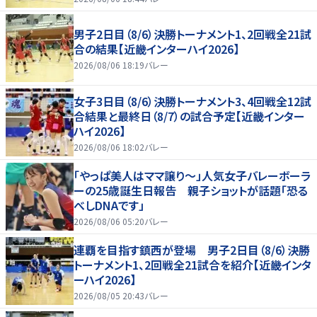
男子2日目（8/6）決勝トーナメント1、2回戦全21試
合の結果【近畿インターハイ2026】
2026/08/06 18:19
バレー
女子3日目（8/6）決勝トーナメント3、4回戦全12試
合結果と最終日（8/7）の試合予定【近畿インター
ハイ2026】
2026/08/06 18:02
バレー
「やっぱ美人はママ譲り～」人気女子バレーボーラ
ーの25歳誕生日報告 親子ショットが話題「恐る
べしDNAです」
2026/08/06 05:20
バレー
連覇を目指す鎮西が登場 男子2日目（8/6）決勝
トーナメント1、2回戦全21試合を紹介【近畿インタ
ーハイ2026】
2026/08/05 20:43
バレー