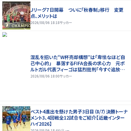
Ｊリーグ７日開幕 ついに「秋春制」移行 変更
点、メリットは
2026/08/06 18:18
サッカー
混乱を招いた“W杯売却構想”は「卑怯なほど自
己中心的」 暴落するFIFA会長の求心力 元ポ
ルトガル代表フィーゴは猛烈批判「今すぐ追放す
べきだ」
2026/08/06 18:00
サッカー
ベスト4進出を懸けた男子3日目（8/7）決勝トーナ
メント3、4回戦全12試合をご紹介【近畿インター
ハイ2026】
2026/08/06 18:44
バレー