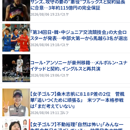
サンズ、攻守の要の”悪役”ブルックスと契約延長
に合意…3年約115億円の完全保証
2026/08/06 19:23
バスケ
「第34回日・韓・中ジュニア交流競技会」の大会ロ
スターが発表…中部大第一から馬越ら3名が選出
2026/08/06 19:18
バスケ
コール・アンソニーが豪州移籍…メルボルン・ユナ
イテッドと契約、イングルスと再共演
2026/08/06 19:06
バスケ
【女子ゴルフ】桑木志帆に８１８Ｐ差の２位 菅楓
華「追いつくために頑張る」 米ツアー本格参戦
は「まだ考えていない」
2026/08/06 19:11
ゴルフ
【女子ゴルフ】不動裕理「自然は怖い」「みんな一