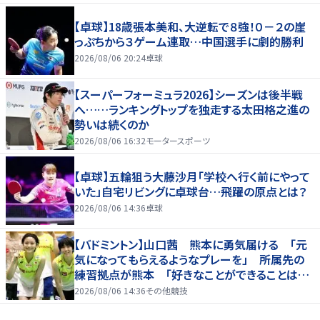
【卓球】18歳張本美和、大逆転で８強！０－２の崖
っぷちから３ゲーム連取…中国選手に劇的勝利
2026/08/06 20:24
卓球
【スーパーフォーミュラ2026】シーズンは後半戦
へ……ランキングトップを独走する太田格之進の
勢いは続くのか
2026/08/06 16:32
モータースポーツ
【卓球】五輪狙う大藤沙月「学校へ行く前にやって
いた」自宅リビングに卓球台…飛躍の原点とは？
2026/08/06 14:36
卓球
【バドミントン】山口茜 熊本に勇気届ける 「元
気になってもらえるようなプレーを」 所属先の
練習拠点が熊本 「好きなことができることは当
たり前じゃない」
2026/08/06 14:36
その他競技