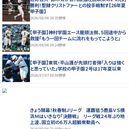
勝利！聖隷クリストファーとの投手戦制す【26年夏
甲子園】
2026/08/06 20:35
野球
【甲子園】神村学園エース龍頭汰樹、５回途中から
救援「もう一回チームに流れをもってこようと」
2026/08/06 20:24
野球
【甲子園】東筑・平山護が先頭打者弾「入りは強く
と思っていた」学校の甲子園２号は17年夏以来
2026/07/07 00:00
野球
きょう開幕！秋春制Ｊリーグ 連覇狙う鹿島ＶＳ横
浜Ｍはいきなり「決勝戦」 リーグ戦２４年ぶり地
上波、国立初の６万人超観衆動員へ
2026/08/06 21:08
サッカー