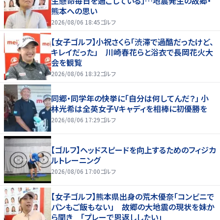
生懸命毎日を過ごしている」…地震発生の故郷・
熊本への思い
2026/08/06 18:45
ゴルフ
【女子ゴルフ】小祝さくら「渋滞で過酷だったけど、
キレイだった」 川崎春花らと浴衣で長岡花火大
会を観覧
2026/08/06 18:32
ゴルフ
同郷・同学年の快挙に「自分は何してんだ？」 小
林光希は全英女子Vキャディを相棒に初優勝を
2026/08/06 17:29
ゴルフ
【ゴルフ】ヘッドスピードを向上するためのフィジカ
ルトレーニング
2026/08/06 17:00
ゴルフ
【女子ゴルフ】熊本県出身の荒木優奈「コンビニで
パンもご飯もない」 故郷の大地震の現状を妹か
ら聞き 「プレーで恩返ししたい」