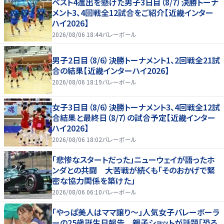
ベスト4進出を懸けた男子3日目（8/7）決勝トーナ
メント3、4回戦全12試合をご紹介【近畿インター
ハイ2026】
2026/08/06 18:44
バレーボール
男子2日目（8/6）決勝トーナメント1、2回戦全21試
合の結果【近畿インターハイ2026】
2026/08/06 18:19
バレーボール
女子3日目（8/6）決勝トーナメント3、4回戦全12試
合結果と最終日（8/7）の試合予定【近畿インター
ハイ2026】
2026/08/06 18:02
バレーボール
「悲惨なスタートだった」ニューウェイが語ったホ
ンダとの共闘 大苦戦が続くも「そのおかげで緊
密な協力関係を築けた」
2026/08/06 06:10
バレーボール
「やっぱ美人はママ譲り～」人気女子バレーボーラ
ーの25歳誕生日報告 親子ショットが話題「恐る