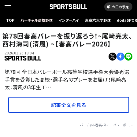
今日の予定
TOP
バーチャル高校野球
インターハイ
東京六大学野球
dodaSPO
（新しいタブ
第78回春高バレーを振り返ろう！~尾﨑亮太、
西村海司(清風) ~【春高バレー2026】
2026.01.26 18:04
第78回 全日本バレーボール高等学校選手権大会優秀選
手賞を受賞した高校・選手名のプレーをお届け！尾﨑亮
太：清風の3年生エ…
記事全文を見る
バーチャル春高バレー
バレーボール