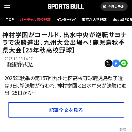
今日の予定
TOP
バーチャル高校野球
インターハイ
東京六大学野球
dodaSPO
写真はイメージ
（新しいタブ
神村学園がコールド、出水中央が逆転サヨナ
ラで決勝進出、九州大会出場へ！鹿児島秋季
県大会【25年秋高校野球】
2025.10.09 14:07
2025年秋季の第157回九州地区高校野球鹿児島県予選
は9日、準決勝が行われ、神村学園と出水中央が決勝に進
出。25日から…
記事全文を見る
野球