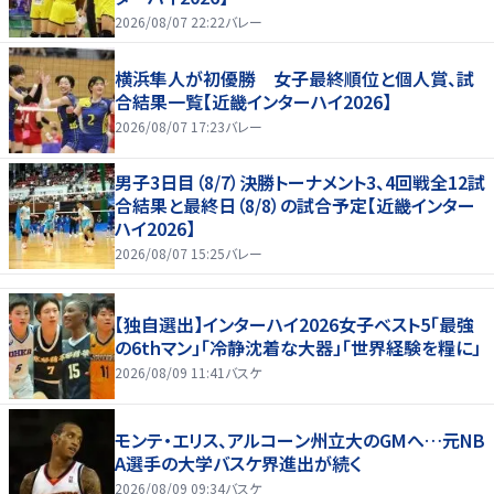
2026/08/07 22:22
バレー
横浜隼人が初優勝 女子最終順位と個人賞、試
合結果一覧【近畿インターハイ2026】
2026/08/07 17:23
バレー
男子3日目（8/7）決勝トーナメント3、4回戦全12試
合結果と最終日（8/8）の試合予定【近畿インター
ハイ2026】
2026/08/07 15:25
バレー
【独自選出】インターハイ2026女子ベスト5「最強
の6thマン」「冷静沈着な大器」「世界経験を糧に」
2026/08/09 11:41
バスケ
モンテ・エリス、アルコーン州立大のGMへ…元NB
A選手の大学バスケ界進出が続く
2026/08/09 09:34
バスケ