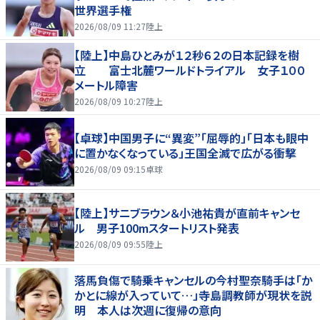
世界選手権
2026/08/09 11:27
陸上
【陸上】中島ひとみが１２秒６２の日本記録を樹
立 富士北麓ワールドトライアル 女子１００
メートル障害
2026/08/09 10:27
陸上
【卓球】中国男子に“異変”「屈辱的」「日本も眼中
に置かなくなっている」王国全滅で広がる衝撃
2026/08/09 09:15
卓球
【陸上】サニブラウン＆小池祐貴が直前キャンセ
ル 男子100mスタートリスト発表
2026/08/09 09:55
陸上
落馬負傷で騎乗キャンセルの今村聖奈騎手は「か
かとに線が入っていて…」寺島調教師が現状を説
明 本人は次週に復帰の意向