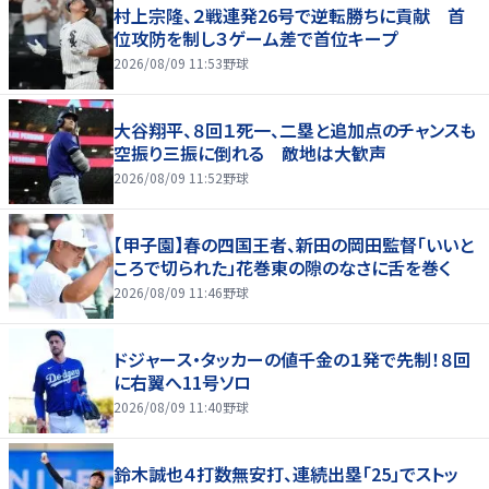
村上宗隆、２戦連発26号で逆転勝ちに貢献 首
位攻防を制し３ゲーム差で首位キープ
2026/08/09 11:53
野球
大谷翔平、８回１死一、二塁と追加点のチャンスも
空振り三振に倒れる 敵地は大歓声
2026/08/09 11:52
野球
【甲子園】春の四国王者、新田の岡田監督「いいと
ころで切られた」花巻東の隙のなさに舌を巻く
2026/08/09 11:46
野球
ドジャース・タッカーの値千金の１発で先制！８回
に右翼へ11号ソロ
2026/08/09 11:40
野球
鈴木誠也４打数無安打、連続出塁「25」でストッ