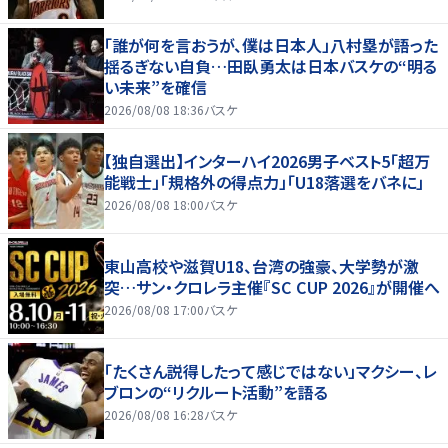
「誰が何を言おうが、僕は日本人」八村塁が語った
揺るぎない自負…田臥勇太は日本バスケの“明る
い未来”を確信
2026/08/08 18:36
バスケ
【独自選出】インターハイ2026男子ベスト5「超万
能戦士」「規格外の得点力」「U18落選をバネに」
2026/08/08 18:00
バスケ
東山高校や滋賀U18、台湾の強豪、大学勢が激
突…サン・クロレラ主催『SC CUP 2026』が開催へ
2026/08/08 17:00
バスケ
「たくさん説得したって感じではない」マクシー、レ
ブロンの“リクルート活動”を語る
2026/08/08 16:28
バスケ