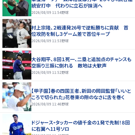
続安打中 代わりに立石が抹消へ
2026/08/09 11:54
野球
村上宗隆、２戦連発26号で逆転勝ちに貢献 首
位攻防を制し３ゲーム差で首位キープ
2026/08/09 11:53
野球
大谷翔平、８回１死一、二塁と追加点のチャンスも
空振り三振に倒れる 敵地は大歓声
2026/08/09 11:52
野球
【甲子園】春の四国王者、新田の岡田監督「いいと
ころで切られた」花巻東の隙のなさに舌を巻く
2026/08/09 11:46
野球
ドジャース・タッカーの値千金の１発で先制！８回
に右翼へ11号ソロ