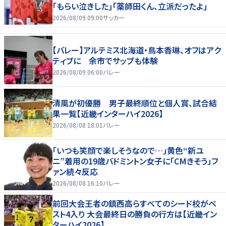
｢もらい泣きした｣｢薬師田くん、立派だったよ｣
2026/08/09 09:00
サッカー
【バレー】アルテミス北海道・鳥本香琳、オフはアク
ティブに 余市でサップも体験
2026/08/09 06:00
バレー
清風が初優勝 男子最終順位と個人賞、試合結
果一覧【近畿インターハイ2026】
2026/08/08 18:01
バレー
「いつも笑顔で楽しそうなので…」黄色“新ユ
ニ”着用の19歳バドミントン女子に「CMきそう」フ
ァン続々反応
2026/08/08 16:10
バレー
前回大会王者の鎮西高らすべてのシード校がベ
スト4入り 大会最終日の勝負の行方は【近畿イン
ターハイ2026】