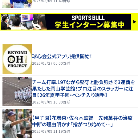
2026/08/09 11:40
野球
球心会公式アプリ提供開始！
2026/05/27 00:00
野球
チーム打率.197ながら堅守と勝負強さで3連覇を
果たした岡山学芸館！プロ注目のスラッガーに注
目【26年夏甲子園・ベンチ入り選手】
2026/08/09 10:30
野球
【甲子園】花巻東・佐々木監督 先発萬谷の治療
中断の理由明かす「指がつり始めて…」
2026/08/09 11:19
野球