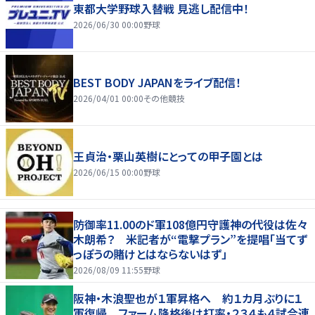
東都大学野球入替戦 見逃し配信中！
2026/06/30 00:00
野球
BEST BODY JAPANをライブ配信！
2026/04/01 00:00
その他競技
王貞治・栗山英樹にとっての甲子園とは
2026/06/15 00:00
野球
防御率11.00のド軍108億円守護神の代役は佐々
木朗希？ 米記者が“電撃プラン”を提唱「当てず
っぽうの賭けとはならないはず」
2026/08/09 11:55
野球
阪神・木浪聖也が１軍昇格へ 約１カ月ぶりに１
軍復帰 ファーム降格後は打率・２３４も４試合連