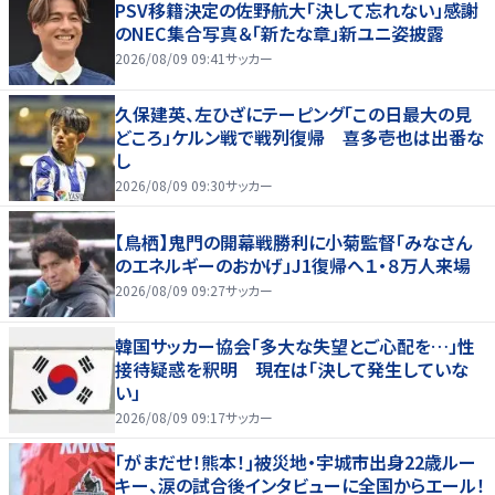
PSV移籍決定の佐野航大「決して忘れない」感謝
のNEC集合写真＆「新たな章」新ユニ姿披露
2026/08/09 09:41
サッカー
久保建英、左ひざにテーピング「この日最大の見
どころ」ケルン戦で戦列復帰 喜多壱也は出番な
し
2026/08/09 09:30
サッカー
【鳥栖】鬼門の開幕戦勝利に小菊監督「みなさん
のエネルギーのおかげ」J1復帰へ１・８万人来場
2026/08/09 09:27
サッカー
韓国サッカー協会「多大な失望とご心配を…」性
接待疑惑を釈明 現在は「決して発生していな
い」
2026/08/09 09:17
サッカー
｢がまだせ！熊本！｣被災地・宇城市出身22歳ルー
キー、涙の試合後インタビューに全国からエール！