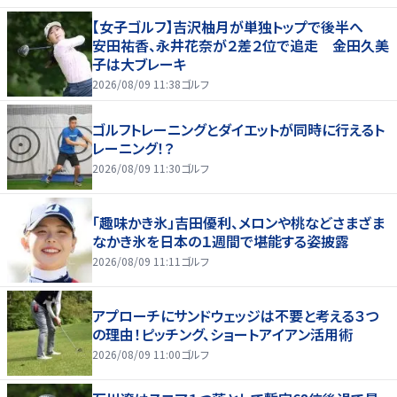
【女子ゴルフ】吉沢柚月が単独トップで後半へ
安田祐香、永井花奈が２差２位で追走 金田久美
子は大ブレーキ
2026/08/09 11:38
ゴルフ
ゴルフトレーニングとダイエットが同時に行えるト
レーニング！？
2026/08/09 11:30
ゴルフ
「趣味かき氷」吉田優利、メロンや桃などさまざま
なかき氷を日本の１週間で堪能する姿披露
2026/08/09 11:11
ゴルフ
アプローチにサンドウェッジは不要と考える３つ
の理由！ピッチング、ショートアイアン活用術
2026/08/09 11:00
ゴルフ