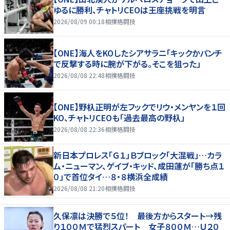
ゆるに勝利、チャトリCEOは王座挑戦を明言
2026/08/09 00:18
相撲格闘技
【ONE】海人をKOしたシアサラニ「キックかパンチ
で反撃する時に腕が下がる。そこを狙った」
2026/08/08 22:48
相撲格闘技
【ONE】野杁正明が左フックでリウ・メンヤンを１回
KO、チャトリCEOも「過去最高の野杁」
2026/08/08 22:36
相撲格闘技
新日本プロレス「Ｇ１」Ｂブロック「大混戦」…カラ
ム・ニューマン、ゲイブ・キッド、成田蓮が「勝ち点１
０」で首位タイ…８・８横浜全成績
2026/08/08 21:20
相撲格闘技
久保凛は決勝で５位！ 最後方からスタート→残
り１００Ｍで猛烈スパート 女子８００Ｍ…Ｕ２０