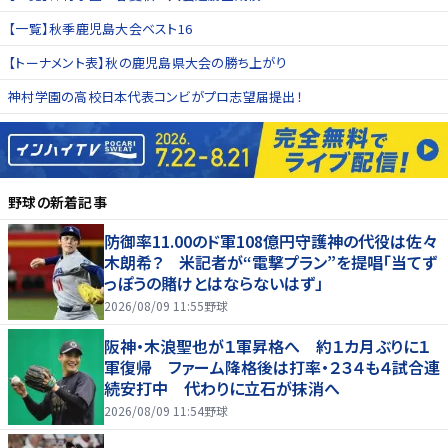
【一覧】秋季鹿児島大会ベスト16
【トーナメント表】秋の鹿児島県大会の勝ち上がり
神村学園の高校日本代表コンビがプロ志望届提出！
野球
の新着記事
防御率11.00のド軍108億円守護神の代役は佐々
木朗希？ 米記者が“電撃プラン”を提唱「当てず
っぽうの賭けとはならないはず」
2026/08/09 11:55
野球
阪神・木浪聖也が１軍昇格へ 約１カ月ぶりに１
軍復帰 ファーム降格後は打率・２３４も４試合連
続安打中 代わりに立石が抹消へ
2026/08/09 11:54
野球