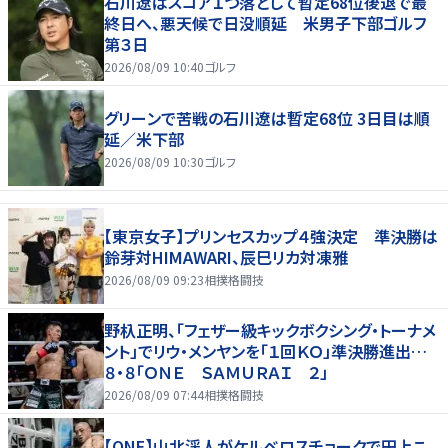
石川遼はスコア１つ落として暫定68位後退で最
終日へ、悪天候で日没順延 米男子下部ゴルフ
第３日
2026/08/09 10:40
ゴルフ
グリーンで苦戦の石川遼は暫定68位 3日目は順
延／米下部
2026/08/09 10:30
ゴルフ
【東京女子】プリンセスカップ４強決定 準決勝は
鈴芽対HIMAWARI、辰巳リカ対凍雅
2026/08/09 09:23
相撲格闘技
野杁正明、「フェザー級キックボクシング・トーナメ
ント」でリウ・メンヤンを「１回ＫＯ」準決勝進出…
８・８「ＯＮＥ ＳＡＭＵＲＡＩ ２」
2026/08/09 07:44
相撲格闘技
【ONE】山北渓人がケルベロスチョークで田上こ