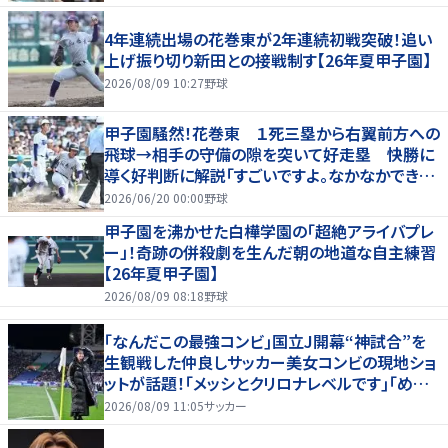
4年連続出場の花巻東が2年連続初戦突破！追い
上げ振り切り新田との接戦制す【26年夏甲子園】
2026/08/09 10:27
野球
甲子園騒然！花巻東 １死三塁から右翼前方への
飛球→相手の守備の隙を突いて好走塁 快勝に
導く好判断に解説「すごいですよ。なかなかできな
いプレー」
2026/06/20 00:00
野球
甲子園を沸かせた白樺学園の「超絶アライバプレ
ー」！奇跡の併殺劇を生んだ朝の地道な自主練習
【26年夏甲子園】
2026/08/09 08:18
野球
｢なんだこの最強コンビ｣国立J開幕“神試合”を
生観戦した仲良しサッカー美女コンビの現地ショ
ットが話題！｢メッシとクリロナレベルです｣｢めちゃ
くちゃ可愛い｣
2026/08/09 11:05
サッカー