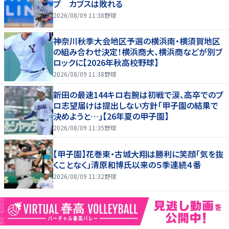
プ カブスは敗れる
2026/08/09 11:38
野球
神奈川秋季大会地区予選の横浜南・横須賀地区
の組み合わせ決定！横浜商大、横浜商などが別ブ
ロックに【2026年秋高校野球】
2026/08/09 11:38
野球
新田の最速144キロ右腕は初戦で涙、高卒でのプ
ロ志望届けは提出しない方針｢甲子園の結果で
決めようと…｣【26年夏の甲子園】
2026/08/09 11:35
野球
【甲子園】花巻東・古城大翔は勝利に笑顔「気を抜
くことなく」清原和博氏以来の５季連続４番
2026/08/09 11:32
野球