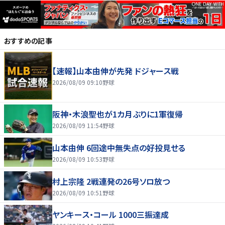
おすすめの記事
【速報】山本由伸が先発 ドジャース戦
2026/08/09 09:10
野球
阪神・木浪聖也が1カ月ぶりに1軍復帰
2026/08/09 11:54
野球
山本由伸 6回途中無失点の好投見せる
2026/08/09 10:53
野球
村上宗隆 2戦連発の26号ソロ放つ
2026/08/09 10:51
野球
ヤンキース・コール 1000三振達成