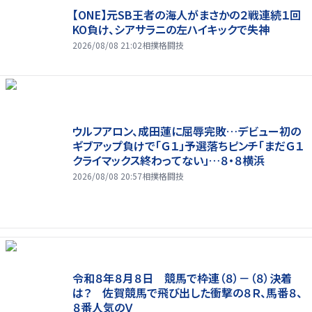
【ONE】元SB王者の海人がまさかの２戦連続１回
KO負け、シアサラニの左ハイキックで失神
2026/08/08 21:02
相撲格闘技
ウルフアロン、成田蓮に屈辱完敗…デビュー初の
ギブアップ負けで「Ｇ１」予選落ちピンチ「まだＧ１
クライマックス終わってない」…８・８横浜
2026/08/08 20:57
相撲格闘技
令和８年８月８日 競馬で枠連（８）－（８）決着
は？ 佐賀競馬で飛び出した衝撃の８Ｒ、馬番８、
８番人気のＶ