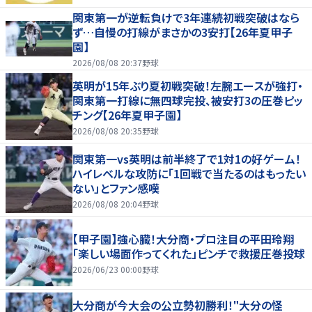
関東第一が逆転負けで3年連続初戦突破はなら
ず…自慢の打線がまさかの3安打【26年夏甲子
園】
2026/08/08 20:37
野球
英明が15年ぶり夏初戦突破！左腕エースが強打・
関東第一打線に無四球完投、被安打3の圧巻ピッ
チング【26年夏甲子園】
2026/08/08 20:35
野球
関東第一vs英明は前半終了で1対1の好ゲーム！
ハイレベルな攻防に「1回戦で当たるのはもったい
ない」とファン感嘆
2026/08/08 20:04
野球
【甲子園】強心臓！大分商・プロ注目の平田玲翔
「楽しい場面作ってくれた」ピンチで救援圧巻投球
2026/06/23 00:00
野球
大分商が今大会の公立勢初勝利！"大分の怪