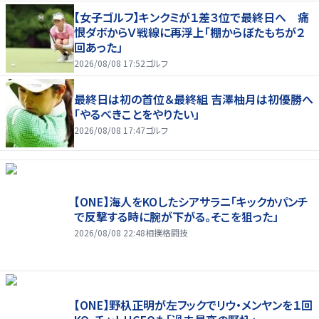
【女子ゴルフ】キンクミが１差３位で最終日へ 痛
恨ダボからＶ戦線に再浮上「棚からぼたもちが２
回あった」
2026/08/08 17:52
ゴルフ
最終日は初の首位＆最終組 吉澤柚月は初優勝へ
「やるべきことをやりたい」
2026/08/08 17:47
ゴルフ
【ONE】海人をKOしたシアサラニ「キックかパンチ
で反撃する時に腕が下がる。そこを狙った」
2026/08/08 22:48
相撲格闘技
【ONE】野杁正明が左フックでリウ・メンヤンを１回