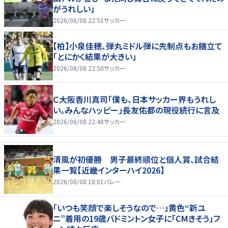
がうれしい」
2026/08/08 22:51
サッカー
【柏】小泉佳穂、弾丸ミドル弾に先制点もお膳立て
「とにかく結果が大きい」
2026/08/08 22:50
サッカー
Ｃ大阪香川真司「僕も、日本サッカー界もうれし
い。みんなハッピー」長友佑都の現役続行に言及
2026/08/08 22:48
サッカー
清風が初優勝 男子最終順位と個人賞、試合結
果一覧【近畿インターハイ2026】
2026/08/08 18:01
バレー
「いつも笑顔で楽しそうなので…」黄色“新ユ
ニ”着用の19歳バドミントン女子に「CMきそう」フ