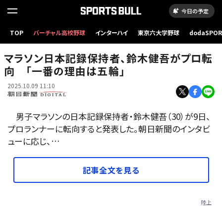
今日の予定
TOP
バーチャル高校野球
インターハイ
東京六大学野球
dodaSPO
プロ転向に際し、取材に応じる鈴木健吾=2025年10月、東京都内
（新しいタブ
マラソン日本記録保持者、鈴木健吾がプロ転
向 「一番の理由は五輪」
2025.10.09 11:10
男子マラソンの日本記録保持者・鈴木健吾（30）が9日、
プロランナーに転向すると発表した。朝日新聞のインタビ
ューに応じ、…
記事全文を見る
陸上