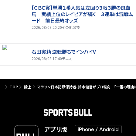
【ＣＢＣ賞】単勝１番人気は左回り３戦３勝の良血
馬 実績上位のレイピアが続く ３連単は混戦ム
ード 前日最終オッズ
2026/08/08 20:20
その他競技
石田実莉 逆転勝ちでインハイV
2026/08/08 17:40
テニス
TOP
陸上
マラソン日本記録保持者、鈴木健吾がプロ転向 「一番の理由
アプリ版