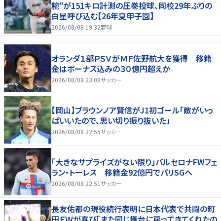
腕"が151キロ計測の圧巻投球、同校29年ぶりの
白星呼び込む【26年夏甲子園】
2026/08/08 19:32
野球
オランダ１部ＰＳＶがＭＦ佐野航大を獲得 移籍
金はボーナス込みの３０億円超えか
2026/08/08 23:08
サッカー
【岡山】ブラウンノア賢信がJ1初ゴール「敵がいっ
ぱいいたので、思い切り振り抜いた」
2026/08/08 22:55
サッカー
「大きなサプライズがない限り」バルセロナFWフェ
ラン・トーレス 移籍金92億円でパリSGへ
2026/08/08 22:51
サッカー
長友佑都の現役続行表明に日本代表で共闘の町
田ＦＷが喜び「また同じ舞台に戻ってきてくれたの