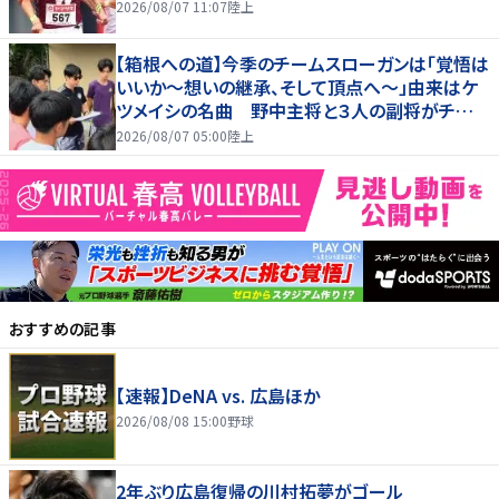
2026/08/07 11:07
陸上
【箱根への道】今季のチームスローガンは「覚悟は
いいか～想いの継承、そして頂点へ～」由来はケ
ツメイシの名曲 野中主将と３人の副将がチーム
を引っ張る…夏合宿特集第１弾、国学院大
2026/08/07 05:00
陸上
おすすめの記事
【速報】DeNA vs. 広島ほか
2026/08/08 15:00
野球
2年ぶり広島復帰の川村拓夢がゴール