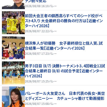
ァン続々反応
2026/08/08 16:10
バレー
前回大会王者の鎮西高らすべてのシード校がベ
スト4入り 大会最終日の勝負の行方は【近畿イン
ターハイ2026】
2026/08/07 22:22
バレー
横浜隼人が初優勝 女子最終順位と個人賞、試
合結果一覧【近畿インターハイ2026】
2026/08/07 17:23
バレー
男子3日目（8/7）決勝トーナメント3、4回戦全12試
合結果と最終日（8/8）の試合予定【近畿インター
ハイ2026】
2026/08/07 15:25
バレー
バレーボール大友愛さん 日本代表の長女・美空
とディズニーシー カチューシャ着けて動画撮影
2026/08/07 15:08
バレー