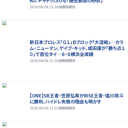
KO、チャトリCEOも「過去最高の野杁」
2026/08/08 22:36
相撲格闘技
新日本プロレス「Ｇ１」Ｂブロック「大混戦」…カラ
ム・ニューマン、ゲイブ・キッド、成田蓮が「勝ち点１
０」で首位タイ…８・８横浜全成績
2026/08/08 21:20
相撲格闘技
【ONE】SB王者・笠原弘希がRISE王者・塩川琉斗
に勝利、ハイドレ失敗の理由も明かす
2026/08/08 21:03
相撲格闘技