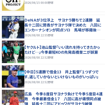
2026/06/15 00:00
野球
ＤｅＮＡが３位浮上 サヨナラ勝ちで２連勝 延
長十二回に筒香がサヨナラ弾で決めた 八回に
エンカーナシオンが同点ソロ 馬場が移籍後初
勝利
2026/08/08 22:55
野球
【ヤクルト】池山監督「いい流れを持ってきたかっ
たけど…」今季最短KOの先発高橋奎二が誤算
2026/08/08 22:52
野球
【中日】５連勝で借金13 井上監督「１つずつで
す、返していかないといけないものがいっぱい」
2026/08/08 22:52
野球
広島 今季８度目サヨナラ負けで今季５度目４連
敗 今季最悪借金１７ 八回に高が痛恨同点被
弾 延長十二回にアドゥワがサヨナラ被弾