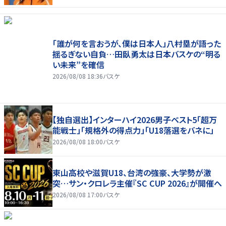
「誰が何を言おうが、僕は日本人」八村塁が語った
揺るぎない自負…田臥勇太は日本バスケの“明る
い未来”を確信
2026/08/08 18:36
バスケ
【独自選出】インターハイ2026男子ベスト5「超万
能戦士」「規格外の得点力」「U18落選をバネに」
2026/08/08 18:00
バスケ
東山高校や滋賀U18、台湾の強豪、大学勢が激
突…サン・クロレラ主催『SC CUP 2026』が開催へ
2026/08/08 17:00
バスケ