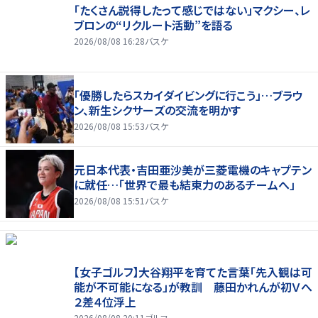
「たくさん説得したって感じではない」マクシー、レ
ブロンの“リクルート活動”を語る
2026/08/08 16:28
バスケ
「優勝したらスカイダイビングに行こう」…ブラウ
ン、新生シクサーズの交流を明かす
2026/08/08 15:53
バスケ
元日本代表・吉田亜沙美が三菱電機のキャプテン
に就任…「世界で最も結束力のあるチームへ」
2026/08/08 15:51
バスケ
【女子ゴルフ】大谷翔平を育てた言葉「先入観は可
能が不可能になる」が教訓 藤田かれんが初Ｖへ
２差４位浮上
2026/08/08 20:11
ゴルフ