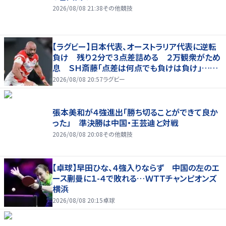
2026/08/08 21:38
その他競技
【ラグビー】日本代表、オーストラリア代表に逆転
負け 残り２分で３点差詰める ２万観衆がため
息 ＳＨ斎藤「点差は何点でも負けは負け」…前
半にＳＯ伊藤龍が先制トライ、３２ー３５で惜敗
2026/08/08 20:57
ラグビー
張本美和が４強進出「勝ち切ることができて良か
った」 準決勝は中国・王芸迪と対戦
2026/08/08 20:08
その他競技
【卓球】早田ひな、４強入りならず 中国の左のエ
ース蒯曼に１-４で敗れる…ＷＴＴチャンピオンズ
横浜
2026/08/08 20:15
卓球