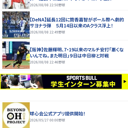
2026/08/08 22:50
野球
【DeNA】延長12回に筒香嘉智がポール際へ劇的
サヨナラ弾 ５月14日以来のAクラス浮上！
2026/08/08 22:49
野球
【阪神】佐藤輝明、7・19以来のマルチ安打「悪くな
いんでね。また明日」９日は中日柳と対戦
2026/08/08 22:46
野球
球心会公式アプリ提供開始！
2026/05/27 00:00
野球