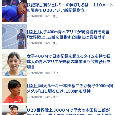
快記録古賀ジェレミーの伸びしろは…１１０メート
ル障害でＵ２０アジア新記録樹立
2026/08/08 16:58
陸上
【陸上】女子400m青木アリエが現役続行を明言
「世界陸上、五輪を目指す」進路には言及せず
2026/08/08 16:19
陸上
女子４００Ｍで日本記録を超えるタイムを持つ日
体大の青木アリエが来春の卒業後も競技続行を
明言
2026/08/08 16:12
陸上
【陸上】早大ルーキー本田桜二郎が男子3000m銅
メダル「出し切るだけ」1500mも期待
2026/08/08 14:52
陸上
Ｕ２０世界陸上３０００Ｍで早大の本田桜二郎が