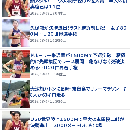
銅メダル！ 中大の簡子傑は６位入賞 早大の新
妻遼己は１１位
2026/08/08 13:07
陸上
久保凛が決勝進出！ラスト勝負制した！ 女子８０
０Ｍ…Ｕ２０世界選手権
2026/08/08 10:20
陸上
ドルーリー朱瑛里が１５００Ｍで予選突破 積極
的に先頭集団でレース展開 危なげなく突破決
める…Ｕ２０世界選手権
2026/08/07 11:38
陸上
大漁旗バトンに長崎・奈留島でリレーマラソン 7
8人が63キロ走る
2026/08/07 11:30
陸上
Ｕ２０世界陸上１５００Ｍで早大の本田桜二郎が
決勝進出 ３０００メートルにも出場