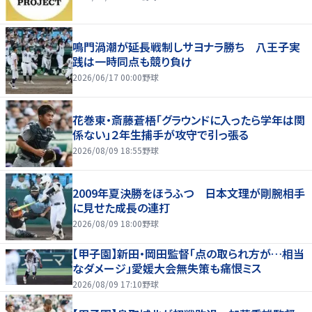
鳴門渦潮が延長戦制しサヨナラ勝ち 八王子実
践は一時同点も競り負け
2026/06/17 00:00
野球
花巻東・斎藤蒼梧「グラウンドに入ったら学年は関
係ない」２年生捕手が攻守で引っ張る
2026/08/09 18:55
野球
2009年夏決勝をほうふつ 日本文理が剛腕相手
に見せた成長の連打
2026/08/09 18:00
野球
【甲子園】新田・岡田監督「点の取られ方が…相当
なダメージ」愛媛大会無失策も痛恨ミス
2026/08/09 17:10
野球