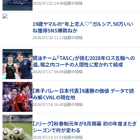
2026/07/21 14:48
話題の投稿
19歳ヤマルの“年上恋人♡”ガルシア、50万いい
ね獲得SNS爆跳ねか
2026/07/20 11:12
話題の投稿
競泳チーム「TASC」が挑む2028年ロス五輪への
道。堀之内コーチの人間性に惹かれて結成
2026/07/17 06:06
話題の投稿
【男子バレー日本代表】9連勝の価値 データで読
み解くVNLの現在地
2026/07/16 16:42
話題の投稿
【Jリーグ】秋春制元年が8月開幕 初の年度またぎ
シーズンで何が変わる
2026/07/15 15:55
話題の投稿