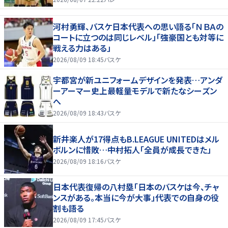
河村勇輝、バスケ日本代表への思い語る「ＮＢＡの
コートに立つのは同じレベル」「強豪国とも対等に
戦える力はある」
2026/08/09 18:45
バスケ
宇都宮が新ユニフォームデザインを発表…アンダ
ーアーマー史上最軽量モデルで新たなシーズン
へ
2026/08/09 18:43
バスケ
新井楽人が17得点もB.LEAGUE UNITEDはメル
ボルンに惜敗…中村拓人「全員が成長できた」
2026/08/09 18:16
バスケ
日本代表復帰の八村塁「日本のバスケは今、チャ
ンスがある。本当に今が大事」代表での自身の役
割も語る
2026/08/09 17:45
バスケ