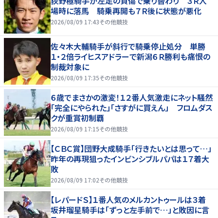
荻野極騎手が左足の負傷で乗り替わり ３Ｒ入
場時に落馬 騎乗再開も７Ｒ後に状態が悪化
2026/08/09 17:43
その他競技
佐々木大輔騎手が斜行で騎乗停止処分 単勝
１・２倍ライヒスアドラーで新潟６Ｒ勝利も痛恨の
制裁対象に
2026/08/09 17:35
その他競技
６歳でまさかの激変！１２番人気激走にネット騒然
「完全にやられた」「さすがに買えん」 フロムダス
クが重賞初制覇
2026/08/09 17:15
その他競技
【ＣＢＣ賞】団野大成騎手「行きたいとは思って…」
昨年の再現狙ったインビンシブルパパは１７着大
敗
2026/08/09 17:02
その他競技
【レパードＳ】１番人気のメルカントゥールは３着
坂井瑠星騎手は「ずっと左手前で…」と敗因に言