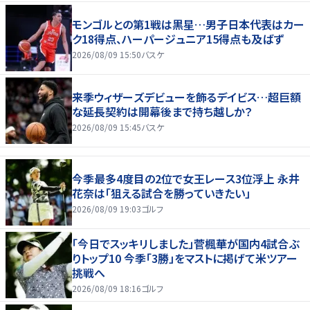
モンゴルとの第1戦は黒星…男子日本代表はカー
ク18得点、ハーパージュニア15得点も及ばず
2026/08/09 15:50
バスケ
来季ウィザーズデビューを飾るデイビス…超巨額
な延長契約は開幕後まで持ち越しか？
2026/08/09 15:45
バスケ
今季最多4度目の2位で女王レース3位浮上 永井
花奈は「狙える試合を勝っていきたい」
2026/08/09 19:03
ゴルフ
「今日でスッキリしました」菅楓華が国内4試合ぶ
りトップ10 今季「3勝」をマストに掲げて米ツアー
挑戦へ
2026/08/09 18:16
ゴルフ