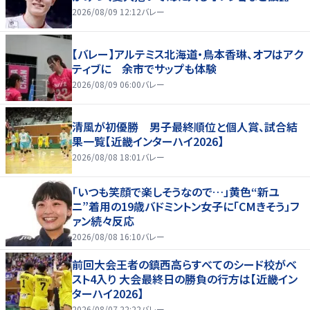
2026/08/09 12:12
バレー
【バレー】アルテミス北海道・鳥本香琳、オフはアク
ティブに 余市でサップも体験
2026/08/09 06:00
バレー
清風が初優勝 男子最終順位と個人賞、試合結
果一覧【近畿インターハイ2026】
2026/08/08 18:01
バレー
「いつも笑顔で楽しそうなので…」黄色“新ユ
ニ”着用の19歳バドミントン女子に「CMきそう」フ
ァン続々反応
2026/08/08 16:10
バレー
前回大会王者の鎮西高らすべてのシード校がベ
スト4入り 大会最終日の勝負の行方は【近畿イン
ターハイ2026】
2026/08/07 22:22
バレー