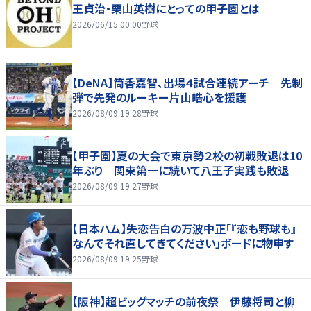
王貞治・栗山英樹にとっての甲子園とは
2026/06/15 00:00
野球
【DeNA】筒香嘉智、出場４試合連続アーチ 先制
弾で先発のルーキー片山皓心を援護
2026/08/09 19:28
野球
【甲子園】夏の大会で東京勢２校の初戦敗退は10
年ぶり 関東第一に続いて八王子実践も敗退
2026/08/09 19:27
野球
【日本ハム】失恋告白の万波中正「『恋も野球も』
なんでそれ直してきてください」ボードに物申す
2026/08/09 19:25
野球
【阪神】超ビッグマッチの前夜祭 伊藤将司と柳