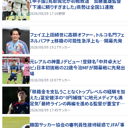
【甲子園】鳥取城北が初戦敗退 加藤重雄監督
「下浦に頼りすぎました」県勢は全国11連敗
2026/08/09 17:16
野球
フェイエ上田綺世に高額オファー、トルコ名門フェ
ネルバフチェ移籍の可能性急浮上も…開幕先発
2026/08/09 19:17
サッカー
元レアルの神童Ｊデビュー！登録名「中井卓大ピ
ピ」日本初挑戦の22歳今治MFが開幕戦に先発出
場
2026/08/09 18:07
サッカー
「移籍金を支払うことなくトップレベルの経験を加
えた」冨安健洋の“0円補強”に地元メディアも満
足気「最終ラインの再編を進める監督が重宝する
柔軟性を備えている」
2026/08/09 17:45
サッカー
韓国サッカー協会の審判員性接待疑惑でJFA「事