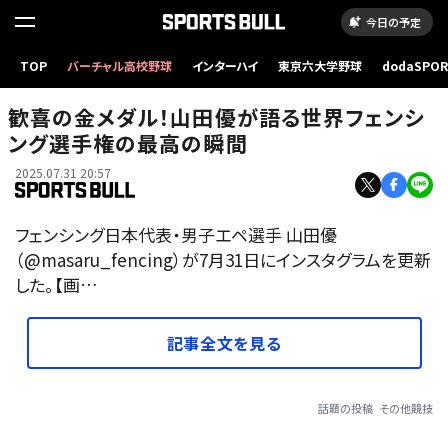
今日の予定
TOP
バーチャル高校野球
インターハイ
東京六大学野球
dodaSPO
（新しいタブ
歓喜の金メダル！山田優が語る世界フェンシ
ング選手権の最高の瞬間
2025.07.31 20:57
フェンシング日本代表・男子エペ選手 山田優
（@masaru_fencing）が7月31日にインスタグラムを更新
した。【画…
記事全文を見る
話題の投稿
その他競技