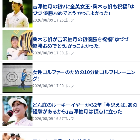
吉澤柚月の初Vに全英女王・桑木志帆も祝福「ゆ
づづ 優勝おめでとう かっこよかった」
2026/08/09 17:26
ゴルフ
桑木志帆が吉沢柚月の初優勝を祝福「ゆづづ
優勝おめでとう。かっこよかった」
2026/08/09 17:08
ゴルフ
女性ゴルファーのための10分間ゴルフトレーニン
グ！
2026/08/09 17:00
ゴルフ
どん底のルーキーイヤーから2年 「今思えば、あの
経験があるから」吉澤柚月は頂点に立った
2026/08/09 16:57
ゴルフ