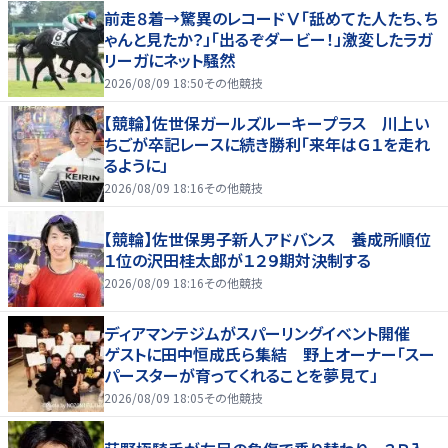
前走８着→驚異のレコードⅤ「舐めてた人たち、ち
ゃんと見たか？」「出るぞダービー！」激変したラガ
リーガにネット騒然
2026/08/09 18:50
その他競技
【競輪】佐世保ガールズルーキープラス 川上い
ちごが卒記レースに続き勝利「来年はＧ１を走れ
るように」
2026/08/09 18:16
その他競技
【競輪】佐世保男子新人アドバンス 養成所順位
１位の沢田桂太郎が１２９期対決制する
2026/08/09 18:16
その他競技
ディアマンテジムがスパーリングイベント開催
ゲストに田中恒成氏ら集結 野上オーナー「スー
パースターが育ってくれることを夢見て」
2026/08/09 18:05
その他競技