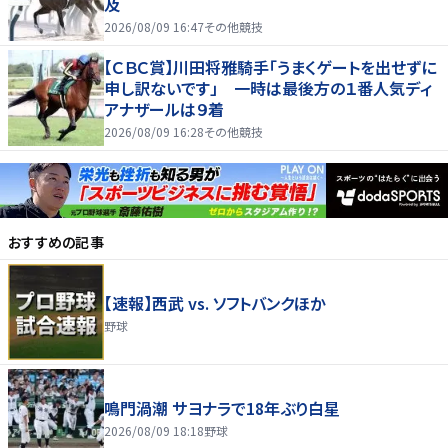
及
2026/08/09 16:47
その他競技
【ＣＢＣ賞】川田将雅騎手「うまくゲートを出せずに
申し訳ないです」 一時は最後方の１番人気ディ
アナザールは９着
2026/08/09 16:28
その他競技
おすすめの記事
【速報】西武 vs. ソフトバンクほか
野球
鳴門渦潮 サヨナラで18年ぶり白星
2026/08/09 18:18
野球