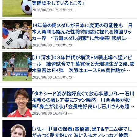
実確認をしているところ」
2026/08/09 17:19
サッカー
14年前の銅メダルが日本に変更の可能性も 日
本人審判も絡んだ性接待問題に揺れる韓国サッ
カー界 “五輪メダル剝奪”に危機感「悲劇に見
舞われる」
2026/08/09 17:00
サッカー
【Ｊ１清水】０３年世代が横浜ＦＭ戦出場へ猛アピ
ール 練習試合で千葉寛汰と大畑凜生が２発、鈴
木奎吾はＦＫ弾 次節はエースＦＷ呉世勲が出
場停止
2026/08/09 16:55
サッカー
「タキシード姿が格好良くて放心状態」バレー石川
祐希らの激レア姿にファン騒然 川合会長が投
稿「鼻血が出る」「会長格好良いし石川さんも超格
好いい」
2026/08/09 16:48
バレー
【バレー】「目の保養」高橋藍、黒Ｔ＆デニム姿でし
がみつく愛犬抱いて海に入るオフショなど披露