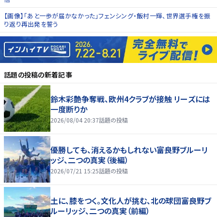
【画像】「あと一歩が届かなかった」フェンシング・飯村一輝、世界選手権を振
り返り再出発を誓う
話題の投稿
の新着記事
鈴木彩艶争奪戦、欧州4クラブが接触 リーズには
一度断りか
2026/08/04 20:37
話題の投稿
優勝しても、消えるかもしれない――富良野ブルーリ
ッジ、二つの真実（後編）
2026/07/21 15:25
話題の投稿
土に、膝をつく。文化人が挑む、北の球団――富良野ブ
ルーリッジ、二つの真実（前編）