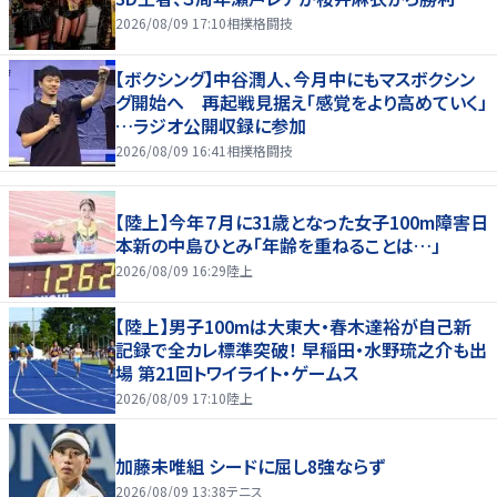
2026/08/09 17:10
相撲格闘技
【ボクシング】中谷潤人、今月中にもマスボクシン
グ開始へ 再起戦見据え「感覚をより高めていく」
…ラジオ公開収録に参加
2026/08/09 16:41
相撲格闘技
【陸上】今年７月に31歳となった女子100m障害日
本新の中島ひとみ「年齢を重ねることは…」
2026/08/09 16:29
陸上
【陸上】男子100mは大東大・春木達裕が自己新
記録で全カレ標準突破！ 早稲田・水野琉之介も出
場 第21回トワイライト・ゲームス
2026/08/09 17:10
陸上
加藤未唯組 シードに屈し8強ならず
2026/08/09 13:38
テニス