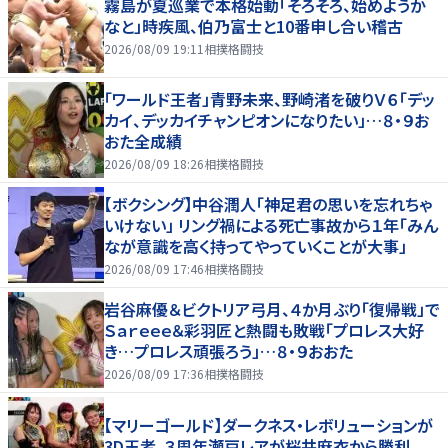
霧島が夏巡業で本格始動「そろそろ、始めようか
なと」時疾風、伯乃富士と10番申し合い稽古
2026/08/09 19:11
相撲格闘技
「ワールド王者」青野未来、野崎渚を破りＶ６「デッ
カイ、デッカイチャンピオンになりたい」…８・９お
おた全成績
2026/08/09 18:26
相撲格闘技
【ボクシング】中谷潤人「神足君の思いを忘れちゃ
いけない」 リング禍による死亡事故から１年「みん
なが意識を高く持ってやっていくことが大事」
2026/08/09 17:46
相撲格闘技
岩谷麻優＆ビクトリア弓月、４か月ぶり「復帰戦」で
Ｓａｒｅｅｅ＆彩羽匠と熱闘も敗戦「プロレス大好
き…プロレス頑張ろう」…８・９おおた
2026/08/09 17:36
相撲格闘技
【マリーゴールド】ダークネス・レボリューションが
3D王者、３周年瀬戸レアが桜井麻衣から勝利