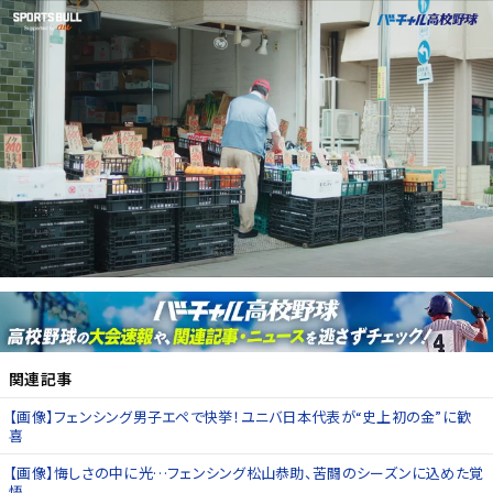
関連記事
【画像】フェンシング男子エペで快挙！ユニバ日本代表が“史上初の金”に歓
喜
【画像】悔しさの中に光…フェンシング松山恭助、苦闘のシーズンに込めた覚
悟