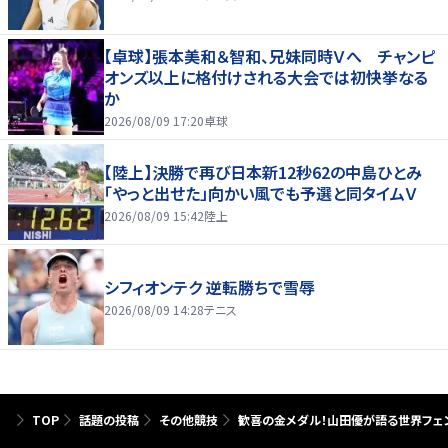
【卓球】張本美和＆智和、兄妹同時Ｖへ チャンピ
オンズ以上に格付けされる大会では初快挙なる
か
2026/08/09 17:20
卓球
【陸上】決勝で再び日本新12秒62の中島ひとみ
「やっと出せた」向かい風でも予選と同タイムＶ
2026/08/09 15:42
陸上
シフィオンテク 逆転勝ちで雪辱
2026/08/09 14:28
テニス
TOP
話題の投稿
その他競技
歓喜の金メダル！山田優が語る世界フェ