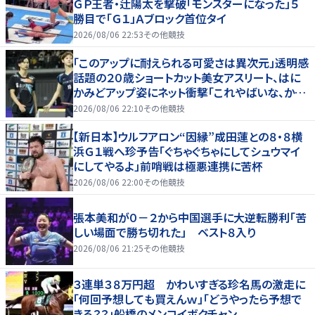
ＧＰ王者・辻陽太を撃破「モンスターになった」５
勝目で「Ｇ１」Ａブロック首位タイ
2026/08/06 22:53
その他競技
「このアップに耐えられる可愛さは異次元」透明感
話題の２０歳ショートカット美女アスリート、はに
かみどアップ姿にネット衝撃「これやばいな、かわ
いすぎる」「顔ちっちゃ」
2026/08/06 22:10
その他競技
【新日本】ウルフアロン“因縁”成田蓮との８・８横
浜Ｇ１戦へ珍予告「ぐちゃぐちゃにしてシュウマイ
にしてやるよ」前哨戦は極悪連携に苦杯
2026/08/06 22:00
その他競技
張本美和が０－２から中国選手に大逆転勝利「苦
しい場面で勝ち切れた」 ベスト８入り
2026/08/06 21:25
その他競技
３連単３８万円超 かわいすぎる珍名馬の激走に
「何回予想しても買えんｗ」「どうやったら予想で
きる？？」船橋のメンコイボクチャン