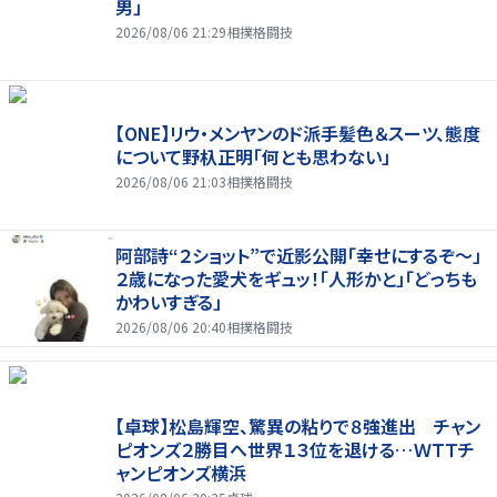
男」
2026/08/06 21:29
相撲格闘技
【ONE】リウ・メンヤンのド派手髪色＆スーツ、態度
について野杁正明「何とも思わない」
2026/08/06 21:03
相撲格闘技
阿部詩“２ショット”で近影公開「幸せにするぞ〜」
２歳になった愛犬をギュッ！「人形かと」「どっちも
かわいすぎる」
2026/08/06 20:40
相撲格闘技
【卓球】松島輝空、驚異の粘りで８強進出 チャン
ピオンズ２勝目へ世界１３位を退ける…ＷＴＴチ
ャンピオンズ横浜