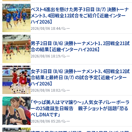
ベスト4進出を懸けた男子3日目（8/7）決勝トーナ
メント3、4回戦全12試合をご紹介【近畿インター
ハイ2026】
2026/08/06 18:44
バレー
男子2日目（8/6）決勝トーナメント1、2回戦全21試
合の結果【近畿インターハイ2026】
2026/08/06 18:19
バレー
女子3日目（8/6）決勝トーナメント3、4回戦全12試
合結果と最終日（8/7）の試合予定【近畿インター
ハイ2026】
2026/08/06 18:02
バレー
「やっぱ美人はママ譲り～」人気女子バレーボーラ
ーの25歳誕生日報告 親子ショットが話題「恐る
べしDNAです」
2026/08/06 05:20
バレー