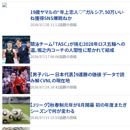
19歳ヤマルの“年上恋人♡”ガルシア、50万いい
ね獲得SNS爆跳ねか
2026/07/20 11:12
話題の投稿
競泳チーム「TASC」が挑む2028年ロス五輪への
道。堀之内コーチの人間性に惹かれて結成
2026/07/17 06:06
話題の投稿
【男子バレー日本代表】9連勝の価値 データで読
み解くVNLの現在地
2026/07/16 16:42
話題の投稿
【Jリーグ】秋春制元年が8月開幕 初の年度またぎ
シーズンで何が変わる
2026/07/15 15:55
話題の投稿