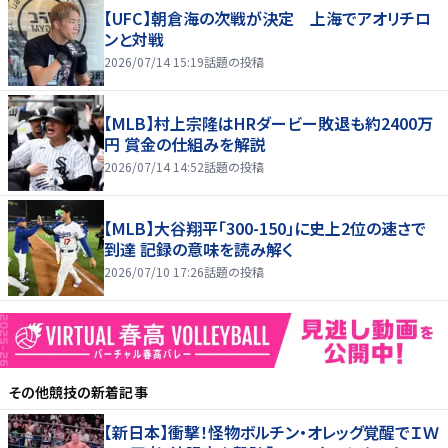
【UFC】朝倉海の次戦が決定 上海でアオリチロ
ンと対戦
2026/07/14 15:19
話題の投稿
【MLB】村上宗隆はHRダービー敗退も約2400万
円 賞金の仕組みを解説
2026/07/14 14:52
話題の投稿
【MLB】大谷翔平「300-150」に史上2位の速さで
到達 記録の意味を読み解く
2026/07/10 17:26
話題の投稿
その他競技
の新着記事
【新日本】衝撃！怪物ボルチン・オレッグ覚醒でＩＷ