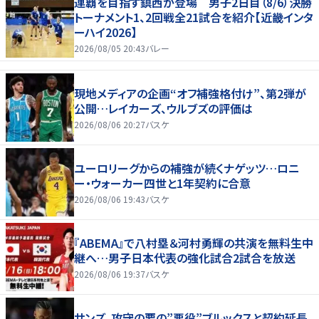
連覇を目指す鎮西が登場 男子2日目（8/6）決勝
トーナメント1、2回戦全21試合を紹介【近畿インタ
ーハイ2026】
2026/08/05 20:43
バレー
現地メディアの企画“オフ補強格付け”、第2弾が
公開…レイカーズ、ウルブズの評価は
2026/08/06 20:27
バスケ
ユーロリーグからの補強が続くナゲッツ…ロニ
ー・ウォーカー四世と1年契約に合意
2026/08/06 19:43
バスケ
『ABEMA』で八村塁＆河村勇輝の共演を無料生中
継へ…男子日本代表の強化試合2試合を放送
2026/08/06 19:37
バスケ
サンズ、攻守の要の”悪役”ブルックスと契約延長