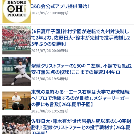
球心会公式アプリ提供開始！
2026/05/27 00:00
野球
【6日夏甲子園】神村学園が逆転で九州対決制し
て2年ぶり、佐野日大・鈴木が完封で投手戦制し2
5年ぶりの夏勝利
2026/07/06 00:00
野球
聖隷クリストファーの150キロ左腕、不調でも6回2
安打無失点の投球！ここまでの最速144キロ
2026/08/06 19:54
野球
東筑の夏終わる…エース右腕は大学で野球継続
へ「プロで活躍するのが目標」、メジャーリーガー
の夢にも言及【26年夏甲子園】
2026/08/06 19:52
野球
佐野日大・鈴木有が世代屈指左腕以来の1-0完封
勝利！聖隷クリストファーとの投手戦制す【26年夏
甲子園】