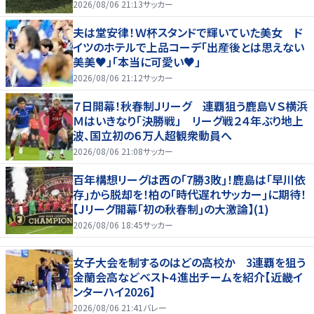
2026/08/06 21:13
サッカー
夫は堂安律！Ｗ杯スタンドで輝いていた美女 ド
イツのホテルで上品コーデ「出産後とは思えない
美美♥」「本当に可愛い♥」
2026/08/06 21:12
サッカー
７日開幕！秋春制Ｊリーグ 連覇狙う鹿島ＶＳ横浜
Ｍはいきなり「決勝戦」 リーグ戦２４年ぶり地上
波、国立初の６万人超観衆動員へ
2026/08/06 21:08
サッカー
百年構想リーグは西の｢7勝3敗｣！鹿島は｢早川依
存｣から脱却を！柏の｢時代遅れサッカー｣に期待！
【Jリーグ開幕｢初の秋春制｣の大激論】(1)
2026/08/06 18:45
サッカー
女子大会を制するのはどの高校か 3連覇を狙う
金蘭会高などベスト４進出チームを紹介【近畿イ
ンターハイ2026】
2026/08/06 21:41
バレー