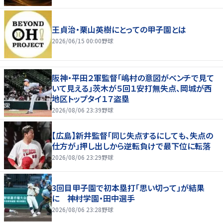
王貞治・栗山英樹にとっての甲子園とは
2026/06/15 00:00
野球
阪神・平田２軍監督「嶋村の意図がベンチで見て
いて見える」茨木が５回１安打無失点、岡城が西
地区トップタイ１７盗塁
2026/08/06 23:39
野球
【広島】新井監督「同じ失点するにしても、失点の
仕方が」押し出しから逆転負けで最下位に転落
2026/08/06 23:29
野球
3回目甲子園で初本塁打「思い切って」が結果
に 神村学園・田中選手
2026/08/06 23:28
野球