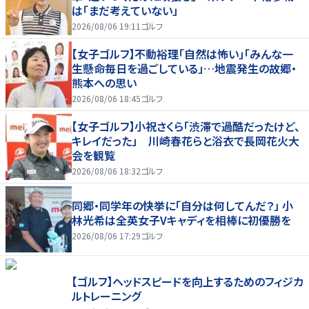
は「まだ考えていない」
2026/08/06 19:11
ゴルフ
【女子ゴルフ】不動裕理「自然は怖い」「みんな一
生懸命毎日を過ごしている」…地震発生の故郷・
熊本への思い
2026/08/06 18:45
ゴルフ
【女子ゴルフ】小祝さくら「渋滞で過酷だったけど、
キレイだった」 川崎春花らと浴衣で長岡花火大
会を観覧
2026/08/06 18:32
ゴルフ
同郷・同学年の快挙に「自分は何してんだ？」 小
林光希は全英女子Vキャディを相棒に初優勝を
2026/08/06 17:29
ゴルフ
【ゴルフ】ヘッドスピードを向上するためのフィジカ
ルトレーニング