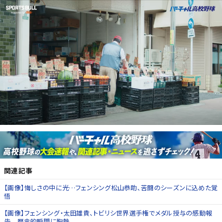
関連記事
【画像】悔しさの中に光…フェンシング松山恭助、苦闘のシーズンに込めた覚
悟
【画像】フェンシング・太田雄貴、トビリシ世界選手権でメダル授与の感動報
告 歴史的瞬間に胸熱