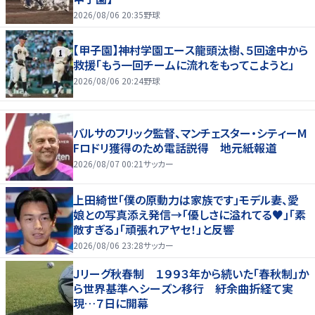
2026/08/06 20:35
野球
【甲子園】神村学園エース龍頭汰樹、５回途中から
救援「もう一回チームに流れをもってこようと」
2026/08/06 20:24
野球
バルサのフリック監督、マンチェスター・シティーM
Fロドリ獲得のため電話説得 地元紙報道
2026/08/07 00:21
サッカー
上田綺世「僕の原動力は家族です」モデル妻、愛
娘との写真添え発信→「優しさに溢れてる♥」「素
敵すぎる」「頑張れアヤセ！」と反響
2026/08/06 23:28
サッカー
Ｊリーグ秋春制 １９９３年から続いた「春秋制」か
ら世界基準へシーズン移行 紆余曲折経て実
現…７日に開幕