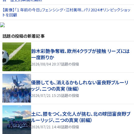
【画像】「１年前の今日」フェンシング・江村美咲、パリ2024オリンピックショッ
トを回顧
話題の投稿
の新着記事
鈴木彩艶争奪戦、欧州4クラブが接触 リーズには
一度断りか
2026/08/04 20:37
話題の投稿
優勝しても、消えるかもしれない――富良野ブルーリ
ッジ、二つの真実（後編）
2026/07/21 15:25
話題の投稿
土に、膝をつく。文化人が挑む、北の球団――富良野ブ
ルーリッジ、二つの真実（前編）
2026/07/21 14:48
話題の投稿