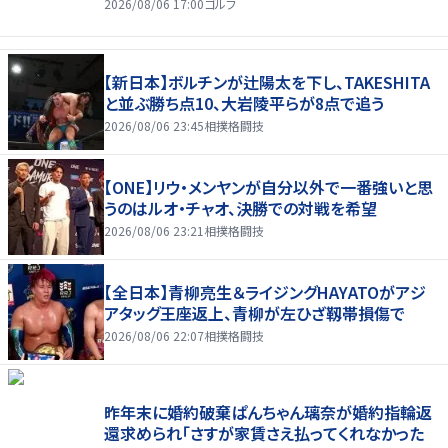
2026/08/06 17:00
ゴルフ
【新日本】ボルチンが辻陽太を下し、TAKESHITA
と並ぶ勝ち点10、大岩陵平らが8点で追う
2026/08/06 23:45
相撲格闘技
【ONE】リウ・メンヤンが自分以外で一番強いと思
うのはルオ・チャオ、決勝での対戦を希望
2026/08/06 23:21
相撲格闘技
【全日本】青柳亮生＆ライジングHAYATOがアジ
アタッグ王座返上、青柳が左ひざ靱帯損傷で
2026/08/06 22:07
相撲格闘技
昨年末に婚約破棄ぱんちゃん璃奈が婚約指輪返
還求められ「さすが家賃さえ払ってくれなかった