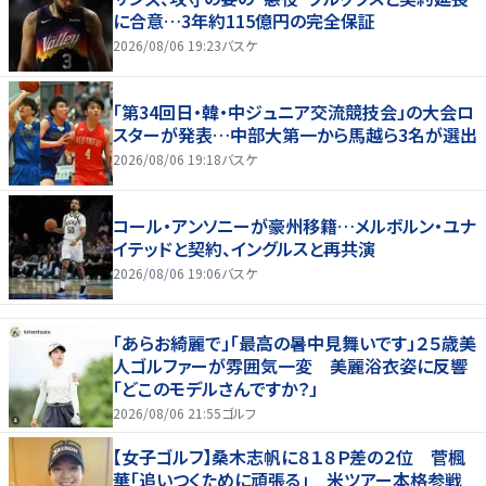
に合意…3年約115億円の完全保証
2026/08/06 19:23
バスケ
「第34回日・韓・中ジュニア交流競技会」の大会ロ
スターが発表…中部大第一から馬越ら3名が選出
2026/08/06 19:18
バスケ
コール・アンソニーが豪州移籍…メルボルン・ユナ
イテッドと契約、イングルスと再共演
2026/08/06 19:06
バスケ
「あらお綺麗で」「最高の暑中見舞いです」２５歳美
人ゴルファーが雰囲気一変 美麗浴衣姿に反響
「どこのモデルさんですか？」
2026/08/06 21:55
ゴルフ
【女子ゴルフ】桑木志帆に８１８Ｐ差の２位 菅楓
華「追いつくために頑張る」 米ツアー本格参戦