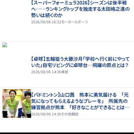
【スーパーフォーミュラ2026】シーズンは後半戦
へ……ランキングトップを独走する太田格之進の
勢いは続くのか
2026/08/06 16:32
モータースポーツ
【卓球】五輪狙う大藤沙月「学校へ行く前にやって
いた」自宅リビングに卓球台…飛躍の原点とは？
2026/08/06 14:36
卓球
【バドミントン】山口茜 熊本に勇気届ける 「元
気になってもらえるようなプレーを」 所属先の
練習拠点が熊本 「好きなことができることは当
たり前じゃない」
2026/08/06 14:36
その他競技