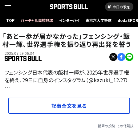
今日の予定
TOP
バーチャル高校野球
インターハイ
東京六大学野球
dodaSPO
（新しいタブ
「あと一歩が届かなかった」フェンシング・飯
村一輝、世界選手権を振り返り再出発を誓う
2025.07.29 06:34
フェンシング日本代表の飯村一輝が、2025年世界選手権
を終え、29日に自身のインスタグラム（@kazuki_12.27）
…
記事全文を見る
話題の投稿
その他競技