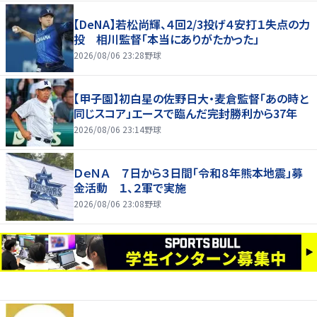
【DeNA】若松尚輝、４回2/3投げ４安打１失点の力
投 相川監督「本当にありがたかった」
2026/08/06 23:28
野球
【甲子園】初白星の佐野日大・麦倉監督「あの時と
同じスコア」エースで臨んだ完封勝利から37年
2026/08/06 23:14
野球
ＤｅＮＡ ７日から３日間「令和８年熊本地震」募
金活動 １、２軍で実施
2026/08/06 23:08
野球