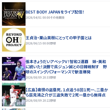
BEST BODY JAPANをライブ配信！
2026/04/01 00:00
その他競技
王貞治・栗山英樹にとっての甲子園とは
2026/06/15 00:00
野球
張本きょうだいアベックＶ！智和２連覇 妹・美和
に続いた！決勝で呉ジュン誠との日韓戦制す 野
球のスイングパフォーマンスで歓喜爆発
2026/08/09 20:33
野球
【広島】痛恨の盗塁死、１点追う８回１死一、二塁か
ら辰見鴻之介が三盗失敗で２死一塁から無得点
2026/08/09 20:22
野球