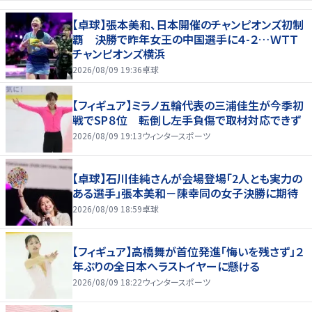
【卓球】張本美和、日本開催のチャンピオンズ初制
覇 決勝で昨年女王の中国選手に４-２…ＷＴＴ
チャンピオンズ横浜
2026/08/09 19:36
卓球
【フィギュア】ミラノ五輪代表の三浦佳生が今季初
戦でSP８位 転倒し左手負傷で取材対応できず
2026/08/09 19:13
ウィンタースポーツ
【卓球】石川佳純さんが会場登場「2人とも実力の
ある選手」張本美和－陳幸同の女子決勝に期待
2026/08/09 18:59
卓球
【フィギュア】高橋舞が首位発進「悔いを残さず」２
年ぶりの全日本へラストイヤーに懸ける
2026/08/09 18:22
ウィンタースポーツ