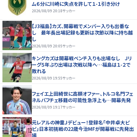
ム６分に川崎に失点を許して１-１引き分け
2026/08/09 20:18
サッカー
【J3福島】カズ、開幕戦でメンバー入りも出番な
し 最年長出場記録も更新は次節以降に持ち越
し
2026/08/09 20:05
サッカー
キングカズは開幕戦ベンチ入りも出場なし Ｊリ
ーグ５年ぶり出場は次戦以降へ…福島は１-２で
敗れる
2026/08/09 19:55
サッカー
フェイエ上田綺世に高額オファー、トルコ名門フェ
ネルバフチェ移籍の可能性急浮上も…開幕先発
2026/08/09 19:17
サッカー
元レアルの神童Ｊデビュー！登録名「中井卓大ピ
ピ」日本初挑戦の22歳今治MFが開幕戦に先発出
場