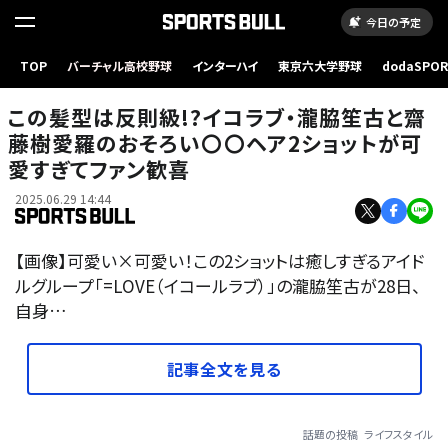
今日の予定
TOP
バーチャル高校野球
インターハイ
東京六大学野球
dodaSPO
（新しいタブ
この髪型は反則級!?イコラブ・瀧脇笙古と齋
藤樹愛羅のおそろい〇〇ヘア2ショットが可
愛すぎてファン歓喜
2025.06.29 14:44
【画像】可愛い×可愛い！この2ショットは癒しすぎるアイド
ルグループ「=LOVE（イコールラブ）」の瀧脇笙古が28日、
自身…
記事全文を見る
話題の投稿
ライフスタイル