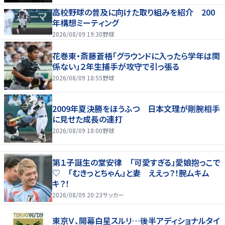
高校野球の普及に向けた取り組みを紹介 200
年構想ミーティング
2026/08/09 19:30
野球
花巻東・斎藤蒼梧「グラウンドに入ったら学年は関
係ない」２年生捕手が攻守で引っ張る
2026/08/09 18:55
野球
2009年夏決勝をほうふつ 日本文理が剛腕相手
に見せた成長の連打
2026/08/09 18:00
野球
第１子誕生の堂安律 「可愛すぎる」愛娘抱っこで
♡ 「むきっとちゃん」と妻 ええっ？！腕ムキム
キ？！
2026/08/09 20:23
サッカー
東京Ｖ、開幕白星スルリ…後半アディショナルタイ