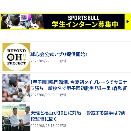
球心会公式アプリ提供開始！
2026/05/27 00:00
野球
【甲子園】鳴門渦潮、今夏初タイブレークでサヨナ
ラ勝ち 新校名で甲子園初勝利「紙一重」森監督
2026/08/09 00:00
野球
天理と福山が10日に対戦 警戒する選手は？両
校監督に聞く
2026/08/09 19:00
野球