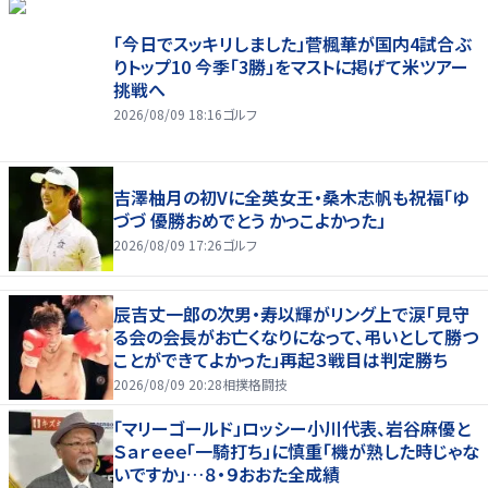
「今日でスッキリしました」菅楓華が国内4試合ぶ
りトップ10 今季「3勝」をマストに掲げて米ツアー
挑戦へ
2026/08/09 18:16
ゴルフ
吉澤柚月の初Vに全英女王・桑木志帆も祝福「ゆ
づづ 優勝おめでとう かっこよかった」
2026/08/09 17:26
ゴルフ
辰吉丈一郎の次男・寿以輝がリング上で涙「見守
る会の会長がお亡くなりになって、弔いとして勝つ
ことができてよかった」再起３戦目は判定勝ち
2026/08/09 20:28
相撲格闘技
「マリーゴールド」ロッシー小川代表、岩谷麻優と
Ｓａｒｅｅｅ「一騎打ち」に慎重「機が熟した時じゃな
いですか」…８・９おおた全成績