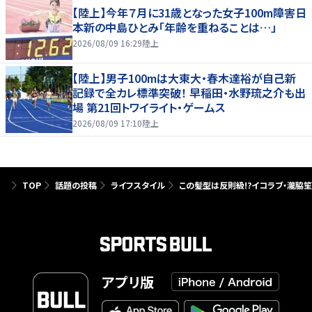
【陸上】今年７月に31歳となった女子100m障害日
本新の中島ひとみ「年齢を重ねることは…」
2026/08/09 16:29
陸上
【陸上】男子100mは大東大・春木達裕が自己新
記録で全カレ標準突破！ 早稲田・水野琉之介も出
場 第21回トワイライト・ゲームス
2026/08/09 17:10
陸上
TOP
話題の投稿
ライフスタイル
この髪型は反則級!?イコラブ・瀧脇
アプリ版