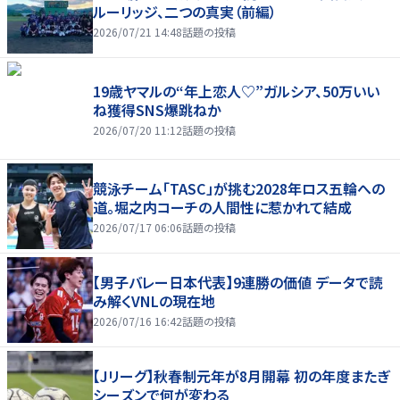
ルーリッジ、二つの真実（前編）
2026/07/21 14:48
話題の投稿
19歳ヤマルの“年上恋人♡”ガルシア、50万いい
ね獲得SNS爆跳ねか
2026/07/20 11:12
話題の投稿
競泳チーム「TASC」が挑む2028年ロス五輪への
道。堀之内コーチの人間性に惹かれて結成
2026/07/17 06:06
話題の投稿
【男子バレー日本代表】9連勝の価値 データで読
み解くVNLの現在地
2026/07/16 16:42
話題の投稿
【Jリーグ】秋春制元年が8月開幕 初の年度またぎ
シーズンで何が変わる