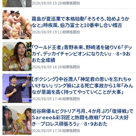
2026/08/09 19:28
相撲格闘技
霧島が夏巡業で本格始動「そろそろ、始めようか
なと」時疾風、伯乃富士と10番申し合い稽古
2026/08/09 19:11
相撲格闘技
「ワールド王者」青野未来、野崎渚を破りＶ６「デッ
カイ、デッカイチャンピオンになりたい」…８・９お
おた全成績
2026/08/09 18:26
相撲格闘技
【ボクシング】中谷潤人「神足君の思いを忘れちゃ
いけない」 リング禍による死亡事故から１年「みん
なが意識を高く持ってやっていくことが大事」
2026/08/09 17:46
相撲格闘技
岩谷麻優＆ビクトリア弓月、４か月ぶり「復帰戦」で
Ｓａｒｅｅｅ＆彩羽匠と熱闘も敗戦「プロレス大好
き…プロレス頑張ろう」…８・９おおた
2026/08/09 17:36
相撲格闘技