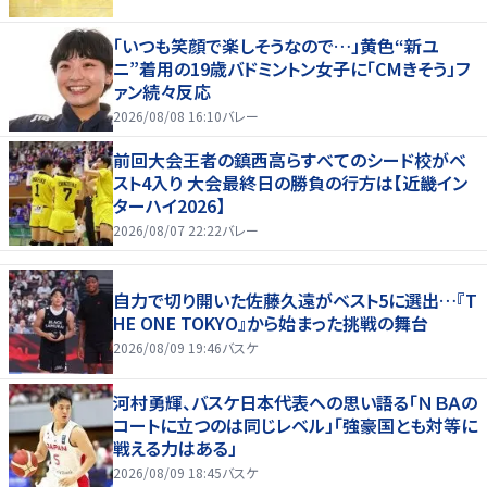
「いつも笑顔で楽しそうなので…」黄色“新ユ
ニ”着用の19歳バドミントン女子に「CMきそう」フ
ァン続々反応
2026/08/08 16:10
バレー
前回大会王者の鎮西高らすべてのシード校がベ
スト4入り 大会最終日の勝負の行方は【近畿イン
ターハイ2026】
2026/08/07 22:22
バレー
自力で切り開いた佐藤久遠がベスト5に選出…『T
HE ONE TOKYO』から始まった挑戦の舞台
2026/08/09 19:46
バスケ
河村勇輝、バスケ日本代表への思い語る「ＮＢＡの
コートに立つのは同じレベル」「強豪国とも対等に
戦える力はある」
2026/08/09 18:45
バスケ