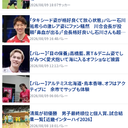
2026/08/09 18:07
サッカー
「タキシード姿が格好良くて放心状態」バレー石川
祐希らの激レア姿にファン騒然 川合会長が投
稿「鼻血が出る」「会長格好良いし石川さんも超格
好いい」
2026/08/09 16:48
バレー
【バレー】「目の保養」高橋藍、黒Ｔ＆デニム姿でし
がみつく愛犬抱いて海に入るオフショなど披露
2026/08/09 12:12
バレー
【バレー】アルテミス北海道・鳥本香琳、オフはアク
ティブに 余市でサップも体験
2026/08/09 06:00
バレー
清風が初優勝 男子最終順位と個人賞、試合結
果一覧【近畿インターハイ2026】
2026/08/08 18:01
バレー