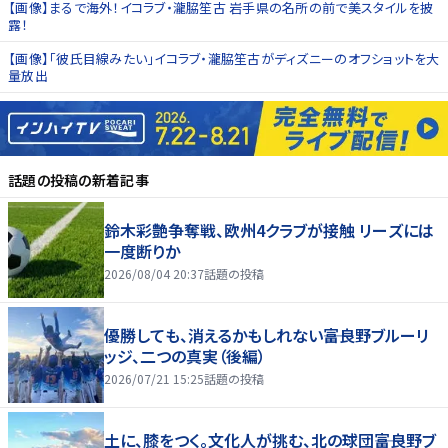
【画像】まるで海外！イコラブ・瀧脇笙古 岩手県の名所の前で美スタイルを披
露！
【画像】「彼氏目線みたい」イコラブ・瀧脇笙古がディズニーのオフショットを大
量放出
話題の投稿
の新着記事
鈴木彩艶争奪戦、欧州4クラブが接触 リーズには
一度断りか
2026/08/04 20:37
話題の投稿
優勝しても、消えるかもしれない――富良野ブルーリ
ッジ、二つの真実（後編）
2026/07/21 15:25
話題の投稿
土に、膝をつく。文化人が挑む、北の球団――富良野ブ