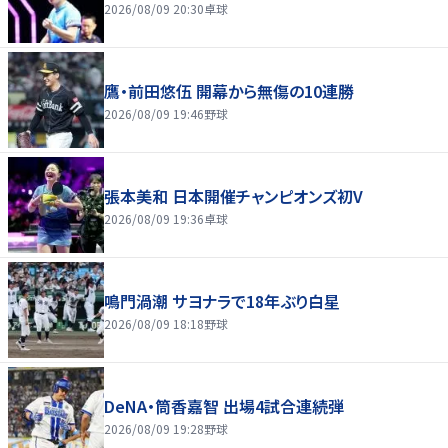
2026/08/09 20:30
卓球
鷹・前田悠伍 開幕から無傷の10連勝
2026/08/09 19:46
野球
張本美和 日本開催チャンピオンズ初V
2026/08/09 19:36
卓球
鳴門渦潮 サヨナラで18年ぶり白星
2026/08/09 18:18
野球
DeNA・筒香嘉智 出場4試合連続弾
2026/08/09 19:28
野球