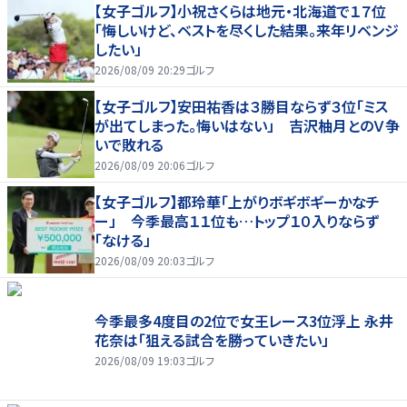
【女子ゴルフ】小祝さくらは地元・北海道で１７位
「悔しいけど、ベストを尽くした結果。来年リベンジ
したい」
2026/08/09 20:29
ゴルフ
【女子ゴルフ】安田祐香は３勝目ならず３位「ミス
が出てしまった。悔いはない」 吉沢柚月とのＶ争
いで敗れる
2026/08/09 20:06
ゴルフ
【女子ゴルフ】都玲華「上がりボギボギーかなチ
ー」 今季最高１１位も…トップ１０入りならず
「なける」
2026/08/09 20:03
ゴルフ
今季最多4度目の2位で女王レース3位浮上 永井
花奈は「狙える試合を勝っていきたい」
2026/08/09 19:03
ゴルフ