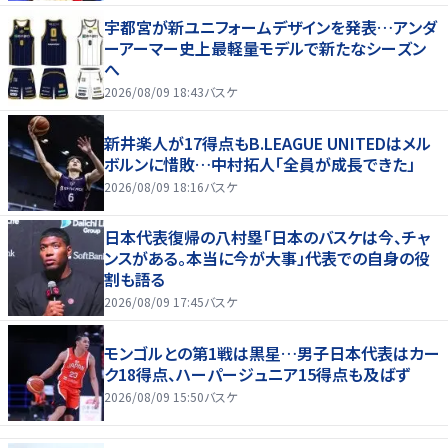
宇都宮が新ユニフォームデザインを発表…アンダ
ーアーマー史上最軽量モデルで新たなシーズン
へ
2026/08/09 18:43
バスケ
新井楽人が17得点もB.LEAGUE UNITEDはメル
ボルンに惜敗…中村拓人「全員が成長できた」
2026/08/09 18:16
バスケ
日本代表復帰の八村塁「日本のバスケは今、チャ
ンスがある。本当に今が大事」代表での自身の役
割も語る
2026/08/09 17:45
バスケ
モンゴルとの第1戦は黒星…男子日本代表はカー
ク18得点、ハーパージュニア15得点も及ばず
2026/08/09 15:50
バスケ