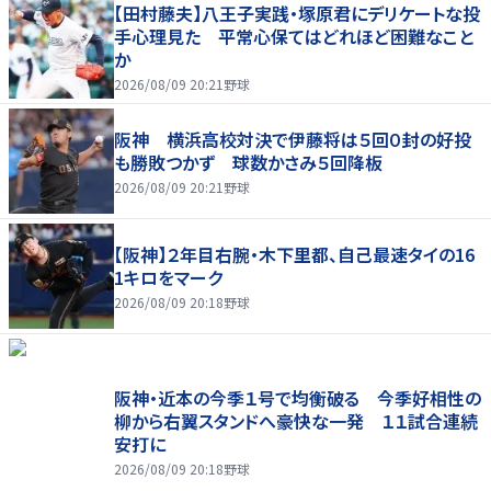
【田村藤夫】八王子実践・塚原君にデリケートな投
手心理見た 平常心保てはどれほど困難なこと
か
2026/08/09 20:21
野球
阪神 横浜高校対決で伊藤将は５回０封の好投
も勝敗つかず 球数かさみ５回降板
2026/08/09 20:21
野球
【阪神】２年目右腕・木下里都、自己最速タイの16
1キロをマーク
2026/08/09 20:18
野球
阪神・近本の今季１号で均衡破る 今季好相性の
柳から右翼スタンドへ豪快な一発 １１試合連続
安打に
2026/08/09 20:18
野球