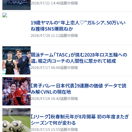
2026/07/21 14:48
話題の投稿
19歳ヤマルの“年上恋人♡”ガルシア、50万いい
ね獲得SNS爆跳ねか
2026/07/20 11:12
話題の投稿
競泳チーム「TASC」が挑む2028年ロス五輪への
道。堀之内コーチの人間性に惹かれて結成
2026/07/17 06:06
話題の投稿
【男子バレー日本代表】9連勝の価値 データで読
み解くVNLの現在地
2026/07/16 16:42
話題の投稿
【Jリーグ】秋春制元年が8月開幕 初の年度またぎ
シーズンで何が変わる
2026/07/15 15:55
話題の投稿