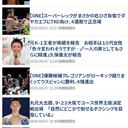
【ONE】スーパーレックがまさかの右ひざ負傷でダ
ヤカエフにTKO負け、４連敗で正念場
2026/08/07 22:57
相撲格闘技
元Ｋ-１王者が再婚を報告 お相手は１０代女性
「色々言われそうですが…」「一人の男としてもさ
らに精進」久保優太が報告
2026/08/07 22:45
相撲格闘技
【ONE】優勝候補グレゴリアンがローキック蹴りま
くってウスビャンに勝利、４強進出
2026/08/07 22:30
相撲格闘技
丸元大五郎、９・２３大阪でユース世界王座決定
戦出場 「自然にどこかで倒せるボクシングを目
指している」
2026/08/07 20:44
相撲格闘技