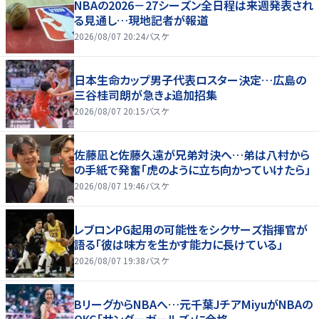
NBAの2026－27シーズン全日程は来週発表され
る見通し…現地記者が報道
2026/08/07 20:24
バスケ
日本生命カップ男子代表ロスター決定…広島の
三谷桂司朗が急きょ追加招集
2026/08/07 20:15
バスケ
佐藤凪と佐藤久遠が兄弟対決へ…弟は八村から
の手紙で発奮「虎のように立ち向かっていけたら」
2026/08/07 19:46
バスケ
レブロンPG起用の可能性をシクサーズ指揮官が
語る「彼は味方を生かす能力に長けている」
2026/08/07 19:38
バスケ
BリーグからNBAへ…元千葉JチアMiyuがNBAの