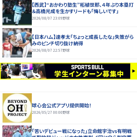
【西武】“おかわり塾生”柘植世那、４年ぶり本塁打
＆高橋光成を生かすリードも「悔しいです」
2026/08/07 23:09
野球
【日本ハム】達孝太「ちょっと成長したな」失策がら
みのピンチ切り抜け納得
2026/08/07 22:57
野球
球心会公式アプリ提供開始！
2026/05/27 00:00
野球
｢苦いデビュー戦になった｣立命館宇治vs有明戦