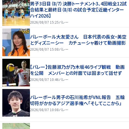
男子3日目（8/7）決勝トーナメント3、4回戦全12試
合結果と最終日（8/8）の試合予定【近畿インター
ハイ2026】
2026/08/07 15:25
バレー
バレーボール大友愛さん 日本代表の長女・美空
とディズニーシー カチューシャ着けて動画撮影
2026/08/07 15:08
バレー
【バレー】佐藤淑乃が乃木坂46ライブ観戦 動画
を公開 メンバーとの対面では固まって話せず
2026/08/07 10:46
バレー
バレーボール男子の石川祐希がVNL報告 五輪
切符がかかるアジア選手権へ「そしてここから」
2026/08/07 10:08
バレー