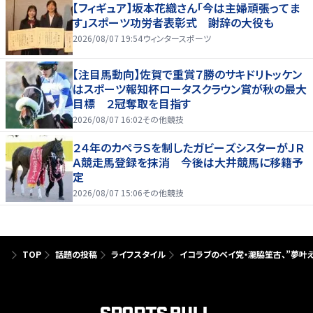
【フィギュア】坂本花織さん「今は主婦頑張ってま
す」スポーツ功労者表彰式 謝辞の大役も
2026/08/07 19:54
ウィンタースポーツ
【注目馬動向】佐賀で重賞７勝のサキドリトッケン
はスポーツ報知杯ロータスクラウン賞が秋の最大
目標 ２冠奪取を目指す
2026/08/07 16:02
その他競技
２４年のカペラＳを制したガビーズシスターがＪＲ
Ａ競走馬登録を抹消 今後は大井競馬に移籍予
定
2026/08/07 15:06
その他競技
TOP
話題の投稿
ライフスタイル
イコラブのベイ党・瀧脇笙古、”夢叶