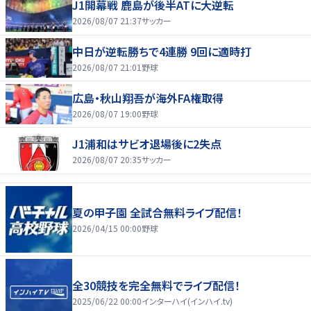
J1開幕戦 鹿島が後半ATに大逆転
2026/08/07 21:37
サッカー
中日が逆転勝ちで4連勝 9回に適時打
2026/08/07 21:01
野球
広島・秋山翔吾が海外FA権取得
2026/08/07 19:00
野球
J1浦和はサビオ退場後に2失点
2026/08/07 20:35
サッカー
夏の甲子園 全試合無料ライブ配信！
2026/04/15 00:00
野球
全30競技を完全無料でライブ配信！
2025/06/22 00:00
インターハイ(インハイ.tv)