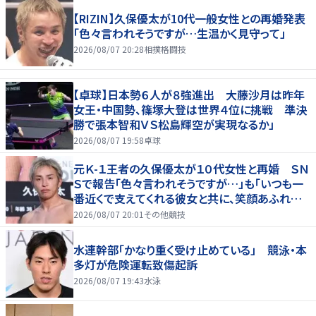
【RIZIN】久保優太が10代一般女性との再婚発表
「色々言われそうですが…生温かく見守って」
2026/08/07 20:28
相撲格闘技
【卓球】日本勢６人が８強進出 大藤沙月は昨年
女王・中国勢、篠塚大登は世界４位に挑戦 準決
勝で張本智和ＶＳ松島輝空が実現なるか」
2026/08/07 19:58
卓球
元Ｋ-１王者の久保優太が１０代女性と再婚 ＳＮ
Ｓで報告「色々言われそうですが…」も「いつも一
番近くで支えてくれる彼女と共に、笑顔あふれる
家庭を築いていきたい」
2026/08/07 20:01
その他競技
水連幹部「かなり重く受け止めている」 競泳・本
多灯が危険運転致傷起訴
2026/08/07 19:43
水泳