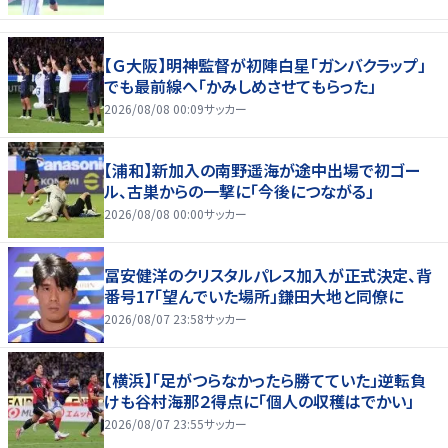
【Ｇ大阪】明神監督が初陣白星「ガンバクラップ」
でも最前線へ「かみしめさせてもらった」
2026/08/08 00:09
サッカー
【浦和】新加入の南野遥海が途中出場で初ゴー
ル、古巣からの一撃に「今後につながる」
2026/08/08 00:00
サッカー
冨安健洋のクリスタルパレス加入が正式決定、背
番号17「望んでいた場所」鎌田大地と同僚に
2026/08/07 23:58
サッカー
【横浜】「足がつらなかったら勝てていた」逆転負
けも谷村海那２得点に「個人の収穫はでかい」
2026/08/07 23:55
サッカー