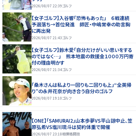
2026/08/07 22:39
ゴルフ
【女子ゴルフ】入谷響「恐怖もあった」 ６戦連続
予選落ち→首位発進 師匠・中嶋常幸の助言胸
に再出発
2026/08/07 21:43
ゴルフ
【女子ゴルフ】鈴木愛「自分だけがいい思いをする
のではなく…」 熊本地震の救援金１０００万円寄
付の理由明かす
2026/08/07 21:34
ゴルフ
「桑木さんは私より一回りも二回りも上」“全英帰
り”の永井花奈が向き合う自分のゴルフ
2026/08/07 19:10
ゴルフ
【ONE】「SAMURAI2」山本歩夢VS平山諒中止、笠
原弘希VS塩川琉斗は契約体重で開催
2026/08/07 23:18
相撲格闘技