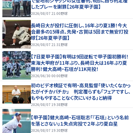
で聖地初ジャッジの女性審判、6回に自ら判定覆
したプレーを謝罪【26年夏甲子園】
2026/08/07 21:00
野球
長崎日大が投打に圧倒し、16年ぶり夏1勝！今大
会最多の15得点、先発・古賀は5回まで無安打投
球【26年夏甲子園】
2026/08/07 21:31
野球
【7日夏甲子園】有明は9回逆転で甲子園初勝利！
東海大甲府が11年ぶり、長崎日大は16年ぶり夏
勝利！健大高崎・石垣が11K完投！
2026/06/30 00:00
野球
初のビデオ検証で有明・高見監督「使いたくなかっ
たがイチかバチか」 判定覆らずも「フェアですし、
もやもやすることなく次にいける」と納得
2026/08/07 19:38
野球
【甲子園】健大高崎・石垣聡志「『石垣』という名前
を落とさない」１失点完投で２年ぶり夏白星
2026/08/07 19:30
野球