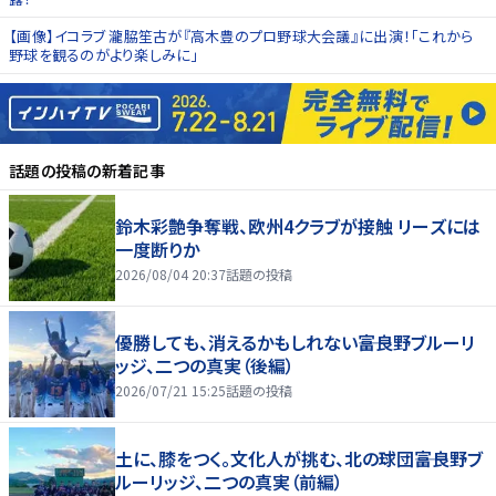
【画像】イコラブ 瀧脇笙古が『高木豊のプロ野球大会議』に出演！「これから
野球を観るのがより楽しみに」
話題の投稿
の新着記事
鈴木彩艶争奪戦、欧州4クラブが接触 リーズには
一度断りか
2026/08/04 20:37
話題の投稿
優勝しても、消えるかもしれない――富良野ブルーリ
ッジ、二つの真実（後編）
2026/07/21 15:25
話題の投稿
土に、膝をつく。文化人が挑む、北の球団――富良野ブ
ルーリッジ、二つの真実（前編）