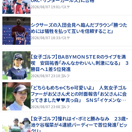
OKC「サンダーガールズ」に合格
2026/08/07 19:01
バスケ
シクサーズの入団会見へ臨んだブラウン「勝つた
めには犠牲を払って互いを信頼すること」
2026/08/07 18:33
バスケ
【女子ゴルフ】ＢＡＢＹＭＯＮＳＴＥＲのライブを満
喫 安田祐香「みんなかわいい。刺激になる」 ３
勝目へ１差５位発進
2026/08/07 23:10
ゴルフ
「どちらもめちゃくちゃ可愛いよ」 人気女子ゴル
ファーがお父さん犬との対面報告「お父さんに会
ってきました♥♥真っ白」 ＳＮＳ「イケメンなお
父さん」「白戸家入りするんですか？」
2026/08/07 23:08
ゴルフ
【女子ゴルフ】憧れはイ・ボミと勝みなみ ２３歳・
池ケ谷瑠菜が４連続バーディーで首位発進「ビッ
クリ」