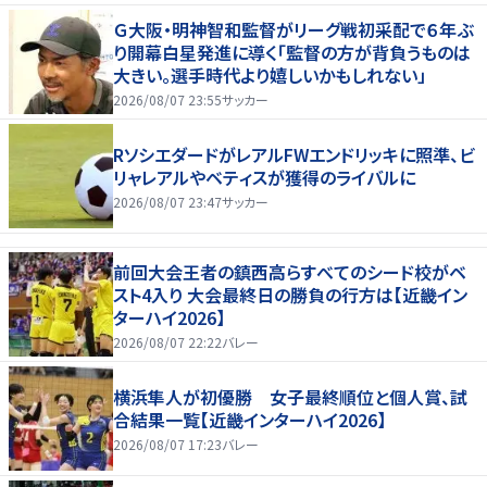
Ｇ大阪・明神智和監督がリーグ戦初采配で６年ぶ
り開幕白星発進に導く「監督の方が背負うものは
大きい。選手時代より嬉しいかもしれない」
2026/08/07 23:55
サッカー
RソシエダードがレアルFWエンドリッキに照準、ビ
リャレアルやベティスが獲得のライバルに
2026/08/07 23:47
サッカー
前回大会王者の鎮西高らすべてのシード校がベ
スト4入り 大会最終日の勝負の行方は【近畿イン
ターハイ2026】
2026/08/07 22:22
バレー
横浜隼人が初優勝 女子最終順位と個人賞、試
合結果一覧【近畿インターハイ2026】
2026/08/07 17:23
バレー