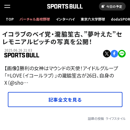
今日の予定
TOP
バーチャル高校野球
インターハイ
東京六大学野球
dodaSPO
（新しいタブ
イコラブのベイ党・瀧脇笙古、”夢叶えた”セ
レモニアルピッチの写真を公開！
2025.06.26 21:03
【画像】勝利の女神はマウンドの天使！アイドルグループ
「=LOVE（イコールラブ）」の瀧脇笙古が26日、自身の
X（@sho…
記事全文を見る
話題の投稿
ライフスタイル