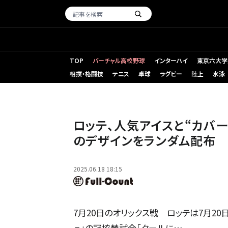
TOP
バーチャル高校野球
インターハイ
東京六大学
相撲・格闘技
テニス
卓球
ラグビー
陸上
水泳
ロッテ5選手の名前が入ったクーリッシュカバー【画像：球団
ロッテ、人気アイスと“カバ
のデザインをランダム配布
2025.06.18 18:15
7月20日のオリックス戦 ロッテは7月2
ュ」の冠協賛試合「クールに…