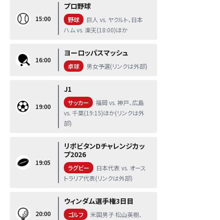
プロ野球
15:00
野球
巨人 vs. ヤクルト、日本
ハム vs. 楽天(18:00)ほか
ヨーロッパスマッシュ
16:00
卓球
男女予選(リンクは外部)
J1
サッカー
福岡 vs. 神戸、広島
19:00
vs. 千葉(19:15)ほか(リンクは外
部)
リポビタンDチャレンジカッ
プ2026
19:05
ラグビー
日本代表 vs. オース
トラリア代表(リンクは外部)
ウィンダム選手権3日目
20:00
ゴルフ
米国男子 松山英樹、