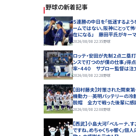
野球
の新着記事
５連勝の中日を「低迷するよう
ームではない。阪神にとって怖
在になる」 藤田平氏がキー
挙げたのは？
2026/08/08 22:35
野球
ロッテ・安田が先制２点二塁打
ンスで打つのが僕の仕事」得
率・４４０ サブロー監督は注
のあともう１本出してくれると
2026/08/08 22:28
野球
【田村藤夫】対策された関東第
機動力…英明バッテリーの冷
脱帽 全力で戦った後輩に感
2026/08/08 22:08
野球
【西武】小島大河「ベルーナ、す
ですね。めちゃくちゃ響く」個人