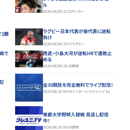
ル
2026/08/08 21:52
サッカー
ラグビー日本代表が豪代表に逆転
で2勝
負け
2026/08/08 20:57
ラグビー
戦で
西武・小島大河が逆転HRで連敗止
める
2026/08/08 20:38
野球
配
全30競技を完全無料でライブ配信！
2025/06/20 00:00
インターハイ(インハイ.tv)
東都大学野球入替戦 見逃し配信
中！
2026/06/30 00:00
野球