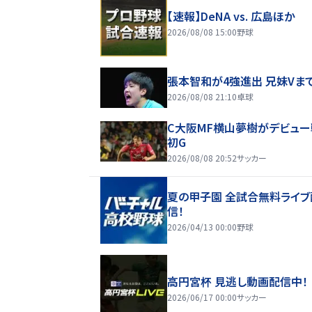
【速報】DeNA vs. 広島ほか
2026/08/08 15:00
野球
張本智和が4強進出 兄妹Vま
2026/08/08 21:10
卓球
C大阪MF横山夢樹がデビュー
初G
2026/08/08 20:52
サッカー
夏の甲子園 全試合無料ライブ
信！
2026/04/13 00:00
野球
高円宮杯 見逃し動画配信中！
2026/06/17 00:00
サッカー