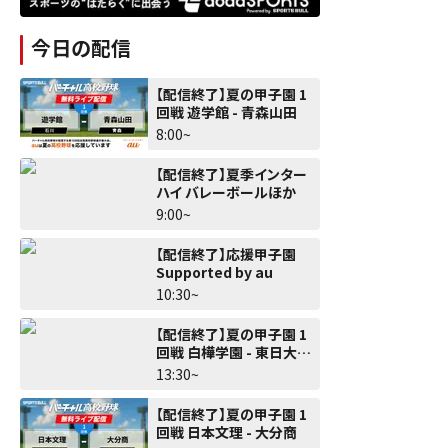
今日の配信
【配信終了】夏の甲子園 1
回戦 遊学館 - 青森山田
8:00~
【配信終了】夏季インター
ハイ バレーボールほか
9:00~
【配信終了】応援甲子園
Supported by au
10:30~
【配信終了】夏の甲子園 1
回戦 白樺学園 - 東日大昌
平
13:30~
【配信終了】夏の甲子園 1
回戦 日本文理 - 大分商