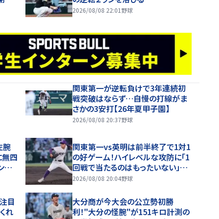
2026/08/08 22:01
野球
関東第一が逆転負けで3年連続初
戦突破はならず…自慢の打線がま
さかの3安打【26年夏甲子園】
2026/08/08 20:37
野球
左腕
関東第一vs英明は前半終了で1対1
に無四
の好ゲーム！ハイレベルな攻防に「1
ング
回戦で当たるのはもったいない」と
ファン感嘆
2026/08/08 20:04
野球
ロ注目
大分商が今大会の公立勢初勝
くれ
利！"大分の怪腕"が151キロ計測の