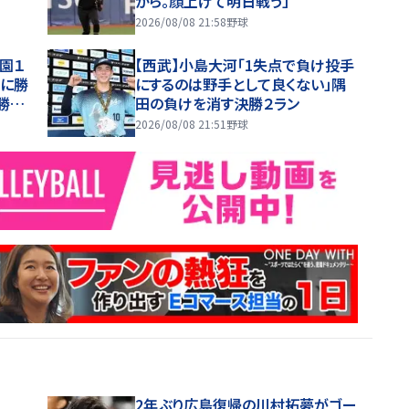
から。顔上げて明日戦う」
2026/08/08 21:58
野球
園１
【西武】小島大河「1失点で負け投手
夏に勝
にするのは野手として良くない」隅
勝利
田の負けを消す決勝２ラン
ね」
2026/08/08 21:51
野球
2年ぶり広島復帰の川村拓夢がゴー