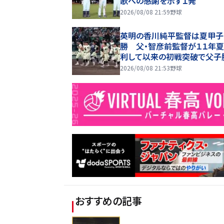
歌への感謝を示す１発
2026/08/08 21:59
野球
英明の香川純平監督は夏甲子
勝 父・智彦前監督が１１年
利して以来の初戦突破で父子
達成「うれしいですし、感謝です
2026/08/08 21:53
野球
おすすめの記事