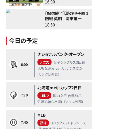
16:00~
【配信終了】夏の甲子園 1
回戦 英明 - 関東第一
18:50~
今日の予定
ナショナルバンク・オープン
テニス
女子シングルス3回戦
6:00
大坂なおみ vs. メルテンスほか
(リンクは外部)
北海道meiji カップ2日目
7:30
ゴルフ
国内女子 吉澤柚月、
佐藤心結ら出場(リンクは外部)
MLB
7:40
野球
Dバックス vs. ドジャース
(佐々木先発予定)(10:40)ほか