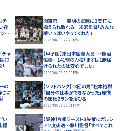
なチ
関東第一 英明の冨岡に３安打に
い存
抑えられ敗れる 米沢監督「みんな
マンに
精いっぱいやってくれた」
2026/08/08 22:29
野球
「チャ
【甲子園】東日本国際大昌平・照沼
点圏打
佑崇 141球の力投「まずは1勝届
文「そ
けられたのは安心でした」
」
2026/08/08 22:20
野球
一の
【ソフトバンク】“8回の男”松本裕樹
静さに
「自分の仕事ができなかった」痛恨
謝
の逆転２ランを浴びる
2026/08/08 22:01
野球
ごい
【阪神】今季ワースト３失策にガルシ
応援
ア２度後逸…藤川監督「すべてこれ