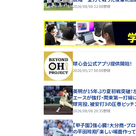
2026/08/08 22:08
野球
球心会公式アプリ提供開始！
2026/05/27 00:00
野球
英明が15年ぶり夏初戦突破！
エースが強打・関東第一打線
球完投、被安打3の圧巻ピッチ
【26年夏甲子園】
2026/08/08 20:35
野球
【甲子園】強心臓！大分商・プ
の平田玲翔「楽しい場面作って