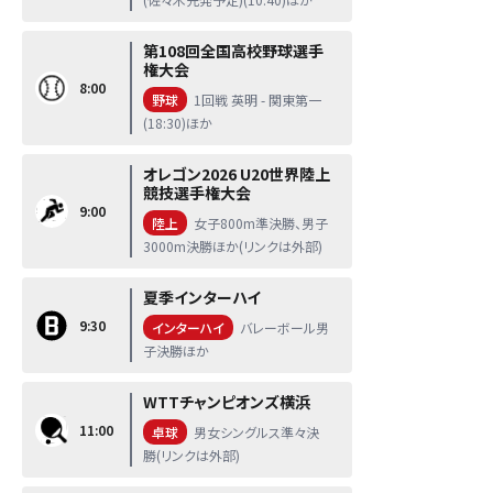
第108回全国高校野球選手
権大会
8:00
野球
1回戦 英明 - 関東第一
(18:30)ほか
オレゴン2026 U20世界陸上
競技選手権大会
9:00
陸上
女子800m準決勝、男子
3000m決勝ほか(リンクは外部)
夏季インターハイ
9:30
インターハイ
バレーボール男
子決勝ほか
WTTチャンピオンズ横浜
11:00
卓球
男女シングルス準々決
勝(リンクは外部)