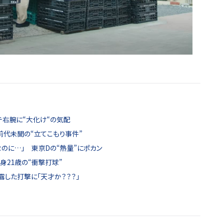
テ右腕に“大化け“の気配
前代未聞の“立てこもり事件”
のに…」 東京Dの“熱量”にポカン
身21歳の“衝撃打球”
露した打撃に「天才か？？？」