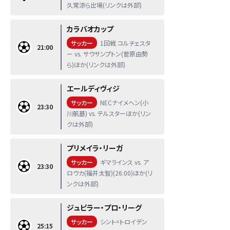
久常涼ら出場(リンクは外部)
カラバオカップ
サッカー
1回戦 コルチェスタ
21:00
ー vs. サウサンプトン(菅原由勢
ら)ほか(リンクは外部)
エールディヴィジ
サッカー
NECナイメヘン(小
23:30
川航基) vs. テルスターほか(リン
クは外部)
プリメイラ・リーガ
サッカー
ギマラインス vs. ア
23:30
ロウカ(福井太智)(26:00)ほか(リ
ンクは外部)
ジュピラー・プロ・リーグ
サッカー
シント=トロイデン
25:15