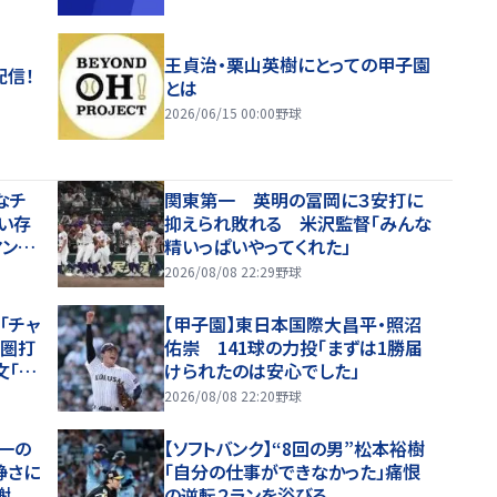
王貞治・栗山英樹にとっての甲子園
配信！
とは
2026/06/15 00:00
野球
なチ
関東第一 英明の冨岡に３安打に
い存
抑えられ敗れる 米沢監督「みんな
マンに
精いっぱいやってくれた」
2026/08/08 22:29
野球
「チャ
【甲子園】東日本国際大昌平・照沼
点圏打
佑崇 141球の力投「まずは1勝届
文「そ
けられたのは安心でした」
」
2026/08/08 22:20
野球
一の
【ソフトバンク】“8回の男”松本裕樹
静さに
「自分の仕事ができなかった」痛恨
謝
の逆転２ランを浴びる