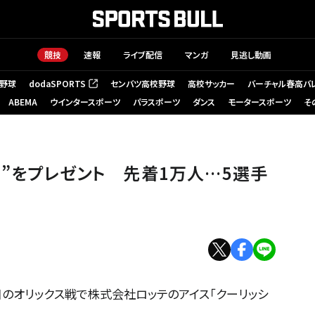
競技
速報
ライブ配信
マンガ
見逃し動画
野球
dodaSPORTS
センバツ高校野球
高校サッカー
バーチャル春高バ
（新しいタブで開く）
ABEMA
ウインタースポーツ
パラスポーツ
ダンス
モータースポーツ
そ
提供】
ー”をプレゼント 先着1万人…5選手
0日のオリックス戦で株式会社ロッテのアイス「クーリッシ