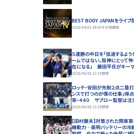
BEST BODY JAPANをライブ
2026/04/01 00:00
その他競技
５連勝の中日を「低迷するよう
ームではない。阪神にとって怖
在になる」 藤田平氏がキー
挙げたのは？
2026/08/08 22:35
野球
ロッテ・安田が先制２点二塁打
ンスで打つのが僕の仕事」得
率・４４０ サブロー監督は注
のあともう１本出してくれると
2026/08/08 22:28
野球
【田村藤夫】対策された関東第
機動力…英明バッテリーの冷
脱帽 全力で戦った後輩に感