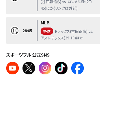
(谷口彰悟ら) vs. ロンメルSK(27:
45)ほか(リンクは外部)
MLB
28:05
野球
Rソックス(吉田正尚) vs.
アスレチックス(29:10)ほか
スポーツブル 公式SNS